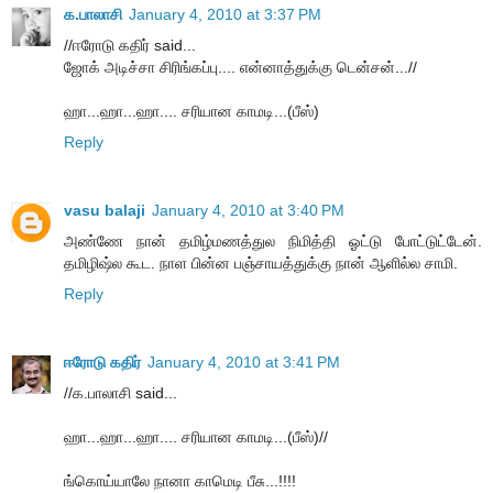
க.பாலாசி
January 4, 2010 at 3:37 PM
//ஈரோடு கதிர் said...
ஜோக் அடிச்சா சிரிங்கப்பு.... என்னாத்துக்கு டென்சன்...//
ஹா...ஹா...ஹா.... சரியான காமடி...(பீஸ்)
Reply
vasu balaji
January 4, 2010 at 3:40 PM
அண்ணே நான் தமிழ்மணத்துல நிமித்தி ஓட்டு போட்டுட்டேன்.
தமிழிஷ்ல கூட. நாள பின்ன பஞ்சாயத்துக்கு நான் ஆளில்ல சாமி.
Reply
ஈரோடு கதிர்
January 4, 2010 at 3:41 PM
//க.பாலாசி said...
ஹா...ஹா...ஹா.... சரியான காமடி...(பீஸ்)//
ங்கொய்யாலே நானா காமெடி பீசு...!!!!