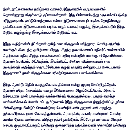
நீண்டநாட்களாகவே தமிழ்மண வாசகர்பரிந்துரையில் வருபவைகளில்
தொண்ணூறு விழுக்காடு குப்பைகள்தான். இது பிள்ளைபிடித்து உருவாக்கப்படுகிற
பரிந்துரைகள். ஒட்டுமொத்தமாக எல்லா இடுகைகளையும் படிக்க தோதில்லாது
முக்கியமான இடுகைகளைப் படிக்க வரும் வாசகர்களுக்கு இழைக்கப்படும் இந்த
அநீதி, எழுத்துக்கு இழைக்கப்படும் அநீதியும் கூட.
இந்த அநீதிகளின் நீட்சிதான் தமிழ்மண விருதுகள் பரிந்துரை. சென்ற ஆண்டு
எனக்குக் கிடைத்த தமிழ்மண விருது ‘சிறந்த நகைச்சுவைப் பதிவர்’. உண்மையில்
அதற்கான பதிவு சிறந்த நகைச்சுவைப் பதிவு என்பதில் எனக்கு சந்தேகமில்லை.
ஆனால் பெரியார், அம்பேத்கர், இலக்கியம், சினிமா விமர்சனங்கள் என
பலவற்றைக் குறித்தும் தொடர்ச்சியாக எழுதி வருகிற என்னுடைய அடையாளம்
இதுதானா? நான் விருதுக்கான பரிசுத்தொகையை வாங்கவில்லை.
இந்த ஆண்டு அதில் கலந்துகொள்வதில்லை என்று முடிவு செய்திருந்தேன்.
ஆனால் ஏதோ நினைப்பில் எனது இடுகைகளை அனுப்பிவிட்டேன். ஆனால்
நிச்சயமாக நான் யாருக்கும் வாக்களிக்கப் போவதுமில்லை, யாரும் எனக்கு
வாக்களிக்கவும் வேண்டாம். தமிழ்மணம் இந்த விருதுகளை நிறுத்திவிட்டு பூங்கா
மின்னிதழை மீண்டும் கொண்டுவர வேண்டும் என்பதுதான் என் கருத்து.
பூங்காவிற்காக நான் கொளத்தூர்மணி, அ.மார்க்ஸ், சுப.வீரபாண்டியன் போன்ற
பலரின் நேர்காணல்களை எடுத்து தந்திருக்கிறேன். இப்போது என்னால் அதைச்
செய்ய முடியாவிட்டாலும் பல்வேறு துறைசார்ந்த பதிவர்களைக் கொண்டு பல்வேறு