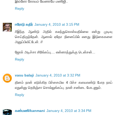
இவ்ளோ கோவம் வேணாமே மணிஜி..
Reply
ஈரோடு கதிர்
January 4, 2010 at 3:15 PM
//இந்த ஆண்டு அதில் கலந்துகொள்வதில்லை என்று முடிவு
செய்திருந்தேன். ஆனால் ஏதோ நினைப்பில் எனது இடுகைகளை
அனுப்பிவிட்டேன். //
ஜோக் அடிச்சா சிரிங்கப்பு.... என்னாத்துக்கு டென்சன்...
Reply
vasu balaji
January 4, 2010 at 3:32 PM
தினம் நான் எடுக்கிற பிச்சையில 4 பிச்ச களவாண்டு போற நாய்
எதுன்னு தெரிஞ்சா சொல்லுங்கப்பு. நான் சண்டை போடணும்.
Reply
கண்மணி/kanmani
January 4, 2010 at 3:34 PM