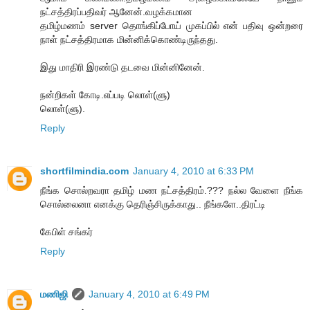
நட்சத்திரப்பதிவர் ஆனேன்.வழக்கமான
தமிழ்மணம் server தொங்கிப்போய் முகப்பில் என் பதிவு ஒன்றரை
நாள் நட்சத்திரமாக மின்னிக்கொண்டிருந்தது.
இது மாதிரி இரண்டு தடவை மின்னினேன்.
நன்றிகள் கோடி.எப்படி லொள்(ளு)
லொள்(ளு).
Reply
shortfilmindia.com
January 4, 2010 at 6:33 PM
நீங்க சொல்றவரா தமிழ் மண நட்சத்திரம்.??? நல்ல வேளை நீங்க
சொல்லைனா எனக்கு தெரிஞ்சிருக்காது.. நீங்களே..திரட்டி
கேபிள் சங்கர்
Reply
மணிஜி
January 4, 2010 at 6:49 PM