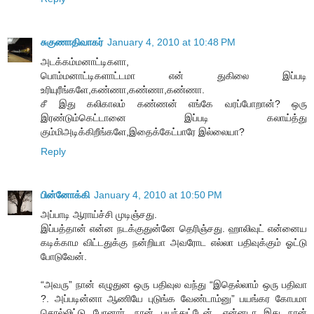
சுகுணாதிவாகர்
January 4, 2010 at 10:48 PM
அடக்கம்மனாட்டிகளா,
பொம்மனாட்டிகளாட்டமா என் துகிலை இப்படி
உரியுரீங்களே,கண்ணா,கண்ணா,கண்ணா.
சீ இது கலிகாலம் கண்ணன் எங்கே வரப்போறான்? ஒரு
இரண்டும்கெட்டானை இப்படி கலாய்த்து
கும்மிஅடிக்கிறீங்களே,இதைக்கேட்பாரே இல்லையா?
Reply
பின்னோக்கி
January 4, 2010 at 10:50 PM
அப்பாடி ஆராய்ச்சி முடிஞ்சது.
இப்பத்தான் என்ன நடக்குதுன்னே தெரிஞ்சது. ஹாலிவுட் என்னைய
கடிக்காம விட்டதுக்கு நன்றியா அவரோட எல்லா பதிவுக்கும் ஓட்டு
போடுவேன்.
“அவரு” நான் எழுதுன ஒரு பதிவுல வந்து “இதெல்லாம் ஒரு பதிவா
?. அப்படின்னா ஆணியே புடுங்க வேண்டாம்னு” பயங்கர கோபமா
சொல்லிட்டு போனார். நான் பயந்துட்டேன். என்னடா இது நான்