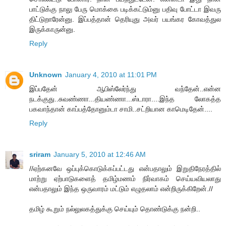
பாட்டுக்கு நாலு பேரு மொக்கை படிக்கட்டும்னு பதிவு போட்டா இவரு
திட்டுறாரேன்னு. இப்பத்தான் தெரியுது அவர் பயங்கர கோவத்துல
இருக்காருன்னு.
Reply
Unknown
January 4, 2010 at 11:01 PM
இப்பதேன் ஆபிஸ்லேர்ந்து வந்தேன்..என்ன
நடக்குது..சுவண்ணா...தியண்ணா...ஸ்டாரா....இந்த லோகத்த
பகவாந்தான் காப்பத்தோனும்டா சாமி..சட்றியான காமெடிதேன்....
Reply
sriram
January 5, 2010 at 12:46 AM
//ஏற்கனவே ஒப்புக்கொடுக்கப்பட்டது என்பதாலும் இறுதிநேரத்தில்
மாற்று ஏற்பாடுகளைத் தமிழ்மணம் நிர்வாகம் செய்யவியலாது
என்பதாலும் இந்த ஒருவாரம் மட்டும் எழுதலாம் என்றிருக்கிறேன்.//
தமிழ் கூறும் நல்லுலகத்துக்கு செய்யும் தொண்டுக்கு நன்றி..