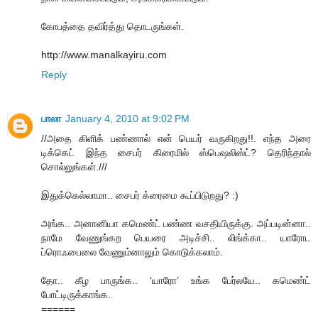
கோபத்தை தவிர்த்து தொடருங்கள்.
http://www.manalkayiru.com
Reply
பாலா
January 4, 2010 at 9:02 PM
//அதை கிளிக் பண்ணால் என் பெயர் வருகிறது!!. எந்த அரை
டிக்கெட் இந்த சைபர் கிரைமில் ஸ்பெஷலிஸ்ட்? தெரிந்தால்
சொல்லுங்கள்.///
இதுக்கெல்லாமா.. சைபர் க்ரைமை கூப்பிடுறது? :)
அங்க.. அனானியா கமெண்ட் பண்ண வசதியிருக்கு. அப்படின்னா..
நாமே வேணுங்கற பெயரை அடிச்சி.. லிங்க்கா.. யாரோட
ப்ரொஃபைலை வேணும்னாலும் கொடுக்கலாம்.
தோ.. கீழ பாருங்க.. ‘யாரோ’ உங்க பேர்லயே.. கமெண்ட்
போட்டிருக்காங்க.
======