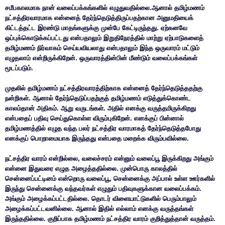
சமீபகாலமாக நான் வலைப்பக்கங்களில் எழுதுவதில்லை.ஆனால் தமிழ்மணம்
நட்சத்திரவாரமாக என்னைத் தேர்ந்தெடுத்திருப்பதற்கான அனுமதியைக்
கிட்டத்தட்ட இரண்டு மாதங்களுக்கு முன்பே கேட்டிருந்தது. ஏற்கனவே
ஒப்புக்கொடுக்கப்பட்டது என்பதாலும் இறுதிநேரத்தில் மாற்று ஏற்பாடுகளைத்
தமிழ்மணம் நிர்வாகம் செய்யவியலாது என்பதாலும் இந்த ஒருவாரம் மட்டும்
எழுதலாம் என்றிருக்கிறேன். ஒருவாரத்தின்பின் மீண்டும் வலைப்பக்கங்கள்
மூடப்படும்.
முதலில் தமிழ்மணம் நட்சத்திரவாரத்திற்காக என்னைத் தேர்ந்தெடுத்ததற்கு
நன்றிகள். ஆனால் தேர்ந்தெடுப்பதற்குத் தமிழ்மணம் எடுத்துக்கொண்ட
காலம்தான் அதிகம். ஆறு வருடங்கள். அதில் எனக்கு வருத்தமிருக்கிறது
என்பதைப் பதிவு செய்துகொள்ள விரும்புகிறேன். எனக்குப் பின்னால்
தமிழ்மணத்தில் எழுத வந்த பலர் நட்சத்திர வாரமாகத் தேர்ந்தெடுத்தபோது
எனக்குப் பொறாமையாக இருந்தது என்பதை மறைக்க விரும்பவில்லை.
நட்சத்திர வாரம் என்றில்லை, வலைச்சரம் என்னும் வலைப்பூ இருக்கிறது அங்கும்
என்னை இதுவரை எழுத அழைத்ததில்லை. முன்பொரு காலத்தில்
சென்னைப்பட்டினம் என்றொரு வலைப்பூ, சென்னைக்கு அப்பால் உள்ள ஊர்களில்
இருந்து சென்னைக்கு வந்தவர்கள் எழுதும் பதிவுகளுக்கான வலைப்பக்கம்.
அங்கும் அழைக்கப்பட்டதில்லை. தொடர் விளையாட்டுகளில் பெரும்பாலும்
அழைக்கப்பட்டவனில்லை. ஆனால் இதில் எல்லாம் எனக்கு வருத்தங்கள்
இருந்ததில்லை. குறிப்பாக தமிழ்மணம் நட்சத்திர வாரம் குறித்துத்தான் வருத்தம்.