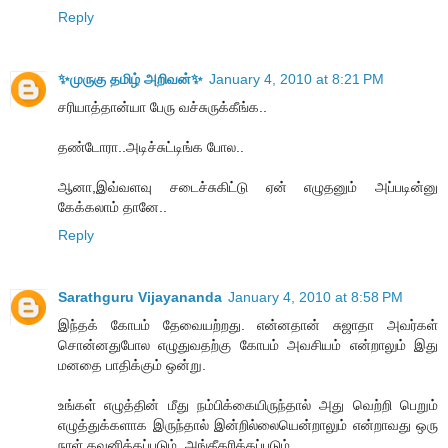
Reply
✨முருகு தமிழ் அறிவன்✨
January 4, 2010 at 8:21 PM
சரியாத்தான்யா பேரு வச்சுருக்கீங்க..
தண்டோரா..அடிச்சுட்டிங்க போல..
ஆனா,இவ்வளவு சடைச்சுகிட்டு ஏன் எழுதனும் அப்படின்னு
கேக்கலாம் தானே..
Reply
Sarathguru Vijayananda
January 4, 2010 at 8:58 PM
இந்தக் கோபம் தேவையற்றது. என்னதான் சுஜாதா அவர்கள்
சொன்னதுபோல எழுதுவதற்கு கோபம் அவசியம் என்றாலும் இது
மனதை பாதிக்கும் ஒன்று.
உங்கள் எழுத்தின் மீது நம்பிக்கையிருந்தால் அது வெற்றி பெறும்
எழுத்துக்களாக இருந்தால் இன்றில்லையென்றாலும் என்றாவது ஒரு
நாள் கவனிக்கப்படும், அங்கீகரிக்கப்படும்.