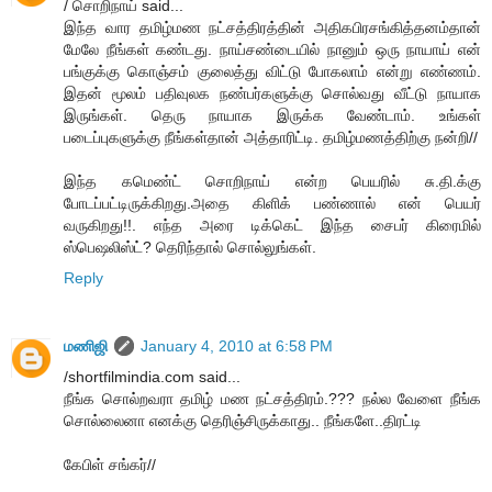
/ சொறிநாய் said...
இந்த வார தமிழ்மண நட்சத்திரத்தின் அதிகபிரசங்கித்தனம்தான்
மேலே நீங்கள் கண்டது. நாய்சண்டையில் நானும் ஒரு நாயாய் என்
பங்குக்கு கொஞ்சம் குலைத்து விட்டு போகலாம் என்று எண்ணம்.
இதன் மூலம் பதிவுலக நண்பர்களுக்கு சொல்வது வீட்டு நாயாக
இருங்கள். தெரு நாயாக இருக்க வேண்டாம். உங்கள்
படைப்புகளுக்கு நீங்கள்தான் அத்தாரிட்டி. தமிழ்மணத்திற்கு நன்றி//
இந்த கமெண்ட் சொறிநாய் என்ற பெயரில் சு.தி.க்கு
போடப்பட்டிருக்கிறது.அதை கிளிக் பண்ணால் என் பெயர்
வருகிறது!!. எந்த அரை டிக்கெட் இந்த சைபர் கிரைமில்
ஸ்பெஷலிஸ்ட்? தெரிந்தால் சொல்லுங்கள்.
Reply
மணிஜி
January 4, 2010 at 6:58 PM
/shortfilmindia.com said...
நீங்க சொல்றவரா தமிழ் மண நட்சத்திரம்.??? நல்ல வேளை நீங்க
சொல்லைனா எனக்கு தெரிஞ்சிருக்காது.. நீங்களே..திரட்டி
கேபிள் சங்கர்//