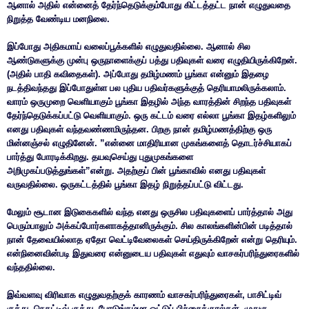
ஆனால் அதில் என்னைத் தேர்ந்தெடுக்கும்போது கிட்டத்தட்ட நான் எழுதுவதை
நிறுத்த வேண்டிய மனநிலை.
இப்போது அதிகமாய் வலைப்பூக்களில் எழுதுவதில்லை. ஆனால் சில
ஆண்டுகளுக்கு முன்பு ஒருநாளைக்குப் பத்து பதிவுகள் வரை எழுதியிருக்கிறேன்.
(அதில் பாதி கவிதைகள்). அப்போது தமிழ்மணம் பூங்கா என்னும் இதழை
நடத்திவந்தது இப்போதுள்ள பல புதிய பதிவர்களுக்குத் தெரியாமலிருக்கலாம்.
வாரம் ஒருமுறை வெளியாகும் பூங்கா இதழில் அந்த வாரத்தின் சிறந்த பதிவுகள்
தேர்ந்தெடுக்கப்பட்டு வெளியாகும். ஒரு கட்டம் வரை எல்லா பூங்கா இதழ்களிலும்
எனது பதிவுகள் வந்தவண்ணமிருந்தன. பிறகு நான் தமிழ்மணத்திற்கு ஒரு
மின்னஞ்சல் எழுதினேன். ”என்னை மாதிரியான முகங்களைத் தொடர்ச்சியாகப்
பார்த்து போரடிக்கிறது. தயவுசெய்து புதுமுகங்களை
அறிமுகப்படுத்துங்கள்”என்று. அதற்குப் பின் பூங்காவில் எனது பதிவுகள்
வருவதில்லை. ஒருகட்டத்தில் பூங்கா இதழ் நிறுத்தப்பட்டு விட்டது.
மேலும் சூடான இடுகைகளில் வந்த எனது ஒருசில பதிவுகளைப் பார்த்தால் அது
பெரும்பாலும் அக்கப்போர்களாகத்தானிருக்கும். சில காலங்களின்பின் படித்தால்
நான் தேவையில்லாத ஏதோ வெட்டிவேலைகள் செய்திருக்கிறேன் என்று தெரியும்.
என்நினைவின்படி இதுவரை என்னுடைய பதிவுகள் எதுவும் வாசகர்பரிந்துரைகளில்
வந்ததில்லை.
இவ்வளவு விரிவாக எழுதுவதற்குக் காரணம் வாசகர்பரிந்துரைகள், பாசிட்டிவ்
குத்து, நெகட்டிவ் குத்து, போடுங்கம்மா ஓட்டுப் பிச்சைக்குரல்கள், முதுகு