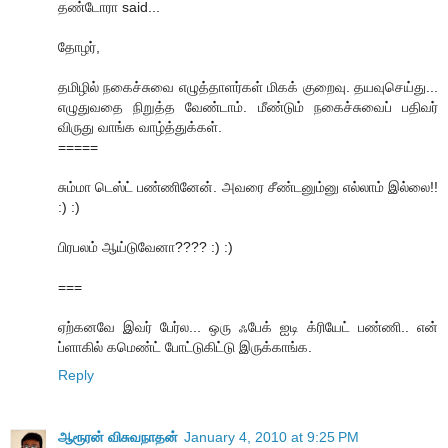
தண்டோரா said...
தோழர்,
தமிழில் நகைச்சுவை எழுத்தாளர்கள் மிகக் குறைவு. தயவுசெய்து...
எழுதுவதை நிறுத்த வேண்டாம். மீண்டும் நகைச்சுவைப் பதிவர்
விருது வாங்க வாழ்த்துக்கள்.
=====
சும்மா டெஸ்ட் பண்ணினேன். அவரை சீண்டனும்னு எல்லாம் இல்லை!!
:) :)
பிரபலம் ஆய்டுவேனா???? :) :)
===
ஏற்கனவே இவர் பேர்ல... ஒரு ஃபேக் ஐடி க்ரியேட் பண்ணி.. என்
ப்ளாகில் கமெண்ட் போட்டுகிட்டு இருக்காங்க.
Reply
ஆரூரன் விசுவநாதன்
January 4, 2010 at 9:25 PM