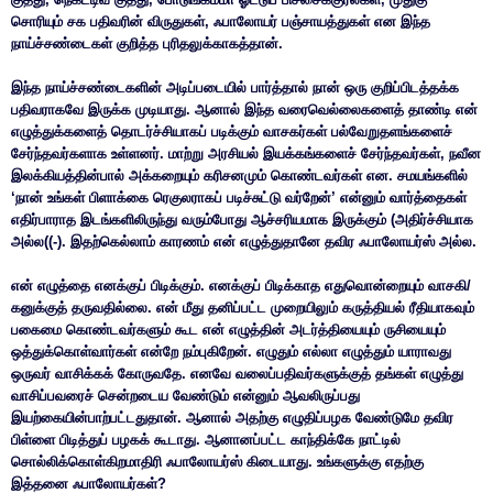
சொரியும் சக பதிவரின் விருதுகள், ஃபாலோயர் பஞ்சாயத்துகள் என இந்த
நாய்ச்சண்டைகள் குறித்த புரிதலுக்காகத்தான்.
இந்த நாய்ச்சண்டைகளின் அடிப்படையில் பார்த்தால் நான் ஒரு குறிப்பிடத்தக்க
பதிவராகவே இருக்க முடியாது. ஆனால் இந்த வரைவெல்லைகளைத் தாண்டி என்
எழுத்துக்களைத் தொடர்ச்சியாகப் படிக்கும் வாசகர்கள் பல்வேறுதளங்களைச்
சேர்ந்தவர்களாக உள்ளனர். மாற்று அரசியல் இயக்கங்களைச் சேர்ந்தவர்கள், நவீன
இலக்கியத்தின்பால் அக்கறையும் கரிசனமும் கொண்டவர்கள் என. சமயங்களில்
‘நான் உங்கள் பிளாக்கை ரெகுலராகப் படிச்சுட்டு வர்றேன்’ என்னும் வார்த்தைகள்
எதிர்பாராத இடங்களிலிருந்து வரும்போது ஆச்சரியமாக இருக்கும் (அதிர்ச்சியாக
அல்ல((-). இதற்கெல்லாம் காரணம் என் எழுத்துதானே தவிர ஃபாலோயர்ஸ் அல்ல.
என் எழுத்தை எனக்குப் பிடிக்கும். எனக்குப் பிடிக்காத எதுவொன்றையும் வாசகி/
கனுக்குத் தருவதில்லை. என் மீது தனிப்பட்ட முறையிலும் கருத்தியல் ரீதியாகவும்
பகைமை கொண்டவர்களும் கூட என் எழுத்தின் அடர்த்தியையும் ருசியையும்
ஒத்துக்கொள்வார்கள் என்றே நம்புகிறேன். எழுதும் எல்லா எழுத்தும் யாராவது
ஒருவர் வாசிக்கக் கோருவதே. எனவே வலைப்பதிவர்களுக்குத் தங்கள் எழுத்து
வாசிப்பவரைச் சென்றடைய வேண்டும் என்னும் ஆவலிருப்பது
இயற்கையின்பாற்பட்டதுதான். ஆனால் அதற்கு எழுதிப்பழக வேண்டுமே தவிர
பிள்ளை பிடித்துப் பழகக் கூடாது. ஆனானப்பட்ட காந்திக்கே நாட்டில்
சொல்லிக்கொள்கிறமாதிரி ஃபாலோயர்ஸ் கிடையாது. உங்களுக்கு எதற்கு
இத்தனை ஃபாலோயர்கள்?