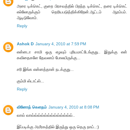
அரை டிக்கெட், குறை பிரசவத்தில் பிறந்த டிக்கெட், தரை டிக்கெட்
எல்லோருக்கும் தெரியபடுத்திக்கிறேன்.ஆட்டம் ஆரம்பம்.
ஆடிடுவோம்.
Reply
Ashok D
January 4, 2010 at 7:59 PM
என்னடா சாமி ஒரு எழவும் புரியமாட்டேங்குது.. இதுக்கு என்
கவிதைகளே தேவலாம் போலயிருக்கு...
சரி இங்க என்னத்தான் நடக்குது...
கும்மி ஸ்டாட்ஸ்...
Reply
வினோத் கெளதம்
January 4, 2010 at 8:08 PM
வாவ் வாவ்வ்வ்வ்வ்வ்வ்வ்வ்வ்வ்வ்வ்..
இப்படிக்கு அமீரகத்தில் இருந்து ஒரு தெரு நாய்..:)