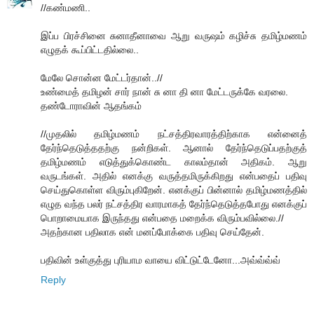
//கண்மணி..
இப்ப பிரச்சினை சுனாதீனாவை ஆறு வருஷம் கழிச்சு தமிழ்மணம்
எழுதக் கூப்பிட்டதில்லை..
மேலே சொன்ன மேட்டர்தான்..//
உண்மைத் தமிழன் சார் நான் சு னா தி னா மேட்டருக்கே வரலை.
தண்டோராவின் ஆதங்கம்
//முதலில் தமிழ்மணம் நட்சத்திரவாரத்திற்காக என்னைத்
தேர்ந்தெடுத்ததற்கு நன்றிகள். ஆனால் தேர்ந்தெடுப்பதற்குத்
தமிழ்மணம் எடுத்துக்கொண்ட காலம்தான் அதிகம். ஆறு
வருடங்கள். அதில் எனக்கு வருத்தமிருக்கிறது என்பதைப் பதிவு
செய்துகொள்ள விரும்புகிறேன். எனக்குப் பின்னால் தமிழ்மணத்தில்
எழுத வந்த பலர் நட்சத்திர வாரமாகத் தேர்ந்தெடுத்தபோது எனக்குப்
பொறாமையாக இருந்தது என்பதை மறைக்க விரும்பவில்லை.//
அதற்கான பதிலாக என் மனப்போக்கை பதிவு செய்தேன்.
பதிவின் உள்குத்து புரியாம வாயை விட்டுட்டேனோ...அவ்வ்வ்வ்
Reply