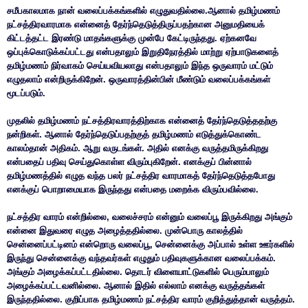
சமீபகாலமாக நான் வலைப்பக்கங்களில் எழுதுவதில்லை.ஆனால் தமிழ்மணம்
நட்சத்திரவாரமாக என்னைத் தேர்ந்தெடுத்திருப்பதற்கான அனுமதியைக்
கிட்டத்தட்ட இரண்டு மாதங்களுக்கு முன்பே கேட்டிருந்தது. ஏற்கனவே
ஒப்புக்கொடுக்கப்பட்டது என்பதாலும் இறுதிநேரத்தில் மாற்று ஏற்பாடுகளைத்
தமிழ்மணம் நிர்வாகம் செய்யவியலாது என்பதாலும் இந்த ஒருவாரம் மட்டும்
எழுதலாம் என்றிருக்கிறேன். ஒருவாரத்தின்பின் மீண்டும் வலைப்பக்கங்கள்
மூடப்படும்.
முதலில் தமிழ்மணம் நட்சத்திரவாரத்திற்காக என்னைத் தேர்ந்தெடுத்ததற்கு
நன்றிகள். ஆனால் தேர்ந்தெடுப்பதற்குத் தமிழ்மணம் எடுத்துக்கொண்ட
காலம்தான் அதிகம். ஆறு வருடங்கள். அதில் எனக்கு வருத்தமிருக்கிறது
என்பதைப் பதிவு செய்துகொள்ள விரும்புகிறேன். எனக்குப் பின்னால்
தமிழ்மணத்தில் எழுத வந்த பலர் நட்சத்திர வாரமாகத் தேர்ந்தெடுத்தபோது
எனக்குப் பொறாமையாக இருந்தது என்பதை மறைக்க விரும்பவில்லை.
நட்சத்திர வாரம் என்றில்லை, வலைச்சரம் என்னும் வலைப்பூ இருக்கிறது அங்கும்
என்னை இதுவரை எழுத அழைத்ததில்லை. முன்பொரு காலத்தில்
சென்னைப்பட்டினம் என்றொரு வலைப்பூ, சென்னைக்கு அப்பால் உள்ள ஊர்களில்
இருந்து சென்னைக்கு வந்தவர்கள் எழுதும் பதிவுகளுக்கான வலைப்பக்கம்.
அங்கும் அழைக்கப்பட்டதில்லை. தொடர் விளையாட்டுகளில் பெரும்பாலும்
அழைக்கப்பட்டவனில்லை. ஆனால் இதில் எல்லாம் எனக்கு வருத்தங்கள்
இருந்ததில்லை. குறிப்பாக தமிழ்மணம் நட்சத்திர வாரம் குறித்துத்தான் வருத்தம்.