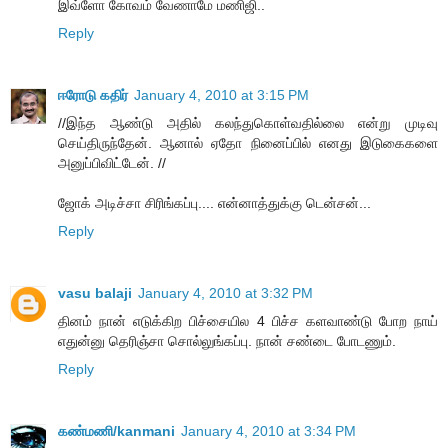
இவ்ளோ கோவம் வேணாமே மணிஜி..
Reply
ஈரோடு கதிர்
January 4, 2010 at 3:15 PM
//இந்த ஆண்டு அதில் கலந்துகொள்வதில்லை என்று முடிவு
செய்திருந்தேன். ஆனால் ஏதோ நினைப்பில் எனது இடுகைகளை
அனுப்பிவிட்டேன். //
ஜோக் அடிச்சா சிரிங்கப்பு.... என்னாத்துக்கு டென்சன்...
Reply
vasu balaji
January 4, 2010 at 3:32 PM
தினம் நான் எடுக்கிற பிச்சையில 4 பிச்ச களவாண்டு போற நாய்
எதுன்னு தெரிஞ்சா சொல்லுங்கப்பு. நான் சண்டை போடணும்.
Reply
கண்மணி/kanmani
January 4, 2010 at 3:34 PM