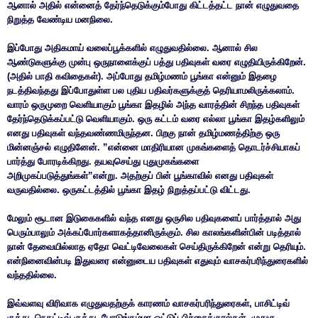
ஆனால் அதில் என்னைத் தேர்ந்தெடுக்கும்போது கிட்டத்தட்ட நான் எழுதுவதை
நிறுத்த வேண்டிய மனநிலை.
இப்போது அதிகமாய் வலைப்பூக்களில் எழுதுவதில்லை. ஆனால் சில
ஆண்டுகளுக்கு முன்பு ஒருநாளைக்குப் பத்து பதிவுகள் வரை எழுதியிருக்கிறேன்.
(அதில் பாதி கவிதைகள்). அப்போது தமிழ்மணம் பூங்கா என்னும் இதழை
நடத்திவந்தது இப்போதுள்ள பல புதிய பதிவர்களுக்குத் தெரியாமலிருக்கலாம்.
வாரம் ஒருமுறை வெளியாகும் பூங்கா இதழில் அந்த வாரத்தின் சிறந்த பதிவுகள்
தேர்ந்தெடுக்கப்பட்டு வெளியாகும். ஒரு கட்டம் வரை எல்லா பூங்கா இதழ்களிலும்
எனது பதிவுகள் வந்தவண்ணமிருந்தன. பிறகு நான் தமிழ்மணத்திற்கு ஒரு
மின்னஞ்சல் எழுதினேன். ”என்னை மாதிரியான முகங்களைத் தொடர்ச்சியாகப்
பார்த்து போரடிக்கிறது. தயவுசெய்து புதுமுகங்களை
அறிமுகப்படுத்துங்கள்”என்று. அதற்குப் பின் பூங்காவில் எனது பதிவுகள்
வருவதில்லை. ஒருகட்டத்தில் பூங்கா இதழ் நிறுத்தப்பட்டு விட்டது.
மேலும் சூடான இடுகைகளில் வந்த எனது ஒருசில பதிவுகளைப் பார்த்தால் அது
பெரும்பாலும் அக்கப்போர்களாகத்தானிருக்கும். சில காலங்களின்பின் படித்தால்
நான் தேவையில்லாத ஏதோ வெட்டிவேலைகள் செய்திருக்கிறேன் என்று தெரியும்.
என்நினைவின்படி இதுவரை என்னுடைய பதிவுகள் எதுவும் வாசகர்பரிந்துரைகளில்
வந்ததில்லை.
இவ்வளவு விரிவாக எழுதுவதற்குக் காரணம் வாசகர்பரிந்துரைகள், பாசிட்டிவ்
குத்து, நெகட்டிவ் குத்து, போடுங்கம்மா ஓட்டுப் பிச்சைக்குரல்கள், முதுகு