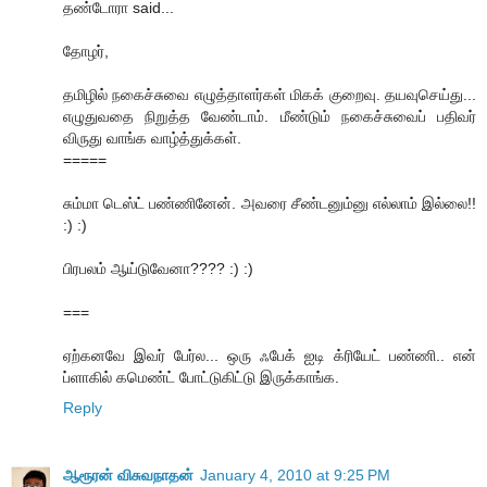
தண்டோரா said...
தோழர்,
தமிழில் நகைச்சுவை எழுத்தாளர்கள் மிகக் குறைவு. தயவுசெய்து...
எழுதுவதை நிறுத்த வேண்டாம். மீண்டும் நகைச்சுவைப் பதிவர்
விருது வாங்க வாழ்த்துக்கள்.
=====
சும்மா டெஸ்ட் பண்ணினேன். அவரை சீண்டனும்னு எல்லாம் இல்லை!!
:) :)
பிரபலம் ஆய்டுவேனா???? :) :)
===
ஏற்கனவே இவர் பேர்ல... ஒரு ஃபேக் ஐடி க்ரியேட் பண்ணி.. என்
ப்ளாகில் கமெண்ட் போட்டுகிட்டு இருக்காங்க.
Reply
ஆரூரன் விசுவநாதன்
January 4, 2010 at 9:25 PM