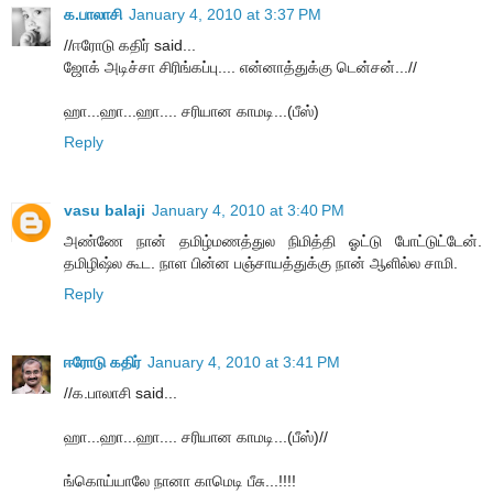
க.பாலாசி
January 4, 2010 at 3:37 PM
//ஈரோடு கதிர் said...
ஜோக் அடிச்சா சிரிங்கப்பு.... என்னாத்துக்கு டென்சன்...//
ஹா...ஹா...ஹா.... சரியான காமடி...(பீஸ்)
Reply
vasu balaji
January 4, 2010 at 3:40 PM
அண்ணே நான் தமிழ்மணத்துல நிமித்தி ஓட்டு போட்டுட்டேன்.
தமிழிஷ்ல கூட. நாள பின்ன பஞ்சாயத்துக்கு நான் ஆளில்ல சாமி.
Reply
ஈரோடு கதிர்
January 4, 2010 at 3:41 PM
//க.பாலாசி said...
ஹா...ஹா...ஹா.... சரியான காமடி...(பீஸ்)//
ங்கொய்யாலே நானா காமெடி பீசு...!!!!