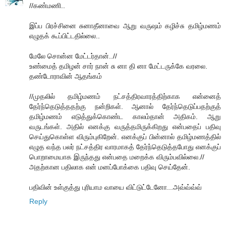
//கண்மணி..
இப்ப பிரச்சினை சுனாதீனாவை ஆறு வருஷம் கழிச்சு தமிழ்மணம்
எழுதக் கூப்பிட்டதில்லை..
மேலே சொன்ன மேட்டர்தான்..//
உண்மைத் தமிழன் சார் நான் சு னா தி னா மேட்டருக்கே வரலை.
தண்டோராவின் ஆதங்கம்
//முதலில் தமிழ்மணம் நட்சத்திரவாரத்திற்காக என்னைத்
தேர்ந்தெடுத்ததற்கு நன்றிகள். ஆனால் தேர்ந்தெடுப்பதற்குத்
தமிழ்மணம் எடுத்துக்கொண்ட காலம்தான் அதிகம். ஆறு
வருடங்கள். அதில் எனக்கு வருத்தமிருக்கிறது என்பதைப் பதிவு
செய்துகொள்ள விரும்புகிறேன். எனக்குப் பின்னால் தமிழ்மணத்தில்
எழுத வந்த பலர் நட்சத்திர வாரமாகத் தேர்ந்தெடுத்தபோது எனக்குப்
பொறாமையாக இருந்தது என்பதை மறைக்க விரும்பவில்லை.//
அதற்கான பதிலாக என் மனப்போக்கை பதிவு செய்தேன்.
பதிவின் உள்குத்து புரியாம வாயை விட்டுட்டேனோ...அவ்வ்வ்வ்
Reply