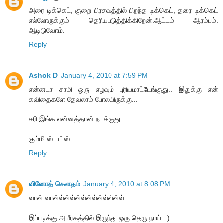
அரை டிக்கெட், குறை பிரசவத்தில் பிறந்த டிக்கெட், தரை டிக்கெட்
எல்லோருக்கும் தெரியபடுத்திக்கிறேன்.ஆட்டம் ஆரம்பம்.
ஆடிடுவோம்.
Reply
Ashok D
January 4, 2010 at 7:59 PM
என்னடா சாமி ஒரு எழவும் புரியமாட்டேங்குது.. இதுக்கு என்
கவிதைகளே தேவலாம் போலயிருக்கு...
சரி இங்க என்னத்தான் நடக்குது...
கும்மி ஸ்டாட்ஸ்...
Reply
வினோத் கெளதம்
January 4, 2010 at 8:08 PM
வாவ் வாவ்வ்வ்வ்வ்வ்வ்வ்வ்வ்வ்வ்வ்..
இப்படிக்கு அமீரகத்தில் இருந்து ஒரு தெரு நாய்..:)