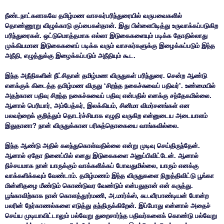
நீண்டநாட்களாகவே தமிழ்மண வாசகர்பரிந்துரையில் வருபவைகளில்
தொண்ணூறு விழுக்காடு குப்பைகள்தான். இது பிள்ளைபிடித்து உருவாக்கப்படுகிற
பரிந்துரைகள். ஒட்டுமொத்தமாக எல்லா இடுகைகளையும் படிக்க தோதில்லாது
முக்கியமான இடுகைகளைப் படிக்க வரும் வாசகர்களுக்கு இழைக்கப்படும் இந்த
அநீதி, எழுத்துக்கு இழைக்கப்படும் அநீதியும் கூட.
இந்த அநீதிகளின் நீட்சிதான் தமிழ்மண விருதுகள் பரிந்துரை. சென்ற ஆண்டு
எனக்குக் கிடைத்த தமிழ்மண விருது ‘சிறந்த நகைச்சுவைப் பதிவர்’. உண்மையில்
அதற்கான பதிவு சிறந்த நகைச்சுவைப் பதிவு என்பதில் எனக்கு சந்தேகமில்லை.
ஆனால் பெரியார், அம்பேத்கர், இலக்கியம், சினிமா விமர்சனங்கள் என
பலவற்றைக் குறித்தும் தொடர்ச்சியாக எழுதி வருகிற என்னுடைய அடையாளம்
இதுதானா? நான் விருதுக்கான பரிசுத்தொகையை வாங்கவில்லை.
இந்த ஆண்டு அதில் கலந்துகொள்வதில்லை என்று முடிவு செய்திருந்தேன்.
ஆனால் ஏதோ நினைப்பில் எனது இடுகைகளை அனுப்பிவிட்டேன். ஆனால்
நிச்சயமாக நான் யாருக்கும் வாக்களிக்கப் போவதுமில்லை, யாரும் எனக்கு
வாக்களிக்கவும் வேண்டாம். தமிழ்மணம் இந்த விருதுகளை நிறுத்திவிட்டு பூங்கா
மின்னிதழை மீண்டும் கொண்டுவர வேண்டும் என்பதுதான் என் கருத்து.
பூங்காவிற்காக நான் கொளத்தூர்மணி, அ.மார்க்ஸ், சுப.வீரபாண்டியன் போன்ற
பலரின் நேர்காணல்களை எடுத்து தந்திருக்கிறேன். இப்போது என்னால் அதைச்
செய்ய முடியாவிட்டாலும் பல்வேறு துறைசார்ந்த பதிவர்களைக் கொண்டு பல்வேறு