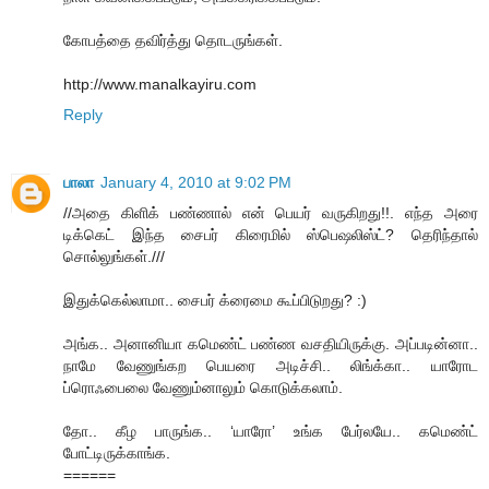
கோபத்தை தவிர்த்து தொடருங்கள்.
http://www.manalkayiru.com
Reply
பாலா
January 4, 2010 at 9:02 PM
//அதை கிளிக் பண்ணால் என் பெயர் வருகிறது!!. எந்த அரை
டிக்கெட் இந்த சைபர் கிரைமில் ஸ்பெஷலிஸ்ட்? தெரிந்தால்
சொல்லுங்கள்.///
இதுக்கெல்லாமா.. சைபர் க்ரைமை கூப்பிடுறது? :)
அங்க.. அனானியா கமெண்ட் பண்ண வசதியிருக்கு. அப்படின்னா..
நாமே வேணுங்கற பெயரை அடிச்சி.. லிங்க்கா.. யாரோட
ப்ரொஃபைலை வேணும்னாலும் கொடுக்கலாம்.
தோ.. கீழ பாருங்க.. ‘யாரோ’ உங்க பேர்லயே.. கமெண்ட்
போட்டிருக்காங்க.
======