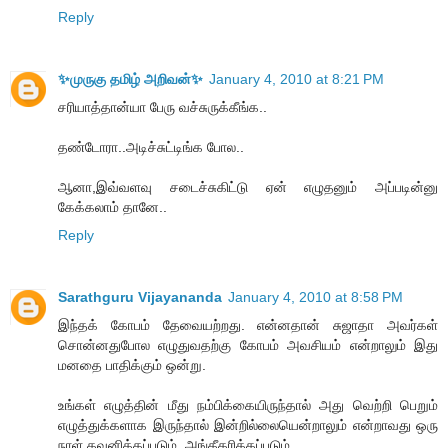
Reply
✨முருகு தமிழ் அறிவன்✨
January 4, 2010 at 8:21 PM
சரியாத்தான்யா பேரு வச்சுருக்கீங்க..
தண்டோரா..அடிச்சுட்டிங்க போல..
ஆனா,இவ்வளவு சடைச்சுகிட்டு ஏன் எழுதனும் அப்படின்னு
கேக்கலாம் தானே..
Reply
Sarathguru Vijayananda
January 4, 2010 at 8:58 PM
இந்தக் கோபம் தேவையற்றது. என்னதான் சுஜாதா அவர்கள்
சொன்னதுபோல எழுதுவதற்கு கோபம் அவசியம் என்றாலும் இது
மனதை பாதிக்கும் ஒன்று.
உங்கள் எழுத்தின் மீது நம்பிக்கையிருந்தால் அது வெற்றி பெறும்
எழுத்துக்களாக இருந்தால் இன்றில்லையென்றாலும் என்றாவது ஒரு
நாள் கவனிக்கப்படும், அங்கீகரிக்கப்படும்.