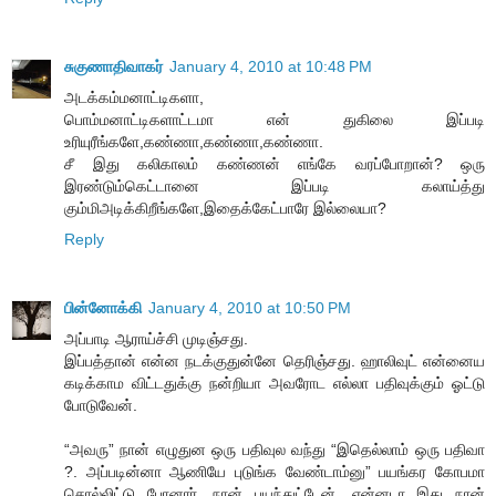
சுகுணாதிவாகர்
January 4, 2010 at 10:48 PM
அடக்கம்மனாட்டிகளா,
பொம்மனாட்டிகளாட்டமா என் துகிலை இப்படி
உரியுரீங்களே,கண்ணா,கண்ணா,கண்ணா.
சீ இது கலிகாலம் கண்ணன் எங்கே வரப்போறான்? ஒரு
இரண்டும்கெட்டானை இப்படி கலாய்த்து
கும்மிஅடிக்கிறீங்களே,இதைக்கேட்பாரே இல்லையா?
Reply
பின்னோக்கி
January 4, 2010 at 10:50 PM
அப்பாடி ஆராய்ச்சி முடிஞ்சது.
இப்பத்தான் என்ன நடக்குதுன்னே தெரிஞ்சது. ஹாலிவுட் என்னைய
கடிக்காம விட்டதுக்கு நன்றியா அவரோட எல்லா பதிவுக்கும் ஓட்டு
போடுவேன்.
“அவரு” நான் எழுதுன ஒரு பதிவுல வந்து “இதெல்லாம் ஒரு பதிவா
?. அப்படின்னா ஆணியே புடுங்க வேண்டாம்னு” பயங்கர கோபமா
சொல்லிட்டு போனார். நான் பயந்துட்டேன். என்னடா இது நான்