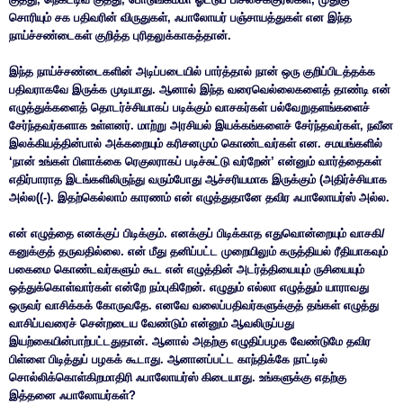
சொரியும் சக பதிவரின் விருதுகள், ஃபாலோயர் பஞ்சாயத்துகள் என இந்த
நாய்ச்சண்டைகள் குறித்த புரிதலுக்காகத்தான்.
இந்த நாய்ச்சண்டைகளின் அடிப்படையில் பார்த்தால் நான் ஒரு குறிப்பிடத்தக்க
பதிவராகவே இருக்க முடியாது. ஆனால் இந்த வரைவெல்லைகளைத் தாண்டி என்
எழுத்துக்களைத் தொடர்ச்சியாகப் படிக்கும் வாசகர்கள் பல்வேறுதளங்களைச்
சேர்ந்தவர்களாக உள்ளனர். மாற்று அரசியல் இயக்கங்களைச் சேர்ந்தவர்கள், நவீன
இலக்கியத்தின்பால் அக்கறையும் கரிசனமும் கொண்டவர்கள் என. சமயங்களில்
‘நான் உங்கள் பிளாக்கை ரெகுலராகப் படிச்சுட்டு வர்றேன்’ என்னும் வார்த்தைகள்
எதிர்பாராத இடங்களிலிருந்து வரும்போது ஆச்சரியமாக இருக்கும் (அதிர்ச்சியாக
அல்ல((-). இதற்கெல்லாம் காரணம் என் எழுத்துதானே தவிர ஃபாலோயர்ஸ் அல்ல.
என் எழுத்தை எனக்குப் பிடிக்கும். எனக்குப் பிடிக்காத எதுவொன்றையும் வாசகி/
கனுக்குத் தருவதில்லை. என் மீது தனிப்பட்ட முறையிலும் கருத்தியல் ரீதியாகவும்
பகைமை கொண்டவர்களும் கூட என் எழுத்தின் அடர்த்தியையும் ருசியையும்
ஒத்துக்கொள்வார்கள் என்றே நம்புகிறேன். எழுதும் எல்லா எழுத்தும் யாராவது
ஒருவர் வாசிக்கக் கோருவதே. எனவே வலைப்பதிவர்களுக்குத் தங்கள் எழுத்து
வாசிப்பவரைச் சென்றடைய வேண்டும் என்னும் ஆவலிருப்பது
இயற்கையின்பாற்பட்டதுதான். ஆனால் அதற்கு எழுதிப்பழக வேண்டுமே தவிர
பிள்ளை பிடித்துப் பழகக் கூடாது. ஆனானப்பட்ட காந்திக்கே நாட்டில்
சொல்லிக்கொள்கிறமாதிரி ஃபாலோயர்ஸ் கிடையாது. உங்களுக்கு எதற்கு
இத்தனை ஃபாலோயர்கள்?