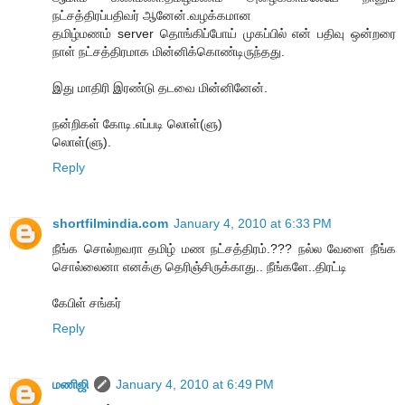
நட்சத்திரப்பதிவர் ஆனேன்.வழக்கமான
தமிழ்மணம் server தொங்கிப்போய் முகப்பில் என் பதிவு ஒன்றரை
நாள் நட்சத்திரமாக மின்னிக்கொண்டிருந்தது.
இது மாதிரி இரண்டு தடவை மின்னினேன்.
நன்றிகள் கோடி.எப்படி லொள்(ளு)
லொள்(ளு).
Reply
shortfilmindia.com
January 4, 2010 at 6:33 PM
நீங்க சொல்றவரா தமிழ் மண நட்சத்திரம்.??? நல்ல வேளை நீங்க
சொல்லைனா எனக்கு தெரிஞ்சிருக்காது.. நீங்களே..திரட்டி
கேபிள் சங்கர்
Reply
மணிஜி
January 4, 2010 at 6:49 PM