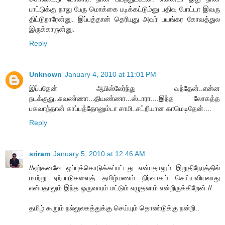
பாட்டுக்கு நாலு பேரு மொக்கை படிக்கட்டும்னு பதிவு போட்டா இவரு
திட்டுறாரேன்னு. இப்பத்தான் தெரியுது அவர் பயங்கர கோவத்துல
இருக்காருன்னு.
Reply
Unknown
January 4, 2010 at 11:01 PM
இப்பதேன் ஆபிஸ்லேர்ந்து வந்தேன்..என்ன
நடக்குது..சுவண்ணா...தியண்ணா...ஸ்டாரா....இந்த லோகத்த
பகவாந்தான் காப்பத்தோனும்டா சாமி..சட்றியான காமெடிதேன்....
Reply
sriram
January 5, 2010 at 12:46 AM
//ஏற்கனவே ஒப்புக்கொடுக்கப்பட்டது என்பதாலும் இறுதிநேரத்தில்
மாற்று ஏற்பாடுகளைத் தமிழ்மணம் நிர்வாகம் செய்யவியலாது
என்பதாலும் இந்த ஒருவாரம் மட்டும் எழுதலாம் என்றிருக்கிறேன்.//
தமிழ் கூறும் நல்லுலகத்துக்கு செய்யும் தொண்டுக்கு நன்றி..