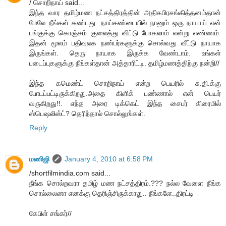
/ சொறிநாய் said...
இந்த வார தமிழ்மண நட்சத்திரத்தின் அதிகபிரசங்கித்தனம்தான்
மேலே நீங்கள் கண்டது. நாய்சண்டையில் நானும் ஒரு நாயாய் என்
பங்குக்கு கொஞ்சம் குலைத்து விட்டு போகலாம் என்று எண்ணம்.
இதன் மூலம் பதிவுலக நண்பர்களுக்கு சொல்வது வீட்டு நாயாக
இருங்கள். தெரு நாயாக இருக்க வேண்டாம். உங்கள்
படைப்புகளுக்கு நீங்கள்தான் அத்தாரிட்டி. தமிழ்மணத்திற்கு நன்றி//
இந்த கமெண்ட் சொறிநாய் என்ற பெயரில் சு.தி.க்கு
போடப்பட்டிருக்கிறது.அதை கிளிக் பண்ணால் என் பெயர்
வருகிறது!!. எந்த அரை டிக்கெட் இந்த சைபர் கிரைமில்
ஸ்பெஷலிஸ்ட்? தெரிந்தால் சொல்லுங்கள்.
Reply
மணிஜி
January 4, 2010 at 6:58 PM
/shortfilmindia.com said...
நீங்க சொல்றவரா தமிழ் மண நட்சத்திரம்.??? நல்ல வேளை நீங்க
சொல்லைனா எனக்கு தெரிஞ்சிருக்காது.. நீங்களே..திரட்டி
கேபிள் சங்கர்//