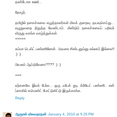
தண்டோரா said...
தோழர்,
தமிழில் நகைச்சுவை எழுத்தாளர்கள் மிகக் குறைவு. தயவுசெய்து...
எழுதுவதை நிறுத்த வேண்டாம். மீண்டும் நகைச்சுவைப் பதிவர்
விருது வாங்க வாழ்த்துக்கள்.
=====
சும்மா டெஸ்ட் பண்ணினேன். அவரை சீண்டனும்னு எல்லாம் இல்லை!!
:) :)
பிரபலம் ஆய்டுவேனா???? :) :)
===
ஏற்கனவே இவர் பேர்ல... ஒரு ஃபேக் ஐடி க்ரியேட் பண்ணி.. என்
ப்ளாகில் கமெண்ட் போட்டுகிட்டு இருக்காங்க.
Reply
ஆரூரன் விசுவநாதன்
January 4, 2010 at 9:25 PM