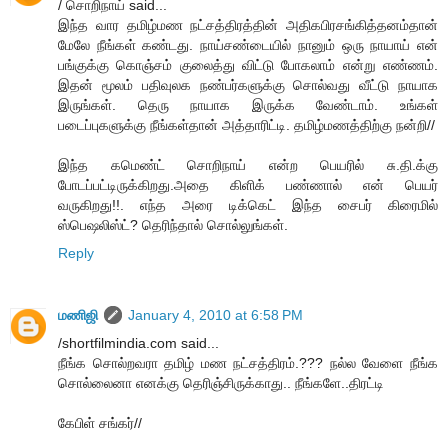
/ சொறிநாய் said...
இந்த வார தமிழ்மண நட்சத்திரத்தின் அதிகபிரசங்கித்தனம்தான்
மேலே நீங்கள் கண்டது. நாய்சண்டையில் நானும் ஒரு நாயாய் என்
பங்குக்கு கொஞ்சம் குலைத்து விட்டு போகலாம் என்று எண்ணம்.
இதன் மூலம் பதிவுலக நண்பர்களுக்கு சொல்வது வீட்டு நாயாக
இருங்கள். தெரு நாயாக இருக்க வேண்டாம். உங்கள்
படைப்புகளுக்கு நீங்கள்தான் அத்தாரிட்டி. தமிழ்மணத்திற்கு நன்றி//
இந்த கமெண்ட் சொறிநாய் என்ற பெயரில் சு.தி.க்கு
போடப்பட்டிருக்கிறது.அதை கிளிக் பண்ணால் என் பெயர்
வருகிறது!!. எந்த அரை டிக்கெட் இந்த சைபர் கிரைமில்
ஸ்பெஷலிஸ்ட்? தெரிந்தால் சொல்லுங்கள்.
Reply
மணிஜி
January 4, 2010 at 6:58 PM
/shortfilmindia.com said...
நீங்க சொல்றவரா தமிழ் மண நட்சத்திரம்.??? நல்ல வேளை நீங்க
சொல்லைனா எனக்கு தெரிஞ்சிருக்காது.. நீங்களே..திரட்டி
கேபிள் சங்கர்//