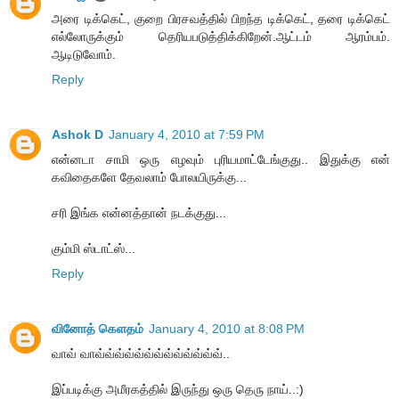
அரை டிக்கெட், குறை பிரசவத்தில் பிறந்த டிக்கெட், தரை டிக்கெட்
எல்லோருக்கும் தெரியபடுத்திக்கிறேன்.ஆட்டம் ஆரம்பம்.
ஆடிடுவோம்.
Reply
Ashok D
January 4, 2010 at 7:59 PM
என்னடா சாமி ஒரு எழவும் புரியமாட்டேங்குது.. இதுக்கு என்
கவிதைகளே தேவலாம் போலயிருக்கு...
சரி இங்க என்னத்தான் நடக்குது...
கும்மி ஸ்டாட்ஸ்...
Reply
வினோத் கெளதம்
January 4, 2010 at 8:08 PM
வாவ் வாவ்வ்வ்வ்வ்வ்வ்வ்வ்வ்வ்வ்வ்..
இப்படிக்கு அமீரகத்தில் இருந்து ஒரு தெரு நாய்..:)