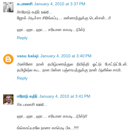
க.பாலாசி
January 4, 2010 at 3:37 PM
//ஈரோடு கதிர் said...
ஜோக் அடிச்சா சிரிங்கப்பு.... என்னாத்துக்கு டென்சன்...//
ஹா...ஹா...ஹா.... சரியான காமடி...(பீஸ்)
Reply
vasu balaji
January 4, 2010 at 3:40 PM
அண்ணே நான் தமிழ்மணத்துல நிமித்தி ஓட்டு போட்டுட்டேன்.
தமிழிஷ்ல கூட. நாள பின்ன பஞ்சாயத்துக்கு நான் ஆளில்ல சாமி.
Reply
ஈரோடு கதிர்
January 4, 2010 at 3:41 PM
//க.பாலாசி said...
ஹா...ஹா...ஹா.... சரியான காமடி...(பீஸ்)//
ங்கொய்யாலே நானா காமெடி பீசு...!!!!