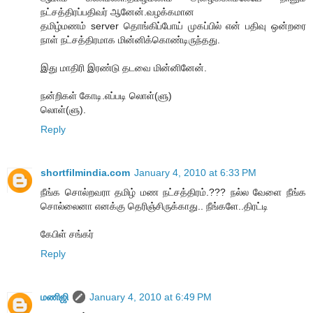
நட்சத்திரப்பதிவர் ஆனேன்.வழக்கமான
தமிழ்மணம் server தொங்கிப்போய் முகப்பில் என் பதிவு ஒன்றரை
நாள் நட்சத்திரமாக மின்னிக்கொண்டிருந்தது.
இது மாதிரி இரண்டு தடவை மின்னினேன்.
நன்றிகள் கோடி.எப்படி லொள்(ளு)
லொள்(ளு).
Reply
shortfilmindia.com
January 4, 2010 at 6:33 PM
நீங்க சொல்றவரா தமிழ் மண நட்சத்திரம்.??? நல்ல வேளை நீங்க
சொல்லைனா எனக்கு தெரிஞ்சிருக்காது.. நீங்களே..திரட்டி
கேபிள் சங்கர்
Reply
மணிஜி
January 4, 2010 at 6:49 PM