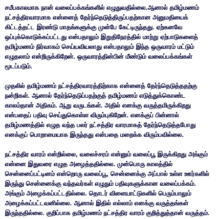
சமீபகாலமாக நான் வலைப்பக்கங்களில் எழுதுவதில்லை.ஆனால் தமிழ்மணம்
நட்சத்திரவாரமாக என்னைத் தேர்ந்தெடுத்திருப்பதற்கான அனுமதியைக்
கிட்டத்தட்ட இரண்டு மாதங்களுக்கு முன்பே கேட்டிருந்தது. ஏற்கனவே
ஒப்புக்கொடுக்கப்பட்டது என்பதாலும் இறுதிநேரத்தில் மாற்று ஏற்பாடுகளைத்
தமிழ்மணம் நிர்வாகம் செய்யவியலாது என்பதாலும் இந்த ஒருவாரம் மட்டும்
எழுதலாம் என்றிருக்கிறேன். ஒருவாரத்தின்பின் மீண்டும் வலைப்பக்கங்கள்
மூடப்படும்.
முதலில் தமிழ்மணம் நட்சத்திரவாரத்திற்காக என்னைத் தேர்ந்தெடுத்ததற்கு
நன்றிகள். ஆனால் தேர்ந்தெடுப்பதற்குத் தமிழ்மணம் எடுத்துக்கொண்ட
காலம்தான் அதிகம். ஆறு வருடங்கள். அதில் எனக்கு வருத்தமிருக்கிறது
என்பதைப் பதிவு செய்துகொள்ள விரும்புகிறேன். எனக்குப் பின்னால்
தமிழ்மணத்தில் எழுத வந்த பலர் நட்சத்திர வாரமாகத் தேர்ந்தெடுத்தபோது
எனக்குப் பொறாமையாக இருந்தது என்பதை மறைக்க விரும்பவில்லை.
நட்சத்திர வாரம் என்றில்லை, வலைச்சரம் என்னும் வலைப்பூ இருக்கிறது அங்கும்
என்னை இதுவரை எழுத அழைத்ததில்லை. முன்பொரு காலத்தில்
சென்னைப்பட்டினம் என்றொரு வலைப்பூ, சென்னைக்கு அப்பால் உள்ள ஊர்களில்
இருந்து சென்னைக்கு வந்தவர்கள் எழுதும் பதிவுகளுக்கான வலைப்பக்கம்.
அங்கும் அழைக்கப்பட்டதில்லை. தொடர் விளையாட்டுகளில் பெரும்பாலும்
அழைக்கப்பட்டவனில்லை. ஆனால் இதில் எல்லாம் எனக்கு வருத்தங்கள்
இருந்ததில்லை. குறிப்பாக தமிழ்மணம் நட்சத்திர வாரம் குறித்துத்தான் வருத்தம்.