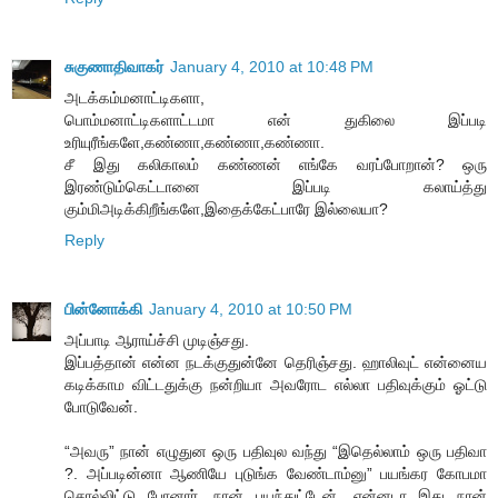
சுகுணாதிவாகர்
January 4, 2010 at 10:48 PM
அடக்கம்மனாட்டிகளா,
பொம்மனாட்டிகளாட்டமா என் துகிலை இப்படி
உரியுரீங்களே,கண்ணா,கண்ணா,கண்ணா.
சீ இது கலிகாலம் கண்ணன் எங்கே வரப்போறான்? ஒரு
இரண்டும்கெட்டானை இப்படி கலாய்த்து
கும்மிஅடிக்கிறீங்களே,இதைக்கேட்பாரே இல்லையா?
Reply
பின்னோக்கி
January 4, 2010 at 10:50 PM
அப்பாடி ஆராய்ச்சி முடிஞ்சது.
இப்பத்தான் என்ன நடக்குதுன்னே தெரிஞ்சது. ஹாலிவுட் என்னைய
கடிக்காம விட்டதுக்கு நன்றியா அவரோட எல்லா பதிவுக்கும் ஓட்டு
போடுவேன்.
“அவரு” நான் எழுதுன ஒரு பதிவுல வந்து “இதெல்லாம் ஒரு பதிவா
?. அப்படின்னா ஆணியே புடுங்க வேண்டாம்னு” பயங்கர கோபமா
சொல்லிட்டு போனார். நான் பயந்துட்டேன். என்னடா இது நான்