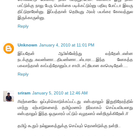
பாட்டுக்கு நாலு பேரு மொக்கை படிக்கட்டும்னு பதிவு போட்டா இவரு
திட்டுறாரேன்னு. இப்பத்தான் தெரியுது அவர் பயங்கர கோவத்துல
இருக்காருன்னு.
Reply
Unknown
January 4, 2010 at 11:01 PM
இப்பதேன் ஆபிஸ்லேர்ந்து வந்தேன்..என்ன
நடக்குது..சுவண்ணா...தியண்ணா...ஸ்டாரா....இந்த லோகத்த
பகவாந்தான் காப்பத்தோனும்டா சாமி..சட்றியான காமெடிதேன்....
Reply
sriram
January 5, 2010 at 12:46 AM
//ஏற்கனவே ஒப்புக்கொடுக்கப்பட்டது என்பதாலும் இறுதிநேரத்தில்
மாற்று ஏற்பாடுகளைத் தமிழ்மணம் நிர்வாகம் செய்யவியலாது
என்பதாலும் இந்த ஒருவாரம் மட்டும் எழுதலாம் என்றிருக்கிறேன்.//
தமிழ் கூறும் நல்லுலகத்துக்கு செய்யும் தொண்டுக்கு நன்றி..