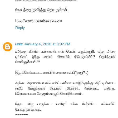
கோபத்தை தவிர்த்து தொடருங்கள்.
http://www.manalkayiru.com
Reply
பாலா
January 4, 2010 at 9:02 PM
//அதை கிளிக் பண்ணால் என் பெயர் வருகிறது!!. எந்த அரை
டிக்கெட் இந்த சைபர் கிரைமில் ஸ்பெஷலிஸ்ட்? தெரிந்தால்
சொல்லுங்கள்.///
இதுக்கெல்லாமா.. சைபர் க்ரைமை கூப்பிடுறது? :)
அங்க.. அனானியா கமெண்ட் பண்ண வசதியிருக்கு. அப்படின்னா..
நாமே வேணுங்கற பெயரை அடிச்சி.. லிங்க்கா.. யாரோட
ப்ரொஃபைலை வேணும்னாலும் கொடுக்கலாம்.
தோ.. கீழ பாருங்க.. ‘யாரோ’ உங்க பேர்லயே.. கமெண்ட்
போட்டிருக்காங்க.
======