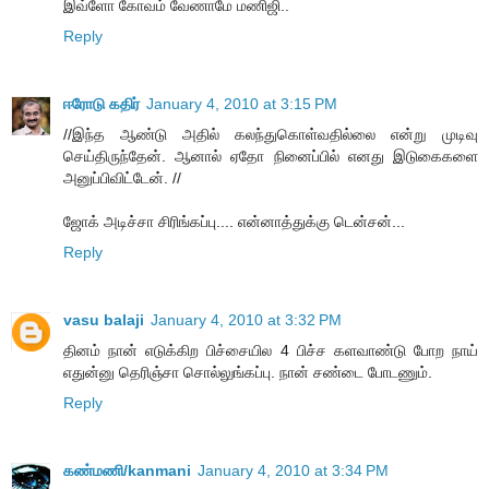
இவ்ளோ கோவம் வேணாமே மணிஜி..
Reply
ஈரோடு கதிர்
January 4, 2010 at 3:15 PM
//இந்த ஆண்டு அதில் கலந்துகொள்வதில்லை என்று முடிவு
செய்திருந்தேன். ஆனால் ஏதோ நினைப்பில் எனது இடுகைகளை
அனுப்பிவிட்டேன். //
ஜோக் அடிச்சா சிரிங்கப்பு.... என்னாத்துக்கு டென்சன்...
Reply
vasu balaji
January 4, 2010 at 3:32 PM
தினம் நான் எடுக்கிற பிச்சையில 4 பிச்ச களவாண்டு போற நாய்
எதுன்னு தெரிஞ்சா சொல்லுங்கப்பு. நான் சண்டை போடணும்.
Reply
கண்மணி/kanmani
January 4, 2010 at 3:34 PM