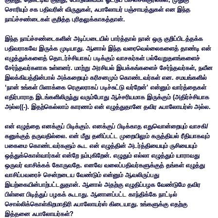
சொரியும் சக பதிவரின் விருதுகள், ஃபாலோயர் பஞ்சாயத்துகள் என இந்த
நாய்ச்சண்டைகள் குறித்த புரிதலுக்காகத்தான்.
இந்த நாய்ச்சண்டைகளின் அடிப்படையில் பார்த்தால் நான் ஒரு குறிப்பிடத்தக்க
பதிவராகவே இருக்க முடியாது. ஆனால் இந்த வரைவெல்லைகளைத் தாண்டி என்
எழுத்துக்களைத் தொடர்ச்சியாகப் படிக்கும் வாசகர்கள் பல்வேறுதளங்களைச்
சேர்ந்தவர்களாக உள்ளனர். மாற்று அரசியல் இயக்கங்களைச் சேர்ந்தவர்கள், நவீன
இலக்கியத்தின்பால் அக்கறையும் கரிசனமும் கொண்டவர்கள் என. சமயங்களில்
‘நான் உங்கள் பிளாக்கை ரெகுலராகப் படிச்சுட்டு வர்றேன்’ என்னும் வார்த்தைகள்
எதிர்பாராத இடங்களிலிருந்து வரும்போது ஆச்சரியமாக இருக்கும் (அதிர்ச்சியாக
அல்ல((-). இதற்கெல்லாம் காரணம் என் எழுத்துதானே தவிர ஃபாலோயர்ஸ் அல்ல.
என் எழுத்தை எனக்குப் பிடிக்கும். எனக்குப் பிடிக்காத எதுவொன்றையும் வாசகி/
கனுக்குத் தருவதில்லை. என் மீது தனிப்பட்ட முறையிலும் கருத்தியல் ரீதியாகவும்
பகைமை கொண்டவர்களும் கூட என் எழுத்தின் அடர்த்தியையும் ருசியையும்
ஒத்துக்கொள்வார்கள் என்றே நம்புகிறேன். எழுதும் எல்லா எழுத்தும் யாராவது
ஒருவர் வாசிக்கக் கோருவதே. எனவே வலைப்பதிவர்களுக்குத் தங்கள் எழுத்து
வாசிப்பவரைச் சென்றடைய வேண்டும் என்னும் ஆவலிருப்பது
இயற்கையின்பாற்பட்டதுதான். ஆனால் அதற்கு எழுதிப்பழக வேண்டுமே தவிர
பிள்ளை பிடித்துப் பழகக் கூடாது. ஆனானப்பட்ட காந்திக்கே நாட்டில்
சொல்லிக்கொள்கிறமாதிரி ஃபாலோயர்ஸ் கிடையாது. உங்களுக்கு எதற்கு
இத்தனை ஃபாலோயர்கள்?