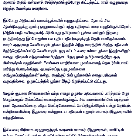
ஆனால் அதில் என்னைத் தேர்ந்தெடுக்கும்போது கிட்டத்தட்ட நான் எழுதுவதை
நிறுத்த வேண்டிய மனநிலை.
இப்போது அதிகமாய் வலைப்பூக்களில் எழுதுவதில்லை. ஆனால் சில
ஆண்டுகளுக்கு முன்பு ஒருநாளைக்குப் பத்து பதிவுகள் வரை எழுதியிருக்கிறேன்.
(அதில் பாதி கவிதைகள்). அப்போது தமிழ்மணம் பூங்கா என்னும் இதழை
நடத்திவந்தது இப்போதுள்ள பல புதிய பதிவர்களுக்குத் தெரியாமலிருக்கலாம்.
வாரம் ஒருமுறை வெளியாகும் பூங்கா இதழில் அந்த வாரத்தின் சிறந்த பதிவுகள்
தேர்ந்தெடுக்கப்பட்டு வெளியாகும். ஒரு கட்டம் வரை எல்லா பூங்கா இதழ்களிலும்
எனது பதிவுகள் வந்தவண்ணமிருந்தன. பிறகு நான் தமிழ்மணத்திற்கு ஒரு
மின்னஞ்சல் எழுதினேன். ”என்னை மாதிரியான முகங்களைத் தொடர்ச்சியாகப்
பார்த்து போரடிக்கிறது. தயவுசெய்து புதுமுகங்களை
அறிமுகப்படுத்துங்கள்”என்று. அதற்குப் பின் பூங்காவில் எனது பதிவுகள்
வருவதில்லை. ஒருகட்டத்தில் பூங்கா இதழ் நிறுத்தப்பட்டு விட்டது.
மேலும் சூடான இடுகைகளில் வந்த எனது ஒருசில பதிவுகளைப் பார்த்தால் அது
பெரும்பாலும் அக்கப்போர்களாகத்தானிருக்கும். சில காலங்களின்பின் படித்தால்
நான் தேவையில்லாத ஏதோ வெட்டிவேலைகள் செய்திருக்கிறேன் என்று தெரியும்.
என்நினைவின்படி இதுவரை என்னுடைய பதிவுகள் எதுவும் வாசகர்பரிந்துரைகளில்
வந்ததில்லை.
இவ்வளவு விரிவாக எழுதுவதற்குக் காரணம் வாசகர்பரிந்துரைகள், பாசிட்டிவ்
குத்து, நெகட்டிவ் குத்து, போடுங்கம்மா ஓட்டுப் பிச்சைக்குரல்கள், முதுகு