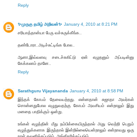
Reply
✨முருகு தமிழ் அறிவன்✨
January 4, 2010 at 8:21 PM
சரியாத்தான்யா பேரு வச்சுருக்கீங்க..
தண்டோரா..அடிச்சுட்டிங்க போல..
ஆனா,இவ்வளவு சடைச்சுகிட்டு ஏன் எழுதனும் அப்படின்னு
கேக்கலாம் தானே..
Reply
Sarathguru Vijayananda
January 4, 2010 at 8:58 PM
இந்தக் கோபம் தேவையற்றது. என்னதான் சுஜாதா அவர்கள்
சொன்னதுபோல எழுதுவதற்கு கோபம் அவசியம் என்றாலும் இது
மனதை பாதிக்கும் ஒன்று.
உங்கள் எழுத்தின் மீது நம்பிக்கையிருந்தால் அது வெற்றி பெறும்
எழுத்துக்களாக இருந்தால் இன்றில்லையென்றாலும் என்றாவது ஒரு
நாள் கவனிக்கப்படும், அங்கீகரிக்கப்படும்.