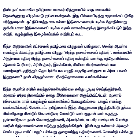
நீண்டநாட்களாகவே தமிழ்மண வாசகர்பரிந்துரையில் வருபவைகளில்
தொண்ணூறு விழுக்காடு குப்பைகள்தான். இது பிள்ளைபிடித்து உருவாக்கப்படுகிற
பரிந்துரைகள். ஒட்டுமொத்தமாக எல்லா இடுகைகளையும் படிக்க தோதில்லாது
முக்கியமான இடுகைகளைப் படிக்க வரும் வாசகர்களுக்கு இழைக்கப்படும் இந்த
அநீதி, எழுத்துக்கு இழைக்கப்படும் அநீதியும் கூட.
இந்த அநீதிகளின் நீட்சிதான் தமிழ்மண விருதுகள் பரிந்துரை. சென்ற ஆண்டு
எனக்குக் கிடைத்த தமிழ்மண விருது ‘சிறந்த நகைச்சுவைப் பதிவர்’. உண்மையில்
அதற்கான பதிவு சிறந்த நகைச்சுவைப் பதிவு என்பதில் எனக்கு சந்தேகமில்லை.
ஆனால் பெரியார், அம்பேத்கர், இலக்கியம், சினிமா விமர்சனங்கள் என
பலவற்றைக் குறித்தும் தொடர்ச்சியாக எழுதி வருகிற என்னுடைய அடையாளம்
இதுதானா? நான் விருதுக்கான பரிசுத்தொகையை வாங்கவில்லை.
இந்த ஆண்டு அதில் கலந்துகொள்வதில்லை என்று முடிவு செய்திருந்தேன்.
ஆனால் ஏதோ நினைப்பில் எனது இடுகைகளை அனுப்பிவிட்டேன். ஆனால்
நிச்சயமாக நான் யாருக்கும் வாக்களிக்கப் போவதுமில்லை, யாரும் எனக்கு
வாக்களிக்கவும் வேண்டாம். தமிழ்மணம் இந்த விருதுகளை நிறுத்திவிட்டு பூங்கா
மின்னிதழை மீண்டும் கொண்டுவர வேண்டும் என்பதுதான் என் கருத்து.
பூங்காவிற்காக நான் கொளத்தூர்மணி, அ.மார்க்ஸ், சுப.வீரபாண்டியன் போன்ற
பலரின் நேர்காணல்களை எடுத்து தந்திருக்கிறேன். இப்போது என்னால் அதைச்
செய்ய முடியாவிட்டாலும் பல்வேறு துறைசார்ந்த பதிவர்களைக் கொண்டு பல்வேறு