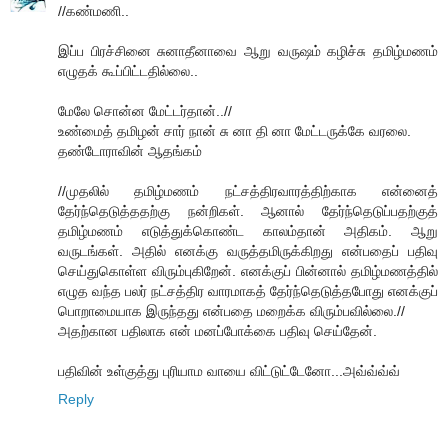
//கண்மணி..
இப்ப பிரச்சினை சுனாதீனாவை ஆறு வருஷம் கழிச்சு தமிழ்மணம்
எழுதக் கூப்பிட்டதில்லை..
மேலே சொன்ன மேட்டர்தான்..//
உண்மைத் தமிழன் சார் நான் சு னா தி னா மேட்டருக்கே வரலை.
தண்டோராவின் ஆதங்கம்
//முதலில் தமிழ்மணம் நட்சத்திரவாரத்திற்காக என்னைத்
தேர்ந்தெடுத்ததற்கு நன்றிகள். ஆனால் தேர்ந்தெடுப்பதற்குத்
தமிழ்மணம் எடுத்துக்கொண்ட காலம்தான் அதிகம். ஆறு
வருடங்கள். அதில் எனக்கு வருத்தமிருக்கிறது என்பதைப் பதிவு
செய்துகொள்ள விரும்புகிறேன். எனக்குப் பின்னால் தமிழ்மணத்தில்
எழுத வந்த பலர் நட்சத்திர வாரமாகத் தேர்ந்தெடுத்தபோது எனக்குப்
பொறாமையாக இருந்தது என்பதை மறைக்க விரும்பவில்லை.//
அதற்கான பதிலாக என் மனப்போக்கை பதிவு செய்தேன்.
பதிவின் உள்குத்து புரியாம வாயை விட்டுட்டேனோ...அவ்வ்வ்வ்
Reply