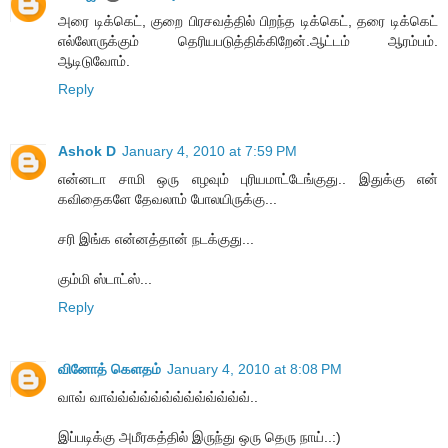
அரை டிக்கெட், குறை பிரசவத்தில் பிறந்த டிக்கெட், தரை டிக்கெட்
எல்லோருக்கும் தெரியபடுத்திக்கிறேன்.ஆட்டம் ஆரம்பம்.
ஆடிடுவோம்.
Reply
Ashok D
January 4, 2010 at 7:59 PM
என்னடா சாமி ஒரு எழவும் புரியமாட்டேங்குது.. இதுக்கு என்
கவிதைகளே தேவலாம் போலயிருக்கு...
சரி இங்க என்னத்தான் நடக்குது...
கும்மி ஸ்டாட்ஸ்...
Reply
வினோத் கெளதம்
January 4, 2010 at 8:08 PM
வாவ் வாவ்வ்வ்வ்வ்வ்வ்வ்வ்வ்வ்வ்வ்..
இப்படிக்கு அமீரகத்தில் இருந்து ஒரு தெரு நாய்..:)