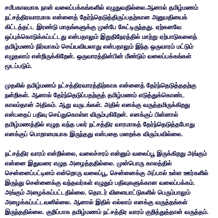
சமீபகாலமாக நான் வலைப்பக்கங்களில் எழுதுவதில்லை.ஆனால் தமிழ்மணம்
நட்சத்திரவாரமாக என்னைத் தேர்ந்தெடுத்திருப்பதற்கான அனுமதியைக்
கிட்டத்தட்ட இரண்டு மாதங்களுக்கு முன்பே கேட்டிருந்தது. ஏற்கனவே
ஒப்புக்கொடுக்கப்பட்டது என்பதாலும் இறுதிநேரத்தில் மாற்று ஏற்பாடுகளைத்
தமிழ்மணம் நிர்வாகம் செய்யவியலாது என்பதாலும் இந்த ஒருவாரம் மட்டும்
எழுதலாம் என்றிருக்கிறேன். ஒருவாரத்தின்பின் மீண்டும் வலைப்பக்கங்கள்
மூடப்படும்.
முதலில் தமிழ்மணம் நட்சத்திரவாரத்திற்காக என்னைத் தேர்ந்தெடுத்ததற்கு
நன்றிகள். ஆனால் தேர்ந்தெடுப்பதற்குத் தமிழ்மணம் எடுத்துக்கொண்ட
காலம்தான் அதிகம். ஆறு வருடங்கள். அதில் எனக்கு வருத்தமிருக்கிறது
என்பதைப் பதிவு செய்துகொள்ள விரும்புகிறேன். எனக்குப் பின்னால்
தமிழ்மணத்தில் எழுத வந்த பலர் நட்சத்திர வாரமாகத் தேர்ந்தெடுத்தபோது
எனக்குப் பொறாமையாக இருந்தது என்பதை மறைக்க விரும்பவில்லை.
நட்சத்திர வாரம் என்றில்லை, வலைச்சரம் என்னும் வலைப்பூ இருக்கிறது அங்கும்
என்னை இதுவரை எழுத அழைத்ததில்லை. முன்பொரு காலத்தில்
சென்னைப்பட்டினம் என்றொரு வலைப்பூ, சென்னைக்கு அப்பால் உள்ள ஊர்களில்
இருந்து சென்னைக்கு வந்தவர்கள் எழுதும் பதிவுகளுக்கான வலைப்பக்கம்.
அங்கும் அழைக்கப்பட்டதில்லை. தொடர் விளையாட்டுகளில் பெரும்பாலும்
அழைக்கப்பட்டவனில்லை. ஆனால் இதில் எல்லாம் எனக்கு வருத்தங்கள்
இருந்ததில்லை. குறிப்பாக தமிழ்மணம் நட்சத்திர வாரம் குறித்துத்தான் வருத்தம்.