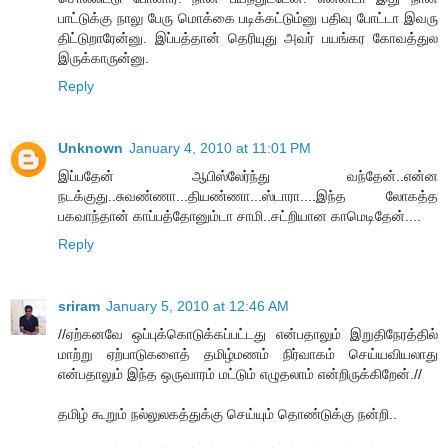
பாட்டுக்கு நாலு பேரு மொக்கை படிக்கட்டும்னு பதிவு போட்டா இவரு
திட்டுறாரேன்னு. இப்பத்தான் தெரியுது அவர் பயங்கர கோவத்துல
இருக்காருன்னு.
Reply
Unknown
January 4, 2010 at 11:01 PM
இப்பதேன் ஆபிஸ்லேர்ந்து வந்தேன்..என்ன
நடக்குது..சுவண்ணா...தியண்ணா...ஸ்டாரா....இந்த லோகத்த
பகவாந்தான் காப்பத்தோனும்டா சாமி..சட்றியான காமெடிதேன்....
Reply
sriram
January 5, 2010 at 12:46 AM
//ஏற்கனவே ஒப்புக்கொடுக்கப்பட்டது என்பதாலும் இறுதிநேரத்தில்
மாற்று ஏற்பாடுகளைத் தமிழ்மணம் நிர்வாகம் செய்யவியலாது
என்பதாலும் இந்த ஒருவாரம் மட்டும் எழுதலாம் என்றிருக்கிறேன்.//
தமிழ் கூறும் நல்லுலகத்துக்கு செய்யும் தொண்டுக்கு நன்றி..