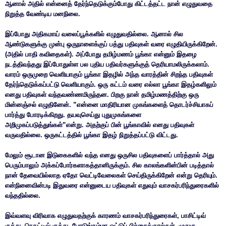
ஆனால் அதில் என்னைத் தேர்ந்தெடுக்கும்போது கிட்டத்தட்ட நான் எழுதுவதை
நிறுத்த வேண்டிய மனநிலை.
இப்போது அதிகமாய் வலைப்பூக்களில் எழுதுவதில்லை. ஆனால் சில
ஆண்டுகளுக்கு முன்பு ஒருநாளைக்குப் பத்து பதிவுகள் வரை எழுதியிருக்கிறேன்.
(அதில் பாதி கவிதைகள்). அப்போது தமிழ்மணம் பூங்கா என்னும் இதழை
நடத்திவந்தது இப்போதுள்ள பல புதிய பதிவர்களுக்குத் தெரியாமலிருக்கலாம்.
வாரம் ஒருமுறை வெளியாகும் பூங்கா இதழில் அந்த வாரத்தின் சிறந்த பதிவுகள்
தேர்ந்தெடுக்கப்பட்டு வெளியாகும். ஒரு கட்டம் வரை எல்லா பூங்கா இதழ்களிலும்
எனது பதிவுகள் வந்தவண்ணமிருந்தன. பிறகு நான் தமிழ்மணத்திற்கு ஒரு
மின்னஞ்சல் எழுதினேன். ”என்னை மாதிரியான முகங்களைத் தொடர்ச்சியாகப்
பார்த்து போரடிக்கிறது. தயவுசெய்து புதுமுகங்களை
அறிமுகப்படுத்துங்கள்”என்று. அதற்குப் பின் பூங்காவில் எனது பதிவுகள்
வருவதில்லை. ஒருகட்டத்தில் பூங்கா இதழ் நிறுத்தப்பட்டு விட்டது.
மேலும் சூடான இடுகைகளில் வந்த எனது ஒருசில பதிவுகளைப் பார்த்தால் அது
பெரும்பாலும் அக்கப்போர்களாகத்தானிருக்கும். சில காலங்களின்பின் படித்தால்
நான் தேவையில்லாத ஏதோ வெட்டிவேலைகள் செய்திருக்கிறேன் என்று தெரியும்.
என்நினைவின்படி இதுவரை என்னுடைய பதிவுகள் எதுவும் வாசகர்பரிந்துரைகளில்
வந்ததில்லை.
இவ்வளவு விரிவாக எழுதுவதற்குக் காரணம் வாசகர்பரிந்துரைகள், பாசிட்டிவ்
குத்து, நெகட்டிவ் குத்து, போடுங்கம்மா ஓட்டுப் பிச்சைக்குரல்கள், முதுகு