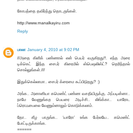
கோபத்தை தவிர்த்து தொடருங்கள்.
http://www.manalkayiru.com
Reply
பாலா
January 4, 2010 at 9:02 PM
//அதை கிளிக் பண்ணால் என் பெயர் வருகிறது!!. எந்த அரை
டிக்கெட் இந்த சைபர் கிரைமில் ஸ்பெஷலிஸ்ட்? தெரிந்தால்
சொல்லுங்கள்.///
இதுக்கெல்லாமா.. சைபர் க்ரைமை கூப்பிடுறது? :)
அங்க.. அனானியா கமெண்ட் பண்ண வசதியிருக்கு. அப்படின்னா..
நாமே வேணுங்கற பெயரை அடிச்சி.. லிங்க்கா.. யாரோட
ப்ரொஃபைலை வேணும்னாலும் கொடுக்கலாம்.
தோ.. கீழ பாருங்க.. ‘யாரோ’ உங்க பேர்லயே.. கமெண்ட்
போட்டிருக்காங்க.
======