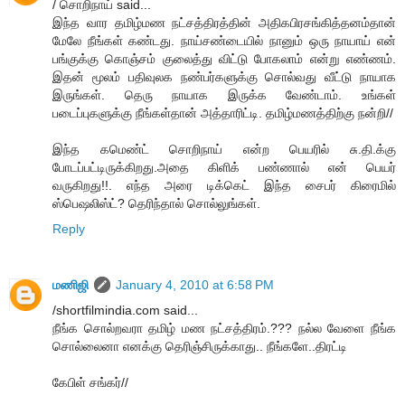
/ சொறிநாய் said...
இந்த வார தமிழ்மண நட்சத்திரத்தின் அதிகபிரசங்கித்தனம்தான்
மேலே நீங்கள் கண்டது. நாய்சண்டையில் நானும் ஒரு நாயாய் என்
பங்குக்கு கொஞ்சம் குலைத்து விட்டு போகலாம் என்று எண்ணம்.
இதன் மூலம் பதிவுலக நண்பர்களுக்கு சொல்வது வீட்டு நாயாக
இருங்கள். தெரு நாயாக இருக்க வேண்டாம். உங்கள்
படைப்புகளுக்கு நீங்கள்தான் அத்தாரிட்டி. தமிழ்மணத்திற்கு நன்றி//
இந்த கமெண்ட் சொறிநாய் என்ற பெயரில் சு.தி.க்கு
போடப்பட்டிருக்கிறது.அதை கிளிக் பண்ணால் என் பெயர்
வருகிறது!!. எந்த அரை டிக்கெட் இந்த சைபர் கிரைமில்
ஸ்பெஷலிஸ்ட்? தெரிந்தால் சொல்லுங்கள்.
Reply
மணிஜி
January 4, 2010 at 6:58 PM
/shortfilmindia.com said...
நீங்க சொல்றவரா தமிழ் மண நட்சத்திரம்.??? நல்ல வேளை நீங்க
சொல்லைனா எனக்கு தெரிஞ்சிருக்காது.. நீங்களே..திரட்டி
கேபிள் சங்கர்//