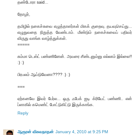
தண்டோரா said...
தோழர்,
தமிழில் நகைச்சுவை எழுத்தாளர்கள் மிகக் குறைவு. தயவுசெய்து...
எழுதுவதை நிறுத்த வேண்டாம். மீண்டும் நகைச்சுவைப் பதிவர்
விருது வாங்க வாழ்த்துக்கள்.
=====
சும்மா டெஸ்ட் பண்ணினேன். அவரை சீண்டனும்னு எல்லாம் இல்லை!!
:) :)
பிரபலம் ஆய்டுவேனா???? :) :)
===
ஏற்கனவே இவர் பேர்ல... ஒரு ஃபேக் ஐடி க்ரியேட் பண்ணி.. என்
ப்ளாகில் கமெண்ட் போட்டுகிட்டு இருக்காங்க.
Reply
ஆரூரன் விசுவநாதன்
January 4, 2010 at 9:25 PM