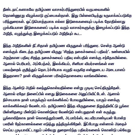
நீண்டநாட்களாகவே தமிழ்மண வாசகர்பரிந்துரையில் வருபவைகளில்
தொண்ணூறு விழுக்காடு குப்பைகள்தான். இது பிள்ளைபிடித்து உருவாக்கப்படுகிற
பரிந்துரைகள். ஒட்டுமொத்தமாக எல்லா இடுகைகளையும் படிக்க தோதில்லாது
முக்கியமான இடுகைகளைப் படிக்க வரும் வாசகர்களுக்கு இழைக்கப்படும் இந்த
அநீதி, எழுத்துக்கு இழைக்கப்படும் அநீதியும் கூட.
இந்த அநீதிகளின் நீட்சிதான் தமிழ்மண விருதுகள் பரிந்துரை. சென்ற ஆண்டு
எனக்குக் கிடைத்த தமிழ்மண விருது ‘சிறந்த நகைச்சுவைப் பதிவர்’. உண்மையில்
அதற்கான பதிவு சிறந்த நகைச்சுவைப் பதிவு என்பதில் எனக்கு சந்தேகமில்லை.
ஆனால் பெரியார், அம்பேத்கர், இலக்கியம், சினிமா விமர்சனங்கள் என
பலவற்றைக் குறித்தும் தொடர்ச்சியாக எழுதி வருகிற என்னுடைய அடையாளம்
இதுதானா? நான் விருதுக்கான பரிசுத்தொகையை வாங்கவில்லை.
இந்த ஆண்டு அதில் கலந்துகொள்வதில்லை என்று முடிவு செய்திருந்தேன்.
ஆனால் ஏதோ நினைப்பில் எனது இடுகைகளை அனுப்பிவிட்டேன். ஆனால்
நிச்சயமாக நான் யாருக்கும் வாக்களிக்கப் போவதுமில்லை, யாரும் எனக்கு
வாக்களிக்கவும் வேண்டாம். தமிழ்மணம் இந்த விருதுகளை நிறுத்திவிட்டு பூங்கா
மின்னிதழை மீண்டும் கொண்டுவர வேண்டும் என்பதுதான் என் கருத்து.
பூங்காவிற்காக நான் கொளத்தூர்மணி, அ.மார்க்ஸ், சுப.வீரபாண்டியன் போன்ற
பலரின் நேர்காணல்களை எடுத்து தந்திருக்கிறேன். இப்போது என்னால் அதைச்
செய்ய முடியாவிட்டாலும் பல்வேறு துறைசார்ந்த பதிவர்களைக் கொண்டு பல்வேறு