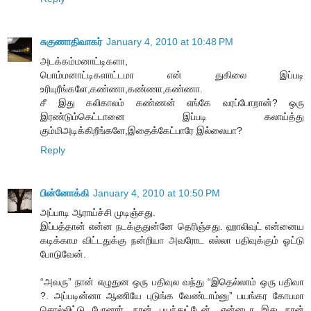
சுகுணாதிவாகர்
January 4, 2010 at 10:48 PM
அடக்கம்மனாட்டிகளா,
பொம்மனாட்டிகளாட்டமா என் துகிலை இப்படி
உரியுரீங்களே,கண்ணா,கண்ணா,கண்ணா.
சீ இது கலிகாலம் கண்ணன் எங்கே வரப்போறான்? ஒரு
இரண்டும்கெட்டானை இப்படி கலாய்த்து
கும்மிஅடிக்கிறீங்களே,இதைக்கேட்பாரே இல்லையா?
Reply
பின்னோக்கி
January 4, 2010 at 10:50 PM
அப்பாடி ஆராய்ச்சி முடிஞ்சது.
இப்பத்தான் என்ன நடக்குதுன்னே தெரிஞ்சது. ஹாலிவுட் என்னைய
கடிக்காம விட்டதுக்கு நன்றியா அவரோட எல்லா பதிவுக்கும் ஓட்டு
போடுவேன்.
“அவரு” நான் எழுதுன ஒரு பதிவுல வந்து “இதெல்லாம் ஒரு பதிவா
?. அப்படின்னா ஆணியே புடுங்க வேண்டாம்னு” பயங்கர கோபமா
சொல்லிட்டு போனார். நான் பயந்துட்டேன். என்னடா இது நான்