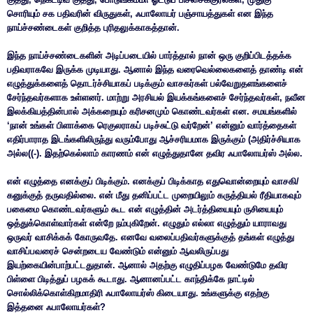
சொரியும் சக பதிவரின் விருதுகள், ஃபாலோயர் பஞ்சாயத்துகள் என இந்த
நாய்ச்சண்டைகள் குறித்த புரிதலுக்காகத்தான்.
இந்த நாய்ச்சண்டைகளின் அடிப்படையில் பார்த்தால் நான் ஒரு குறிப்பிடத்தக்க
பதிவராகவே இருக்க முடியாது. ஆனால் இந்த வரைவெல்லைகளைத் தாண்டி என்
எழுத்துக்களைத் தொடர்ச்சியாகப் படிக்கும் வாசகர்கள் பல்வேறுதளங்களைச்
சேர்ந்தவர்களாக உள்ளனர். மாற்று அரசியல் இயக்கங்களைச் சேர்ந்தவர்கள், நவீன
இலக்கியத்தின்பால் அக்கறையும் கரிசனமும் கொண்டவர்கள் என. சமயங்களில்
‘நான் உங்கள் பிளாக்கை ரெகுலராகப் படிச்சுட்டு வர்றேன்’ என்னும் வார்த்தைகள்
எதிர்பாராத இடங்களிலிருந்து வரும்போது ஆச்சரியமாக இருக்கும் (அதிர்ச்சியாக
அல்ல((-). இதற்கெல்லாம் காரணம் என் எழுத்துதானே தவிர ஃபாலோயர்ஸ் அல்ல.
என் எழுத்தை எனக்குப் பிடிக்கும். எனக்குப் பிடிக்காத எதுவொன்றையும் வாசகி/
கனுக்குத் தருவதில்லை. என் மீது தனிப்பட்ட முறையிலும் கருத்தியல் ரீதியாகவும்
பகைமை கொண்டவர்களும் கூட என் எழுத்தின் அடர்த்தியையும் ருசியையும்
ஒத்துக்கொள்வார்கள் என்றே நம்புகிறேன். எழுதும் எல்லா எழுத்தும் யாராவது
ஒருவர் வாசிக்கக் கோருவதே. எனவே வலைப்பதிவர்களுக்குத் தங்கள் எழுத்து
வாசிப்பவரைச் சென்றடைய வேண்டும் என்னும் ஆவலிருப்பது
இயற்கையின்பாற்பட்டதுதான். ஆனால் அதற்கு எழுதிப்பழக வேண்டுமே தவிர
பிள்ளை பிடித்துப் பழகக் கூடாது. ஆனானப்பட்ட காந்திக்கே நாட்டில்
சொல்லிக்கொள்கிறமாதிரி ஃபாலோயர்ஸ் கிடையாது. உங்களுக்கு எதற்கு
இத்தனை ஃபாலோயர்கள்?