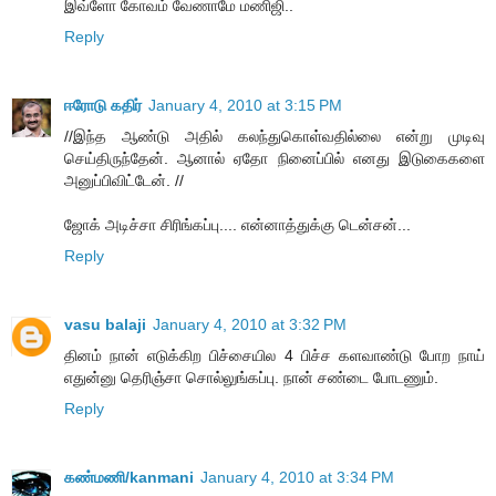
இவ்ளோ கோவம் வேணாமே மணிஜி..
Reply
ஈரோடு கதிர்
January 4, 2010 at 3:15 PM
//இந்த ஆண்டு அதில் கலந்துகொள்வதில்லை என்று முடிவு
செய்திருந்தேன். ஆனால் ஏதோ நினைப்பில் எனது இடுகைகளை
அனுப்பிவிட்டேன். //
ஜோக் அடிச்சா சிரிங்கப்பு.... என்னாத்துக்கு டென்சன்...
Reply
vasu balaji
January 4, 2010 at 3:32 PM
தினம் நான் எடுக்கிற பிச்சையில 4 பிச்ச களவாண்டு போற நாய்
எதுன்னு தெரிஞ்சா சொல்லுங்கப்பு. நான் சண்டை போடணும்.
Reply
கண்மணி/kanmani
January 4, 2010 at 3:34 PM