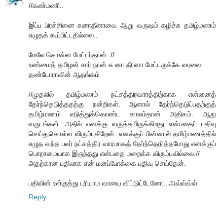
//கண்மணி..
இப்ப பிரச்சினை சுனாதீனாவை ஆறு வருஷம் கழிச்சு தமிழ்மணம்
எழுதக் கூப்பிட்டதில்லை..
மேலே சொன்ன மேட்டர்தான்..//
உண்மைத் தமிழன் சார் நான் சு னா தி னா மேட்டருக்கே வரலை.
தண்டோராவின் ஆதங்கம்
//முதலில் தமிழ்மணம் நட்சத்திரவாரத்திற்காக என்னைத்
தேர்ந்தெடுத்ததற்கு நன்றிகள். ஆனால் தேர்ந்தெடுப்பதற்குத்
தமிழ்மணம் எடுத்துக்கொண்ட காலம்தான் அதிகம். ஆறு
வருடங்கள். அதில் எனக்கு வருத்தமிருக்கிறது என்பதைப் பதிவு
செய்துகொள்ள விரும்புகிறேன். எனக்குப் பின்னால் தமிழ்மணத்தில்
எழுத வந்த பலர் நட்சத்திர வாரமாகத் தேர்ந்தெடுத்தபோது எனக்குப்
பொறாமையாக இருந்தது என்பதை மறைக்க விரும்பவில்லை.//
அதற்கான பதிலாக என் மனப்போக்கை பதிவு செய்தேன்.
பதிவின் உள்குத்து புரியாம வாயை விட்டுட்டேனோ...அவ்வ்வ்வ்
Reply