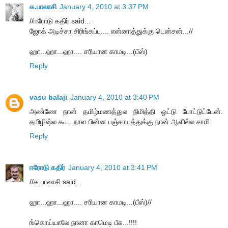
க.பாலாசி
January 4, 2010 at 3:37 PM
//ஈரோடு கதிர் said...
ஜோக் அடிச்சா சிரிங்கப்பு.... என்னாத்துக்கு டென்சன்...//
ஹா...ஹா...ஹா.... சரியான காமடி...(பீஸ்)
Reply
vasu balaji
January 4, 2010 at 3:40 PM
அண்ணே நான் தமிழ்மணத்துல நிமித்தி ஓட்டு போட்டுட்டேன்.
தமிழிஷ்ல கூட. நாள பின்ன பஞ்சாயத்துக்கு நான் ஆளில்ல சாமி.
Reply
ஈரோடு கதிர்
January 4, 2010 at 3:41 PM
//க.பாலாசி said...
ஹா...ஹா...ஹா.... சரியான காமடி...(பீஸ்)//
ங்கொய்யாலே நானா காமெடி பீசு...!!!!