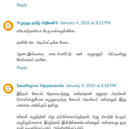
Reply
✨முருகு தமிழ் அறிவன்✨
January 4, 2010 at 8:21 PM
சரியாத்தான்யா பேரு வச்சுருக்கீங்க..
தண்டோரா..அடிச்சுட்டிங்க போல..
ஆனா,இவ்வளவு சடைச்சுகிட்டு ஏன் எழுதனும் அப்படின்னு
கேக்கலாம் தானே..
Reply
Sarathguru Vijayananda
January 4, 2010 at 8:58 PM
இந்தக் கோபம் தேவையற்றது. என்னதான் சுஜாதா அவர்கள்
சொன்னதுபோல எழுதுவதற்கு கோபம் அவசியம் என்றாலும் இது
மனதை பாதிக்கும் ஒன்று.
உங்கள் எழுத்தின் மீது நம்பிக்கையிருந்தால் அது வெற்றி பெறும்
எழுத்துக்களாக இருந்தால் இன்றில்லையென்றாலும் என்றாவது ஒரு
நாள் கவனிக்கப்படும், அங்கீகரிக்கப்படும்.