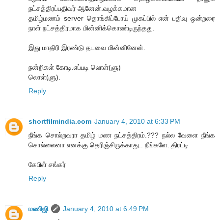
நட்சத்திரப்பதிவர் ஆனேன்.வழக்கமான
தமிழ்மணம் server தொங்கிப்போய் முகப்பில் என் பதிவு ஒன்றரை
நாள் நட்சத்திரமாக மின்னிக்கொண்டிருந்தது.
இது மாதிரி இரண்டு தடவை மின்னினேன்.
நன்றிகள் கோடி.எப்படி லொள்(ளு)
லொள்(ளு).
Reply
shortfilmindia.com
January 4, 2010 at 6:33 PM
நீங்க சொல்றவரா தமிழ் மண நட்சத்திரம்.??? நல்ல வேளை நீங்க
சொல்லைனா எனக்கு தெரிஞ்சிருக்காது.. நீங்களே..திரட்டி
கேபிள் சங்கர்
Reply
மணிஜி
January 4, 2010 at 6:49 PM