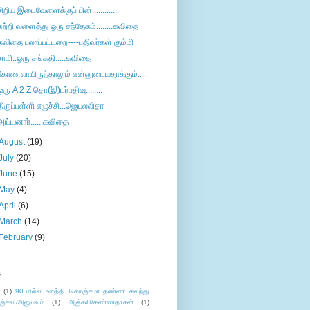
சிறிய இடைவேளைக்குப் பின்.............
சுற்றி வளைத்து ஒரு சந்தேகம்........கவிதை
கவிதை பலாப்பட்டறை----பதிவர்கள் கும்மி
சாமி..ஒரு சங்கதி.....கவிதை
கோணலாயிருந்தாலும் என்னுடையதாக்கும்....
ஒரு A 2 Z தொ(இ)டர்பதிவு........
திருப்பள்ளி எழுச்சி...ஜெயலலிதா
அய்யனார்......கவிதை
August
(19)
July
(20)
June
(15)
May
(4)
April
(6)
March
(14)
February
(9)
s
ு
(1)
90 மில்லி ஊத்தி..கொஞ்சமா தண்ணி கலந்து
ஞ்சலி/அனுபவம்
(1)
அஞ்சலி/கண்ணதாசன்
(1)