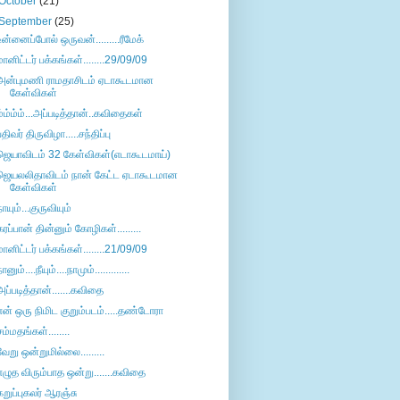
October
(21)
September
(25)
உன்னைப்போல் ஒருவன்.........ரீமேக்
மானிட்டர் பக்கங்கள்........29/09/09
அன்புமணி ராமதாசிடம் ஏடாகூடமான
கேள்விகள்
ம்ம்ம்ம்...அப்படித்தான்..கவிதைகள்
பதிவர் திருவிழா.....சந்திப்பு
ஜெயாவிடம் 32 கேள்விகள்(எடாகூடமாய்)
ஜெயலலிதாவிடம் நான் கேட்ட ஏடாகூடமான
கேள்விகள்
நாயும்...குருவியும்
கரப்பான் தின்னும் கோழிகள்.........
மானிட்டர் பக்கங்கள்........21/09/09
ானும்....நீயும்....நாமும்.............
அப்படித்தான்.......கவிதை
என் ஒரு நிமிட குறும்படம்.....தண்டோரா
சம்மதங்கள்........
வேறு ஒன்றுமில்லை.........
எழுத விரும்பாத ஒன்று.......கவிதை
கறுப்புகலர் ஆரஞ்சு