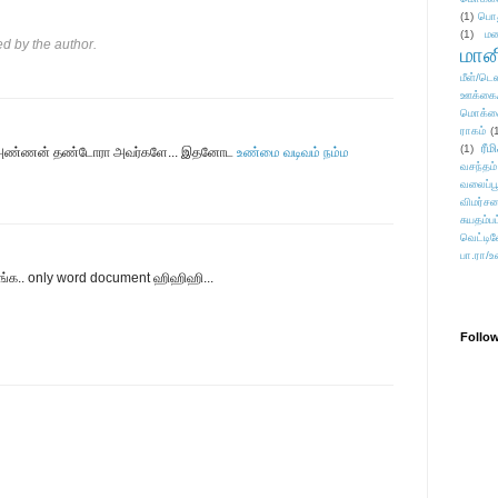
(1)
பொ
(1)
மன
 by the author.
மானி
மீள்/டெஸ
ஊக்கை
மொக்க
ராகம்
(
ரீம
(1)
் அண்ணன் தண்டோரா அவர்களே... இதனோட
உண்மை வடிவம் நம்ம
வசந்தம்
வலைப்பூ
விமர்சன
சுயதம்ப
வெட்டிவ
பா.ரா/உ
லீங்க.. only word document ஹிஹிஹி...
Follo