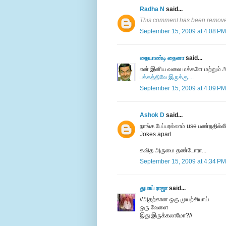
Radha N
said...
This comment has been removed
September 15, 2009 at 4:08 PM
நையாண்டி நைனா
said...
என் இனிய வலை மக்களே மற்றும
பக்கத்திலே இருக்கு....
September 15, 2009 at 4:09 PM
Ashok D
said...
நாங்க பேப்பரல்லாம் use பண்றதில்
Jokes apart
கவித அருமை தண்டோரா...
September 15, 2009 at 4:34 PM
துபாய் ராஜா
said...
//அதற்கான ஒரு முயற்சியாய்
ஒரு வேளை
இது இருக்கலாமோ?//