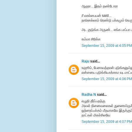
ஆஹா... இதம் தண்டோரா
// வால்பையன் said...
நானெல்லாம் ரெண்டு பக்கமும் வெற
அட குடுங்க அருண்... எங்க பாப்பா
சும்மா சிரிக்க
September 15, 2009 at 4:05 PM
Raju
said...
உஹூம், பேனாவத்தான் புடுங்கனும்ன
என்னைய புடுங்கியாக்காம வுடமாட்ட
September 15, 2009 at 4:06 PM
Radha N
said...
எழுதி தீர்ப்பதற்கு
அவள் நினைவலைகள் துணையிருக
ஒற்றைப்பக்கம் மீதமாகவே இருக்கும
நாட்கள் மிகச்சிலவே
September 15, 2009 at 4:07 PM