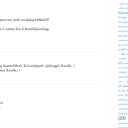
டண்டன
பகிர்வு
(
சிறுக
பொது
ுமையாக தான் வைத்திருக்கிறேன்!//
கொஞ்ச
மொக்க
 படம் வரைய பேப்பர் வேண்டுமென்றது
செருப்ப
நினைவு
புனைவு
மொக்க
தண்டோரா
..
(1)
த
பயணம்
தீர்ப்பு
ு நெனைச்சேன், பேப்பரைத்தான் புடுங்கனும் போலயே..!
பாப்பாத்
ீங்க போலயே..!
சங்கிலி
நகைச்ச
நடை
(
நாட்டுந
குருவி
நிலா
(1
விளம்பர
்க
நண்பர்க
்
பார்வை/
ரெமோ/க
(22)
புனைவ
மொக்க