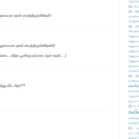
அஞ்சலி
(1)
அப்ப
அர
(1)
ுமையாக தான் வைத்திருக்கிறேன்!
நகைச்ச
அப்துல்
(1)
அற
மீள்பதிவ
அனுபவக
அனுபவக
ெறுமையாக தான் வைத்திருக்கிறேன்!//
அனுபவக
அனுபவக
்லை... ஏதோ பூமிக்கு நம்மால ஆன உதவி... :)
அனுபவக
அனுபவ
நந்தலால
அரசியல
(1)
இட
உயிரோ
எளக்க
த்து விட்டதோ??
வாசனை/க
அழுகாச
ஒரு வா
(1)
கடன
கவ
கவிதைய
காந்தி/
(1)
க
கூட்டா
கையா?