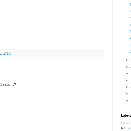
15, 2009
►
►
►
►
ித்தானா...?
►
►
►
Label
/ பகிர்வ
(1)
அ