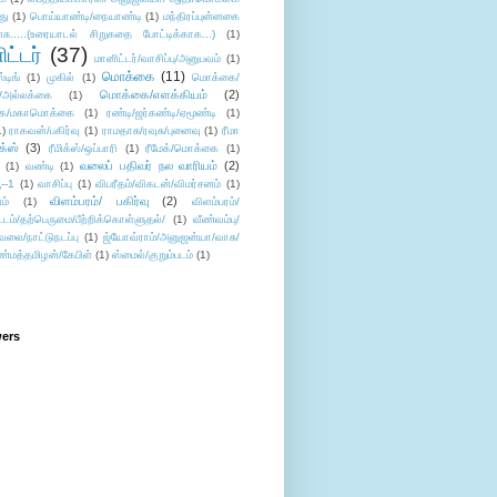
து
(1)
பொய்யாண்டி/நையாண்டி
(1)
மந்திரப்புன்னகை
சு.....(உரையாடல் சிறுகதை போட்டிக்காக...)
(1)
ட்டர்
(37)
மானிட்டர்/வாசிப்பு/அனுபவம்
(1)
மொக்கை
(11)
்டிங்
(1)
முகில்
(1)
மொக்கை/
மொக்கை/எளக்கியம்
(2)
/அல்லக்கை
(1)
ை/மகாமொக்கை
(1)
ரண்டி/ஜர்கண்டி/ஏமூண்டி
(1)
1)
ராகவன்/பகிர்வு
(1)
ராமதாசு/ரவுசு/புனைவு
(1)
ரீமா
ிக்ஸ்
(3)
ரீமிக்ஸ்/ஒப்பாரி
(1)
ரீமேக்/மொக்கை
(1)
வலைப் பதிவர் நல வாரியம்
(2)
(1)
வண்டி
(1)
--1
(1)
வாசிப்பு
(1)
விபரீதம்/விகடன்/விமர்சனம்
(1)
விளம்பரம்/ பகிர்வு
(2)
ம்
(1)
விளம்பரம்/
ட்டம்/தற்பெருமை/பீற்றிக்கொள்ளுதல்/
(1)
வீண்வம்பு/
ேலை/நாட்டுநடப்பு
(1)
ஜ்யோவ்ராம்/அனுஜன்யா/வாசு/
ண்மத்தமிழன்/கேபிள்
(1)
ஸ்மைல்/குறும்படம்
(1)
wers