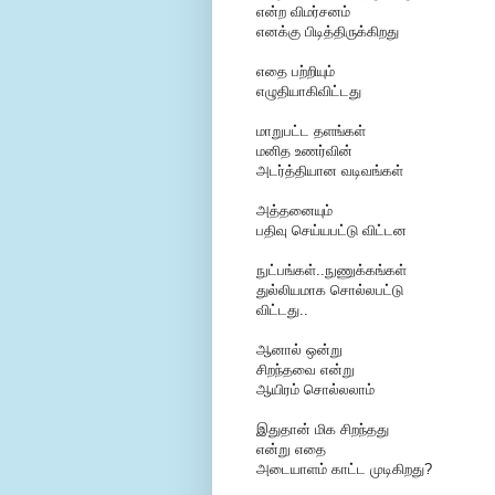
என்ற விமர்சனம்
எனக்கு பிடித்திருக்கிறது
எதை பற்றியும்
எழுதியாகிவிட்டது
மாறுபட்ட தளங்கள்
மனித உணர்வின்
அடர்த்தியான வடிவங்கள்
அத்தனையும்
பதிவு செய்யபட்டு விட்டன
நுட்பங்கள்..நுணுக்கங்கள்
துல்லியமாக சொல்லபட்டு
விட்டது..
ஆனால் ஒன்று
சிறந்தவை என்று
ஆயிரம் சொல்லலாம்
இதுதான் மிக சிறந்தது
என்று எதை
அடையாளம் காட்ட முடிகிறது?