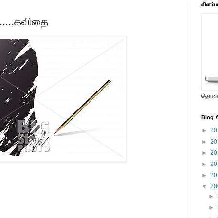
விளம்ப
......கவிதை
தொலைக
Blog A
►
20
►
20
►
20
►
20
►
20
▼
20
►
►