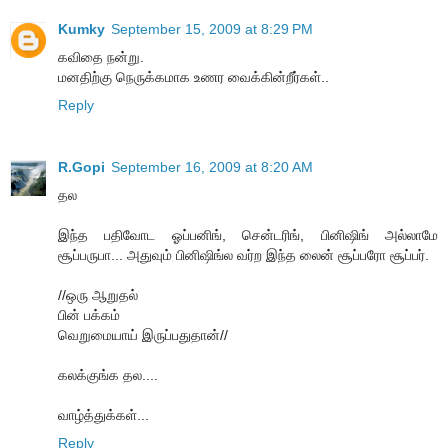
Kumky
September 15, 2009 at 8:29 PM
கவிதை நன்று.
மனதிற்கு நெருக்கமாக உணர வைக்கின்றீர்கள்..
Reply
R.Gopi
September 16, 2009 at 8:20 AM
தல‌
இந்த பதிவோட ஓப்பனிங், சென்டரிங், பினிஷிங் அல்லாமே
சூப்பருபா... அதுவும் பினிஷிங்ல வர்ற இந்த லைன் சூப்பரோ சூப்பர்.
//ஒரு ஆறுதல்
பின் பக்கம்
வெறுமையாய் இருப்பதுதான்//
கலக்குங்க தல....
வாழ்த்துக்கள்...
Reply