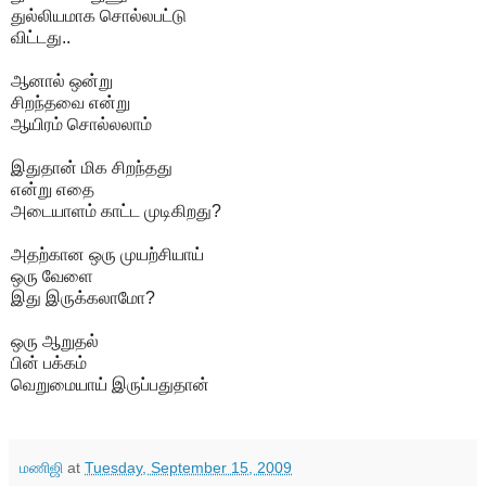
துல்லியமாக சொல்லபட்டு
விட்டது..
ஆனால் ஒன்று
சிறந்தவை என்று
ஆயிரம் சொல்லலாம்
இதுதான் மிக சிறந்தது
என்று எதை
அடையாளம் காட்ட முடிகிறது?
அதற்கான ஒரு முயற்சியாய்
ஒரு வேளை
இது இருக்கலாமோ?
ஒரு ஆறுதல்
பின் பக்கம்
வெறுமையாய் இருப்பதுதான்
மணிஜி
at
Tuesday, September 15, 2009