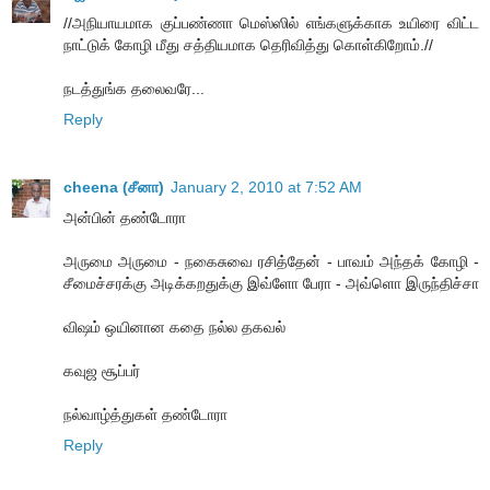
//அநியாயமாக குப்பண்ணா மெஸ்ஸில் எங்களுக்காக உயிரை விட்ட
நாட்டுக் கோழி மீது சத்தியமாக தெரிவித்து கொள்கிறோம்.//
நடத்துங்க தலைவரே...
Reply
cheena (சீனா)
January 2, 2010 at 7:52 AM
அன்பின் தண்டோரா
அருமை அருமை - நகைசுவை ரசித்தேன் - பாவம் அந்தக் கோழி -
சீமைச்சரக்கு அடிக்கறதுக்கு இவ்ளோ பேரா - அவ்ளொ இருந்திச்சா
விஷம் ஒயினான கதை நல்ல தகவல்
கவுஜ சூப்பர்
நல்வாழ்த்துகள் தண்டோரா
Reply