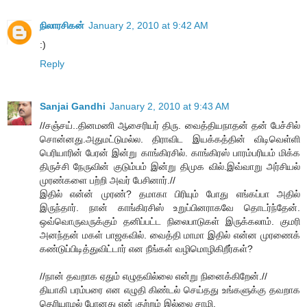
நிலாரசிகன்
January 2, 2010 at 9:42 AM
:)
Reply
Sanjai Gandhi
January 2, 2010 at 9:43 AM
//சஞ்சய்..தினமணி ஆசைரியர் திரு. வைத்தியநாதன் தன் பேச்சில்
சொன்னது.அதுமட்டுமல்ல. திராவிட இயக்கத்தின் விடிவெள்ளி
பெரியாரின் பேரன் இன்று காங்கிரசில். காங்கிரஸ் பாரம்பரியம் மிக்க
திருச்சி நேருவின் குடும்பம் இன்று திமுக வில்.இவ்வாறு அர்சியல்
முரண்களை பற்றி அவர் பேசினார்.//
இதில் என்ன் முரண்? தமாகா பிரியும் போது எங்கப்பா அதில்
இருந்தார். நான் காங்கிரசிஸ் உறுப்பினராகவே தொடர்ந்தேன்.
ஒவ்வொருவருக்கும் தனிப்பட்ட நிலைபாடுகள் இருக்கலாம். குமரி
அனந்தன் மகள் பாஜகவில். வைத்தி மாமா இதில் என்ன முரணைக்
கண்டுப்பிடித்துவிட்டார் என நீங்கள் வழிமொழிகிறீர்கள்?
//நான் தவறாக ஏதும் எழுதவில்லை என்று நினைக்கிறேன்.//
தியாகி பரம்பரை என எழுதி கிண்டல் செய்தது உங்களுக்கு தவறாக
தெரியாமல் போனது என் குற்றம் இல்லை சாமி.