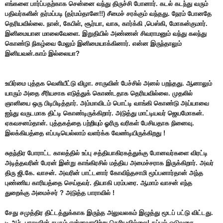
எங்களை பார்ப்பதற்காக சென்னை வந்து திருச்சி போனார். கடல் கடந்து வரும்
பதிவர்களின் தர்மப்படி (தர்மம்தானே!!) சீமைச் சரக்கும் வந்தது. நேரம் போனதே
தெரியவில்லை. நான், கேபிள், சூர்யா, வாசு, கார்க்கி ,பெஸ்கி, மோகன்குமார்.
இனிமையான மாலைவேளை. இறுதியில் அண்ணன் சிவராமனும் வந்து கலந்து
கொண்டு நிகழ்வை மேலும் இனிமையாக்கினார். என்ன இருந்தாலும்
இனியவன்.காம் இல்லையா?
உயிர்மை புத்தக வெளியீட்டு விழா. சாருவின் பேச்சில் அனல் பறந்தது. ஆனாலும்
யாரும் அதை சீரியசாக எடுத்துக் கொண்டதாக தெரியவில்லை. முதலில்
ஞானியை ஒரு பிடிபிடித்தார். அம்மாவிடம் பொட்டி வாங்கி கொண்டு அய்யாவை
ஐந்து வருடமாக திட்டி கொண்டிருக்கிறார். அடுத்து மாட்டியவர் ஜெயமோகன்.
ஏகவசனம்தான். புத்தகத்தை பற்றியும் ஓரிரு வரிகள் பேசியதாக நினைவு.
இலக்கியத்தை எப்படியெல்லாம் வளர்க்க வேண்டியிருக்கிறது !
சுதந்திர போராட்ட காலத்தில் உப்பு சத்தியாகிரகத்துக்கு போனவர்களை விரட்டி
அடித்தவரின் பேரன் இன்று காங்கிரசில் மத்திய அமைச்சராக இருக்கிறார். அவர்
திரு ஜி.கே. வாசன். அவரின் பாட்டனார் கோவிந்தசாமி மூப்பனார்தான் அந்த
புண்ணிய காரியத்தை செய்தவர். தியாகி பரம்பரை. ஆமாம் வாசன் எந்த
துறைக்கு அமைச்சர் ? அடுத்த பாராவில் !
சேது சமுத்திர திட்டத்துக்காக இருந்த அலுவலகம் இழுத்து மூடப் பட்டு விட்டது.
டி.ஆர். பாலுவின் சபதம் என்னவாயிற்று தெரியவில்லை! கப்பல் ஓடுவதை