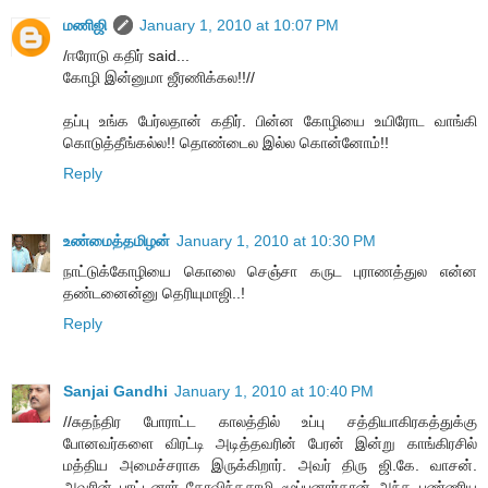
மணிஜி
January 1, 2010 at 10:07 PM
/ஈரோடு கதிர் said...
கோழி இன்னுமா ஜீரணிக்கல!!//
தப்பு உங்க பேர்லதான் கதிர். பின்ன கோழியை உயிரோட வாங்கி
கொடுத்தீங்கல்ல!! தொண்டைல இல்ல கொன்னோம்!!
Reply
உண்மைத்தமிழன்
January 1, 2010 at 10:30 PM
நாட்டுக்கோழியை கொலை செஞ்சா கருட புராணத்துல என்ன
தண்டனைன்னு தெரியுமாஜி..!
Reply
Sanjai Gandhi
January 1, 2010 at 10:40 PM
//சுதந்திர போராட்ட காலத்தில் உப்பு சத்தியாகிரகத்துக்கு
போனவர்களை விரட்டி அடித்தவரின் பேரன் இன்று காங்கிரசில்
மத்திய அமைச்சராக இருக்கிறார். அவர் திரு ஜி.கே. வாசன்.
அவரின் பாட்டனார் கோவிந்தசாமி மூப்பனார்தான் அந்த புண்ணிய