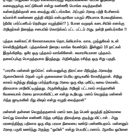
கலைஞருக்கு காட்டுவேன் என்று கண்ணீர் பொங்க வடித்தவரின்
கன்னத்தில்தான் கை வைத்து விட்டார்களே. அப்புறம் அதை பற்றி பேசினால்
உம்மாச்சி கண்ணை குத்தி விடும் என்பதாலோ யாரும் சீரியசாக பேசுவதில்லை.
(தீவிர பார்ப்பனீயம் தெரியுதா எழுத்தில்!? ). போன வருஷக் கடைசியில் எனக்கு
அறிஞர்கள் நிறைந்த சபையில் கொடுக்கப் பட்ட பட்டம் அது. நன்றி நண்பர்களே !!
புத்தக கண்காட்சி கோலாகலமாக தொடங்கியாச்சு. வாசு, முத்துவேல் உடன்
சென்றிருந்தேன். புத்தகங்கள் நிறைய வாங்க வேண்டும். இன்னும் 10 நாட்கள்
இருக்கிறதே. ஒரே ஒரு புத்தகம் வாங்கினேன். சுவாரசியமான புத்தகம்.
தலைப்புக்கு பொருத்தமாக இருந்தது. அதிலிருந்த ரசித்த ஒரு சிறு பகுதி.
“பாரசீக மன்னன் ஜாம்செட் என்பவனுக்கு திராட்சை மீதிருந்த அளவற்ற
ஆசையினால் அதன் பழக் குலைகளை பெரிய ஜாடிகளீல் சேகரித்தான். சிறிது
காலம் கழித்து திறந்து பார்த்தபோது அவை ஒரு வித புளிப்பு சுவை கொண்ட
திரவமாக மாறிவிட்டிருந்தது. அருகிலிருந்த அறிஞர் பட்டாளம் சாத்தானின்
வேலையால் அவை நாசமாகிவிட்டன என்று கூறியது. மனம் வெறுத்த மன்னன்
அந்த ஜாடிகளின் மீது விஷம் என்று எழுதி வைத்தான்”
மன்னன் தன்னை வெறுத்ததனால் மனம் உடைந்த பெண் ஒருத்தி தற்கொலை
செய்து கொள்ள எண்ணி அந்த புளித்த திரவத்தை குடித்து விட்டாள் . அது
மரணத்திற்கு பதிலாக ஒரு வித பரவச நிலையை உண்டு பண்ணியதாம். மன்னனும்
அதை பருகி உணர்ந்து அதற்கு “ஒயின்” என்று பெயரிட்டானாம். ஆகவே ஒயினை