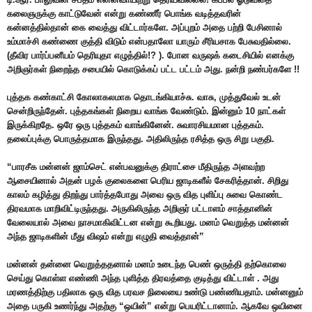
கலைஞருக்கு காட்டுவேன் என்று கண்ணீர் பொங்க வடித்தவரின்
கன்னத்தில்தான் கை வைத்து விட்டார்களே. அப்புறம் அதை பற்றி பேசினால்
உம்மாச்சி கண்ணை குத்தி விடும் என்பதாலோ யாரும் சீரியசாக பேசுவதில்லை.
(தீவிர பார்ப்பனீயம் தெரியுதா எழுத்தில்!? ). போன வருஷக் கடைசியில் எனக்கு
அறிஞர்கள் நிறைந்த சபையில் கொடுக்கப் பட்ட பட்டம் அது. நன்றி நண்பர்களே !!
புத்தக கண்காட்சி கோலாகலமாக தொடங்கியாச்சு. வாசு, முத்துவேல் உடன்
சென்றிருந்தேன். புத்தகங்கள் நிறைய வாங்க வேண்டும். இன்னும் 10 நாட்கள்
இருக்கிறதே. ஒரே ஒரு புத்தகம் வாங்கினேன். சுவாரசியமான புத்தகம்.
தலைப்புக்கு பொருத்தமாக இருந்தது. அதிலிருந்த ரசித்த ஒரு சிறு பகுதி.
“பாரசீக மன்னன் ஜாம்செட் என்பவனுக்கு திராட்சை மீதிருந்த அளவற்ற
ஆசையினால் அதன் பழக் குலைகளை பெரிய ஜாடிகளீல் சேகரித்தான். சிறிது
காலம் கழித்து திறந்து பார்த்தபோது அவை ஒரு வித புளிப்பு சுவை கொண்ட
திரவமாக மாறிவிட்டிருந்தது. அருகிலிருந்த அறிஞர் பட்டாளம் சாத்தானின்
வேலையால் அவை நாசமாகிவிட்டன என்று கூறியது. மனம் வெறுத்த மன்னன்
அந்த ஜாடிகளின் மீது விஷம் என்று எழுதி வைத்தான்”
மன்னன் தன்னை வெறுத்ததனால் மனம் உடைந்த பெண் ஒருத்தி தற்கொலை
செய்து கொள்ள எண்ணி அந்த புளித்த திரவத்தை குடித்து விட்டாள் . அது
மரணத்திற்கு பதிலாக ஒரு வித பரவச நிலையை உண்டு பண்ணியதாம். மன்னனும்
அதை பருகி உணர்ந்து அதற்கு “ஒயின்” என்று பெயரிட்டானாம். ஆகவே ஒயினை