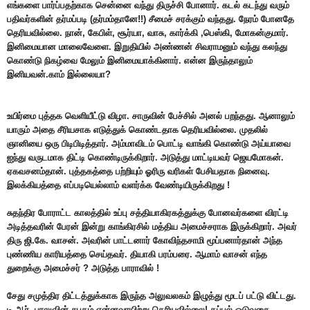
எங்களை பார்ப்பதற்காக சென்னை வந்து திருச்சி போனார். கடல் கடந்து வரும்
பதிவர்களின் தர்மப்படி (தர்மம்தானே!!) சீமைச் சரக்கும் வந்தது. நேரம் போனதே
தெரியவில்லை. நான், கேபிள், சூர்யா, வாசு, கார்க்கி ,பெஸ்கி, மோகன்குமார்.
இனிமையான மாலைவேளை. இறுதியில் அண்ணன் சிவராமனும் வந்து கலந்து
கொண்டு நிகழ்வை மேலும் இனிமையாக்கினார். என்ன இருந்தாலும்
இனியவன்.காம் இல்லையா?
உயிர்மை புத்தக வெளியீட்டு விழா. சாருவின் பேச்சில் அனல் பறந்தது. ஆனாலும்
யாரும் அதை சீரியசாக எடுத்துக் கொண்டதாக தெரியவில்லை. முதலில்
ஞானியை ஒரு பிடிபிடித்தார். அம்மாவிடம் பொட்டி வாங்கி கொண்டு அய்யாவை
ஐந்து வருடமாக திட்டி கொண்டிருக்கிறார். அடுத்து மாட்டியவர் ஜெயமோகன்.
ஏகவசனம்தான். புத்தகத்தை பற்றியும் ஓரிரு வரிகள் பேசியதாக நினைவு.
இலக்கியத்தை எப்படியெல்லாம் வளர்க்க வேண்டியிருக்கிறது !
சுதந்திர போராட்ட காலத்தில் உப்பு சத்தியாகிரகத்துக்கு போனவர்களை விரட்டி
அடித்தவரின் பேரன் இன்று காங்கிரசில் மத்திய அமைச்சராக இருக்கிறார். அவர்
திரு ஜி.கே. வாசன். அவரின் பாட்டனார் கோவிந்தசாமி மூப்பனார்தான் அந்த
புண்ணிய காரியத்தை செய்தவர். தியாகி பரம்பரை. ஆமாம் வாசன் எந்த
துறைக்கு அமைச்சர் ? அடுத்த பாராவில் !
சேது சமுத்திர திட்டத்துக்காக இருந்த அலுவலகம் இழுத்து மூடப் பட்டு விட்டது.
டி.ஆர். பாலுவின் சபதம் என்னவாயிற்று தெரியவில்லை! கப்பல் ஓடுவதை