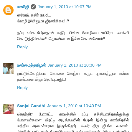
மணிஜி
January 1, 2010 at 10:07 PM
/ஈரோடு கதிர் said...
கோழி இன்னுமா ஜீரணிக்கல!!//
தப்பு உங்க பேர்லதான் கதிர். பின்ன கோழியை உயிரோட வாங்கி
கொடுத்தீங்கல்ல!! தொண்டைல இல்ல கொன்னோம்!!
Reply
உண்மைத்தமிழன்
January 1, 2010 at 10:30 PM
நாட்டுக்கோழியை கொலை செஞ்சா கருட புராணத்துல என்ன
தண்டனைன்னு தெரியுமாஜி..!
Reply
Sanjai Gandhi
January 1, 2010 at 10:40 PM
//சுதந்திர போராட்ட காலத்தில் உப்பு சத்தியாகிரகத்துக்கு
போனவர்களை விரட்டி அடித்தவரின் பேரன் இன்று காங்கிரசில்
மத்திய அமைச்சராக இருக்கிறார். அவர் திரு ஜி.கே. வாசன்.
அவரின் பாட்டனார் கோவிந்தசாமி மூப்பனார்தான் அந்த புண்ணிய