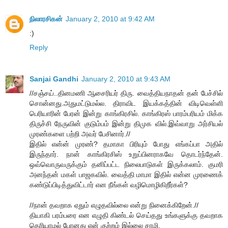
நிலாரசிகன்
January 2, 2010 at 9:42 AM
:)
Reply
Sanjai Gandhi
January 2, 2010 at 9:43 AM
//சஞ்சய்..தினமணி ஆசைரியர் திரு. வைத்தியநாதன் தன் பேச்சில்
சொன்னது.அதுமட்டுமல்ல. திராவிட இயக்கத்தின் விடிவெள்ளி
பெரியாரின் பேரன் இன்று காங்கிரசில். காங்கிரஸ் பாரம்பரியம் மிக்க
திருச்சி நேருவின் குடும்பம் இன்று திமுக வில்.இவ்வாறு அர்சியல்
முரண்களை பற்றி அவர் பேசினார்.//
இதில் என்ன் முரண்? தமாகா பிரியும் போது எங்கப்பா அதில்
இருந்தார். நான் காங்கிரசிஸ் உறுப்பினராகவே தொடர்ந்தேன்.
ஒவ்வொருவருக்கும் தனிப்பட்ட நிலைபாடுகள் இருக்கலாம். குமரி
அனந்தன் மகள் பாஜகவில். வைத்தி மாமா இதில் என்ன முரணைக்
கண்டுப்பிடித்துவிட்டார் என நீங்கள் வழிமொழிகிறீர்கள்?
//நான் தவறாக ஏதும் எழுதவில்லை என்று நினைக்கிறேன்.//
தியாகி பரம்பரை என எழுதி கிண்டல் செய்தது உங்களுக்கு தவறாக
தெரியாமல் போனது என் குற்றம் இல்லை சாமி.