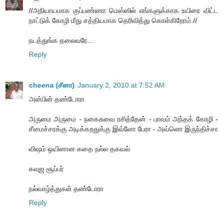
//அநியாயமாக குப்பண்ணா மெஸ்ஸில் எங்களுக்காக உயிரை விட்ட
நாட்டுக் கோழி மீது சத்தியமாக தெரிவித்து கொள்கிறோம்.//
நடத்துங்க தலைவரே...
Reply
cheena (சீனா)
January 2, 2010 at 7:52 AM
அன்பின் தண்டோரா
அருமை அருமை - நகைசுவை ரசித்தேன் - பாவம் அந்தக் கோழி -
சீமைச்சரக்கு அடிக்கறதுக்கு இவ்ளோ பேரா - அவ்ளொ இருந்திச்சா
விஷம் ஒயினான கதை நல்ல தகவல்
கவுஜ சூப்பர்
நல்வாழ்த்துகள் தண்டோரா
Reply