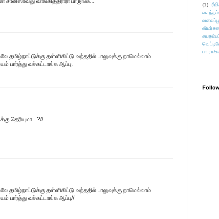
ா சான்ஸாவது வாங்கித்தராரா பாருங்க...
ரீம
(1)
வசந்தம்
வலைப்பூ
விமர்சன
சுயதம்ப
வெட்டிவ
பா.ரா/உ
ேலே தமிழ்நாட்டுக்கு தள்ளிகிட்டு வந்ததில் பாலுவுக்கு நாமெல்லாம்
் பார்த்து வச்சுட்டாங்க ஆப்பு.
Follo
ு தெரியுமா...?//
ேலே தமிழ்நாட்டுக்கு தள்ளிகிட்டு வந்ததில் பாலுவுக்கு நாமெல்லாம்
் பார்த்து வச்சுட்டாங்க ஆப்பு//