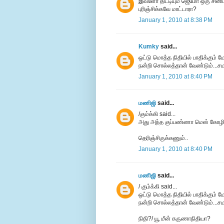
இவ்ளோ திட்டியும் ஜெமோ ஒரு சினிம
புரிஞ்சிக்கவே மாட்டாரா?
January 1, 2010 at 8:38 PM
Kumky
said...
ஒட்டு மொத்த நிதியில் பாதிக்கும் ம
நன்றி சொல்லத்தான் வேண்டும்...சமயம
January 1, 2010 at 8:40 PM
மணிஜி
said...
/கும்க்கி said...
அது அந்த குப்பண்ணா மெஸ் கோழிக்க
தெரிஞ்சிருக்கணும்..
January 1, 2010 at 8:40 PM
மணிஜி
said...
/ கும்க்கி said...
ஒட்டு மொத்த நிதியில் பாதிக்கும் ம
நன்றி சொல்லத்தான் வேண்டும்...சமயம
நிதி?/ யூ மீன் கருணாநிதியா?