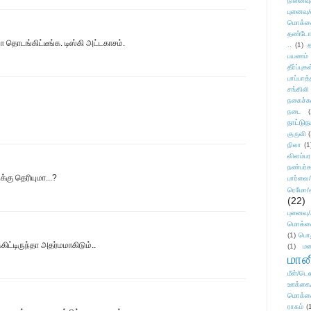
நினைவு
புனைவு
மொக்க
தண்டோரா
ா தொடங்கிட்டீங்க. டிஸ்கி அட்டகாசம்.
..
(1)
த
பயணம்
தீர்ப்பு
பாப்பாத்
சங்கிலி
நகைச்ச
நடை
(
நாட்டுந
குருவி
நிலா
(1
விளம்பர
நண்பர்க
கு தெரியுமா...?
பார்வை/
ரெமோ/க
(22)
புனைவ
மொக்க
(1)
பொ
கிட்டிருந்தா அதர்மமாகிடும்..
(1)
மன
மானி
மீள்/டெஸ
ஊக்கை
மொக்க
ராகம்
(