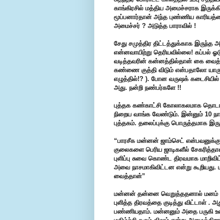
காங்கிரசில் மத்திய அமைச்சராக இருக்கி
மூப்பனார்தான் அந்த புண்ணிய காரியத்த
அமைச்சர் ? அடுத்த பாராவில் !
சேது சமுத்திர திட்டத்துக்காக இருந்த அ
என்னவாயிற்று தெரியவில்லை! கப்பல் 
வடித்தவரின் கன்னத்தில்தான் கை வைத்து
கண்ணை குத்தி விடும் என்பதாலோ யாரும் 
எழுத்தில்!? ). போன வருஷக் கடைசியில்
அது. நன்றி நண்பர்களே !!
புத்தக கண்காட்சி கோலாகலமாக தொடங்கிய
நிறைய வாங்க வேண்டும். இன்னும் 10 நா
புத்தகம். தலைப்புக்கு பொருத்தமாக இருந
“பாரசீக மன்னன் ஜாம்செட் என்பவனுக்க
குலைகளை பெரிய ஜாடிகளீல் சேகரித்தான்
புளிப்பு சுவை கொண்ட திரவமாக மாறிவிட்
அவை நாசமாகிவிட்டன என்று கூறியது. ம
வைத்தான்”
மன்னன் தன்னை வெறுத்ததனால் மனம் 
புளித்த திரவத்தை குடித்து விட்டாள் 
பண்ணியதாம். மன்னனும் அதை பருகி உண