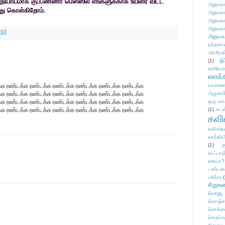
ியாயமாக குப்பண்ணா மெஸ்ஸில் எங்களுக்காக உயிரை விட்ட
அனுபவக
த்து கொள்கிறோம்
.
அனுபவக
அனுபவக
அனுபவக
010
அனுபவ
நந்தலால
அரசியல
(1)
இட
உயிரோ
எளக்க
்க ரண்டக்க ரண்டக்க ரண்டக்க ரண்டக்க ரண்டக்க ரண்டக்க
வாசனை/க
்க ரண்டக்க ரண்டக்க ரண்டக்க ரண்டக்க ரண்டக்க ரண்டக்க
அழுகாச
்க ரண்டக்க ரண்டக்க ரண்டக்க ரண்டக்க ரண்டக்க ரண்டக்க
ஒரு வா
்க ரண்டக்க ரண்டக்க ரண்டக்க ரண்டக்க ரண்டக்க ரண்டக்க
(1)
கடன
கவ
கவிதைய
காந்தி/
(1)
க
கூட்டா
கையா?
டண்டன
பகிர்வு
(
சிறுக
பொது
கொஞ்ச
மொக்க
செருப்ப