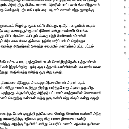
►
றார். அவர் திரு ஜி.கே. வாசன். அவரின் பாட்டனார் கோவிந்தசாமி
►
ை செய்தவர். தியாகி பரம்பரை. ஆமாம் வாசன் எந்த துறைக்கு
►
►
லுவலகம் இழுத்து மூடப் பட்டு விட்டது. டி.ஆர். பாலுவின் சபதம்
►
ஓடுவதை கலைஞருக்கு காட்டுவேன் என்று கண்ணீர் பொங்க
►
 விட்டார்களே. அப்புறம் அதை பற்றி பேசினால் உம்மாச்சி
►
சீரியசாக பேசுவதில்லை. (தீவிர பார்ப்பனீயம் தெரியுதா
 எனக்கு அறிஞர்கள் நிறைந்த சபையில் கொடுக்கப் பட்ட பட்டம்
►
▼
ாச்சு. வாசு, முத்துவேல் உடன் சென்றிருந்தேன். புத்தகங்கள்
ட்கள் இருக்கிறதே. ஒரே ஒரு புத்தகம் வாங்கினேன். சுவாரசியமான
்தது. அதிலிருந்த ரசித்த ஒரு சிறு பகுதி.
ு திராட்சை மீதிருந்த அளவற்ற ஆசையினால் அதன் பழக்
. சிறிது காலம் கழித்து திறந்து பார்த்தபோது அவை ஒரு வித
டிருந்தது. அருகிலிருந்த அறிஞர் பட்டாளம் சாத்தானின் வேலையால்
னம் வெறுத்த மன்னன் அந்த ஜாடிகளின் மீது விஷம் என்று எழுதி
உடைந்த பெண் ஒருத்தி தற்கொலை செய்து கொள்ள எண்ணி அந்த
. அது மரணத்திற்கு பதிலாக ஒரு வித பரவச நிலையை உண்டு
”
ர்ந்து அதற்கு “ஒயின்” என்று பெயரிட்டானாம். ஆகவே ஒயினை