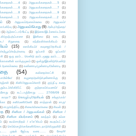
்கதைகள்......4
(1)
அனுபவக்கதைகள்......5
(1)
்கதைகள்......6
(1)
அனுபவக்கதைகள்......7
(1)
்கதைகள்......8
(1)
அனுபவக்கதைகள்......9
(1)
்கதைகள்.....1
(1)
அனுபவக்கதைகள்.....2
(1)
ம்
(2)
அனுபவம்/நகைச்சுவை
(1)
அனுபவம்/
அனுபவம்/பொது
(9)
ா/பகிர்வு
(1)
அன்பு/அத்தை/
்
(1)
ஆற்காட்டார்/பேட்டி
(1)
இடுகை/இடர்கை/படர்கை
்லி/குஷ்பு/நப்பாசை
(1)
இனிமை
(1)
உடை
(1)
டை/ சிறுகதை
(1)
எந்திரன்/எளக்கியம்
(1)
ியம்
(15)
எளக்கியம்/ கவுஜை/அரசியல் /
ற்பூரம்/கற்பு/களவு
(1)
ஒப்பாரி
(1)
ஒப்பாரி/
்சி
(1)
ஒரு தரம்... ரெண்டு தரம்..மூணு தரம்.....
(1)
க்காளனின் வாக்குமூலம்
(1)
ஒன்று/இரண்டு/பெண்டு
் /நகைச்சுவை
(1)
கண்ணாடி/முன்னாடி/பின்னாடி
(1)
ிதை
(54)
கவிதை/காட்சி
(1)
ாமில்லே/
(1)
கழுதை/தவிடு/புண்ணாக்கு
(1)
அஞ்சலி
(1)
கிளி/அனுபவம்/லாரி
(1)
கு(பு)ட்டி கதை
ுறும்படம்/ஸ்கிரிப்ட்
(1)
குற்றாலம்/பயணம்/
(1)
ஞ்சோறு
(1)
கூட்டாஞ்சோறு ...... 27/06/09
(1)
கொழுப்பு/அரசியல்
(2)
 காதா?
(1)
சங்கு/பால்/
க்கா
(1)
சனி/மணி/பிணி
(1)
சாத்தான்
(1)
சாரு/
1)
சாரு/சந்திப்பு
(1)
சிலை/விலை/கலை
(1)
சிவன்
(1)
தை
(5)
சினிமா / அனுபவங்கள்
(2)
சினிமா /
(2)
சினிமா விமர்சனம்
(4)
சுகந்தம்
(1)
சும்மா
ம்
(1)
சுயசொறிதல் / எ”ள”கியம்
(1)
சுயதம்பட்டம்/
ை
(1)
செம்மொழி/மாங்கனி/கொடநாடு/விருதகிரி
(1)
டி...... முதல் ஜேப்படி வரை.......
(1)
சேஷூ/