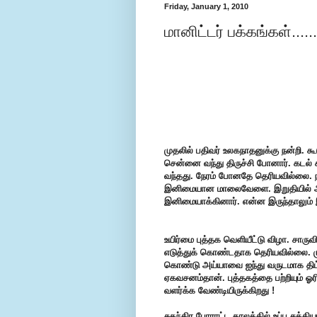
Friday, January 1, 2010
மானிட்டர் பக்கங்கள்....
முதலில் பதிவர் உலகநாதனுக்கு நன்றி. க
சென்னை வந்து திருச்சி போனார். கடல் கட
வந்தது. நேரம் போனதே தெரியவில்லை. நான
இனிமையான மாலைவேளை. இறுதியில் அண
இனிமையாக்கினார். என்ன இருந்தாலும
உயிர்மை புத்தக வெளியீட்டு விழா. சாரு
எடுத்துக் கொண்டதாக தெரியவில்லை. முத
கொண்டு அய்யாவை ஐந்து வருடமாக திட்ட
ஏகவசனம்தான். புத்தகத்தை பற்றியும் ஓ
வளர்க்க வேண்டியிருக்கிறது !
சுதந்திர போராட்ட காலத்தில் உப்பு சத்