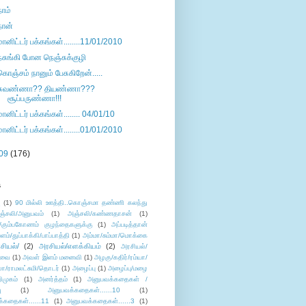
நாம்
நான்
மானிட்டர் பக்கங்கள்........11/01/2010
நசுங்கி போன நெஞ்சுக்குழி
கொஞ்சம் நானும் பேசுகிறேன்.....
சுவண்ணா?? தியண்ணா???
சூப்பருண்ணா!!!
மானிட்டர் பக்கங்கள்........ 04/01/10
மானிட்டர் பக்கங்கள்........01/01/2010
09
(176)
s
ு
(1)
90 மில்லி ஊத்தி..கொஞ்சமா தண்ணி கலந்து
ஞ்சலி/அனுபவம்
(1)
அஞ்சலி/கண்ணதாசன்
(1)
/கும்பகோணம் குழந்தைகளுக்கு
(1)
அப்படித்தான்
ளம்/துப்பாக்கி/பாப்பாத்தி
(1)
அம்மா/சும்மா/மொக்கை
சியல்/
(2)
அரசியல்/எளக்கியம்
(2)
அரசியல்/
ுவை
(1)
அவள் இளம் மனைவி
(1)
அழகு/கதிர்/ரம்யா/
லா/ராமலட்சுமி/தொடர்
(1)
அழைப்பு
(1)
அழைப்பு/மழை
ிமுகம்
(1)
அனர்த்தம்
(1)
அனுபவக்கதைகள் /
ு
(1)
அனுபவக்கதைகள்......10
(1)
்கதைகள்......11
(1)
அனுபவக்கதைகள்......3
(1)