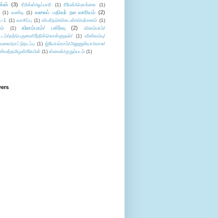
ிக்ஸ்
(3)
ரீமிக்ஸ்/ஒப்பாரி
(1)
ரீமேக்/மொக்கை
(1)
வலைப் பதிவர் நல வாரியம்
(2)
(1)
வண்டி
(1)
--1
(1)
வாசிப்பு
(1)
விபரீதம்/விகடன்/விமர்சனம்
(1)
விளம்பரம்/ பகிர்வு
(2)
ம்
(1)
விளம்பரம்/
ட்டம்/தற்பெருமை/பீற்றிக்கொள்ளுதல்/
(1)
வீண்வம்பு/
ேலை/நாட்டுநடப்பு
(1)
ஜ்யோவ்ராம்/அனுஜன்யா/வாசு/
ண்மத்தமிழன்/கேபிள்
(1)
ஸ்மைல்/குறும்படம்
(1)
wers