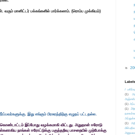
ர்கள்.
வரும் மானிட்டர் பக்கங்களில் பார்க்கலாம். (ரொம்ப முக்கியம்)
►
20
Label
/ பகிர்வ
(1)
அ
அஞ்சலி
(1)
அப்ப
அர
(1)
ர்ப்பவர்களுக்கு. இது எங்கும் பிரசுரத்திற்கு எழுதப் பட்டதல்ல.
நகைச்ச
அப்துல்
(1)
அற
லும் கொண்டாட்டம் இப்போது வழக்கமாகி விட்டது. அதுதான் ஈரோடு
மீள்பதிவ
்டாள்களாகிய நாங்கள் ஈரோட்டுக்கு பகுத்தறிவு பாசறையில் முற்போக்கு
அனுபவக