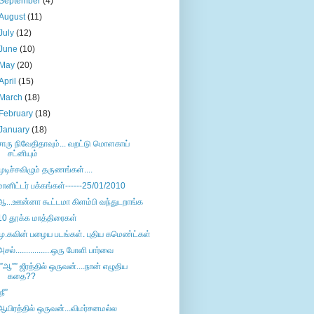
September
(4)
August
(11)
July
(12)
June
(10)
May
(20)
April
(15)
March
(18)
February
(18)
January
(18)
சாரு நிவேதிதாவும்... வறட்டு மொளகாய்
சட்னியும்
முடிச்சவிழும் தருணங்கள்....
மானிட்டர் பக்கங்கள்------25/01/2010
ஆ...ஊன்னா கூட்டமா கிளம்பி வந்துடறாங்க
10 தூக்க மாத்திரைகள்
மு.கவின் பழைய படங்கள். புதிய கமெண்ட்கள்
அசல்.................ஒரு போளி பார்வை
””ஆ”” ஜீரத்தில் ஒருவன்....நான் எழுதிய
கதை??
நீ”
ஆயிரத்தில் ஒருவன்...விமர்சனமல்ல