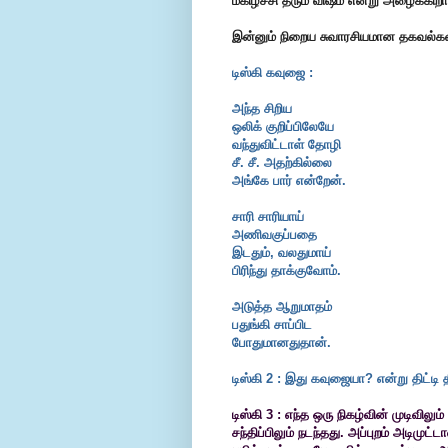
மகிழ்ச்சி தரும் விஷம் என்று அழைக்கிறா
இன்னும் நிறைய சுவாரசியமான தகவல்கள். 
டிஸ்கி கவுஜை :
அந்த சிறிய
ஒலிக் குறிப்பிலேயே
வந்துவிட்டாள் தோழி
சீ. சீ. அதற்கில்லை
அங்கே பார் என்றேன்.
சாரி சாரியாய்
அணிவகுப்பதை
இடதும், வலதுமாய்
பிரிந்து தாக்குவோம்.
அடுத்த ஆறுமாதம்
பதுங்கி சாப்பிட
போதுமானதுதான்.
டிஸ்கி 2 : இது கவுஜையா? என்று திட்டி தீ
டிஸ்கி 3 : எந்த ஒரு நிகழ்வின் முடிவி
சந்திப்பிலும் நடந்தது. அப்புறம் அடிமுட