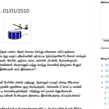
விளம்ப
....01/01/2010
தொலைக
ூடுதல் பணம், நேரம் செலவு செய்து எங்களை பார்ப்பதற்காக
ந்து வரும் பதிவர்களின் தர்மப்படி (தர்மம்தானே!!) சீமைச் சரக்கும்
Blog A
், கேபிள், சூர்யா, வாசு, கார்க்கி ,பெஸ்கி, மோகன்குமார்.
்ணன் சிவராமனும் வந்து கலந்து கொண்டு நிகழ்வை மேலும்
►
20
் இனியவன்.காம் இல்லையா?
►
20
►
20
►
20
வின் பேச்சில் அனல் பறந்தது. ஆனாலும் யாரும் அதை சீரியசாக
லில் ஞானியை ஒரு பிடிபிடித்தார். அம்மாவிடம் பொட்டி வாங்கி
▼
20
ி கொண்டிருக்கிறார். அடுத்து மாட்டியவர் ஜெயமோகன்.
►
ரிரு வரிகள் பேசியதாக நினைவு. இலக்கியத்தை எப்படியெல்லாம்
►
►
தியாகிரகத்துக்கு போனவர்களை விரட்டி அடித்தவரின் பேரன் இன்று