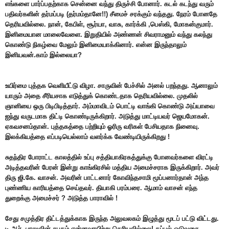
எங்களை பார்ப்பதற்காக சென்னை வந்து திருச்சி போனார். கடல் கடந்து வரும்
பதிவர்களின் தர்மப்படி (தர்மம்தானே!!) சீமைச் சரக்கும் வந்தது. நேரம் போனதே
தெரியவில்லை. நான், கேபிள், சூர்யா, வாசு, கார்க்கி ,பெஸ்கி, மோகன்குமார்.
இனிமையான மாலைவேளை. இறுதியில் அண்ணன் சிவராமனும் வந்து கலந்து
கொண்டு நிகழ்வை மேலும் இனிமையாக்கினார். என்ன இருந்தாலும்
இனியவன்.காம் இல்லையா?
உயிர்மை புத்தக வெளியீட்டு விழா. சாருவின் பேச்சில் அனல் பறந்தது. ஆனாலும்
யாரும் அதை சீரியசாக எடுத்துக் கொண்டதாக தெரியவில்லை. முதலில்
ஞானியை ஒரு பிடிபிடித்தார். அம்மாவிடம் பொட்டி வாங்கி கொண்டு அய்யாவை
ஐந்து வருடமாக திட்டி கொண்டிருக்கிறார். அடுத்து மாட்டியவர் ஜெயமோகன்.
ஏகவசனம்தான். புத்தகத்தை பற்றியும் ஓரிரு வரிகள் பேசியதாக நினைவு.
இலக்கியத்தை எப்படியெல்லாம் வளர்க்க வேண்டியிருக்கிறது !
சுதந்திர போராட்ட காலத்தில் உப்பு சத்தியாகிரகத்துக்கு போனவர்களை விரட்டி
அடித்தவரின் பேரன் இன்று காங்கிரசில் மத்திய அமைச்சராக இருக்கிறார். அவர்
திரு ஜி.கே. வாசன். அவரின் பாட்டனார் கோவிந்தசாமி மூப்பனார்தான் அந்த
புண்ணிய காரியத்தை செய்தவர். தியாகி பரம்பரை. ஆமாம் வாசன் எந்த
துறைக்கு அமைச்சர் ? அடுத்த பாராவில் !
சேது சமுத்திர திட்டத்துக்காக இருந்த அலுவலகம் இழுத்து மூடப் பட்டு விட்டது.
டி.ஆர். பாலுவின் சபதம் என்னவாயிற்று தெரியவில்லை! கப்பல் ஓடுவதை