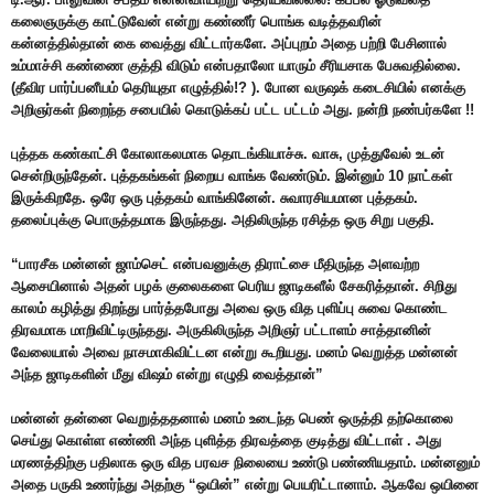
கலைஞருக்கு காட்டுவேன் என்று கண்ணீர் பொங்க வடித்தவரின்
கன்னத்தில்தான் கை வைத்து விட்டார்களே. அப்புறம் அதை பற்றி பேசினால்
உம்மாச்சி கண்ணை குத்தி விடும் என்பதாலோ யாரும் சீரியசாக பேசுவதில்லை.
(தீவிர பார்ப்பனீயம் தெரியுதா எழுத்தில்!? ). போன வருஷக் கடைசியில் எனக்கு
அறிஞர்கள் நிறைந்த சபையில் கொடுக்கப் பட்ட பட்டம் அது. நன்றி நண்பர்களே !!
புத்தக கண்காட்சி கோலாகலமாக தொடங்கியாச்சு. வாசு, முத்துவேல் உடன்
சென்றிருந்தேன். புத்தகங்கள் நிறைய வாங்க வேண்டும். இன்னும் 10 நாட்கள்
இருக்கிறதே. ஒரே ஒரு புத்தகம் வாங்கினேன். சுவாரசியமான புத்தகம்.
தலைப்புக்கு பொருத்தமாக இருந்தது. அதிலிருந்த ரசித்த ஒரு சிறு பகுதி.
“பாரசீக மன்னன் ஜாம்செட் என்பவனுக்கு திராட்சை மீதிருந்த அளவற்ற
ஆசையினால் அதன் பழக் குலைகளை பெரிய ஜாடிகளீல் சேகரித்தான். சிறிது
காலம் கழித்து திறந்து பார்த்தபோது அவை ஒரு வித புளிப்பு சுவை கொண்ட
திரவமாக மாறிவிட்டிருந்தது. அருகிலிருந்த அறிஞர் பட்டாளம் சாத்தானின்
வேலையால் அவை நாசமாகிவிட்டன என்று கூறியது. மனம் வெறுத்த மன்னன்
அந்த ஜாடிகளின் மீது விஷம் என்று எழுதி வைத்தான்”
மன்னன் தன்னை வெறுத்ததனால் மனம் உடைந்த பெண் ஒருத்தி தற்கொலை
செய்து கொள்ள எண்ணி அந்த புளித்த திரவத்தை குடித்து விட்டாள் . அது
மரணத்திற்கு பதிலாக ஒரு வித பரவச நிலையை உண்டு பண்ணியதாம். மன்னனும்
அதை பருகி உணர்ந்து அதற்கு “ஒயின்” என்று பெயரிட்டானாம். ஆகவே ஒயினை