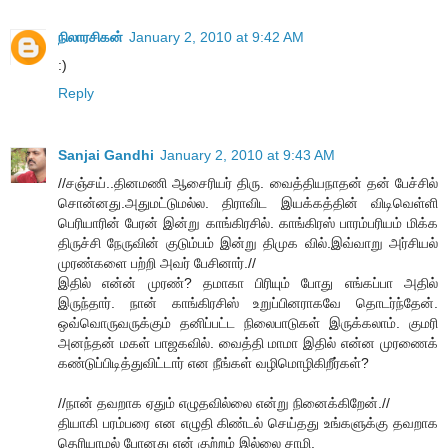
நிலாரசிகன்
January 2, 2010 at 9:42 AM
:)
Reply
Sanjai Gandhi
January 2, 2010 at 9:43 AM
//சஞ்சய்..தினமணி ஆசைரியர் திரு. வைத்தியநாதன் தன் பேச்சில்
சொன்னது.அதுமட்டுமல்ல. திராவிட இயக்கத்தின் விடிவெள்ளி
பெரியாரின் பேரன் இன்று காங்கிரசில். காங்கிரஸ் பாரம்பரியம் மிக்க
திருச்சி நேருவின் குடும்பம் இன்று திமுக வில்.இவ்வாறு அர்சியல்
முரண்களை பற்றி அவர் பேசினார்.//
இதில் என்ன் முரண்? தமாகா பிரியும் போது எங்கப்பா அதில்
இருந்தார். நான் காங்கிரசிஸ் உறுப்பினராகவே தொடர்ந்தேன்.
ஒவ்வொருவருக்கும் தனிப்பட்ட நிலைபாடுகள் இருக்கலாம். குமரி
அனந்தன் மகள் பாஜகவில். வைத்தி மாமா இதில் என்ன முரணைக்
கண்டுப்பிடித்துவிட்டார் என நீங்கள் வழிமொழிகிறீர்கள்?
//நான் தவறாக ஏதும் எழுதவில்லை என்று நினைக்கிறேன்.//
தியாகி பரம்பரை என எழுதி கிண்டல் செய்தது உங்களுக்கு தவறாக
தெரியாமல் போனது என் குற்றம் இல்லை சாமி.