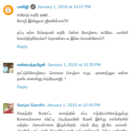
மணிஜி
January 1, 2010 at 10:07 PM
/ஈரோடு கதிர் said...
கோழி இன்னுமா ஜீரணிக்கல!!//
தப்பு உங்க பேர்லதான் கதிர். பின்ன கோழியை உயிரோட வாங்கி
கொடுத்தீங்கல்ல!! தொண்டைல இல்ல கொன்னோம்!!
Reply
உண்மைத்தமிழன்
January 1, 2010 at 10:30 PM
நாட்டுக்கோழியை கொலை செஞ்சா கருட புராணத்துல என்ன
தண்டனைன்னு தெரியுமாஜி..!
Reply
Sanjai Gandhi
January 1, 2010 at 10:40 PM
//சுதந்திர போராட்ட காலத்தில் உப்பு சத்தியாகிரகத்துக்கு
போனவர்களை விரட்டி அடித்தவரின் பேரன் இன்று காங்கிரசில்
மத்திய அமைச்சராக இருக்கிறார். அவர் திரு ஜி.கே. வாசன்.
அவரின் பாட்டனார் கோவிந்தசாமி மூப்பனார்தான் அந்த புண்ணிய