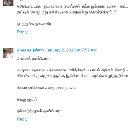
//அநியாயமாக குப்பண்ணா மெஸ்ஸில் எங்களுக்காக உயிரை விட்ட
நாட்டுக் கோழி மீது சத்தியமாக தெரிவித்து கொள்கிறோம்.//
நடத்துங்க தலைவரே...
Reply
cheena (சீனா)
January 2, 2010 at 7:52 AM
அன்பின் தண்டோரா
அருமை அருமை - நகைசுவை ரசித்தேன் - பாவம் அந்தக் கோழி -
சீமைச்சரக்கு அடிக்கறதுக்கு இவ்ளோ பேரா - அவ்ளொ இருந்திச்சா
விஷம் ஒயினான கதை நல்ல தகவல்
கவுஜ சூப்பர்
நல்வாழ்த்துகள் தண்டோரா
Reply