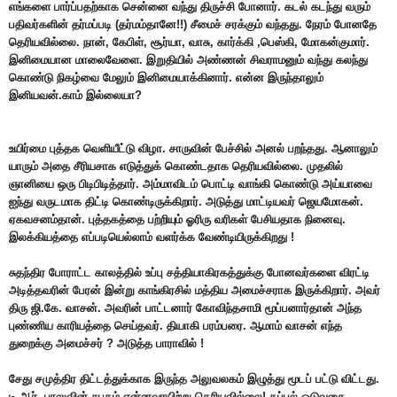
எங்களை பார்ப்பதற்காக சென்னை வந்து திருச்சி போனார். கடல் கடந்து வரும்
பதிவர்களின் தர்மப்படி (தர்மம்தானே!!) சீமைச் சரக்கும் வந்தது. நேரம் போனதே
தெரியவில்லை. நான், கேபிள், சூர்யா, வாசு, கார்க்கி ,பெஸ்கி, மோகன்குமார்.
இனிமையான மாலைவேளை. இறுதியில் அண்ணன் சிவராமனும் வந்து கலந்து
கொண்டு நிகழ்வை மேலும் இனிமையாக்கினார். என்ன இருந்தாலும்
இனியவன்.காம் இல்லையா?
உயிர்மை புத்தக வெளியீட்டு விழா. சாருவின் பேச்சில் அனல் பறந்தது. ஆனாலும்
யாரும் அதை சீரியசாக எடுத்துக் கொண்டதாக தெரியவில்லை. முதலில்
ஞானியை ஒரு பிடிபிடித்தார். அம்மாவிடம் பொட்டி வாங்கி கொண்டு அய்யாவை
ஐந்து வருடமாக திட்டி கொண்டிருக்கிறார். அடுத்து மாட்டியவர் ஜெயமோகன்.
ஏகவசனம்தான். புத்தகத்தை பற்றியும் ஓரிரு வரிகள் பேசியதாக நினைவு.
இலக்கியத்தை எப்படியெல்லாம் வளர்க்க வேண்டியிருக்கிறது !
சுதந்திர போராட்ட காலத்தில் உப்பு சத்தியாகிரகத்துக்கு போனவர்களை விரட்டி
அடித்தவரின் பேரன் இன்று காங்கிரசில் மத்திய அமைச்சராக இருக்கிறார். அவர்
திரு ஜி.கே. வாசன். அவரின் பாட்டனார் கோவிந்தசாமி மூப்பனார்தான் அந்த
புண்ணிய காரியத்தை செய்தவர். தியாகி பரம்பரை. ஆமாம் வாசன் எந்த
துறைக்கு அமைச்சர் ? அடுத்த பாராவில் !
சேது சமுத்திர திட்டத்துக்காக இருந்த அலுவலகம் இழுத்து மூடப் பட்டு விட்டது.
டி.ஆர். பாலுவின் சபதம் என்னவாயிற்று தெரியவில்லை! கப்பல் ஓடுவதை