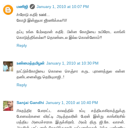
மணிஜி
January 1, 2010 at 10:07 PM
/ஈரோடு கதிர் said...
கோழி இன்னுமா ஜீரணிக்கல!!//
தப்பு உங்க பேர்லதான் கதிர். பின்ன கோழியை உயிரோட வாங்கி
கொடுத்தீங்கல்ல!! தொண்டைல இல்ல கொன்னோம்!!
Reply
உண்மைத்தமிழன்
January 1, 2010 at 10:30 PM
நாட்டுக்கோழியை கொலை செஞ்சா கருட புராணத்துல என்ன
தண்டனைன்னு தெரியுமாஜி..!
Reply
Sanjai Gandhi
January 1, 2010 at 10:40 PM
//சுதந்திர போராட்ட காலத்தில் உப்பு சத்தியாகிரகத்துக்கு
போனவர்களை விரட்டி அடித்தவரின் பேரன் இன்று காங்கிரசில்
மத்திய அமைச்சராக இருக்கிறார். அவர் திரு ஜி.கே. வாசன்.
அவரின் பாட்டனார் கோவிந்தசாமி மூப்பனார்தான் அந்த புண்ணிய