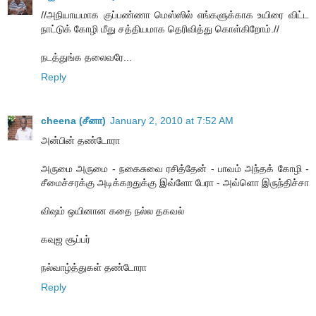
//அநியாயமாக குப்பண்ணா மெஸ்ஸில் எங்களுக்காக உயிரை விட்ட
நாட்டுக் கோழி மீது சத்தியமாக தெரிவித்து கொள்கிறோம்.//
நடத்துங்க தலைவரே...
Reply
cheena (சீனா)
January 2, 2010 at 7:52 AM
அன்பின் தண்டோரா
அருமை அருமை - நகைசுவை ரசித்தேன் - பாவம் அந்தக் கோழி -
சீமைச்சரக்கு அடிக்கறதுக்கு இவ்ளோ பேரா - அவ்ளொ இருந்திச்சா
விஷம் ஒயினான கதை நல்ல தகவல்
கவுஜ சூப்பர்
நல்வாழ்த்துகள் தண்டோரா
Reply