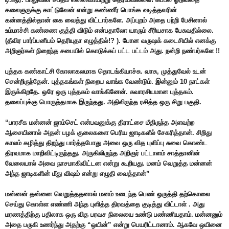
கலைஞருக்கு காட்டுவேன் என்று கண்ணீர் பொங்க வடித்தவரின்
கன்னத்தில்தான் கை வைத்து விட்டார்களே. அப்புறம் அதை பற்றி பேசினால்
உம்மாச்சி கண்ணை குத்தி விடும் என்பதாலோ யாரும் சீரியசாக பேசுவதில்லை.
(தீவிர பார்ப்பனீயம் தெரியுதா எழுத்தில்!? ). போன வருஷக் கடைசியில் எனக்கு
அறிஞர்கள் நிறைந்த சபையில் கொடுக்கப் பட்ட பட்டம் அது. நன்றி நண்பர்களே !!
புத்தக கண்காட்சி கோலாகலமாக தொடங்கியாச்சு. வாசு, முத்துவேல் உடன்
சென்றிருந்தேன். புத்தகங்கள் நிறைய வாங்க வேண்டும். இன்னும் 10 நாட்கள்
இருக்கிறதே. ஒரே ஒரு புத்தகம் வாங்கினேன். சுவாரசியமான புத்தகம்.
தலைப்புக்கு பொருத்தமாக இருந்தது. அதிலிருந்த ரசித்த ஒரு சிறு பகுதி.
“பாரசீக மன்னன் ஜாம்செட் என்பவனுக்கு திராட்சை மீதிருந்த அளவற்ற
ஆசையினால் அதன் பழக் குலைகளை பெரிய ஜாடிகளீல் சேகரித்தான். சிறிது
காலம் கழித்து திறந்து பார்த்தபோது அவை ஒரு வித புளிப்பு சுவை கொண்ட
திரவமாக மாறிவிட்டிருந்தது. அருகிலிருந்த அறிஞர் பட்டாளம் சாத்தானின்
வேலையால் அவை நாசமாகிவிட்டன என்று கூறியது. மனம் வெறுத்த மன்னன்
அந்த ஜாடிகளின் மீது விஷம் என்று எழுதி வைத்தான்”
மன்னன் தன்னை வெறுத்ததனால் மனம் உடைந்த பெண் ஒருத்தி தற்கொலை
செய்து கொள்ள எண்ணி அந்த புளித்த திரவத்தை குடித்து விட்டாள் . அது
மரணத்திற்கு பதிலாக ஒரு வித பரவச நிலையை உண்டு பண்ணியதாம். மன்னனும்
அதை பருகி உணர்ந்து அதற்கு “ஒயின்” என்று பெயரிட்டானாம். ஆகவே ஒயினை