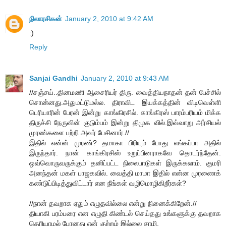
நிலாரசிகன்
January 2, 2010 at 9:42 AM
:)
Reply
Sanjai Gandhi
January 2, 2010 at 9:43 AM
//சஞ்சய்..தினமணி ஆசைரியர் திரு. வைத்தியநாதன் தன் பேச்சில்
சொன்னது.அதுமட்டுமல்ல. திராவிட இயக்கத்தின் விடிவெள்ளி
பெரியாரின் பேரன் இன்று காங்கிரசில். காங்கிரஸ் பாரம்பரியம் மிக்க
திருச்சி நேருவின் குடும்பம் இன்று திமுக வில்.இவ்வாறு அர்சியல்
முரண்களை பற்றி அவர் பேசினார்.//
இதில் என்ன் முரண்? தமாகா பிரியும் போது எங்கப்பா அதில்
இருந்தார். நான் காங்கிரசிஸ் உறுப்பினராகவே தொடர்ந்தேன்.
ஒவ்வொருவருக்கும் தனிப்பட்ட நிலைபாடுகள் இருக்கலாம். குமரி
அனந்தன் மகள் பாஜகவில். வைத்தி மாமா இதில் என்ன முரணைக்
கண்டுப்பிடித்துவிட்டார் என நீங்கள் வழிமொழிகிறீர்கள்?
//நான் தவறாக ஏதும் எழுதவில்லை என்று நினைக்கிறேன்.//
தியாகி பரம்பரை என எழுதி கிண்டல் செய்தது உங்களுக்கு தவறாக
தெரியாமல் போனது என் குற்றம் இல்லை சாமி.