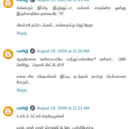
/எல்லாரும் இப்பிடி இருந்துட்டா, கள்ளக் காதல்ன்ற ஒன்னு
இருக்காதில்ல தலைவரே..?//
மிகச்சரி தம்பி டக்ளஸ்...கவிதைக்கு ஜெய்ஹோ
Reply
மணிஜி
August 19, 2009 at 11:20 AM
/ஒருவேளை உண்மையாவே பாத்துட்டீங்கலோ? ஏன்னா... பீலீங்
பிளிரிது.. அதான் கேட்டேன்!//
கலை..சில விஷயங்கள் இப்படி நடந்தால் நமக்கு பிடிக்காமலா
போகும்..
Reply
மணிஜி
August 19, 2009 at 11:21 AM
/டாக்டர் அட்ரஸ் தெரியுமுல்ல//
வால்..நான் தான் சொல்லிட்டேனே..முத்திபோச்சு.