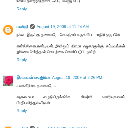
கோபி நன்றி(எந்திரன் டிவிடி வேணுமா?)
Reply
மணிஜி
August 19, 2009 at 11:24 AM
நல்லா இருக்கு தலைவரே.. கொஞ்சம் சுருக்கிட்ட மாதிரி ஒரு பீல்//
கார்த்திகைபாண்டியன்..இன்னும் நீளமா எழுதறதுக்கு சம்பவங்கள்
இல்லை.சேர்த்தால் செயற்கை வெளிப்படும்..நன்றி
Reply
இராகவன் நைஜிரியா
August 19, 2009 at 2:26 PM
கலக்கீறீங்க தலைவரே...
அருமையா எழுதியிருக்கீங்க. சிலரின் உணர்வுகளைப்
பிரதிபளித்துள்ளீர்கள்.
Reply