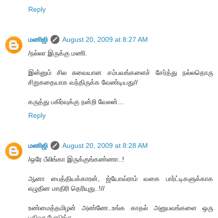
Reply
மணிஜி
August 20, 2009 at 8:27 AM
/நல்லா இருக்கு மணி.
இன்னும் சில சுவையான சம்பவங்களைச் சேர்த்து நல்லதொரு
சிறுகதையாக வந்திருக்க வேண்டியது//
கருத்து பகிர்வுக்கு நன்றி வேலன்...
Reply
மணிஜி
August 20, 2009 at 8:28 AM
/ஒரே பீலிங்கா இருக்குங்கண்ணா..!
ஆனா பைத்தியக்காரன், ஜ்யோவ்ராம் வகை பார்ட்டிகளுக்காக
எழுதின மாதிரி தெரியுது..!//
உண்மைத்தமிழன் அண்ணே..உங்க காதல் அனுபவங்களை ஒரு
பதிவா போடுங்க...