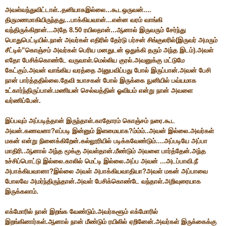
அவள்வந்துவிட்டாள்..தனியாகஇல்லை...கூடஒருவன்....
திருமணமாகியிருந்தது...பாக்கியவான்...என்ன வரம் வாங்கி
வந்திருக்கிறான்...அதே 8.50 ரயிலதான்...ஆனால் இருவரும் சேர்ந்து
பொதுபெட்டியில்.நான் அவர்கள் எதிரில் தேர்டு பர்சன் சிங்குலரில்(இருவர் அமரும்
சீட்டில்”கொஞ்சம் அவர்கள் பெரிய மனதுடன் ஒதுக்கி தரும் அந்த இடம்).அவள்
எதோ பேசிக்கொண்டே வருவாள்.மெல்லிய குரல்.அவனுக்கு மட்டுமே
கேட்கும்.அவன் வாங்கிய வரத்தை அனுபவிப்பது போல் இருப்பான்.அவன் பேசி
நான் பார்த்ததில்லை.தேவி உபாசகன் போல் இருக்கை நுனியில் பவ்யமாக
உட்கார்ந்திருப்பான்.மணியன் செல்வத்தின் ஓவியம் என்று நான் அவளை
வர்ணிப்பேன்.
இப்பவும் அப்படித்தான் இருந்தாள்.காதோரம் கொஞ்சம் நரை.கூட
அவன்.கணவனா?எப்படி இன்னும் இளமையாக?ம்ம்ம்..அவன் இல்லை.அவர்கள்
மகன் என்று நினைக்கிறேன்.கல்லூரியில் படிக்கவேண்டும்....அப்படியே அப்பா
மாதிரி..ஆனால் அந்த மூக்கு அவள்தான்.மீண்டும் அவளை பார்த்தேன்.அந்த
உச்சிப்பொட்டு இல்லை.காலில் மெட்டி இல்லை.அப்ப அவன் ...அடப்பாவி.நீ
அபாக்கியவானா?இல்லை அவள் அபாக்கியவாதியா?அவள் மகன் அப்பாவை
போலவே அமர்ந்திருந்தான்.அவள் பேசிக்கொண்டே வந்தாள்.அறிவுரையாக
இருக்கலாம்.
எக்மோரில் நான் இறங்க வேண்டும்.அவர்களூம் எக்மோரில்
இறங்கினார்கள்.ஆனால் நான் மீண்டும் ரயிலில் ஏறினேன்.அவர்கள் இருக்கைக்கு