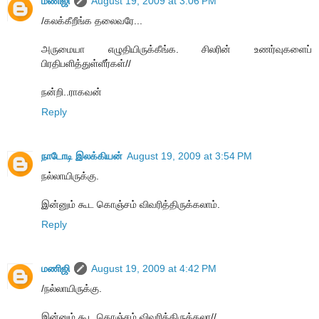
மணிஜி
August 19, 2009 at 3:06 PM
/கலக்கீறீங்க தலைவரே...
அருமையா எழுதியிருக்கீங்க. சிலரின் உணர்வுகளைப்
பிரதிபளித்துள்ளீர்கள்//
நன்றி..ராகவன்
Reply
நாடோடி இலக்கியன்
August 19, 2009 at 3:54 PM
நல்லாயிருக்கு.
இன்னும் கூட கொஞ்சம் விவரித்திருக்கலாம்.
Reply
மணிஜி
August 19, 2009 at 4:42 PM
/நல்லாயிருக்கு.
இன்னும் கூட கொஞ்சம் விவரித்திருக்கலா//