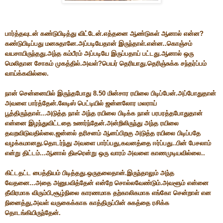
பார்த்தவுடன் கண்டுபிடித்து விட்டேன்.எத்தனை ஆண்டுகள் ஆனால் என்ன?
கண்டுபிடிப்பது மனசுதானே.அப்படியேதான் இருந்தாள்.என்ன..கொஞ்சம்
வயசாயிருந்தது.அந்த கம்பீரம் அப்படியே இருப்பதாய் பட்டது.ஆனால் ஒரு
மெலிதான சோகம் முகத்தில்.அவள்?பெயர் தெரியாது.தெரிஞ்சுக்க சந்தர்ப்பம்
வாய்க்கவில்லை.
நான் சென்னையில் இருந்தபோது 8.50 மின்சார ரயிலை பிடிப்பேன்.அப்போதுதான்
அவளை பார்த்தேன்.லேடிஸ் பெட்டியில் ஜன்னலோர மலராய்
பூத்திருந்தாள்...அடுத்த நாள் அந்த ரயிலை பிடிக்க நான் பரபரத்தபோதுதான்
என்னை இழந்துவிட்டதை உணர்ந்தேன்.அன்றிலிருந்து அந்த ரயிலை
தவறவிடுவதில்லை.ஜன்னல் தரிசனம் ஆனப்பிறகு அடுத்த ரயிலை பிடிப்பதே
வழக்கமானது.தொடர்ந்து அவளை பார்ப்பது,கவனத்தை ஈர்ப்பது..பின் பேசலாம்
என்று திட்டம்...ஆனால் திடீரென்று ஒரு வாரம் அவளை காணமுடியவில்லை..
கிட்டதட்ட பைத்தியம் பிடித்தது.ஒருதலைதான்.இருந்தாலும் அந்த
வேதனை...அதை அனுபவித்தேன் என்றே சொல்லவேண்டும்.அவளூம் என்னை
தீவிரமாக விரும்பி,சூழ்நிலை காரணமாக தற்காலிகமாக எங்கோ சென்றாள் என
நினைத்து,அவள் வருகைக்காக காத்திருப்பின் சுகத்தை ரசிக்க
தொடங்கியிருந்தேன்.