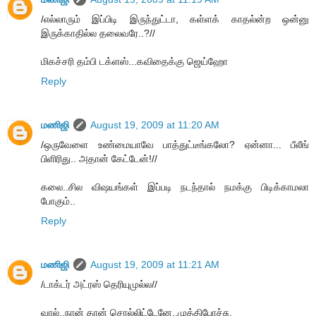
/எல்லாரும் இப்பிடி இருந்துட்டா, கள்ளக் காதல்ன்ற ஒன்னு
இருக்காதில்ல தலைவரே..?//
மிகச்சரி தம்பி டக்ளஸ்...கவிதைக்கு ஜெய்ஹோ
Reply
மணிஜி
August 19, 2009 at 11:20 AM
/ஒருவேளை உண்மையாவே பாத்துட்டீங்கலோ? ஏன்னா... பீலீங்
பிளிரிது.. அதான் கேட்டேன்!//
கலை..சில விஷயங்கள் இப்படி நடந்தால் நமக்கு பிடிக்காமலா
போகும்..
Reply
மணிஜி
August 19, 2009 at 11:21 AM
/டாக்டர் அட்ரஸ் தெரியுமுல்ல//
வால்..நான் தான் சொல்லிட்டேனே..முத்திபோச்சு.