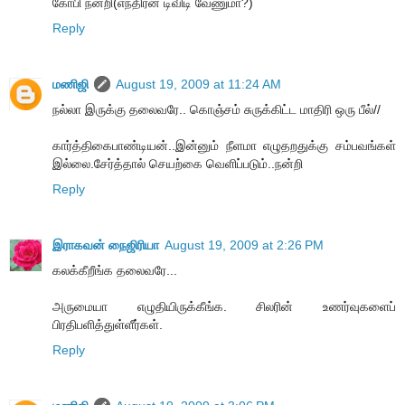
கோபி நன்றி(எந்திரன் டிவிடி வேணுமா?)
Reply
மணிஜி
August 19, 2009 at 11:24 AM
நல்லா இருக்கு தலைவரே.. கொஞ்சம் சுருக்கிட்ட மாதிரி ஒரு பீல்//
கார்த்திகைபாண்டியன்..இன்னும் நீளமா எழுதறதுக்கு சம்பவங்கள்
இல்லை.சேர்த்தால் செயற்கை வெளிப்படும்..நன்றி
Reply
இராகவன் நைஜிரியா
August 19, 2009 at 2:26 PM
கலக்கீறீங்க தலைவரே...
அருமையா எழுதியிருக்கீங்க. சிலரின் உணர்வுகளைப்
பிரதிபளித்துள்ளீர்கள்.
Reply