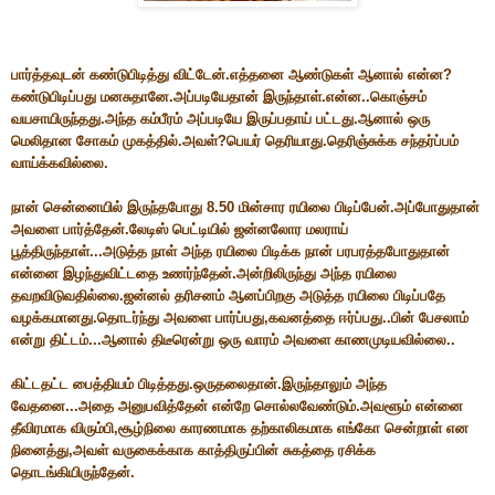
பார்த்தவுடன் கண்டுபிடித்து விட்டேன்.எத்தனை ஆண்டுகள் ஆனால் என்ன?
கண்டுபிடிப்பது மனசுதானே.அப்படியேதான் இருந்தாள்.என்ன..கொஞ்சம்
வயசாயிருந்தது.அந்த கம்பீரம் அப்படியே இருப்பதாய் பட்டது.ஆனால் ஒரு
மெலிதான சோகம் முகத்தில்.அவள்?பெயர் தெரியாது.தெரிஞ்சுக்க சந்தர்ப்பம்
வாய்க்கவில்லை.
நான் சென்னையில் இருந்தபோது 8.50 மின்சார ரயிலை பிடிப்பேன்.அப்போதுதான்
அவளை பார்த்தேன்.லேடிஸ் பெட்டியில் ஜன்னலோர மலராய்
பூத்திருந்தாள்...அடுத்த நாள் அந்த ரயிலை பிடிக்க நான் பரபரத்தபோதுதான்
என்னை இழந்துவிட்டதை உணர்ந்தேன்.அன்றிலிருந்து அந்த ரயிலை
தவறவிடுவதில்லை.ஜன்னல் தரிசனம் ஆனப்பிறகு அடுத்த ரயிலை பிடிப்பதே
வழக்கமானது.தொடர்ந்து அவளை பார்ப்பது,கவனத்தை ஈர்ப்பது..பின் பேசலாம்
என்று திட்டம்...ஆனால் திடீரென்று ஒரு வாரம் அவளை காணமுடியவில்லை..
கிட்டதட்ட பைத்தியம் பிடித்தது.ஒருதலைதான்.இருந்தாலும் அந்த
வேதனை...அதை அனுபவித்தேன் என்றே சொல்லவேண்டும்.அவளூம் என்னை
தீவிரமாக விரும்பி,சூழ்நிலை காரணமாக தற்காலிகமாக எங்கோ சென்றாள் என
நினைத்து,அவள் வருகைக்காக காத்திருப்பின் சுகத்தை ரசிக்க
தொடங்கியிருந்தேன்.