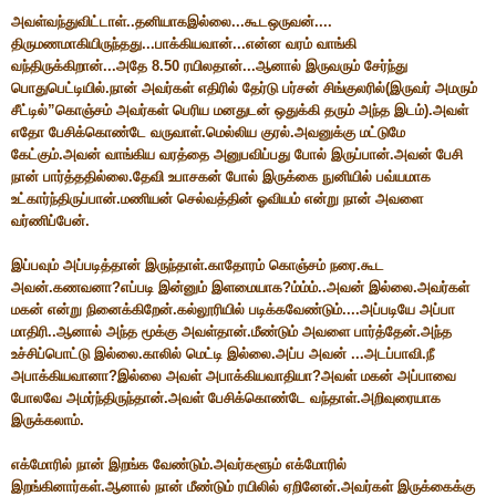
அவள்வந்துவிட்டாள்..தனியாகஇல்லை...கூடஒருவன்....
திருமணமாகியிருந்தது...பாக்கியவான்...என்ன வரம் வாங்கி
வந்திருக்கிறான்...அதே 8.50 ரயிலதான்...ஆனால் இருவரும் சேர்ந்து
பொதுபெட்டியில்.நான் அவர்கள் எதிரில் தேர்டு பர்சன் சிங்குலரில்(இருவர் அமரும்
சீட்டில்”கொஞ்சம் அவர்கள் பெரிய மனதுடன் ஒதுக்கி தரும் அந்த இடம்).அவள்
எதோ பேசிக்கொண்டே வருவாள்.மெல்லிய குரல்.அவனுக்கு மட்டுமே
கேட்கும்.அவன் வாங்கிய வரத்தை அனுபவிப்பது போல் இருப்பான்.அவன் பேசி
நான் பார்த்ததில்லை.தேவி உபாசகன் போல் இருக்கை நுனியில் பவ்யமாக
உட்கார்ந்திருப்பான்.மணியன் செல்வத்தின் ஓவியம் என்று நான் அவளை
வர்ணிப்பேன்.
இப்பவும் அப்படித்தான் இருந்தாள்.காதோரம் கொஞ்சம் நரை.கூட
அவன்.கணவனா?எப்படி இன்னும் இளமையாக?ம்ம்ம்..அவன் இல்லை.அவர்கள்
மகன் என்று நினைக்கிறேன்.கல்லூரியில் படிக்கவேண்டும்....அப்படியே அப்பா
மாதிரி..ஆனால் அந்த மூக்கு அவள்தான்.மீண்டும் அவளை பார்த்தேன்.அந்த
உச்சிப்பொட்டு இல்லை.காலில் மெட்டி இல்லை.அப்ப அவன் ...அடப்பாவி.நீ
அபாக்கியவானா?இல்லை அவள் அபாக்கியவாதியா?அவள் மகன் அப்பாவை
போலவே அமர்ந்திருந்தான்.அவள் பேசிக்கொண்டே வந்தாள்.அறிவுரையாக
இருக்கலாம்.
எக்மோரில் நான் இறங்க வேண்டும்.அவர்களூம் எக்மோரில்
இறங்கினார்கள்.ஆனால் நான் மீண்டும் ரயிலில் ஏறினேன்.அவர்கள் இருக்கைக்கு