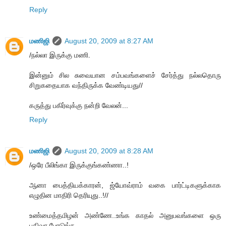
Reply
மணிஜி
August 20, 2009 at 8:27 AM
/நல்லா இருக்கு மணி.
இன்னும் சில சுவையான சம்பவங்களைச் சேர்த்து நல்லதொரு
சிறுகதையாக வந்திருக்க வேண்டியது//
கருத்து பகிர்வுக்கு நன்றி வேலன்...
Reply
மணிஜி
August 20, 2009 at 8:28 AM
/ஒரே பீலிங்கா இருக்குங்கண்ணா..!
ஆனா பைத்தியக்காரன், ஜ்யோவ்ராம் வகை பார்ட்டிகளுக்காக
எழுதின மாதிரி தெரியுது..!//
உண்மைத்தமிழன் அண்ணே..உங்க காதல் அனுபவங்களை ஒரு
பதிவா போடுங்க...