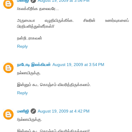
மணிஜி
August 19, 2009 at 3:06 PM
/கலக்கீறீங்க தலைவரே...
அருமையா எழுதியிருக்கீங்க. சிலரின் உணர்வுகளைப்
பிரதிபளித்துள்ளீர்கள்//
நன்றி..ராகவன்
Reply
நாடோடி இலக்கியன்
August 19, 2009 at 3:54 PM
நல்லாயிருக்கு.
இன்னும் கூட கொஞ்சம் விவரித்திருக்கலாம்.
Reply
மணிஜி
August 19, 2009 at 4:42 PM
/நல்லாயிருக்கு.
இன்னும் கூட கொஞ்சம் விவரித்திருக்கலா//