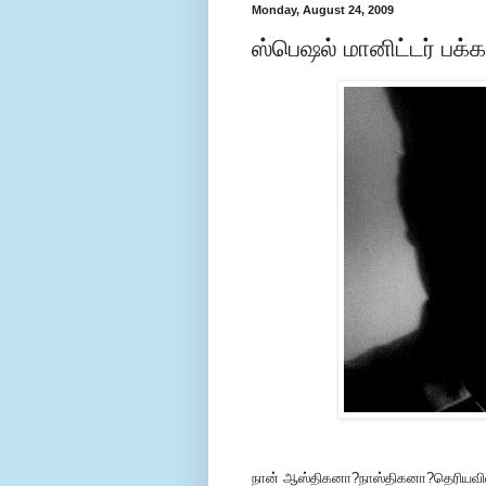
Monday, August 24, 2009
ஸ்பெஷல் மானிட்டர் பக்
நான் ஆஸ்திகனா?நாஸ்திகனா?தெரியவில்