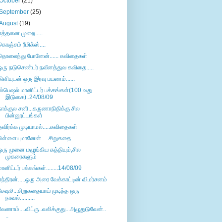
October
(21)
September
(25)
August
(19)
எத்தனை முறை.....
கொஞ்சம் ரீமிக்ஸ்....
தொலைந்து போனேன்...... கவிதைகள்
ஒரு நடுசெண்டர் நவீனத்துவ கவிதை.....
கிளியுடன் ஒரு இரவு பயணம்......
ஸ்பெஷல் மானிட்டர் பக்கங்கள்(100 வது
இடுகை)..24/08/09
நாக்குல சனி...கருணாநிதிக்கு சில
பின்னூட்டங்கள்
தவிர்க்க முடியாமல்.....கவிதைகள்
பிள்ளையுமானேன்.....சிறுகதை
ஒரு முனை மழுங்கிய கத்தியும்,சில
முகரைகளும்
மானிட்டர் பக்கங்கள்........14/08/09
எந்திரன்.....ஒரு அரை வேக்காட்டின் விமர்சனம்
சேஷூ...சிறுகதையாய் முடிந்த ஒரு
நாவல்..........
வேணாம்....விட்ரு..வலிக்குது...அழுதுடுவேன்..
..