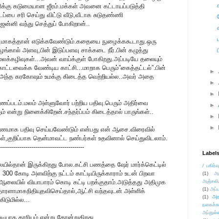
க்கு கடுமையான ஜீரம்.மக்கள் அவனை கட்டாயப்படுத்தி
்பை சரி செய்து விட்டு வீடு,வீடாக சுடுதண்ணி
ஜன்னி வந்து செத்துப் போகிறான்..
மாகத்தான் எடுக்கவேண்டும்.கதையை நுழைக்ககூடாது.ஒரு
ழங்கால் அளவு,பின் இடுப்பளவு சாக்கடை நீர்.பின் கழுத்து
லக்கழிவுகள்...அவன் வாய்க்குள் போகிறது.அப்படியே தலையும்
்சு”கொட்டவைக்க வேண்டிய காட்சி...மாறாக பெரும்”கைத்தட்டல்”.பின்
►
.அந்த கரகோஷம் உமக்கு கிடைத்த வெற்றியல்ல..அவர் அதை
►
►
ப்படம்.மலம் அள்ளுவோர் பற்றிய பதிவு.பெரும் அதிர்வை
►
ும் என்று நினைக்கிறேன்.சந்தர்ப்பம் கிடைத்தால் பாருங்கள்..
►
►
வணமாக பதிவு செய்யவேண்டும் என்பது என் ஆசை.விரைவில்
்,குறிப்பாக தென்மாவட்ட நண்பர்கள் உதவினால் செய்துவிடலாம்.
-------------------------------------------
Label
ிலையில்தான் இருக்கிறது போல.கட்சி பணத்தை ஷேர் மார்க்கெட்டில்
/ பகிர்வ
் 300 கோடி அளவிற்கு நட்டம் காட்டியிருக்காராம் உடன் பிறவா
(1)
அ
ஆலையில் வியாபாரம் கொடி கட்டி பறக்குதாம்.அடுத்தது அதிமுக
அஞ்சலி
(1)
அப்ப
தாரளாமாகநிதியுதவிசெய்தால்,ஆட்சி வந்தவுடன் அள்ளிக்
அர
(1)
ிடுமில்ல...
நகைச்ச
அப்துல்
ியாத காரியம் என்று தோன்றுகிறது.