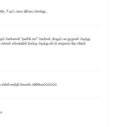
்கே..? நாட்டாமை தீர்ப்பை சொல்லு..
க்கும் அண்ணன் "தண்டோரா" அவர்கள், மேலும் பல நூறுகள் அடித்து
எங்கள் சங்கத்தின் (சரக்கு அடித்து விட்டு ஊறுகாய் தேடாதோர்
 மில்லி ஊத்தி கொண்டாரிரிவோம்ம்ம்ம்ம்ம்
ு.