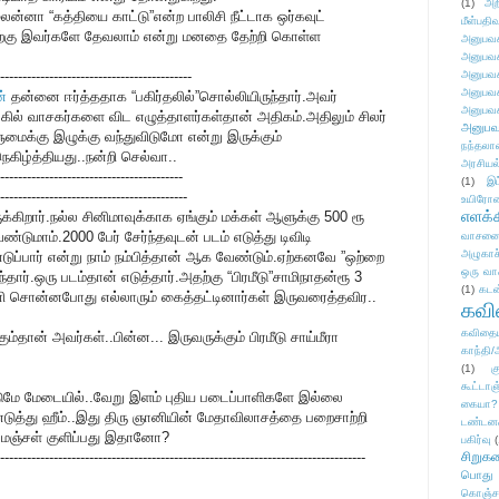
(1)
அற
லைன்னா “கத்தியை காட்டு”என்ற பாலிசி நீட்டாக ஒர்கவுட்
மீள்பதிவ
்கு இவர்களே தேவலாம் என்று மனதை தேற்றி கொள்ள
அனுபவக
அனுபவக
-------------------------------------------
அனுபவக
அனுபவக
்
தன்னை ஈர்த்ததாக “பகிர்தலில்”சொல்லியிருந்தார்.அவர்
அனுபவக
கில் வாசகர்களை விட எழுத்தாளர்கள்தான் அதிகம்.அதிலும் சிலர்
அனுபவ
ுமைக்கு இழுக்கு வந்துவிடுமோ என்று இருக்கும்
நந்தலால
ிழ்த்தியது..நன்றி செல்வா..
அரசியல
-----------------------------------------
(1)
இட
------------------------------------------
உயிரோ
எளக்க
ிறார்.நல்ல சினிமாவுக்காக ஏங்கும் மக்கள் ஆளுக்கு 500 ரூ
ுமாம்.2000 பேர் சேர்ந்தவுடன் படம் எடுத்து டிவிடி
வாசனை/க
அழுகாச
டுப்பார் என்று நாம் நம்பித்தான் ஆக வேண்டும்.ஏற்கனவே ”ஒற்றை
ஒரு வா
்தார்.ஒரு படம்தான் எடுத்தார்.அதற்கு “பிரமீடு”சாமிநாதன்ரூ 3
(1)
கடன
னி சொன்னபோது எல்லாரும் கைத்தட்டினார்கள் இருவரைத்தவிர..
கவ
கவிதைய
தான் அவர்கள்..பின்ன... இருவருக்கும் பிரமீடு சாய்மீரா
காந்தி/
.
(1)
க
கூட்டா
்டுமே மேடையில்..வேறு இளம் புதிய படைப்பாளிகளே இல்லை
கையா?
எடுத்து ஹீம்..இது திரு ஞானியின் மேதாவிலாசத்தை பறைசாற்றி
டண்டன
் மஞ்சள் குளிப்பது இதானோ?
பகிர்வு
(
----------------------------------------------------------------------------------
சிறுக
பொது
கொஞ்ச