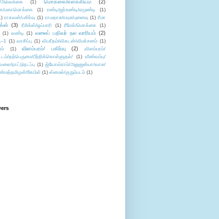
மொக்கை/எளக்கியம்
(2)
/அல்லக்கை
(1)
ை/மகாமொக்கை
(1)
ரண்டி/ஜர்கண்டி/ஏமூண்டி
(1)
1)
ராகவன்/பகிர்வு
(1)
ராமதாசு/ரவுசு/புனைவு
(1)
ரீமா
ிக்ஸ்
(3)
ரீமிக்ஸ்/ஒப்பாரி
(1)
ரீமேக்/மொக்கை
(1)
வலைப் பதிவர் நல வாரியம்
(2)
(1)
வண்டி
(1)
--1
(1)
வாசிப்பு
(1)
விபரீதம்/விகடன்/விமர்சனம்
(1)
விளம்பரம்/ பகிர்வு
(2)
ம்
(1)
விளம்பரம்/
ட்டம்/தற்பெருமை/பீற்றிக்கொள்ளுதல்/
(1)
வீண்வம்பு/
ேலை/நாட்டுநடப்பு
(1)
ஜ்யோவ்ராம்/அனுஜன்யா/வாசு/
ண்மத்தமிழன்/கேபிள்
(1)
ஸ்மைல்/குறும்படம்
(1)
wers