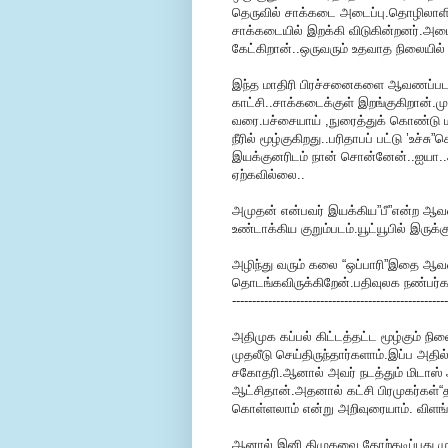
தெருவில் சாக்கடை அடைப்பு.தொழிலாளி
சாக்கடையில் இறக்கி விடுகின்றனர்.அடைப
கேட்கிறான்..ஒருவரும் உதவாத நிலையில் 
இந்த மாதிரி பிரச்சனைகளை ஆவணப்பட
காட்சி..சாக்கடைக்குள் இறங்குகிறான்.மு
வரை.பச்சையாய் ,நுரைத்துக் கொண்டு ம
நீரில் மூழ்குகிறது..பரிதாபப் பட்டு ’உச
இயக்குனரிடம் நான் சொன்னேன்..ஐயா.
ஏற்கவில்லை..
அமுதன் என்பவர் இயக்கிய”பீ”என்ற ஆவண
உண்டாக்கிய குறும்படம்.யூட்யூபில் இருக்க
அழிந்து வரும் கலை “ஒப்பாரி”இதை ஆ
தொடங்கவிருக்கிறேன்.பதிவுலக நண்பர்கள
------------------------------------------------------
அதிமுக கப்பல் கிட்டத்தட்ட மூழ்கும் ந
முதலீடு செய்திருந்தார்களாம்.இப்ப அதில
சகோதரி.ஆனால் அவர் நடத்தும் மிடாஸ் 
ஆட்சிதான்.அதனால் கட்சி பிரமுகர்கள்“
கொள்ளலாம் என்று அறிவுரையாம். விளங்க
ஆனால் இனி திமுகவை தோற்கடிப்பது முட