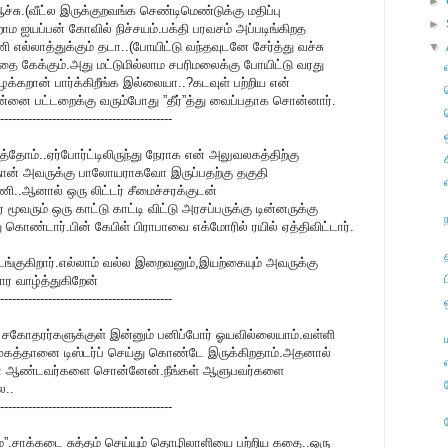
►
சு.(வீட்ல இருக்குறவங்க செண்டிமெண்டுக்கு மதிப்பு
►
ம ஐயப்பன் கோவில் நிச்சயம்.பக்தி பரவசம் அப்படிங்கிறத
எல்லாத்துக்கும் தடா..(போயிட்டு வந்தவுடனே சேர்த்து வச்சு
▼
தை கேக்கும்.அது மட்டுமில்லாம சபரிமலைக்கு போயிட்டு வரது
ழக்கறான் பார்க்கிறீங்க இல்லையா..?கடவுள் பற்றிய என்
னை பட்டறைக்கு வரும்போது ”தீர்”த்து வைப்பதாக சொன்னார்.
-------------------------------------------
தித்தோம்..ஏர்போர்ட்டிலிருந்து நேராக என் அலுவலகத்திற்கு
ான் அவருக்கு பாலோயராகவோ இருப்பதற்கு தகுதி
..ஆனால் ஒரு லிட்டர் சீமைச்சரக்குடன்
 மூவரும் ஒரு காட்டு காட்டி விட்டு அரசப்பருக்கு டின்னருக்கு
 கொண்டார்.பின் கேபிள் பிராபாவை எக்மோரில் ரயில் ஏத்திவிட்டார்.
டங்குகிறார்.எல்லாம் வல்ல இறைவனும்,இயற்கையும் அவருக்கு
ர வாழ்த்துகிறேன்
-------------------------------------------
் சகோதரர்களுக்குள் இன்னும் பனிப்போர் ஓயவில்லையாம்.வள்ளி
ுகத்தானை டிஸ்டர்ப் செய்து கொண்டே இருக்கிறதாம்.அதனால்
.நான் ஆண்டவர்களை சொன்னேன்.நீங்கள் ஆளுபவர்களை
ல..
-------------------------------------------
நலம்”.சாக்கடை சுத்தம் செய்யும் தொழிலாளியை பற்றிய கதை..ஒரு