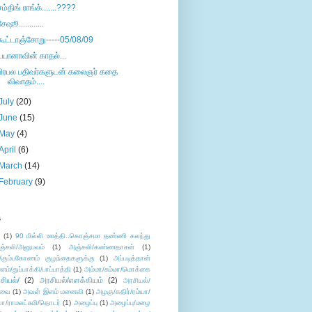
சம்திங் ராங்க்.......????
சேஷூ............
கூட்டாஞ்சோறு-----05/08/09
டயானாவின் காதல்...
பிரபல பதிவர்களுடன் கலைஞர் கதை
விவாதம்....
July
(20)
June
(15)
May
(4)
April
(6)
March
(14)
February
(9)
s
ு
(1)
90 மில்லி ஊத்தி..கொஞ்சமா தண்ணி கலந்து
ஞ்சலி/அனுபவம்
(1)
அஞ்சலி/கண்ணதாசன்
(1)
/கும்பகோணம் குழந்தைகளுக்கு
(1)
அப்படித்தான்
ளம்/துப்பாக்கி/பாப்பாத்தி
(1)
அம்மா/சும்மா/மொக்கை
சியல்/
(2)
அரசியல்/எளக்கியம்
(2)
அரசியல்/
ுவை
(1)
அவள் இளம் மனைவி
(1)
அழகு/கதிர்/ரம்யா/
லா/ராமலட்சுமி/தொடர்
(1)
அழைப்பு
(1)
அழைப்பு/மழை