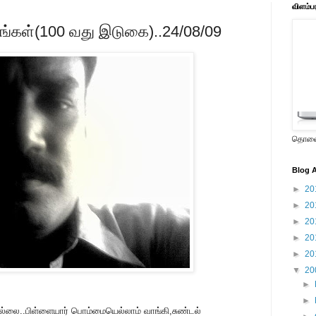
விளம்ப
கங்கள்(100 வது இடுகை)..24/08/09
தொலைக
Blog A
►
20
►
20
►
20
►
20
►
20
▼
20
►
►
லை..பிள்ளையார் பொம்மையெல்லாம் வாங்கி,சுண்டல்