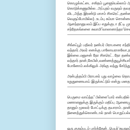
கொழுக்கட்டை சகிதம் பூஜையெல்லாம் ஆச்
கொடுக்கணுமில்ல..அப்புறம் வருஷம் தவறா
விட,அந்த இரண்டு மாசம் சிகரெட்,தண்ணி 
வெளுப்போமில்ல)..உடம்பு சும்மா சொன்ன
ஆனந்தானுபவம்.இப்ப எதுக்குடா நீட்டி மு
சந்தேகங்களை சுவாமி”வாலானாந்தா’சென்
------------------------------------------------------
சிங்கப்பூர் பதிவர் நண்பர் பிராபகரை சந்
வந்தார்.அவர் எனக்கு பாலோயராகவோ,ந
இல்லை.மனுசன் நோ சிகரெட்..நோ தண்ணி
வந்தார்.நான்,கேபிள்,வண்ணத்துபூச்சியார்
போனோம்.லக்கிலுக் அங்கு வந்து சேர்ந்து
அன்புத்தம்பி பிராபகர் புது வாழ்வை தொ
உறுதுணையாய் இருக்கட்டும் என்று மனதா
------------------------------------------------------
பெருமை வாய்ந்த” பிள்ளை”யார் என்பதில
மணாளனுக்கு இருக்கும் மதிப்பு ஆணைம
தானும் மூலவர் போட்டிக்கு தயாராம்.
நினைத்துக்கொண்டால் நான் பொறுப்பல்
------------------------------------------------------
ஒரு குறும்படம் பார்த்தேன்..பெயர்’சுய