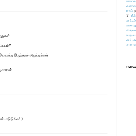
ஊக்கை
மொக்க
ராகம்
(
ரீம
(1)
வசந்தம்
வலைப்பூ
விமர்சன
சுயதம்ப
த்துகள்
வெட்டிவ
பா.ரா/உ
்படம்//
. இணைப்பு இருந்தால் அனுப்புங்கள்
Follo
டிகாரான்
ண்டாடுடுங்க! :)