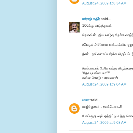
August 24, 2009 at 8:34 AM
ஈரோடு கதிர்
said...
100க்கு வாழ்த்துகள்
பிரபாவின் புதிய வாழ்வு சிறக்க வாழ்
//பெரும் அதிர்வை உண்டாக்கிய குறும
நீண்ட நாட்களாய் பார்க்க விருப்பம்
//வம்படியாய் மேலே வந்து விழுந்த கு
“தேவடியாப்பையா”//
என்ன கொடும சரவணன்
August 24, 2009 at 9:04 AM
பாலா
said...
வாழ்த்துகள்... தண்டோரா..!!
போய் ஒரு ஃபுல் ஏத்திட்டு வந்து கொ
August 24, 2009 at 9:08 AM