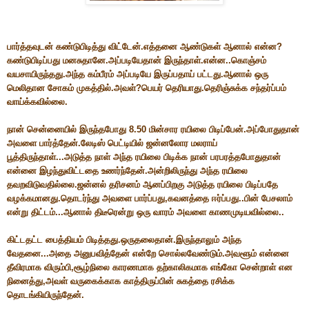
பார்த்தவுடன் கண்டுபிடித்து விட்டேன்.எத்தனை ஆண்டுகள் ஆனால் என்ன?
கண்டுபிடிப்பது மனசுதானே.அப்படியேதான் இருந்தாள்.என்ன..கொஞ்சம்
வயசாயிருந்தது.அந்த கம்பீரம் அப்படியே இருப்பதாய் பட்டது.ஆனால் ஒரு
மெலிதான சோகம் முகத்தில்.அவள்?பெயர் தெரியாது.தெரிஞ்சுக்க சந்தர்ப்பம்
வாய்க்கவில்லை.
நான் சென்னையில் இருந்தபோது 8.50 மின்சார ரயிலை பிடிப்பேன்.அப்போதுதான்
அவளை பார்த்தேன்.லேடிஸ் பெட்டியில் ஜன்னலோர மலராய்
பூத்திருந்தாள்...அடுத்த நாள் அந்த ரயிலை பிடிக்க நான் பரபரத்தபோதுதான்
என்னை இழந்துவிட்டதை உணர்ந்தேன்.அன்றிலிருந்து அந்த ரயிலை
தவறவிடுவதில்லை.ஜன்னல் தரிசனம் ஆனப்பிறகு அடுத்த ரயிலை பிடிப்பதே
வழக்கமானது.தொடர்ந்து அவளை பார்ப்பது,கவனத்தை ஈர்ப்பது..பின் பேசலாம்
என்று திட்டம்...ஆனால் திடீரென்று ஒரு வாரம் அவளை காணமுடியவில்லை..
கிட்டதட்ட பைத்தியம் பிடித்தது.ஒருதலைதான்.இருந்தாலும் அந்த
வேதனை...அதை அனுபவித்தேன் என்றே சொல்லவேண்டும்.அவளூம் என்னை
தீவிரமாக விரும்பி,சூழ்நிலை காரணமாக தற்காலிகமாக எங்கோ சென்றாள் என
நினைத்து,அவள் வருகைக்காக காத்திருப்பின் சுகத்தை ரசிக்க
தொடங்கியிருந்தேன்.