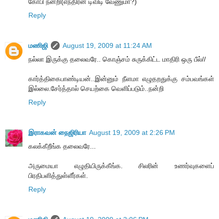
கோபி நன்றி(எந்திரன் டிவிடி வேணுமா?)
Reply
மணிஜி
August 19, 2009 at 11:24 AM
நல்லா இருக்கு தலைவரே.. கொஞ்சம் சுருக்கிட்ட மாதிரி ஒரு பீல்//
கார்த்திகைபாண்டியன்..இன்னும் நீளமா எழுதறதுக்கு சம்பவங்கள்
இல்லை.சேர்த்தால் செயற்கை வெளிப்படும்..நன்றி
Reply
இராகவன் நைஜிரியா
August 19, 2009 at 2:26 PM
கலக்கீறீங்க தலைவரே...
அருமையா எழுதியிருக்கீங்க. சிலரின் உணர்வுகளைப்
பிரதிபளித்துள்ளீர்கள்.
Reply