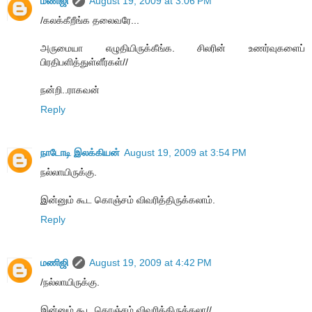
மணிஜி
August 19, 2009 at 3:06 PM
/கலக்கீறீங்க தலைவரே...
அருமையா எழுதியிருக்கீங்க. சிலரின் உணர்வுகளைப்
பிரதிபளித்துள்ளீர்கள்//
நன்றி..ராகவன்
Reply
நாடோடி இலக்கியன்
August 19, 2009 at 3:54 PM
நல்லாயிருக்கு.
இன்னும் கூட கொஞ்சம் விவரித்திருக்கலாம்.
Reply
மணிஜி
August 19, 2009 at 4:42 PM
/நல்லாயிருக்கு.
இன்னும் கூட கொஞ்சம் விவரித்திருக்கலா//