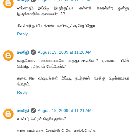
/எல்லாரும் இப்பிடி இருந்துட்டா, கள்ளக் காதல்ன்ற ஒன்னு
இருக்காதில்ல தலைவரே..?//
மிகச்சரி தம்பி டக்ளஸ்...கவிதைக்கு ஜெய்ஹோ
Reply
மணிஜி
August 19, 2009 at 11:20 AM
/ஒருவேளை உண்மையாவே பாத்துட்டீங்கலோ? ஏன்னா... பீலீங்
பிளிரிது.. அதான் கேட்டேன்!//
கலை..சில விஷயங்கள் இப்படி நடந்தால் நமக்கு பிடிக்காமலா
போகும்..
Reply
மணிஜி
August 19, 2009 at 11:21 AM
/டாக்டர் அட்ரஸ் தெரியுமுல்ல//
வால்..நான் தான் சொல்லிட்டேனே..முத்திபோச்சு.