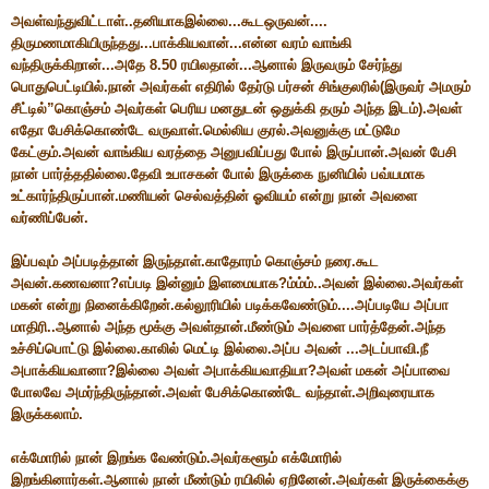
அவள்வந்துவிட்டாள்..தனியாகஇல்லை...கூடஒருவன்....
திருமணமாகியிருந்தது...பாக்கியவான்...என்ன வரம் வாங்கி
வந்திருக்கிறான்...அதே 8.50 ரயிலதான்...ஆனால் இருவரும் சேர்ந்து
பொதுபெட்டியில்.நான் அவர்கள் எதிரில் தேர்டு பர்சன் சிங்குலரில்(இருவர் அமரும்
சீட்டில்”கொஞ்சம் அவர்கள் பெரிய மனதுடன் ஒதுக்கி தரும் அந்த இடம்).அவள்
எதோ பேசிக்கொண்டே வருவாள்.மெல்லிய குரல்.அவனுக்கு மட்டுமே
கேட்கும்.அவன் வாங்கிய வரத்தை அனுபவிப்பது போல் இருப்பான்.அவன் பேசி
நான் பார்த்ததில்லை.தேவி உபாசகன் போல் இருக்கை நுனியில் பவ்யமாக
உட்கார்ந்திருப்பான்.மணியன் செல்வத்தின் ஓவியம் என்று நான் அவளை
வர்ணிப்பேன்.
இப்பவும் அப்படித்தான் இருந்தாள்.காதோரம் கொஞ்சம் நரை.கூட
அவன்.கணவனா?எப்படி இன்னும் இளமையாக?ம்ம்ம்..அவன் இல்லை.அவர்கள்
மகன் என்று நினைக்கிறேன்.கல்லூரியில் படிக்கவேண்டும்....அப்படியே அப்பா
மாதிரி..ஆனால் அந்த மூக்கு அவள்தான்.மீண்டும் அவளை பார்த்தேன்.அந்த
உச்சிப்பொட்டு இல்லை.காலில் மெட்டி இல்லை.அப்ப அவன் ...அடப்பாவி.நீ
அபாக்கியவானா?இல்லை அவள் அபாக்கியவாதியா?அவள் மகன் அப்பாவை
போலவே அமர்ந்திருந்தான்.அவள் பேசிக்கொண்டே வந்தாள்.அறிவுரையாக
இருக்கலாம்.
எக்மோரில் நான் இறங்க வேண்டும்.அவர்களூம் எக்மோரில்
இறங்கினார்கள்.ஆனால் நான் மீண்டும் ரயிலில் ஏறினேன்.அவர்கள் இருக்கைக்கு