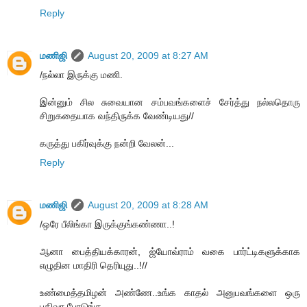
Reply
மணிஜி
August 20, 2009 at 8:27 AM
/நல்லா இருக்கு மணி.
இன்னும் சில சுவையான சம்பவங்களைச் சேர்த்து நல்லதொரு
சிறுகதையாக வந்திருக்க வேண்டியது//
கருத்து பகிர்வுக்கு நன்றி வேலன்...
Reply
மணிஜி
August 20, 2009 at 8:28 AM
/ஒரே பீலிங்கா இருக்குங்கண்ணா..!
ஆனா பைத்தியக்காரன், ஜ்யோவ்ராம் வகை பார்ட்டிகளுக்காக
எழுதின மாதிரி தெரியுது..!//
உண்மைத்தமிழன் அண்ணே..உங்க காதல் அனுபவங்களை ஒரு
பதிவா போடுங்க...