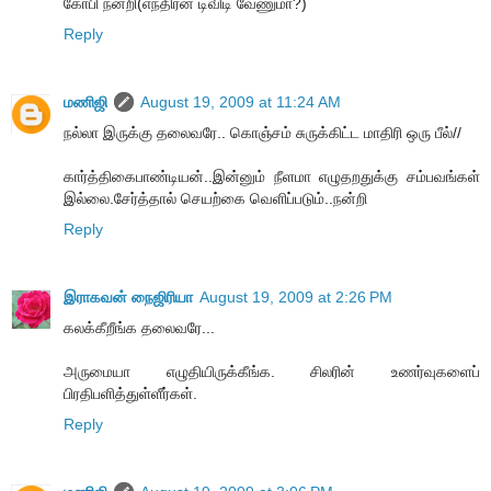
கோபி நன்றி(எந்திரன் டிவிடி வேணுமா?)
Reply
மணிஜி
August 19, 2009 at 11:24 AM
நல்லா இருக்கு தலைவரே.. கொஞ்சம் சுருக்கிட்ட மாதிரி ஒரு பீல்//
கார்த்திகைபாண்டியன்..இன்னும் நீளமா எழுதறதுக்கு சம்பவங்கள்
இல்லை.சேர்த்தால் செயற்கை வெளிப்படும்..நன்றி
Reply
இராகவன் நைஜிரியா
August 19, 2009 at 2:26 PM
கலக்கீறீங்க தலைவரே...
அருமையா எழுதியிருக்கீங்க. சிலரின் உணர்வுகளைப்
பிரதிபளித்துள்ளீர்கள்.
Reply