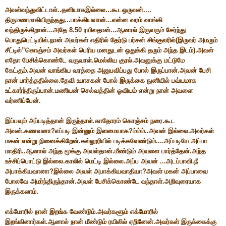
அவள்வந்துவிட்டாள்..தனியாகஇல்லை...கூடஒருவன்....
திருமணமாகியிருந்தது...பாக்கியவான்...என்ன வரம் வாங்கி
வந்திருக்கிறான்...அதே 8.50 ரயிலதான்...ஆனால் இருவரும் சேர்ந்து
பொதுபெட்டியில்.நான் அவர்கள் எதிரில் தேர்டு பர்சன் சிங்குலரில்(இருவர் அமரும்
சீட்டில்”கொஞ்சம் அவர்கள் பெரிய மனதுடன் ஒதுக்கி தரும் அந்த இடம்).அவள்
எதோ பேசிக்கொண்டே வருவாள்.மெல்லிய குரல்.அவனுக்கு மட்டுமே
கேட்கும்.அவன் வாங்கிய வரத்தை அனுபவிப்பது போல் இருப்பான்.அவன் பேசி
நான் பார்த்ததில்லை.தேவி உபாசகன் போல் இருக்கை நுனியில் பவ்யமாக
உட்கார்ந்திருப்பான்.மணியன் செல்வத்தின் ஓவியம் என்று நான் அவளை
வர்ணிப்பேன்.
இப்பவும் அப்படித்தான் இருந்தாள்.காதோரம் கொஞ்சம் நரை.கூட
அவன்.கணவனா?எப்படி இன்னும் இளமையாக?ம்ம்ம்..அவன் இல்லை.அவர்கள்
மகன் என்று நினைக்கிறேன்.கல்லூரியில் படிக்கவேண்டும்....அப்படியே அப்பா
மாதிரி..ஆனால் அந்த மூக்கு அவள்தான்.மீண்டும் அவளை பார்த்தேன்.அந்த
உச்சிப்பொட்டு இல்லை.காலில் மெட்டி இல்லை.அப்ப அவன் ...அடப்பாவி.நீ
அபாக்கியவானா?இல்லை அவள் அபாக்கியவாதியா?அவள் மகன் அப்பாவை
போலவே அமர்ந்திருந்தான்.அவள் பேசிக்கொண்டே வந்தாள்.அறிவுரையாக
இருக்கலாம்.
எக்மோரில் நான் இறங்க வேண்டும்.அவர்களூம் எக்மோரில்
இறங்கினார்கள்.ஆனால் நான் மீண்டும் ரயிலில் ஏறினேன்.அவர்கள் இருக்கைக்கு