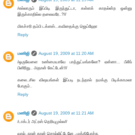
/எல்லாரும் இப்பிடி இருந்துட்டா, கள்ளக் காதல்ன்ற ஒன்னு
இருக்காதில்ல தலைவரே..?//
மிகச்சரி தம்பி டக்ளஸ்...கவிதைக்கு ஜெய்ஹோ
Reply
மணிஜி
August 19, 2009 at 11:20 AM
/ஒருவேளை உண்மையாவே பாத்துட்டீங்கலோ? ஏன்னா... பீலீங்
பிளிரிது.. அதான் கேட்டேன்!//
கலை..சில விஷயங்கள் இப்படி நடந்தால் நமக்கு பிடிக்காமலா
போகும்..
Reply
மணிஜி
August 19, 2009 at 11:21 AM
/டாக்டர் அட்ரஸ் தெரியுமுல்ல//
வால்..நான் தான் சொல்லிட்டேனே..முத்திபோச்சு.