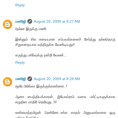
Reply
மணிஜி
August 20, 2009 at 8:27 AM
/நல்லா இருக்கு மணி.
இன்னும் சில சுவையான சம்பவங்களைச் சேர்த்து நல்லதொரு
சிறுகதையாக வந்திருக்க வேண்டியது//
கருத்து பகிர்வுக்கு நன்றி வேலன்...
Reply
மணிஜி
August 20, 2009 at 8:28 AM
/ஒரே பீலிங்கா இருக்குங்கண்ணா..!
ஆனா பைத்தியக்காரன், ஜ்யோவ்ராம் வகை பார்ட்டிகளுக்காக
எழுதின மாதிரி தெரியுது..!//
உண்மைத்தமிழன் அண்ணே..உங்க காதல் அனுபவங்களை ஒரு
பதிவா போடுங்க...