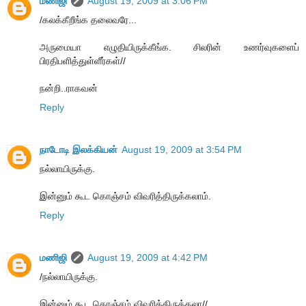
மணிஜி
August 19, 2009 at 3:06 PM
/கலக்கீறீங்க தலைவரே...
அருமையா எழுதியிருக்கீங்க. சிலரின் உணர்வுகளைப்
பிரதிபளித்துள்ளீர்கள்//
நன்றி..ராகவன்
Reply
நாடோடி இலக்கியன்
August 19, 2009 at 3:54 PM
நல்லாயிருக்கு.
இன்னும் கூட கொஞ்சம் விவரித்திருக்கலாம்.
Reply
மணிஜி
August 19, 2009 at 4:42 PM
/நல்லாயிருக்கு.
இன்னும் கூட கொஞ்சம் விவரித்திருக்கலா//