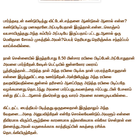
பார்த்தவுடன் கண்டுபிடித்து விட்டேன்.எத்தனை ஆண்டுகள் ஆனால் என்ன?
கண்டுபிடிப்பது மனசுதானே.அப்படியேதான் இருந்தாள்.என்ன..கொஞ்சம்
வயசாயிருந்தது.அந்த கம்பீரம் அப்படியே இருப்பதாய் பட்டது.ஆனால் ஒரு
மெலிதான சோகம் முகத்தில்.அவள்?பெயர் தெரியாது.தெரிஞ்சுக்க சந்தர்ப்பம்
வாய்க்கவில்லை.
நான் சென்னையில் இருந்தபோது 8.50 மின்சார ரயிலை பிடிப்பேன்.அப்போதுதான்
அவளை பார்த்தேன்.லேடிஸ் பெட்டியில் ஜன்னலோர மலராய்
பூத்திருந்தாள்...அடுத்த நாள் அந்த ரயிலை பிடிக்க நான் பரபரத்தபோதுதான்
என்னை இழந்துவிட்டதை உணர்ந்தேன்.அன்றிலிருந்து அந்த ரயிலை
தவறவிடுவதில்லை.ஜன்னல் தரிசனம் ஆனப்பிறகு அடுத்த ரயிலை பிடிப்பதே
வழக்கமானது.தொடர்ந்து அவளை பார்ப்பது,கவனத்தை ஈர்ப்பது..பின் பேசலாம்
என்று திட்டம்...ஆனால் திடீரென்று ஒரு வாரம் அவளை காணமுடியவில்லை..
கிட்டதட்ட பைத்தியம் பிடித்தது.ஒருதலைதான்.இருந்தாலும் அந்த
வேதனை...அதை அனுபவித்தேன் என்றே சொல்லவேண்டும்.அவளூம் என்னை
தீவிரமாக விரும்பி,சூழ்நிலை காரணமாக தற்காலிகமாக எங்கோ சென்றாள் என
நினைத்து,அவள் வருகைக்காக காத்திருப்பின் சுகத்தை ரசிக்க
தொடங்கியிருந்தேன்.