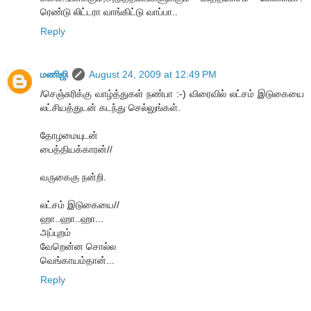
ரெண்டு லிட்டரா வாங்கிட்டு வாப்பா..
Reply
மணிஜி
August 24, 2009 at 12:49 PM
/செஞ்சுரிக்கு வாழ்த்துகள் நண்பா :-) விரைவில் லட்சம் இடுகையை
லட்சியத்துடன் கடந்து செல்லுங்கள்.
தோழமையுடன்
பைத்தியக்காரன்//
வருகைகு நன்றி.
லட்சம் இடுகையை//
ஹா..ஹா..ஹா...
அப்புறம்
வேறென்ன சொல்ல
வெங்காயம்தான்...
Reply