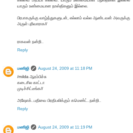
கலவை அய்யா கலவை. யாரும் உண்மையான ஆஸ்திகன் இல்லை
யாரும் உண்மையான நாஸ்திகனும் இல்லை.
பிரபாகருக்கு வாழ்த்துகளுடன், எல்லாம் வல்ல ஆண்டவன் அவருக்கு
அருள் புரிவாராக//
ராகவன் நன்றி..
Reply
மணிஜி
August 24, 2009 at 11:18 PM
/milda ஆரம்பிச்சு
கடைசில காட்டா
முடிச்சிட்டீங்க//
அஷோக்..பதிவை பிரதிபலிக்கும் கமெண்ட்..நன்றி..
Reply
மணிஜி
August 24, 2009 at 11:19 PM