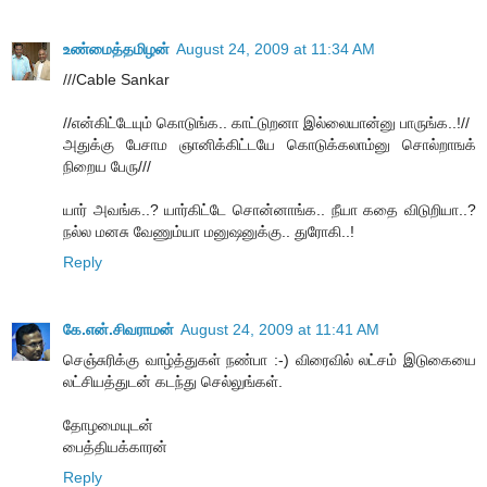
உண்மைத்தமிழன்
August 24, 2009 at 11:34 AM
///Cable Sankar
//என்கிட்டேயும் கொடுங்க.. காட்டுறனா இல்லையான்னு பாருங்க..!//
அதுக்கு பேசாம ஞானிக்கிட்டயே கொடுக்கலாம்னு சொல்றாஙக்
நிறைய பேரு///
யார் அவங்க..? யார்கிட்டே சொன்னாங்க.. நீயா கதை விடுறியா..?
நல்ல மனசு வேணும்யா மனுஷனுக்கு.. துரோகி..!
Reply
கே.என்.சிவராமன்
August 24, 2009 at 11:41 AM
செஞ்சுரிக்கு வாழ்த்துகள் நண்பா :-) விரைவில் லட்சம் இடுகையை
லட்சியத்துடன் கடந்து செல்லுங்கள்.
தோழமையுடன்
பைத்தியக்காரன்
Reply