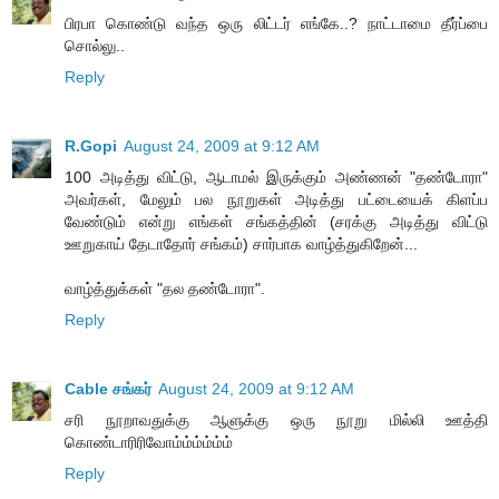
பிரபா கொண்டு வந்த ஒரு லிட்டர் எங்கே..? நாட்டாமை தீர்ப்பை
சொல்லு..
Reply
R.Gopi
August 24, 2009 at 9:12 AM
100 அடித்து விட்டு, ஆடாமல் இருக்கும் அண்ணன் "தண்டோரா"
அவர்கள், மேலும் பல நூறுகள் அடித்து பட்டையைக் கிளப்ப
வேண்டும் என்று எங்கள் சங்கத்தின் (சரக்கு அடித்து விட்டு
ஊறுகாய் தேடாதோர் சங்கம்) சார்பாக வாழ்த்துகிறேன்...
வாழ்த்துக்கள் "தல தண்டோரா".
Reply
Cable சங்கர்
August 24, 2009 at 9:12 AM
சரி நூறாவதுக்கு ஆளுக்கு ஒரு நூறு மில்லி ஊத்தி
கொண்டாரிரிவோம்ம்ம்ம்ம்ம்
Reply