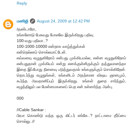
Reply
மணிஜி
August 24, 2009 at 12:42 PM
/தண்டாரோ,
உங்களோடு பேசுவது போலவே இருக்கிறது பதிவு.
100-வது பதிவா..?
100-1000-10000 என்றாக வாழ்த்துக்கள்
என்றெல்லாம் சொல்லமாட்டேன்.
எவ்வளவு எழுதுகிறோம் என்பது முக்கியமல்ல, என்ன எழுதுகிறோம்
என்பதுதான் முக்கியம் என்று எனக்குள்ளிருக்கும் தத்துவானந்தா
இதை இப்போது நினைவு படுத்துவதால் உங்களுக்கும் சொல்கிறேன்.
தொடர்ந்து எழுதுங்கள், உங்களிடம் அதற்கான விஷய ஞானமும்,
கூர்ந்த அவதானிப்பும் இருக்கிறது. உங்கள் துறை சார்ந்தும்,
எழுத்திலும் பல மேன்மைகளைப் பெற என் உள்ளார்ந்த அன்பு.
000
//Cable Sankar :
பிரபா கொண்டு வந்த ஒரு லிட்டர் எங்கே..? நாட்டாமை தீர்ப்பை
சொல்லு..//