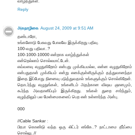
வாழ்த்துகள்.
Reply
அகநாழிகை
August 24, 2009 at 9:51 AM
தண்டாரோ,
உங்களோடு பேசுவது போலவே இருக்கிறது பதிவு.
100-வது பதிவா..?
100-1000-10000 என்றாக வாழ்த்துக்கள்
என்றெல்லாம் சொல்லமாட்டேன்.
எவ்வளவு எழுதுகிறோம் என்பது முக்கியமல்ல, என்ன எழுதுகிறோம்
என்பதுதான் முக்கியம் என்று எனக்குள்ளிருக்கும் தத்துவானந்தா
இதை இப்போது நினைவு படுத்துவதால் உங்களுக்கும் சொல்கிறேன்.
தொடர்ந்து எழுதுங்கள், உங்களிடம் அதற்கான விஷய ஞானமும்,
கூர்ந்த அவதானிப்பும் இருக்கிறது. உங்கள் துறை சார்ந்தும்,
எழுத்திலும் பல மேன்மைகளைப் பெற என் உள்ளார்ந்த அன்பு.
000
//Cable Sankar :
பிரபா கொண்டு வந்த ஒரு லிட்டர் எங்கே..? நாட்டாமை தீர்ப்பை
சொல்லு..//