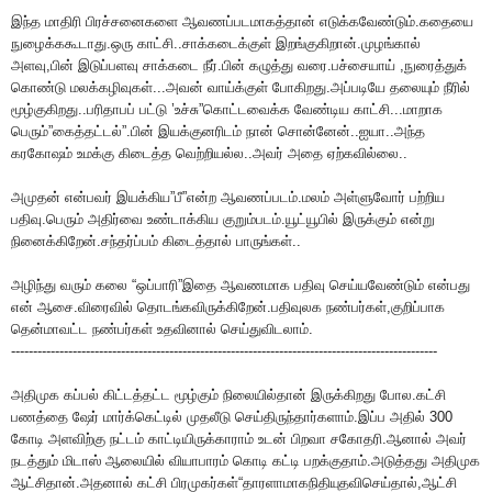
இந்த மாதிரி பிரச்சனைகளை ஆவணப்படமாகத்தான் எடுக்கவேண்டும்.கதையை
நுழைக்ககூடாது.ஒரு காட்சி..சாக்கடைக்குள் இறங்குகிறான்.முழங்கால்
அளவு,பின் இடுப்பளவு சாக்கடை நீர்.பின் கழுத்து வரை.பச்சையாய் ,நுரைத்துக்
கொண்டு மலக்கழிவுகள்...அவன் வாய்க்குள் போகிறது.அப்படியே தலையும் நீரில்
மூழ்குகிறது..பரிதாபப் பட்டு ’உச்சு”கொட்டவைக்க வேண்டிய காட்சி...மாறாக
பெரும்”கைத்தட்டல்”.பின் இயக்குனரிடம் நான் சொன்னேன்..ஐயா..அந்த
கரகோஷம் உமக்கு கிடைத்த வெற்றியல்ல..அவர் அதை ஏற்கவில்லை..
அமுதன் என்பவர் இயக்கிய”பீ”என்ற ஆவணப்படம்.மலம் அள்ளுவோர் பற்றிய
பதிவு.பெரும் அதிர்வை உண்டாக்கிய குறும்படம்.யூட்யூபில் இருக்கும் என்று
நினைக்கிறேன்.சந்தர்ப்பம் கிடைத்தால் பாருங்கள்..
அழிந்து வரும் கலை “ஒப்பாரி”இதை ஆவணமாக பதிவு செய்யவேண்டும் என்பது
என் ஆசை.விரைவில் தொடங்கவிருக்கிறேன்.பதிவுலக நண்பர்கள்,குறிப்பாக
தென்மாவட்ட நண்பர்கள் உதவினால் செய்துவிடலாம்.
-------------------------------------------------------------------------------------------------
அதிமுக கப்பல் கிட்டத்தட்ட மூழ்கும் நிலையில்தான் இருக்கிறது போல.கட்சி
பணத்தை ஷேர் மார்க்கெட்டில் முதலீடு செய்திருந்தார்களாம்.இப்ப அதில் 300
கோடி அளவிற்கு நட்டம் காட்டியிருக்காராம் உடன் பிறவா சகோதரி.ஆனால் அவர்
நடத்தும் மிடாஸ் ஆலையில் வியாபாரம் கொடி கட்டி பறக்குதாம்.அடுத்தது அதிமுக
ஆட்சிதான்.அதனால் கட்சி பிரமுகர்கள்“தாரளாமாகநிதியுதவிசெய்தால்,ஆட்சி