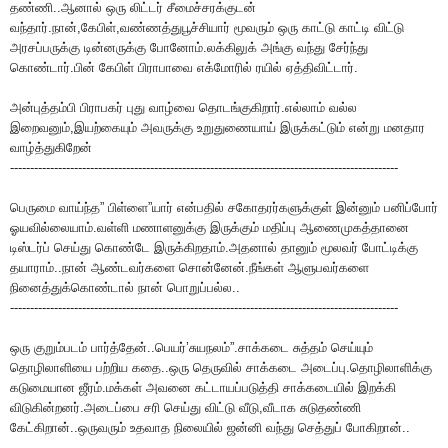
தண்ணி..ஆனால் ஒரு லிட்டர் சீமைச்சரக்குடன்
வந்தார்.நான்,கேபிள்,வண்ணத்துபூச்சியார் மூவரும் ஒரு காட்டு காட்டி விட்டு
அரசப்பருக்கு டின்னருக்கு போனோம்.லக்கிலுக் அங்கு வந்து சேர்ந்து
கொண்டார்.பின் கேபிள் பிராபாவை எக்மோரில் ரயில் ஏத்திவிட்டார்.
அன்புத்தம்பி பிராபகர் புது வாழ்வை தொடங்குகிறார்.எல்லாம் வல்ல
இறைவனும்,இயற்கையும் அவருக்கு உறுதுணையாய் இருக்கட்டும் என்று மனதார
வாழ்த்துகிறேன்
-------------------------------------------------------------------------------------------------
பெருமை வாய்ந்த” பிள்ளை”யார் என்பதில் சகோதரர்களுக்குள் இன்னும் பனிப்போர்
ஓயவில்லையாம்.வள்ளி மணாளனுக்கு இருக்கும் மதிப்பு ஆணைமுகத்தானை
டிஸ்டர்ப் செய்து கொண்டே இருக்கிறதாம்.அதனால் தானும் மூலவர் போட்டிக்கு
தயாராம்..நான் ஆண்டவர்களை சொன்னேன்.நீங்கள் ஆளுபவர்களை
நினைத்துக்கொண்டால் நான் பொறுப்பல்ல..
-------------------------------------------------------------------------------------------------
ஒரு குறும்படம் பார்த்தேன்..பெயர்’சுயநலம்”.சாக்கடை சுத்தம் செய்யும்
தொழிலாளியை பற்றிய கதை..ஒரு தெருவில் சாக்கடை அடைப்பு.தொழிலாளிக்கு
கடுமையான ஜீரம்.மக்கள் அவனை கட்டாயப்படுத்தி சாக்கடையில் இறக்கி
விடுகின்றனர்.அடைப்பை சரி செய்து விட்டு வீடு,வீடாக சுடுதண்ணி
கேட்கிறான்..ஒருவரும் உதவாத நிலையில் ஜன்னி வந்து செத்துப் போகிறான்..