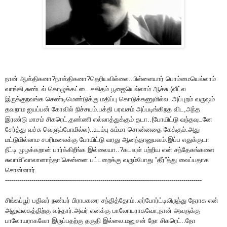
நான் ஆஸ்திகனா?நாஸ்திகனா?தெரியவில்லை..பிள்ளையார் பொம்மையெல்லாம்
வாங்கி,சுண்டல் கொழுக்கட்டை சகிதம் பூஜையெல்லாம் ஆச்சு.(வீட்ல
இருக்குறவங்க செண்டிமெண்டுக்கு மதிப்பு கொடுக்கணுமில்ல..அப்புறம் வருஷம்
தவறாம ஐயப்பன் கோவில் நிச்சயம்.பக்தி பரவசம் அப்படிங்கிறத விட,அந்த
இரண்டு மாசம் சிகரெட்,தண்ணி எல்லாத்துக்கும் தடா..(போயிட்டு வந்தவுடனே
சேர்த்து வச்சு வெளுப்போமில்ல)..உடம்பு சும்மா சொன்னதை கேக்கும்.அது
மட்டுமில்லாம சபரிமலைக்கு போயிட்டு வரது ஆனந்தானுபவம்.இப்ப எதுக்குடா
நீட்டி முழக்கறான் பார்க்கிறீங்க இல்லையா..?கடவுள் பற்றிய என் சந்தேகங்களை
சுவாமி”வாலானாந்தா’சென்னை பட்டறைக்கு வரும்போது ”தீர்”த்து வைப்பதாக
சொன்னார்.
-------------------------------------------------------------------------------------------------
சிங்கப்பூர் பதிவர் நண்பர் பிராபகரை சந்தித்தோம்..ஏர்போர்ட்டிலிருந்து நேராக என்
அலுவலகத்திற்கு வந்தார்.அவர் எனக்கு பாலோயராகவோ,நான் அவருக்கு
பாலோயராகவோ இருப்பதற்கு தகுதி இல்லை.மனுசன் நோ சிகரெட்..நோ