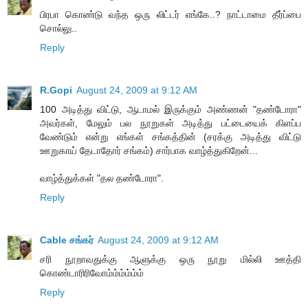
பிரபா கொண்டு வந்த ஒரு லிட்டர் எங்கே..? நாட்டாமை தீர்ப்பை
சொல்லு..
Reply
R.Gopi
August 24, 2009 at 9:12 AM
100 அடித்து விட்டு, ஆடாமல் இருக்கும் அண்ணன் "தண்டோரா"
அவர்கள், மேலும் பல நூறுகள் அடித்து பட்டையைக் கிளப்ப
வேண்டும் என்று எங்கள் சங்கத்தின் (சரக்கு அடித்து விட்டு
ஊறுகாய் தேடாதோர் சங்கம்) சார்பாக வாழ்த்துகிறேன்...
வாழ்த்துக்கள் "தல தண்டோரா".
Reply
Cable சங்கர்
August 24, 2009 at 9:12 AM
சரி நூறாவதுக்கு ஆளுக்கு ஒரு நூறு மில்லி ஊத்தி
கொண்டாரிரிவோம்ம்ம்ம்ம்ம்
Reply