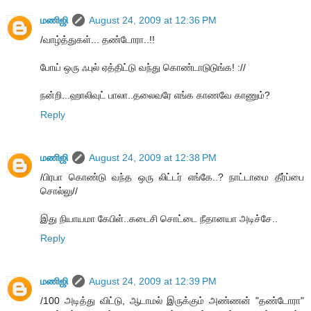
மணிஜி
August 24, 2009 at 12:36 PM
/வாழ்த்துகள்... தண்டோரா..!!
போய் ஒரு ஃபுல் ஏத்திட்டு வந்து கொண்டாடுடுங்க! ://
நன்றி...ஹாலிவுட் பாலா..தலைவரே எங்க காணவே காணும்?
Reply
மணிஜி
August 24, 2009 at 12:38 PM
/பிரபா கொண்டு வந்த ஒரு லிட்டர் எங்கே..? நாட்டாமை தீர்ப்பை
சொல்லு//
இது நியாயமா கேபிள்..கடைசி சொட்டை நீதானயா அடிச்சே..
Reply
மணிஜி
August 24, 2009 at 12:39 PM
/100 அடித்து விட்டு, ஆடாமல் இருக்கும் அண்ணன் "தண்டோரா"