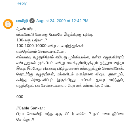
Reply
மணிஜி
August 24, 2009 at 12:42 PM
/தண்டாரோ,
உங்களோடு பேசுவது போலவே இருக்கிறது பதிவு.
100-வது பதிவா..?
100-1000-10000 என்றாக வாழ்த்துக்கள்
என்றெல்லாம் சொல்லமாட்டேன்.
எவ்வளவு எழுதுகிறோம் என்பது முக்கியமல்ல, என்ன எழுதுகிறோம்
என்பதுதான் முக்கியம் என்று எனக்குள்ளிருக்கும் தத்துவானந்தா
இதை இப்போது நினைவு படுத்துவதால் உங்களுக்கும் சொல்கிறேன்.
தொடர்ந்து எழுதுங்கள், உங்களிடம் அதற்கான விஷய ஞானமும்,
கூர்ந்த அவதானிப்பும் இருக்கிறது. உங்கள் துறை சார்ந்தும்,
எழுத்திலும் பல மேன்மைகளைப் பெற என் உள்ளார்ந்த அன்பு.
000
//Cable Sankar :
பிரபா கொண்டு வந்த ஒரு லிட்டர் எங்கே..? நாட்டாமை தீர்ப்பை
சொல்லு..//