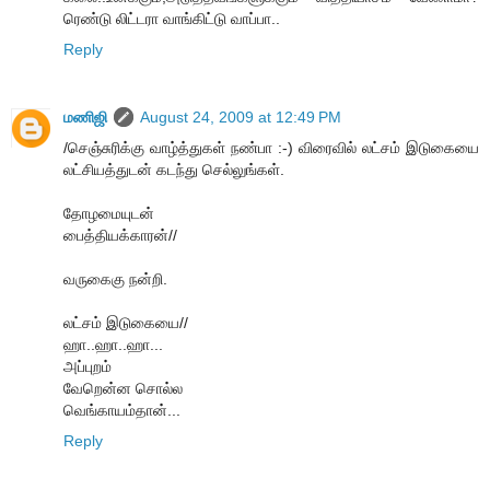
ரெண்டு லிட்டரா வாங்கிட்டு வாப்பா..
Reply
மணிஜி
August 24, 2009 at 12:49 PM
/செஞ்சுரிக்கு வாழ்த்துகள் நண்பா :-) விரைவில் லட்சம் இடுகையை
லட்சியத்துடன் கடந்து செல்லுங்கள்.
தோழமையுடன்
பைத்தியக்காரன்//
வருகைகு நன்றி.
லட்சம் இடுகையை//
ஹா..ஹா..ஹா...
அப்புறம்
வேறென்ன சொல்ல
வெங்காயம்தான்...
Reply