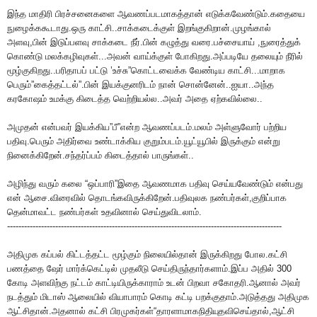
இந்த மாதிரி பிரச்சனைகளை ஆவணப்படமாகத்தான் எடுக்கவேண்டும்.கதையை
நுழைக்ககூடாது.ஒரு காட்சி..சாக்கடைக்குள் இறங்குகிறான்.முழங்கால்
அளவு,பின் இடுப்பளவு சாக்கடை நீர்.பின் கழுத்து வரை.பச்சையாய் ,நுரைத்துக்
கொண்டு மலக்கழிவுகள்...அவன் வாய்க்குள் போகிறது.அப்படியே தலையும் நீரில்
மூழ்குகிறது..பரிதாபப் பட்டு ’உச்சு”கொட்டவைக்க வேண்டிய காட்சி...மாறாக
பெரும்”கைத்தட்டல்”.பின் இயக்குனரிடம் நான் சொன்னேன்..ஐயா..அந்த
கரகோஷம் உமக்கு கிடைத்த வெற்றியல்ல..அவர் அதை ஏற்கவில்லை..
அமுதன் என்பவர் இயக்கிய”பீ”என்ற ஆவணப்படம்.மலம் அள்ளுவோர் பற்றிய
பதிவு.பெரும் அதிர்வை உண்டாக்கிய குறும்படம்.யூட்யூபில் இருக்கும் என்று
நினைக்கிறேன்.சந்தர்ப்பம் கிடைத்தால் பாருங்கள்..
அழிந்து வரும் கலை “ஒப்பாரி”இதை ஆவணமாக பதிவு செய்யவேண்டும் என்பது
என் ஆசை.விரைவில் தொடங்கவிருக்கிறேன்.பதிவுலக நண்பர்கள்,குறிப்பாக
தென்மாவட்ட நண்பர்கள் உதவினால் செய்துவிடலாம்.
-------------------------------------------------------------------------------------------------
அதிமுக கப்பல் கிட்டத்தட்ட மூழ்கும் நிலையில்தான் இருக்கிறது போல.கட்சி
பணத்தை ஷேர் மார்க்கெட்டில் முதலீடு செய்திருந்தார்களாம்.இப்ப அதில் 300
கோடி அளவிற்கு நட்டம் காட்டியிருக்காராம் உடன் பிறவா சகோதரி.ஆனால் அவர்
நடத்தும் மிடாஸ் ஆலையில் வியாபாரம் கொடி கட்டி பறக்குதாம்.அடுத்தது அதிமுக
ஆட்சிதான்.அதனால் கட்சி பிரமுகர்கள்“தாரளாமாகநிதியுதவிசெய்தால்,ஆட்சி