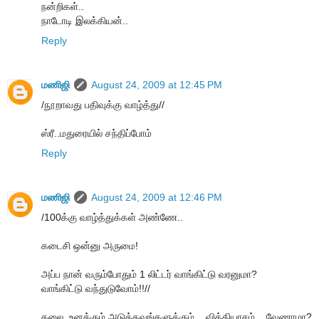
நன்றிகள்..
நாடோடி இலக்கியன்..
Reply
மணிஜி
August 24, 2009 at 12:45 PM
/நூறாவது பதிவுக்கு வாழ்த்து//
ஸ்ரீ..மதுரையில் சந்திப்போம்
Reply
மணிஜி
August 24, 2009 at 12:46 PM
/100க்கு வாழ்த்துக்கள் அண்ணே..
கடைசி ஒன்னு அருமை!
அப்ப நான் வரும்போதும் 1 லிட்டர் வாங்கிட்டு வரனுமா?
வாங்கிட்டு வந்துடுவோம்!!//
கலை..உனக்கும்,அடுத்தவங்களுக்கும் வித்தியாசம் வேணாமா?