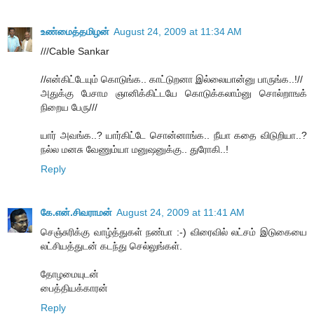
உண்மைத்தமிழன்
August 24, 2009 at 11:34 AM
///Cable Sankar
//என்கிட்டேயும் கொடுங்க.. காட்டுறனா இல்லையான்னு பாருங்க..!//
அதுக்கு பேசாம ஞானிக்கிட்டயே கொடுக்கலாம்னு சொல்றாஙக்
நிறைய பேரு///
யார் அவங்க..? யார்கிட்டே சொன்னாங்க.. நீயா கதை விடுறியா..?
நல்ல மனசு வேணும்யா மனுஷனுக்கு.. துரோகி..!
Reply
கே.என்.சிவராமன்
August 24, 2009 at 11:41 AM
செஞ்சுரிக்கு வாழ்த்துகள் நண்பா :-) விரைவில் லட்சம் இடுகையை
லட்சியத்துடன் கடந்து செல்லுங்கள்.
தோழமையுடன்
பைத்தியக்காரன்
Reply