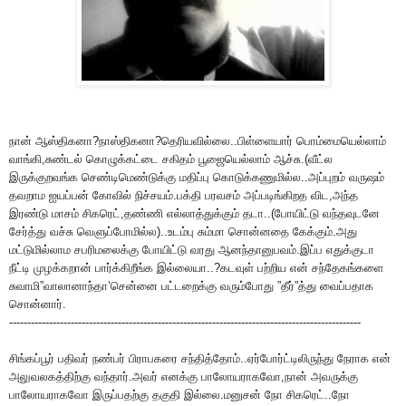
நான் ஆஸ்திகனா?நாஸ்திகனா?தெரியவில்லை..பிள்ளையார் பொம்மையெல்லாம்
வாங்கி,சுண்டல் கொழுக்கட்டை சகிதம் பூஜையெல்லாம் ஆச்சு.(வீட்ல
இருக்குறவங்க செண்டிமெண்டுக்கு மதிப்பு கொடுக்கணுமில்ல..அப்புறம் வருஷம்
தவறாம ஐயப்பன் கோவில் நிச்சயம்.பக்தி பரவசம் அப்படிங்கிறத விட,அந்த
இரண்டு மாசம் சிகரெட்,தண்ணி எல்லாத்துக்கும் தடா..(போயிட்டு வந்தவுடனே
சேர்த்து வச்சு வெளுப்போமில்ல)..உடம்பு சும்மா சொன்னதை கேக்கும்.அது
மட்டுமில்லாம சபரிமலைக்கு போயிட்டு வரது ஆனந்தானுபவம்.இப்ப எதுக்குடா
நீட்டி முழக்கறான் பார்க்கிறீங்க இல்லையா..?கடவுள் பற்றிய என் சந்தேகங்களை
சுவாமி”வாலானாந்தா’சென்னை பட்டறைக்கு வரும்போது ”தீர்”த்து வைப்பதாக
சொன்னார்.
-------------------------------------------------------------------------------------------------
சிங்கப்பூர் பதிவர் நண்பர் பிராபகரை சந்தித்தோம்..ஏர்போர்ட்டிலிருந்து நேராக என்
அலுவலகத்திற்கு வந்தார்.அவர் எனக்கு பாலோயராகவோ,நான் அவருக்கு
பாலோயராகவோ இருப்பதற்கு தகுதி இல்லை.மனுசன் நோ சிகரெட்..நோ