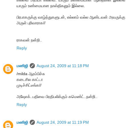
கலவை அய்யா கலவை. யாரும் உண்மையான ஆஸ்திகன் இல்லை
யாரும் உண்மையான நாஸ்திகனும் இல்லை.
பிரபாகருக்கு வாழ்த்துகளுடன், எல்லாம் வல்ல ஆண்டவன் அவருக்கு
அருள் புரிவாராக//
ராகவன் நன்றி..
Reply
மணிஜி
August 24, 2009 at 11:18 PM
/milda ஆரம்பிச்சு
கடைசில காட்டா
முடிச்சிட்டீங்க//
அஷோக்..பதிவை பிரதிபலிக்கும் கமெண்ட்..நன்றி..
Reply
மணிஜி
August 24, 2009 at 11:19 PM