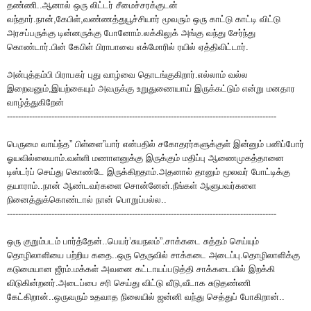
தண்ணி..ஆனால் ஒரு லிட்டர் சீமைச்சரக்குடன்
வந்தார்.நான்,கேபிள்,வண்ணத்துபூச்சியார் மூவரும் ஒரு காட்டு காட்டி விட்டு
அரசப்பருக்கு டின்னருக்கு போனோம்.லக்கிலுக் அங்கு வந்து சேர்ந்து
கொண்டார்.பின் கேபிள் பிராபாவை எக்மோரில் ரயில் ஏத்திவிட்டார்.
அன்புத்தம்பி பிராபகர் புது வாழ்வை தொடங்குகிறார்.எல்லாம் வல்ல
இறைவனும்,இயற்கையும் அவருக்கு உறுதுணையாய் இருக்கட்டும் என்று மனதார
வாழ்த்துகிறேன்
-------------------------------------------------------------------------------------------------
பெருமை வாய்ந்த” பிள்ளை”யார் என்பதில் சகோதரர்களுக்குள் இன்னும் பனிப்போர்
ஓயவில்லையாம்.வள்ளி மணாளனுக்கு இருக்கும் மதிப்பு ஆணைமுகத்தானை
டிஸ்டர்ப் செய்து கொண்டே இருக்கிறதாம்.அதனால் தானும் மூலவர் போட்டிக்கு
தயாராம்..நான் ஆண்டவர்களை சொன்னேன்.நீங்கள் ஆளுபவர்களை
நினைத்துக்கொண்டால் நான் பொறுப்பல்ல..
-------------------------------------------------------------------------------------------------
ஒரு குறும்படம் பார்த்தேன்..பெயர்’சுயநலம்”.சாக்கடை சுத்தம் செய்யும்
தொழிலாளியை பற்றிய கதை..ஒரு தெருவில் சாக்கடை அடைப்பு.தொழிலாளிக்கு
கடுமையான ஜீரம்.மக்கள் அவனை கட்டாயப்படுத்தி சாக்கடையில் இறக்கி
விடுகின்றனர்.அடைப்பை சரி செய்து விட்டு வீடு,வீடாக சுடுதண்ணி
கேட்கிறான்..ஒருவரும் உதவாத நிலையில் ஜன்னி வந்து செத்துப் போகிறான்..