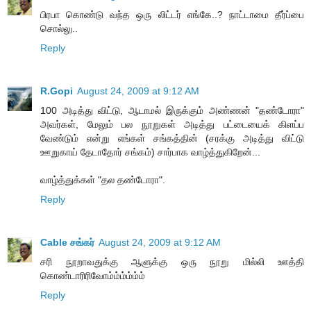
பிரபா கொண்டு வந்த ஒரு லிட்டர் எங்கே..? நாட்டாமை தீர்ப்பை
சொல்லு..
Reply
R.Gopi
August 24, 2009 at 9:12 AM
100 அடித்து விட்டு, ஆடாமல் இருக்கும் அண்ணன் "தண்டோரா"
அவர்கள், மேலும் பல நூறுகள் அடித்து பட்டையைக் கிளப்ப
வேண்டும் என்று எங்கள் சங்கத்தின் (சரக்கு அடித்து விட்டு
ஊறுகாய் தேடாதோர் சங்கம்) சார்பாக வாழ்த்துகிறேன்...
வாழ்த்துக்கள் "தல தண்டோரா".
Reply
Cable சங்கர்
August 24, 2009 at 9:12 AM
சரி நூறாவதுக்கு ஆளுக்கு ஒரு நூறு மில்லி ஊத்தி
கொண்டாரிரிவோம்ம்ம்ம்ம்ம்
Reply