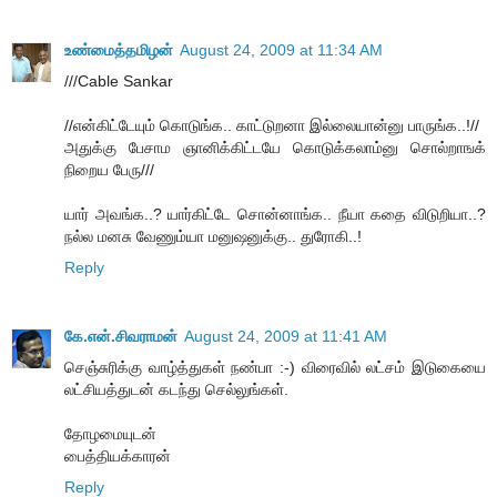
உண்மைத்தமிழன்
August 24, 2009 at 11:34 AM
///Cable Sankar
//என்கிட்டேயும் கொடுங்க.. காட்டுறனா இல்லையான்னு பாருங்க..!//
அதுக்கு பேசாம ஞானிக்கிட்டயே கொடுக்கலாம்னு சொல்றாஙக்
நிறைய பேரு///
யார் அவங்க..? யார்கிட்டே சொன்னாங்க.. நீயா கதை விடுறியா..?
நல்ல மனசு வேணும்யா மனுஷனுக்கு.. துரோகி..!
Reply
கே.என்.சிவராமன்
August 24, 2009 at 11:41 AM
செஞ்சுரிக்கு வாழ்த்துகள் நண்பா :-) விரைவில் லட்சம் இடுகையை
லட்சியத்துடன் கடந்து செல்லுங்கள்.
தோழமையுடன்
பைத்தியக்காரன்
Reply