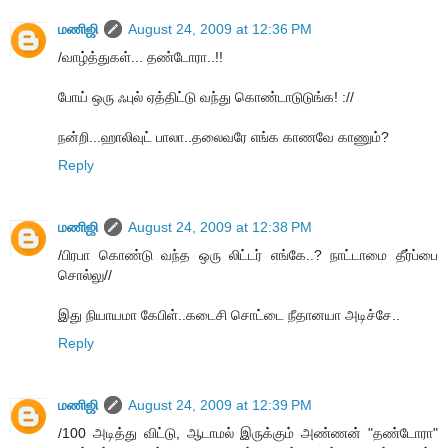
மணிஜி
August 24, 2009 at 12:36 PM
/வாழ்த்துகள்... தண்டோரா..!!
போய் ஒரு ஃபுல் ஏத்திட்டு வந்து கொண்டாடுடுங்க! ://
நன்றி...ஹாலிவுட் பாலா..தலைவரே எங்க காணவே காணும்?
Reply
மணிஜி
August 24, 2009 at 12:38 PM
/பிரபா கொண்டு வந்த ஒரு லிட்டர் எங்கே..? நாட்டாமை தீர்ப்பை
சொல்லு//
இது நியாயமா கேபிள்..கடைசி சொட்டை நீதானயா அடிச்சே..
Reply
மணிஜி
August 24, 2009 at 12:39 PM
/100 அடித்து விட்டு, ஆடாமல் இருக்கும் அண்ணன் "தண்டோரா"