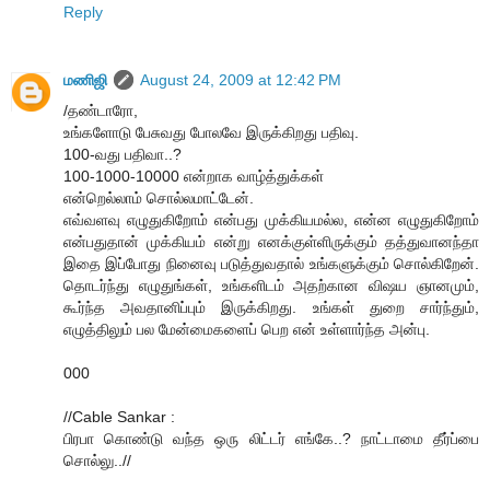
Reply
மணிஜி
August 24, 2009 at 12:42 PM
/தண்டாரோ,
உங்களோடு பேசுவது போலவே இருக்கிறது பதிவு.
100-வது பதிவா..?
100-1000-10000 என்றாக வாழ்த்துக்கள்
என்றெல்லாம் சொல்லமாட்டேன்.
எவ்வளவு எழுதுகிறோம் என்பது முக்கியமல்ல, என்ன எழுதுகிறோம்
என்பதுதான் முக்கியம் என்று எனக்குள்ளிருக்கும் தத்துவானந்தா
இதை இப்போது நினைவு படுத்துவதால் உங்களுக்கும் சொல்கிறேன்.
தொடர்ந்து எழுதுங்கள், உங்களிடம் அதற்கான விஷய ஞானமும்,
கூர்ந்த அவதானிப்பும் இருக்கிறது. உங்கள் துறை சார்ந்தும்,
எழுத்திலும் பல மேன்மைகளைப் பெற என் உள்ளார்ந்த அன்பு.
000
//Cable Sankar :
பிரபா கொண்டு வந்த ஒரு லிட்டர் எங்கே..? நாட்டாமை தீர்ப்பை
சொல்லு..//