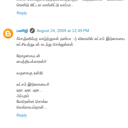
ரெண்டு லிட்டரா வாங்கிட்டு வாப்பா..
Reply
மணிஜி
August 24, 2009 at 12:49 PM
/செஞ்சுரிக்கு வாழ்த்துகள் நண்பா :-) விரைவில் லட்சம் இடுகையை
லட்சியத்துடன் கடந்து செல்லுங்கள்.
தோழமையுடன்
பைத்தியக்காரன்//
வருகைகு நன்றி.
லட்சம் இடுகையை//
ஹா..ஹா..ஹா...
அப்புறம்
வேறென்ன சொல்ல
வெங்காயம்தான்...
Reply