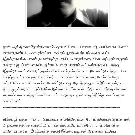
நான் ஆஸ்திகனா?நாஸ்திகனா?தெரியவில்லை..பிள்ளையார் பொம்மையெல்லாம்
வாங்கி,சுண்டல் கொழுக்கட்டை சகிதம் பூஜையெல்லாம் ஆச்சு.(வீட்ல
இருக்குறவங்க செண்டிமெண்டுக்கு மதிப்பு கொடுக்கணுமில்ல..அப்புறம் வருஷம்
தவறாம ஐயப்பன் கோவில் நிச்சயம்.பக்தி பரவசம் அப்படிங்கிறத விட,அந்த
இரண்டு மாசம் சிகரெட்,தண்ணி எல்லாத்துக்கும் தடா..(போயிட்டு வந்தவுடனே
சேர்த்து வச்சு வெளுப்போமில்ல)..உடம்பு சும்மா சொன்னதை கேக்கும்.அது
மட்டுமில்லாம சபரிமலைக்கு போயிட்டு வரது ஆனந்தானுபவம்.இப்ப எதுக்குடா
நீட்டி முழக்கறான் பார்க்கிறீங்க இல்லையா..?கடவுள் பற்றிய என் சந்தேகங்களை
சுவாமி”வாலானாந்தா’சென்னை பட்டறைக்கு வரும்போது ”தீர்”த்து வைப்பதாக
சொன்னார்.
-------------------------------------------------------------------------------------------------
சிங்கப்பூர் பதிவர் நண்பர் பிராபகரை சந்தித்தோம்..ஏர்போர்ட்டிலிருந்து நேராக என்
அலுவலகத்திற்கு வந்தார்.அவர் எனக்கு பாலோயராகவோ,நான் அவருக்கு
பாலோயராகவோ இருப்பதற்கு தகுதி இல்லை.மனுசன் நோ சிகரெட்..நோ