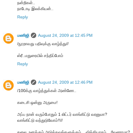
நன்றிகள்..
நாடோடி இலக்கியன்..
Reply
மணிஜி
August 24, 2009 at 12:45 PM
/நூறாவது பதிவுக்கு வாழ்த்து//
ஸ்ரீ..மதுரையில் சந்திப்போம்
Reply
மணிஜி
August 24, 2009 at 12:46 PM
/100க்கு வாழ்த்துக்கள் அண்ணே..
கடைசி ஒன்னு அருமை!
அப்ப நான் வரும்போதும் 1 லிட்டர் வாங்கிட்டு வரனுமா?
வாங்கிட்டு வந்துடுவோம்!!//
கலை..உனக்கும்,அடுத்தவங்களுக்கும் வித்தியாசம் வேணாமா?