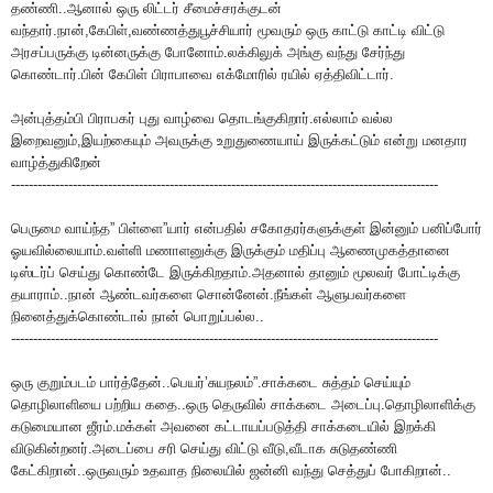
தண்ணி..ஆனால் ஒரு லிட்டர் சீமைச்சரக்குடன்
வந்தார்.நான்,கேபிள்,வண்ணத்துபூச்சியார் மூவரும் ஒரு காட்டு காட்டி விட்டு
அரசப்பருக்கு டின்னருக்கு போனோம்.லக்கிலுக் அங்கு வந்து சேர்ந்து
கொண்டார்.பின் கேபிள் பிராபாவை எக்மோரில் ரயில் ஏத்திவிட்டார்.
அன்புத்தம்பி பிராபகர் புது வாழ்வை தொடங்குகிறார்.எல்லாம் வல்ல
இறைவனும்,இயற்கையும் அவருக்கு உறுதுணையாய் இருக்கட்டும் என்று மனதார
வாழ்த்துகிறேன்
-------------------------------------------------------------------------------------------------
பெருமை வாய்ந்த” பிள்ளை”யார் என்பதில் சகோதரர்களுக்குள் இன்னும் பனிப்போர்
ஓயவில்லையாம்.வள்ளி மணாளனுக்கு இருக்கும் மதிப்பு ஆணைமுகத்தானை
டிஸ்டர்ப் செய்து கொண்டே இருக்கிறதாம்.அதனால் தானும் மூலவர் போட்டிக்கு
தயாராம்..நான் ஆண்டவர்களை சொன்னேன்.நீங்கள் ஆளுபவர்களை
நினைத்துக்கொண்டால் நான் பொறுப்பல்ல..
-------------------------------------------------------------------------------------------------
ஒரு குறும்படம் பார்த்தேன்..பெயர்’சுயநலம்”.சாக்கடை சுத்தம் செய்யும்
தொழிலாளியை பற்றிய கதை..ஒரு தெருவில் சாக்கடை அடைப்பு.தொழிலாளிக்கு
கடுமையான ஜீரம்.மக்கள் அவனை கட்டாயப்படுத்தி சாக்கடையில் இறக்கி
விடுகின்றனர்.அடைப்பை சரி செய்து விட்டு வீடு,வீடாக சுடுதண்ணி
கேட்கிறான்..ஒருவரும் உதவாத நிலையில் ஜன்னி வந்து செத்துப் போகிறான்..