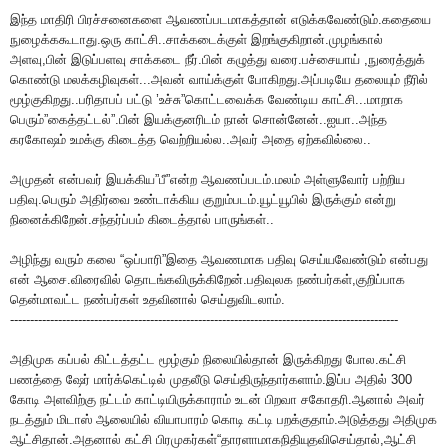
இந்த மாதிரி பிரச்சனைகளை ஆவணப்படமாகத்தான் எடுக்கவேண்டும்.கதையை
நுழைக்ககூடாது.ஒரு காட்சி..சாக்கடைக்குள் இறங்குகிறான்.முழங்கால்
அளவு,பின் இடுப்பளவு சாக்கடை நீர்.பின் கழுத்து வரை.பச்சையாய் ,நுரைத்துக்
கொண்டு மலக்கழிவுகள்...அவன் வாய்க்குள் போகிறது.அப்படியே தலையும் நீரில்
மூழ்குகிறது..பரிதாபப் பட்டு ’உச்சு”கொட்டவைக்க வேண்டிய காட்சி...மாறாக
பெரும்”கைத்தட்டல்”.பின் இயக்குனரிடம் நான் சொன்னேன்..ஐயா..அந்த
கரகோஷம் உமக்கு கிடைத்த வெற்றியல்ல..அவர் அதை ஏற்கவில்லை..
அமுதன் என்பவர் இயக்கிய”பீ”என்ற ஆவணப்படம்.மலம் அள்ளுவோர் பற்றிய
பதிவு.பெரும் அதிர்வை உண்டாக்கிய குறும்படம்.யூட்யூபில் இருக்கும் என்று
நினைக்கிறேன்.சந்தர்ப்பம் கிடைத்தால் பாருங்கள்..
அழிந்து வரும் கலை “ஒப்பாரி”இதை ஆவணமாக பதிவு செய்யவேண்டும் என்பது
என் ஆசை.விரைவில் தொடங்கவிருக்கிறேன்.பதிவுலக நண்பர்கள்,குறிப்பாக
தென்மாவட்ட நண்பர்கள் உதவினால் செய்துவிடலாம்.
-------------------------------------------------------------------------------------------------
அதிமுக கப்பல் கிட்டத்தட்ட மூழ்கும் நிலையில்தான் இருக்கிறது போல.கட்சி
பணத்தை ஷேர் மார்க்கெட்டில் முதலீடு செய்திருந்தார்களாம்.இப்ப அதில் 300
கோடி அளவிற்கு நட்டம் காட்டியிருக்காராம் உடன் பிறவா சகோதரி.ஆனால் அவர்
நடத்தும் மிடாஸ் ஆலையில் வியாபாரம் கொடி கட்டி பறக்குதாம்.அடுத்தது அதிமுக
ஆட்சிதான்.அதனால் கட்சி பிரமுகர்கள்“தாரளாமாகநிதியுதவிசெய்தால்,ஆட்சி