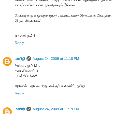
கலவை அய்யா கலவை. யாரும் உண்மையான ஆஸ்திகன் இல்லை
யாரும் உண்மையான நாஸ்திகனும் இல்லை.
பிரபாகருக்கு வாழ்த்துகளுடன், எல்லாம் வல்ல ஆண்டவன் அவருக்கு
அருள் புரிவாராக//
ராகவன் நன்றி..
Reply
மணிஜி
August 24, 2009 at 11:18 PM
/milda ஆரம்பிச்சு
கடைசில காட்டா
முடிச்சிட்டீங்க//
அஷோக்..பதிவை பிரதிபலிக்கும் கமெண்ட்..நன்றி..
Reply
மணிஜி
August 24, 2009 at 11:19 PM