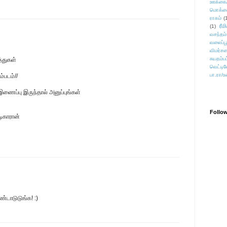
ஊக்கை
மொக்க
ராகம்
(
ரீம
(1)
வசந்தம்
வலைப்பூ
விமர்சன
சுயதம்ப
த்துகள்
வெட்டிவ
பா.ரா/உ
்படம்//
. இணைப்பு இருந்தால் அனுப்புங்கள்
Follo
டிகாரான்
ண்டாடுடுங்க! :)