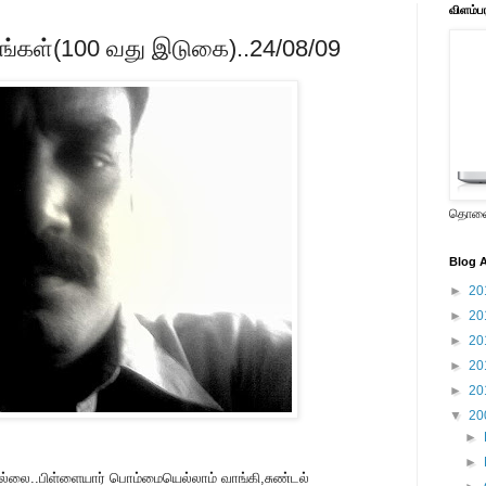
விளம்ப
கங்கள்(100 வது இடுகை)..24/08/09
தொலைக
Blog A
►
20
►
20
►
20
►
20
►
20
▼
20
►
►
லை..பிள்ளையார் பொம்மையெல்லாம் வாங்கி,சுண்டல்