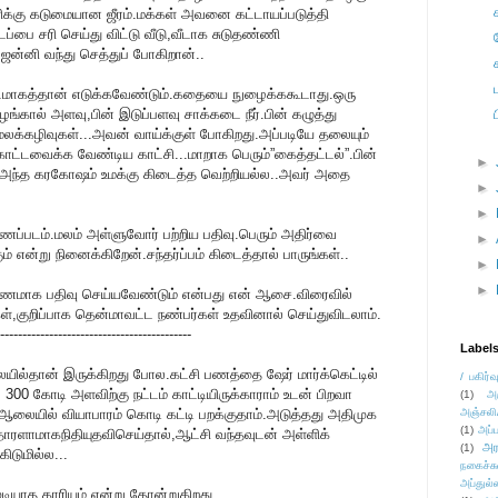
க்கு கடுமையான ஜீரம்.மக்கள் அவனை கட்டாயப்படுத்தி
்பை சரி செய்து விட்டு வீடு,வீடாக சுடுதண்ணி
ஜன்னி வந்து செத்துப் போகிறான்..
மாகத்தான் எடுக்கவேண்டும்.கதையை நுழைக்ககூடாது.ஒரு
ழங்கால் அளவு,பின் இடுப்பளவு சாக்கடை நீர்.பின் கழுத்து
லக்கழிவுகள்...அவன் வாய்க்குள் போகிறது.அப்படியே தலையும்
்சு”கொட்டவைக்க வேண்டிய காட்சி...மாறாக பெரும்”கைத்தட்டல்”.பின்
►
.அந்த கரகோஷம் உமக்கு கிடைத்த வெற்றியல்ல..அவர் அதை
►
►
ப்படம்.மலம் அள்ளுவோர் பற்றிய பதிவு.பெரும் அதிர்வை
►
ும் என்று நினைக்கிறேன்.சந்தர்ப்பம் கிடைத்தால் பாருங்கள்..
►
►
வணமாக பதிவு செய்யவேண்டும் என்பது என் ஆசை.விரைவில்
்,குறிப்பாக தென்மாவட்ட நண்பர்கள் உதவினால் செய்துவிடலாம்.
-------------------------------------------
Label
ிலையில்தான் இருக்கிறது போல.கட்சி பணத்தை ஷேர் மார்க்கெட்டில்
/ பகிர்வ
் 300 கோடி அளவிற்கு நட்டம் காட்டியிருக்காராம் உடன் பிறவா
(1)
அ
ஆலையில் வியாபாரம் கொடி கட்டி பறக்குதாம்.அடுத்தது அதிமுக
அஞ்சலி
(1)
அப்ப
தாரளாமாகநிதியுதவிசெய்தால்,ஆட்சி வந்தவுடன் அள்ளிக்
அர
(1)
ிடுமில்ல...
நகைச்ச
அப்துல்
ியாத காரியம் என்று தோன்றுகிறது.