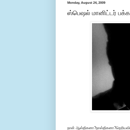
Monday, August 24, 2009
ஸ்பெஷல் மானிட்டர் பக்
நான் ஆஸ்திகனா?நாஸ்திகனா?தெரியவில்