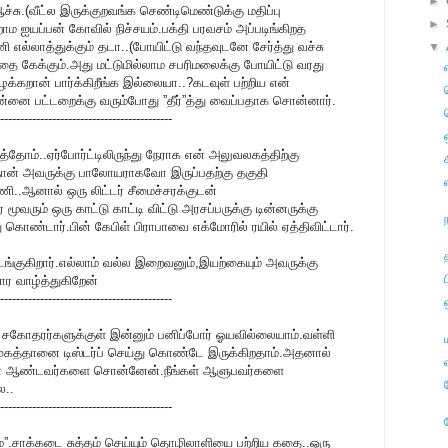
►
சு.(வீட்ல இருக்குறவங்க செண்டிமெண்டுக்கு மதிப்பு
►
ம ஐயப்பன் கோவில் நிச்சயம்.பக்தி பரவசம் அப்படிங்கிறத
எல்லாத்துக்கும் தடா..(போயிட்டு வந்தவுடனே சேர்த்து வச்சு
▼
தை கேக்கும்.அது மட்டுமில்லாம சபரிமலைக்கு போயிட்டு வரது
ழக்கறான் பார்க்கிறீங்க இல்லையா..?கடவுள் பற்றிய என்
னை பட்டறைக்கு வரும்போது ”தீர்”த்து வைப்பதாக சொன்னார்.
-------------------------------------------
தித்தோம்..ஏர்போர்ட்டிலிருந்து நேராக என் அலுவலகத்திற்கு
ான் அவருக்கு பாலோயராகவோ இருப்பதற்கு தகுதி
..ஆனால் ஒரு லிட்டர் சீமைச்சரக்குடன்
 மூவரும் ஒரு காட்டு காட்டி விட்டு அரசப்பருக்கு டின்னருக்கு
 கொண்டார்.பின் கேபிள் பிராபாவை எக்மோரில் ரயில் ஏத்திவிட்டார்.
டங்குகிறார்.எல்லாம் வல்ல இறைவனும்,இயற்கையும் அவருக்கு
ர வாழ்த்துகிறேன்
-------------------------------------------
் சகோதரர்களுக்குள் இன்னும் பனிப்போர் ஓயவில்லையாம்.வள்ளி
ுகத்தானை டிஸ்டர்ப் செய்து கொண்டே இருக்கிறதாம்.அதனால்
.நான் ஆண்டவர்களை சொன்னேன்.நீங்கள் ஆளுபவர்களை
ல..
-------------------------------------------
நலம்”.சாக்கடை சுத்தம் செய்யும் தொழிலாளியை பற்றிய கதை..ஒரு