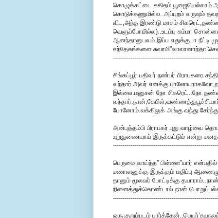
கொழுக்கட்டை சகிதம் பூஜையெல்லாம் ஆச்
கொடுக்கணுமில்ல..அப்புறம் வருஷம் தவறா
விட,அந்த இரண்டு மாசம் சிகரெட்,தண்ணி 
வெளுப்போமில்ல)..உடம்பு சும்மா சொன்ன
ஆனந்தானுபவம்.இப்ப எதுக்குடா நீட்டி மு
சந்தேகங்களை சுவாமி”வாலானாந்தா’சென்
------------------------------------------------------
சிங்கப்பூர் பதிவர் நண்பர் பிராபகரை சந்
வந்தார்.அவர் எனக்கு பாலோயராகவோ,ந
இல்லை.மனுசன் நோ சிகரெட்..நோ தண்ணி
வந்தார்.நான்,கேபிள்,வண்ணத்துபூச்சியார்
போனோம்.லக்கிலுக் அங்கு வந்து சேர்ந்து
அன்புத்தம்பி பிராபகர் புது வாழ்வை தொ
உறுதுணையாய் இருக்கட்டும் என்று மனதா
------------------------------------------------------
பெருமை வாய்ந்த” பிள்ளை”யார் என்பதில
மணாளனுக்கு இருக்கும் மதிப்பு ஆணைம
தானும் மூலவர் போட்டிக்கு தயாராம்.
நினைத்துக்கொண்டால் நான் பொறுப்பல்
------------------------------------------------------
ஒரு குறும்படம் பார்த்தேன்..பெயர்’சுய