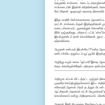
தெருவில் சாக்கடை அடைப்பு.தொழிலாளி
சாக்கடையில் இறக்கி விடுகின்றனர்.அடைப
கேட்கிறான்..ஒருவரும் உதவாத நிலையில் 
இந்த மாதிரி பிரச்சனைகளை ஆவணப்பட
காட்சி..சாக்கடைக்குள் இறங்குகிறான்.மு
வரை.பச்சையாய் ,நுரைத்துக் கொண்டு ம
நீரில் மூழ்குகிறது..பரிதாபப் பட்டு ’உச
இயக்குனரிடம் நான் சொன்னேன்..ஐயா.
ஏற்கவில்லை..
அமுதன் என்பவர் இயக்கிய”பீ”என்ற ஆவண
உண்டாக்கிய குறும்படம்.யூட்யூபில் இருக்க
அழிந்து வரும் கலை “ஒப்பாரி”இதை ஆ
தொடங்கவிருக்கிறேன்.பதிவுலக நண்பர்கள
------------------------------------------------------
அதிமுக கப்பல் கிட்டத்தட்ட மூழ்கும் ந
முதலீடு செய்திருந்தார்களாம்.இப்ப அதில
சகோதரி.ஆனால் அவர் நடத்தும் மிடாஸ் 
ஆட்சிதான்.அதனால் கட்சி பிரமுகர்கள்“
கொள்ளலாம் என்று அறிவுரையாம். விளங்க
ஆனால் இனி திமுகவை தோற்கடிப்பது முட