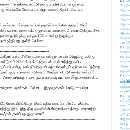
(1)
அற
லைன்னா “கத்தியை காட்டு”என்ற பாலிசி நீட்டாக ஒர்கவுட்
மீள்பதிவ
்கு இவர்களே தேவலாம் என்று மனதை தேற்றி கொள்ள
அனுபவக
அனுபவக
-------------------------------------------
அனுபவக
அனுபவக
்
தன்னை ஈர்த்ததாக “பகிர்தலில்”சொல்லியிருந்தார்.அவர்
அனுபவக
கில் வாசகர்களை விட எழுத்தாளர்கள்தான் அதிகம்.அதிலும் சிலர்
அனுபவ
ுமைக்கு இழுக்கு வந்துவிடுமோ என்று இருக்கும்
நந்தலால
ிழ்த்தியது..நன்றி செல்வா..
அரசியல
-----------------------------------------
(1)
இட
------------------------------------------
உயிரோ
எளக்க
ிறார்.நல்ல சினிமாவுக்காக ஏங்கும் மக்கள் ஆளுக்கு 500 ரூ
ுமாம்.2000 பேர் சேர்ந்தவுடன் படம் எடுத்து டிவிடி
வாசனை/க
அழுகாச
டுப்பார் என்று நாம் நம்பித்தான் ஆக வேண்டும்.ஏற்கனவே ”ஒற்றை
ஒரு வா
்தார்.ஒரு படம்தான் எடுத்தார்.அதற்கு “பிரமீடு”சாமிநாதன்ரூ 3
(1)
கடன
னி சொன்னபோது எல்லாரும் கைத்தட்டினார்கள் இருவரைத்தவிர..
கவ
கவிதைய
தான் அவர்கள்..பின்ன... இருவருக்கும் பிரமீடு சாய்மீரா
காந்தி/
.
(1)
க
கூட்டா
்டுமே மேடையில்..வேறு இளம் புதிய படைப்பாளிகளே இல்லை
கையா?
எடுத்து ஹீம்..இது திரு ஞானியின் மேதாவிலாசத்தை பறைசாற்றி
டண்டன
் மஞ்சள் குளிப்பது இதானோ?
பகிர்வு
(
----------------------------------------------------------------------------------
சிறுக
பொது
கொஞ்ச