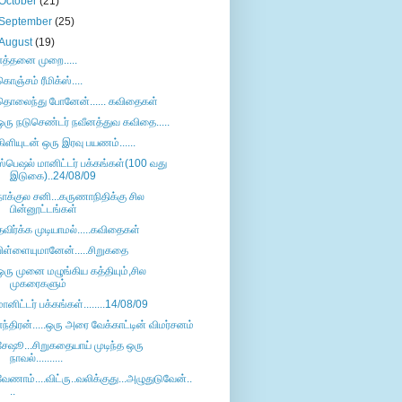
October
(21)
September
(25)
August
(19)
எத்தனை முறை.....
கொஞ்சம் ரீமிக்ஸ்....
தொலைந்து போனேன்...... கவிதைகள்
ஒரு நடுசெண்டர் நவீனத்துவ கவிதை.....
கிளியுடன் ஒரு இரவு பயணம்......
ஸ்பெஷல் மானிட்டர் பக்கங்கள்(100 வது
இடுகை)..24/08/09
நாக்குல சனி...கருணாநிதிக்கு சில
பின்னூட்டங்கள்
தவிர்க்க முடியாமல்.....கவிதைகள்
பிள்ளையுமானேன்.....சிறுகதை
ஒரு முனை மழுங்கிய கத்தியும்,சில
முகரைகளும்
மானிட்டர் பக்கங்கள்........14/08/09
எந்திரன்.....ஒரு அரை வேக்காட்டின் விமர்சனம்
சேஷூ...சிறுகதையாய் முடிந்த ஒரு
நாவல்..........
வேணாம்....விட்ரு..வலிக்குது...அழுதுடுவேன்..
..