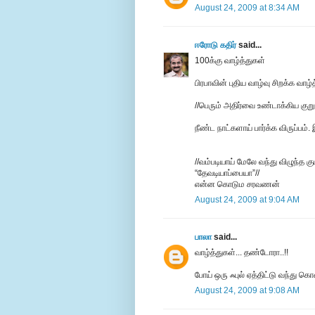
August 24, 2009 at 8:34 AM
ஈரோடு கதிர்
said...
100க்கு வாழ்த்துகள்
பிரபாவின் புதிய வாழ்வு சிறக்க வாழ்
//பெரும் அதிர்வை உண்டாக்கிய குறும
நீண்ட நாட்களாய் பார்க்க விருப்பம்
//வம்படியாய் மேலே வந்து விழுந்த கு
“தேவடியாப்பையா”//
என்ன கொடும சரவணன்
August 24, 2009 at 9:04 AM
பாலா
said...
வாழ்த்துகள்... தண்டோரா..!!
போய் ஒரு ஃபுல் ஏத்திட்டு வந்து கொ
August 24, 2009 at 9:08 AM