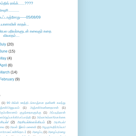
சம்திங் ராங்க்.......????
சேஷூ............
கூட்டாஞ்சோறு-----05/08/09
டயானாவின் காதல்...
பிரபல பதிவர்களுடன் கலைஞர் கதை
விவாதம்....
July
(20)
June
(15)
May
(4)
April
(6)
March
(14)
February
(9)
s
ு
(1)
90 மில்லி ஊத்தி..கொஞ்சமா தண்ணி கலந்து
ஞ்சலி/அனுபவம்
(1)
அஞ்சலி/கண்ணதாசன்
(1)
/கும்பகோணம் குழந்தைகளுக்கு
(1)
அப்படித்தான்
ளம்/துப்பாக்கி/பாப்பாத்தி
(1)
அம்மா/சும்மா/மொக்கை
சியல்/
(2)
அரசியல்/எளக்கியம்
(2)
அரசியல்/
ுவை
(1)
அவள் இளம் மனைவி
(1)
அழகு/கதிர்/ரம்யா/
லா/ராமலட்சுமி/தொடர்
(1)
அழைப்பு
(1)
அழைப்பு/மழை