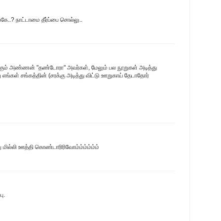
்கே..? நாட்டாமை தீர்ப்பை சொல்லு..
க்கும் அண்ணன் "தண்டோரா" அவர்கள், மேலும் பல நூறுகள் அடித்து
எங்கள் சங்கத்தின் (சரக்கு அடித்து விட்டு ஊறுகாய் தேடாதோர்
 மில்லி ஊத்தி கொண்டாரிரிவோம்ம்ம்ம்ம்ம்
ு.