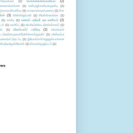
மொக்கை/எளக்கியம்
(2)
/அல்லக்கை
(1)
ை/மகாமொக்கை
(1)
ரண்டி/ஜர்கண்டி/ஏமூண்டி
(1)
1)
ராகவன்/பகிர்வு
(1)
ராமதாசு/ரவுசு/புனைவு
(1)
ரீமா
ிக்ஸ்
(3)
ரீமிக்ஸ்/ஒப்பாரி
(1)
ரீமேக்/மொக்கை
(1)
வலைப் பதிவர் நல வாரியம்
(2)
(1)
வண்டி
(1)
--1
(1)
வாசிப்பு
(1)
விபரீதம்/விகடன்/விமர்சனம்
(1)
விளம்பரம்/ பகிர்வு
(2)
ம்
(1)
விளம்பரம்/
ட்டம்/தற்பெருமை/பீற்றிக்கொள்ளுதல்/
(1)
வீண்வம்பு/
ேலை/நாட்டுநடப்பு
(1)
ஜ்யோவ்ராம்/அனுஜன்யா/வாசு/
ண்மத்தமிழன்/கேபிள்
(1)
ஸ்மைல்/குறும்படம்
(1)
wers