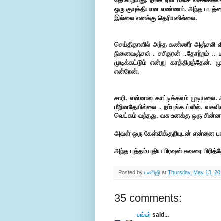
தோன்றியது.
நீங்க ஏன் மீசை வச்சுக்க
ஒரு குயுக்தியான எண்ணம். அந்த படத்த
இல்லை எனக்கு தெரியவில்லை.
செய்திதாளில் அந்த கண்ணீர் அஞ்சலி வ
நினைவஞ்சலி . சசிதரன் ..தோற்றம் .. ம
முடிக்கட்டும் என்று காத்திருந்தேன்
என்றேன்.
சாரி. என்னால காட்டிக்கவும் முடியலை
மீறினதேயில்லை . நம்புங்க ப்ளீஸ்.
வசுவி
வெட்கம் வந்தது.
வசு உனக்கு ஒரு சின்ன 
அவள் ஒரு கேள்விக்குறியுடன் என்னை பா
அந்த புத்தம் புதிய பிரவுன் கவரை பிரித்
Posted by
மணிஜி
at
Thursday, May 13, 20
35 comments:
சங்கர்
said...