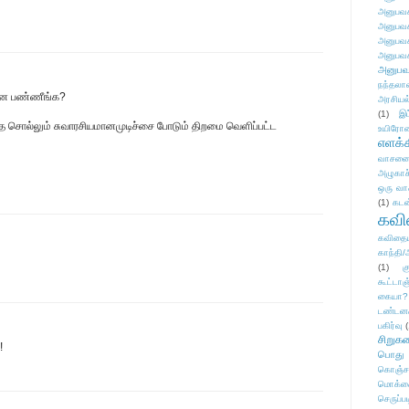
அனுபவக
அனுபவக
அனுபவக
அனுபவக
அனுபவ
நந்தலால
என்ன பண்ணீங்க?
அரசியல
(1)
இட
ை சொல்லும் சுவாரசியமானமுடிச்சை போடும் திறமை வெளிப்பட்ட
உயிரோ
எளக்க
வாசனை/க
அழுகாச
ஒரு வா
(1)
கடன
கவ
கவிதைய
காந்தி/
(1)
க
கூட்டா
கையா?
டண்டன
பகிர்வு
(
சிறுக
!
பொது
கொஞ்ச
மொக்க
செருப்ப