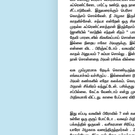
ஃப்ரெண்ட்ஸோட பார்ட்டி உண்டு. ஒரு நாள
சீட்டாடுவேன். இதுவரைக்கும் பெரிச
கொஞ்சம் சொல்லேன். நீ அழகா இரு
காதலிச்சேன். சத்யா என்றேன் ஒரு ச
முதல்ல ஃப்ரெண்ட்ஸாத்தான் இருந்தோம் 
(ஜானியில் “காற்றில் எந்தன் கீதம் “ பா
தேவி பாரடைஸில் கிசுகிசுப்பாய் சொன
இல்லை நிறைய ஈகோ அவளுக்கு. இல்
என்னை விட . பிரிஞ்சுட்டோம் .
வசுமதி
காதல் அனுபவம் ? சும்மா சொல்லு . இன்ன
நான் சொன்னதை அவள் ரசிக்க வில்லை
வசு மும்முரமாக தேடிக் கொண்டிருந்த
எங்கயாச்சும் வச்சிருப்ப . இல்லைன்னா 
அவள் கண்களில் எதோ கலக்கம். கொஞ்
அதான் சீக்கிரம் வந்துட்டேன். பசிக்குத
சப்பில்லை. கேட்க வேண்டாம் என்று மு
அதிகமாகி விட்டது. காலை பேப்பரை விரி
இது எப்படி வசுவின் பிரோவில் ? என் 
உள்ளே ஒரு குரூப் போட்டோ . வசுவும் அத
பக்கத்தில் ஒருவன் . வசீகரமான சிரிப்பு
யாரோ அழகாக வரைந்திருந்தார்கள் . 