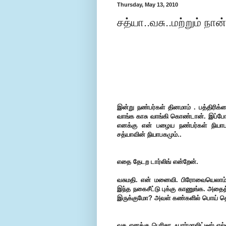
Thursday, May 13, 2010
சத்யா..வசு..மற்றும் நான்
இன்று நண்பர்கள் தினமாம் . பத்திரிக்க
வாங்க காசு வாங்கி கொண்டான். இப்போதெ
எனக்கு என் பழைய நண்பர்கள் நியாப
சத்யாவின் நியாபகமும்..
எதை தேடற டார்லிங் என்றேன்.
வசுமதி. என் மனைவி. பிரோவையெலாம் 
இந்த நகைசீட்டு புக்கு காணுங்க. அதைத
இருக்குமோ?
அவள் கண்களில் பொய் தெர
வசு எனக்கு பெரிசா ஃபார்மாலிட்டீஸ் எல