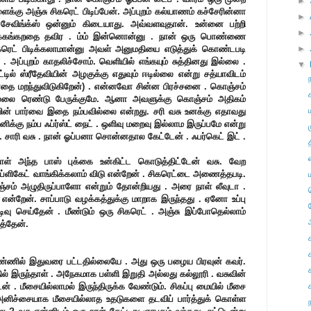
►
ைக்கு அஞ்சு சிகரெட் பிடிப்பேன். அப்புறம் கல்யாணம் கச்சேரின்னா
►
ா சேவிங்க்ஸ் ஒன்னும் கிடையாது. அவ்வளவுதான். உன்னை பற்றி
►
க்கங்கறதை தவிர . ம்ம் இன்னொன்னு . நான் ஒரு பொண்ணை
ிகரெட் பிடிக்கலாமான்னு அவள் அனுமதியை எடுத்துக் கொண்டபடி
►
. அப்புறம் காதலிச்சோம். வெளியில் எங்கயும் சுத்தினது இல்லை .
▼
ட்டில் ஸ்ரீதேவியின் அழகுக்கு எதுவும் ஈடில்லை என்று சத்யாவிடம்
்னதை மறந்துவிடுகிறேன்) . என்னவோ சின்ன பிரச்சனை . கொஞ்சம்
லை ரெண்டு பேருக்குமே. ஆனா அவளுக்கு கொஞ்சம் அதிகம்
யின் பார்வை இதை நம்பவில்லை என்றது. சரி வசு உனக்கு எதாவது
ிக்கு நம்ப ஃப்ர்ஸ்ட் நைட் . ஒளிவு மறைவு இல்லாம இருப்பமே என்று
.
சாரி வசு . நான் ஓப்பனா சொன்னதால கேட்டேன் . ஃபர்கெட் இட் .
ாள்
அந்த பாஸ் புக்கை உன்கிட்ட கொடுத்திட்டேன் வசு. வேற
டூப்ளிகேட் வாங்கிக்கலாம் விடு என்றேன் . சிகரெட்டை அணைத்தபடி.
சம் அழுதிருப்பாளோ என்றும் தோன்றியது .
அரை நாள் லீவுடா .
ு என்றேன்.
சாப்பாடு வழக்கத்துக்கு மாறாக இருந்தது . ஏனோ உப்பு
டிவு செய்தேன் . மீண்டும் ஒரு சிகரெட் . அஞ்சு இப்போதெல்லாம்
த்தேன்.
கண்ணில் இதுவரை பட்டதில்லையே . அது ஒரு பழைய பிரவுன் கவர்.
ில் இருந்தாள் . அநேகமாக பள்ளி இறுதி அல்லது கல்லூரி . வசுவின்
டன் . மீசையில்லாமல் இருந்திருக்க வேண்டும். சிகப்பு மையில் மீசை
அனிச்சையாக மீசையில்லாத உதடுகளை தடவிப் பார்த்துக் கொள்ள