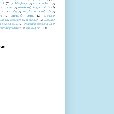
ிக்ஸ்
(3)
ரீமிக்ஸ்/ஒப்பாரி
(1)
ரீமேக்/மொக்கை
(1)
வலைப் பதிவர் நல வாரியம்
(2)
(1)
வண்டி
(1)
--1
(1)
வாசிப்பு
(1)
விபரீதம்/விகடன்/விமர்சனம்
(1)
விளம்பரம்/ பகிர்வு
(2)
ம்
(1)
விளம்பரம்/
ட்டம்/தற்பெருமை/பீற்றிக்கொள்ளுதல்/
(1)
வீண்வம்பு/
ேலை/நாட்டுநடப்பு
(1)
ஜ்யோவ்ராம்/அனுஜன்யா/வாசு/
ண்மத்தமிழன்/கேபிள்
(1)
ஸ்மைல்/குறும்படம்
(1)
wers