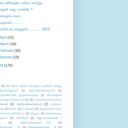
கை அரிக்குதே...என்ன பண்றது....
ராஜாதீ ..ராஜ...யாரங்கே ?
கொஞ்சம் ராவா...
கருநாகம்............
தண்டோரா விருதுகள்............... 2010
April
(15)
March
(18)
February
(18)
January
(18)
09
(176)
s
ு
(1)
90 மில்லி ஊத்தி..கொஞ்சமா தண்ணி கலந்து
ஞ்சலி/அனுபவம்
(1)
அஞ்சலி/கண்ணதாசன்
(1)
/கும்பகோணம் குழந்தைகளுக்கு
(1)
அப்படித்தான்
ளம்/துப்பாக்கி/பாப்பாத்தி
(1)
அம்மா/சும்மா/மொக்கை
சியல்/
(2)
அரசியல்/எளக்கியம்
(2)
அரசியல்/
ுவை
(1)
அவள் இளம் மனைவி
(1)
அழகு/கதிர்/ரம்யா/
லா/ராமலட்சுமி/தொடர்
(1)
அழைப்பு
(1)
அழைப்பு/மழை
ிமுகம்
(1)
அனர்த்தம்
(1)
அனுபவக்கதைகள் /
ு
(1)
அனுபவக்கதைகள்......10
(1)
்கதைகள்......11
(1)
அனுபவக்கதைகள்......3
(1)