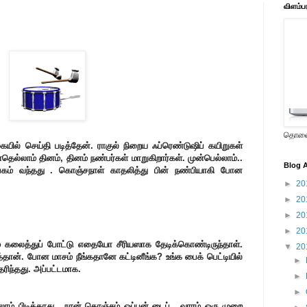
விளம்ப
தொலைக
ையில் செய்தி படித்தேன். ராகுல் நிறைய ஃப்ரெண்டுஷிப் கயிறுகள்
ல்லாம் தினம், தினம் நண்பர்கள் மாறுகிறார்கள். முன்பெல்லாம்..
Blog A
கம் வந்தது . கொஞ்சநாள் காதலித்து பின் நண்பியாகி போன
►
20
►
20
►
20
►
20
கலைத்துப் போட்டு எதையோ சீரியஸாக தேடிக்கொண்டிருந்தாள்.
▼
20
்தான். போன மாசம் நீங்கதானே கட்டினீங்க? உங்க பைக் பெட்டியில்
►
ிந்தது. அப்பட்டமாக.
►
►
்லாம் பிடிக்காது . நான் கொஞ்சம் ஓப்பன் டைப் . வாரம் ஒரு முறை