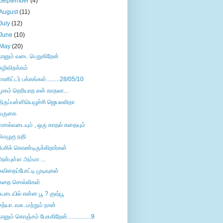
September
(4)
August
(11)
July
(12)
June
(10)
May
(20)
நானும் வடை பெறுகிறேன்
கழிவிறக்கம்
மானிட்டர் பக்கங்கள்.........28/05/10
முகம் தெரியாத என் காதலா...
திருப்பள்ளியெழுச்சி ஜெயலலிதா
வருகை
மசால்வடையும் , ஒரு காதல் கதையும்
மெழுகு நதி
பேசிக் கொண்டிருக்கிறார்கள்
அன்புள்ள அம்மா ...
கவிதைப்போட்டி முடிவுகள்
கதை சொல்லிகள்
கூடையில் என்ன பூ ? குஷ்பூ
சத்யா..வசு..மற்றும் நான்
நானும் கொஞ்சம் பேசுகிறேன்................9