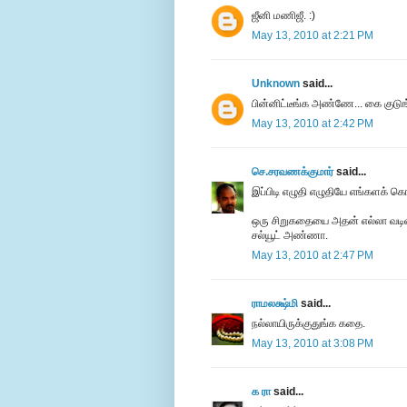
ஜீனி மணிஜீ. :)
May 13, 2010 at 2:21 PM
Unknown
said...
பின்னிட்டீங்க அண்ணே... கை குடுங்
May 13, 2010 at 2:42 PM
செ.சரவணக்குமார்
said...
இப்பிடி எழுதி எழுதியே எங்களக் க
ஒரு சிறுகதையை அதன் எல்லா வடிவங்
சல்யூட் அண்ணா.
May 13, 2010 at 2:47 PM
ராமலக்ஷ்மி
said...
நல்லாயிருக்குதுங்க கதை.
May 13, 2010 at 3:08 PM
க ரா
said...