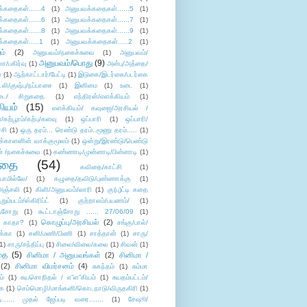
்கதைகள்......4
(1)
அனுபவக்கதைகள்......5
(1)
்கதைகள்......6
(1)
அனுபவக்கதைகள்......7
(1)
்கதைகள்......8
(1)
அனுபவக்கதைகள்......9
(1)
்கதைகள்.....1
(1)
அனுபவக்கதைகள்.....2
(1)
ம்
(2)
அனுபவம்/நகைச்சுவை
(1)
அனுபவம்/
அனுபவம்/பொது
(9)
ா/பகிர்வு
(1)
அன்பு/அத்தை/
்
(1)
ஆற்காட்டார்/பேட்டி
(1)
இடுகை/இடர்கை/படர்கை
்லி/குஷ்பு/நப்பாசை
(1)
இனிமை
(1)
உடை
(1)
டை/ சிறுகதை
(1)
எந்திரன்/எளக்கியம்
(1)
ியம்
(15)
எளக்கியம்/ கவுஜை/அரசியல் /
ற்பூரம்/கற்பு/களவு
(1)
ஒப்பாரி
(1)
ஒப்பாரி/
்சி
(1)
ஒரு தரம்... ரெண்டு தரம்..மூணு தரம்.....
(1)
க்காளனின் வாக்குமூலம்
(1)
ஒன்று/இரண்டு/பெண்டு
் /நகைச்சுவை
(1)
கண்ணாடி/முன்னாடி/பின்னாடி
(1)
ிதை
(54)
கவிதை/காட்சி
(1)
ாமில்லே/
(1)
கழுதை/தவிடு/புண்ணாக்கு
(1)
அஞ்சலி
(1)
கிளி/அனுபவம்/லாரி
(1)
கு(பு)ட்டி கதை
ுறும்படம்/ஸ்கிரிப்ட்
(1)
குற்றாலம்/பயணம்/
(1)
ஞ்சோறு
(1)
கூட்டாஞ்சோறு ...... 27/06/09
(1)
கொழுப்பு/அரசியல்
(2)
 காதா?
(1)
சங்கு/பால்/
க்கா
(1)
சனி/மணி/பிணி
(1)
சாத்தான்
(1)
சாரு/
1)
சாரு/சந்திப்பு
(1)
சிலை/விலை/கலை
(1)
சிவன்
(1)
தை
(5)
சினிமா / அனுபவங்கள்
(2)
சினிமா /
(2)
சினிமா விமர்சனம்
(4)
சுகந்தம்
(1)
சும்மா
ம்
(1)
சுயசொறிதல் / எ”ள”கியம்
(1)
சுயதம்பட்டம்/
ை
(1)
செம்மொழி/மாங்கனி/கொடநாடு/விருதகிரி
(1)
டி...... முதல் ஜேப்படி வரை.......
(1)
சேஷூ/