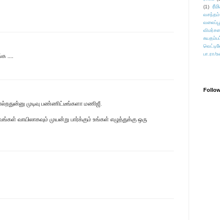
ரீம
(1)
வசந்தம்
வலைப்பூ
விமர்சன
சுயதம்ப
வெட்டிவ
பா.ரா/உ
க ....
Follo
ொல்றதுன்னு முடிவு பண்ணிட்டீங்களா மணிஜீ.
கள் வாயிலாகவும் முயன்று பார்க்கும் உங்கள் எழுத்துக்கு ஒரு