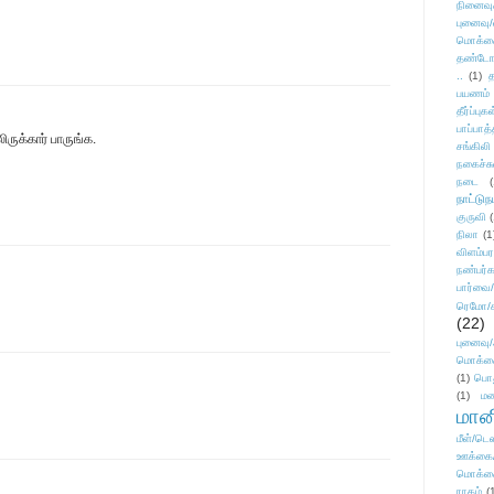
நினைவு
புனைவு
மொக்க
தண்டோரா
..
(1)
த
பயணம்
தீர்ப்பு
பாப்பாத்
ுக்கார் பாருங்க.
சங்கிலி
நகைச்ச
நடை
(
நாட்டுந
குருவி
நிலா
(1
விளம்பர
நண்பர்க
பார்வை/
ரெமோ/க
(22)
புனைவ
மொக்க
(1)
பொ
(1)
மன
மானி
மீள்/டெஸ
ஊக்கை
மொக்க
ராகம்
(