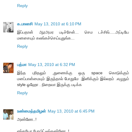
Reply
க.பாலாசி
May 13, 2010 at 6:10 PM
இப்பதான் ஆரஅமர படிச்சேன்... செம டச்சிங்.....அப்டியே
மனசையும் கலங்கச்செய்யுதுங்க...
Reply
பத்மா
May 13, 2010 at 6:32 PM
இந்த புரிதலும் ,துணைக்கு ஒரு space கொடுக்கும்
மனப்பான்மையும் இருந்தால் போதுமே .இனிக்கும் இல்லறம் .எழுதும்
style ஓஹோ . நிறைவா இருக்கு படிக்க
Reply
உண்மைத்தமிழன்
May 13, 2010 at 6:45 PM
அண்ணே..!
எங்கயோ போயிட்டீங்கண்ணே..!