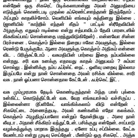
என்றேன் ஒரு சிகரெட் பிடிக்கலாமான்னு அவள் அனுமதியை
எடுத்துக் கொண்டபடி
முதல்ல ஃப்ரெண்ட்ஸாத்தான் இருந்தோம் .
அப்புறம் காதலிச்சோம். வெளியில் எங்கயும் சுத்தினது இல்லை .
(ஜானியில் “காற்றில் எந்தன் கீதம் “ பாட்டில் ஸ்ரீதேவியின்
அழகுக்கு எதுவும் ஈடில்லை என்று சத்யாவிடம் தேவி பாரடைஸில்
கிசுகிசுப்பாய் சொன்னதை மறந்துவிடுகிறேன்) . என்னவோ சின்ன
பிரச்சனை . கொஞ்சம் இல்லை நிறைய ஈகோ அவளுக்கு. இல்லை
ரெண்டு பேருக்குமே. ஆனா அவளுக்கு கொஞ்சம் அதிகம் என்னை
விட . பிரிஞ்சுட்டோம் .
வசுமதியின் பார்வை இதை நம்பவில்லை
என்றது. சரி வசு உனக்கு எதாவது காதல் அனுபவம் ? சும்மா
சொல்லு . இன்னிக்கு நம்ப ஃப்ர்ஸ்ட் நைட் . ஒளிவு மறைவு இல்லாம
இருப்பமே என்று நான் சொன்னதை அவள் ரசிக்க வில்லை.
சாரி
வசு . நான் ஓப்பனா சொன்னதால கேட்டேன் . ஃபர்கெட் இட் .
வசு மும்முரமாக தேடிக் கொண்டிருந்தாள்
அந்த பாஸ் புக்கை
உன்கிட்ட கொடுத்திட்டேன் வசு. வேற எங்கயாச்சும் வச்சிருப்ப .
இல்லைன்னா டூப்ளிகேட் வாங்கிக்கலாம் விடு என்றேன் .
சிகரெட்டை அணைத்தபடி. அவள் கண்களில் எதோ கலக்கம்.
கொஞ்சம் அழுதிருப்பாளோ என்றும் தோன்றியது .
அரை நாள்
லீவுடா . அதான் சீக்கிரம் வந்துட்டேன். பசிக்குது என்றேன்.
சாப்பாடு
வழக்கத்துக்கு மாறாக இருந்தது . ஏனோ உப்பு சப்பில்லை. கேட்க
வேண்டாம் என்று முடிவு செய்தேன் . மீண்டும் ஒரு சிகரெட் . அஞ்சு