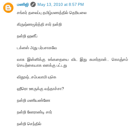
மணிஜி
May 13, 2010 at 8:57 PM
சங்கர் தலைப்பு தமிழ்மணத்தில் தெரியலை
கிருஷ்ணமூர்த்தி சார் நன்றி
நன்றி ஹனீப்
டக்ளஸ் அது பர்பசாகவே
வாசு இன்னிக்கு உங்கதையை விட இது சுமார்தான்.. கொஞ்சம்
செயற்கையாக எனக்கு பட்டது
விதூஷ்..சம்பவாமி யுகெ
ஹீரொ ஊருக்கு வந்தாச்சா?
நன்றி மணியண்ணே
நன்றி லோராண்டி சார்
நன்றி செந்தில்