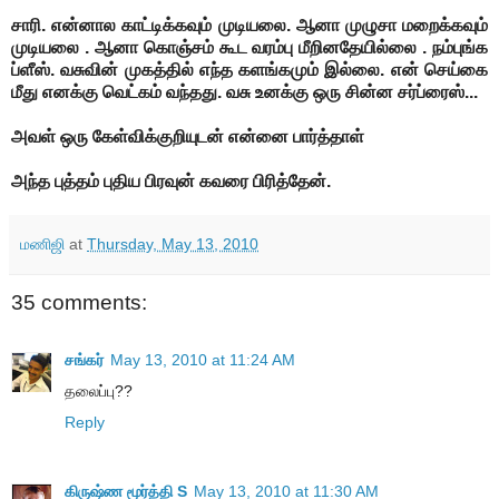
சாரி. என்னால காட்டிக்கவும் முடியலை. ஆனா முழுசா மறைக்கவும்
முடியலை . ஆனா கொஞ்சம் கூட வரம்பு மீறினதேயில்லை . நம்புங்க
ப்ளீஸ்.
வசுவின் முகத்தில் எந்த களங்கமும் இல்லை. என் செய்கை
மீது எனக்கு வெட்கம் வந்தது.
வசு உனக்கு ஒரு சின்ன சர்ப்ரைஸ்...
அவள் ஒரு கேள்விக்குறியுடன் என்னை பார்த்தாள்
அந்த புத்தம் புதிய பிரவுன் கவரை பிரித்தேன்.
மணிஜி
at
Thursday, May 13, 2010
35 comments:
சங்கர்
May 13, 2010 at 11:24 AM
தலைப்பு??
Reply
கிருஷ்ண மூர்த்தி S
May 13, 2010 at 11:30 AM