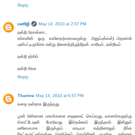
Reply
மணிஜி
May 14, 2010 at 2:07 PM
நன்றி பிரசன்னா..
உங்களின் ஒரு கவிதை(வாரமலருக்கு அனுப்புங்கள்)..அதனால்
புண்பட்டிருபிரொ என்று நினைத்திருந்தேன்..சாரியும், நன்றியும்
நன்றி நர்சிம்
நன்றி சிவா
Reply
Thamira
May 14, 2010 at 6:57 PM
கதை நன்றாக இருந்தது.
முன் பின்னான பாராக்களை ஹைலைட் செய்வது, வசனங்களுக்கு
கொட்டேஷன் போடுவது இதெல்லாம் இருந்தால் இன்னும்
எளிமையாக இருக்கும். கரடியா கத்தினாலும் நீங்க
கேட்கமாட்டீங்கன்னு தெரிஞ்சும் சொல்றேன் பாருங்க.. என்னை