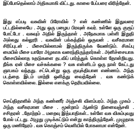
இப்போதெல்லாம் அதிகமாகி விட்டது. காலை பேப்பரை விரித்தேன்.
இது எப்படி வசுவின் பிரோவில் ? என் கண்ணில் இதுவரை
பட்டதில்லையே . அது ஒரு பழைய பிரவுன் கவர். உள்ளே ஒரு குரூப்
போட்டோ . வசுவும் அதில் இருந்தாள் . அநேகமாக பள்ளி இறுதி
அல்லது கல்லூரி . வசுவின் பக்கத்தில் ஒருவன் . வசீகரமான
சிரிப்புடன் . மீசையில்லாமல் இருந்திருக்க வேண்டும். சிகப்பு
மையில் மீசை யாரோ அழகாக வரைந்திருந்தார்கள் . அனிச்சையாக
மீசையில்லாத உதடுகளை தடவிப் பார்த்துக் கொள்ள தோன்றியது.
நீங்க ஏன் மீசை வச்சுக்கலை ? வசு என்னிடம் ஒரு நாள் கேட்டது
ஞாபகம் வந்தது. சட்டென்று ஒரு குயுக்தியான எண்ணம். அந்த
படத்தை இடம் மாற்றி ஒளித்து வைத்தேன் . வசு கண்டுக்
கொள்ளவில்லை. இல்லை எனக்கு தெரியவில்லை.
செய்திதாளில் அந்த கண்ணீர் அஞ்சலி விளம்பரம். அந்த முகம் .
அந்த வசீகரமான மீசை . மூன்றாம் ஆண்டு நினைவஞ்சலி .
சசிதரன் ..தோற்றம் .. மறைவு இத்யாதிகள்.. உள்ளே வசு விசும்புவது
போல் பட்டது.
அழுது முடிக்கட்டும் என்று காத்திருந்தேன். முழுதாக
ஒரு மணிநேரம் .
வசு கொஞ்சம் வெளியில் போகலாமா என்றேன்.