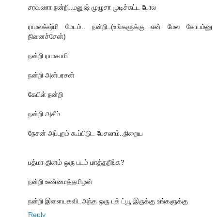
சரவணா நன்றி..மனுஷ் முழுசா முடிச்சுட்ட போல
ராமலக்‌ஷ்மி மேடம்.. நன்றி..(உங்களுக்கு என் மேல கோபம்னு
நினைச்சேன்)
நன்றி ராமசாமி
நன்றி அன்பரசன்
கேபிள் நன்றி
நன்றி அசீம்
நேசன் அப்புறம் கூப்பிடு.. பேசலாம்..நிறைய
பத்மா தினம் ஒரு படம் மாத்தறீங்க?
நன்றி உண்மைத்தமிழன்
நன்றி இளையகவி..அந்த ஒரு புக் ட்யூ இருக்கு உங்களுக்கு
Reply