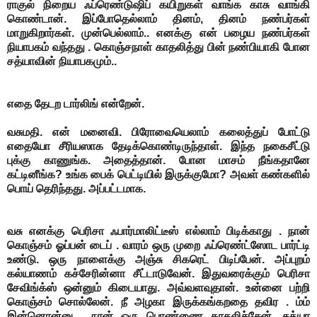
ராகுல் நிறைய ஃப்ரெண்டுஷிப் கயிறுகள் வாங்க காசு வாங்கி
கொண்டான். இப்போதெல்லாம் தினம், தினம் நண்பர்கள்
மாறுகிறார்கள். முன்பெல்லாம்.. எனக்கு என் பழைய நண்பர்கள்
நியாபகம் வந்தது . கொஞ்சநாள் காதலித்து பின் நண்பியாகி போன
சத்யாவின் நியாபகமும்..
எதை தேடற டார்லிங் என்றேன்.
வசுமதி. என் மனைவி. பிரோவையெலாம் கலைத்துப் போட்டு
எதையோ சீரியஸாக தேடிக்கொண்டிருந்தாள்.
இந்த நகைசீட்டு
புக்கு காணுங்க. அதைத்தான். போன மாசம் நீங்கதானே
கட்டினீங்க? உங்க பைக் பெட்டியில் இருக்குமோ?
அவள் கண்களில்
பொய் தெரிந்தது. அப்பட்டமாக.
வசு எனக்கு பெரிசா ஃபார்மாலிட்டீஸ் எல்லாம் பிடிக்காது . நான்
கொஞ்சம் ஓப்பன் டைப் . வாரம் ஒரு முறை ஃப்ரெண்ட்ஸோட பார்ட்டி
உண்டு. ஒரு நாளைக்கு அஞ்சு சிகரெட் பிடிப்பேன். அப்புறம்
கல்யாணம் கச்சேரின்னா சீட்டாடுவேன். இதுவரைக்கும் பெரிசா
சேவிங்க்ஸ் ஒன்னும் கிடையாது. அவ்வளவுதான். உன்னை பற்றி
கொஞ்சம் சொல்லேன். நீ அழகா இருக்கங்கறதை தவிர . ம்ம்
இன்னொன்னு . நான் ஒரு பொண்ணை காதலிச்சேன். சத்யா