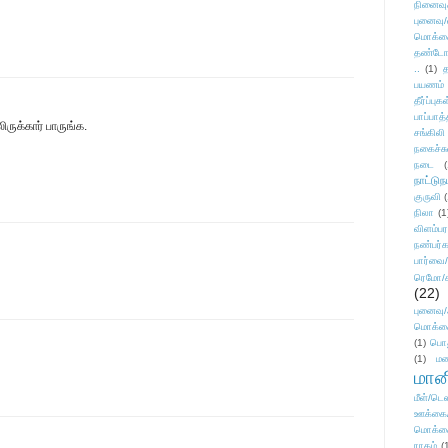
நினைவு
புனைவு
மொக்க
தண்டோரா
..
(1)
த
பயணம்
தீர்ப்பு
பாப்பாத்
ுக்கார் பாருங்க.
சங்கிலி
நகைச்ச
நடை
(
நாட்டுந
குருவி
நிலா
(1
விளம்பர
நண்பர்க
பார்வை/
ரெமோ/க
(22)
புனைவ
மொக்க
(1)
பொ
(1)
மன
மானி
மீள்/டெஸ
ஊக்கை
மொக்க
ராகம்
(