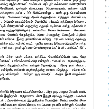
►
ைக்கு அஞ்சு சிகரெட் பிடிப்பேன். அப்புறம் கல்யாணம் கச்சேரின்னா
►
ா சேவிங்க்ஸ் ஒன்னும் கிடையாது. அவ்வளவுதான். உன்னை பற்றி
►
க்கங்கறதை தவிர . ம்ம் இன்னொன்னு . நான் ஒரு பொண்ணை
ிகரெட் பிடிக்கலாமான்னு அவள் அனுமதியை எடுத்துக் கொண்டபடி
►
. அப்புறம் காதலிச்சோம். வெளியில் எங்கயும் சுத்தினது இல்லை .
▼
ட்டில் ஸ்ரீதேவியின் அழகுக்கு எதுவும் ஈடில்லை என்று சத்யாவிடம்
்னதை மறந்துவிடுகிறேன்) . என்னவோ சின்ன பிரச்சனை . கொஞ்சம்
லை ரெண்டு பேருக்குமே. ஆனா அவளுக்கு கொஞ்சம் அதிகம்
யின் பார்வை இதை நம்பவில்லை என்றது. சரி வசு உனக்கு எதாவது
ிக்கு நம்ப ஃப்ர்ஸ்ட் நைட் . ஒளிவு மறைவு இல்லாம இருப்பமே என்று
.
சாரி வசு . நான் ஓப்பனா சொன்னதால கேட்டேன் . ஃபர்கெட் இட் .
ாள்
அந்த பாஸ் புக்கை உன்கிட்ட கொடுத்திட்டேன் வசு. வேற
டூப்ளிகேட் வாங்கிக்கலாம் விடு என்றேன் . சிகரெட்டை அணைத்தபடி.
சம் அழுதிருப்பாளோ என்றும் தோன்றியது .
அரை நாள் லீவுடா .
ு என்றேன்.
சாப்பாடு வழக்கத்துக்கு மாறாக இருந்தது . ஏனோ உப்பு
டிவு செய்தேன் . மீண்டும் ஒரு சிகரெட் . அஞ்சு இப்போதெல்லாம்
த்தேன்.
கண்ணில் இதுவரை பட்டதில்லையே . அது ஒரு பழைய பிரவுன் கவர்.
ில் இருந்தாள் . அநேகமாக பள்ளி இறுதி அல்லது கல்லூரி . வசுவின்
டன் . மீசையில்லாமல் இருந்திருக்க வேண்டும். சிகப்பு மையில் மீசை
அனிச்சையாக மீசையில்லாத உதடுகளை தடவிப் பார்த்துக் கொள்ள