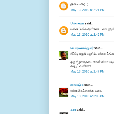
ஜீனி மணிஜீ. :)
May 13, 2010 at 2:21 PM
Unknown
said...
பின்னிட்டீங்க அண்ணே... கை குடுங்
May 13, 2010 at 2:42 PM
செ.சரவணக்குமார்
said...
இப்பிடி எழுதி எழுதியே எங்களக் க
ஒரு சிறுகதையை அதன் எல்லா வடிவங்
சல்யூட் அண்ணா.
May 13, 2010 at 2:47 PM
ராமலக்ஷ்மி
said...
நல்லாயிருக்குதுங்க கதை.
May 13, 2010 at 3:08 PM
க ரா
said...