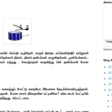
விளம்ப
தொலைக
ையில் செய்தி படித்தேன். ராகுல் நிறைய ஃப்ரெண்டுஷிப் கயிறுகள்
ல்லாம் தினம், தினம் நண்பர்கள் மாறுகிறார்கள். முன்பெல்லாம்..
Blog A
கம் வந்தது . கொஞ்சநாள் காதலித்து பின் நண்பியாகி போன
►
20
►
20
►
20
►
20
கலைத்துப் போட்டு எதையோ சீரியஸாக தேடிக்கொண்டிருந்தாள்.
▼
20
்தான். போன மாசம் நீங்கதானே கட்டினீங்க? உங்க பைக் பெட்டியில்
►
ிந்தது. அப்பட்டமாக.
►
►
்லாம் பிடிக்காது . நான் கொஞ்சம் ஓப்பன் டைப் . வாரம் ஒரு முறை