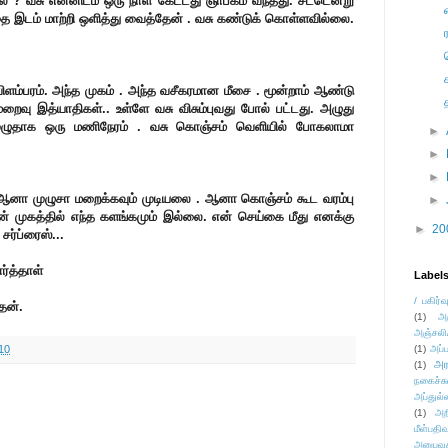
லை ? வசு என்னிடம் ஒரு நாள் கேட்டது ஞாபகம் வந்தது. சட்டென்று
ை இடம் மாற்றி ஒளித்து வைத்தேன் . வசு கண்டுக் கொள்ளவில்லை.
ிளம்பரம். அந்த முகம் . அந்த வசீகரமான மீசை . மூன்றாம் ஆண்டு
றைவு இத்யாதிகள்.. உள்ளே வசு விசும்புவது போல் பட்டது.
அழுது
. முழுதாக ஒரு மணிநேரம் .
வசு கொஞ்சம் வெளியில் போகலாமா
►
►
►
. ஆனா முழுசா மறைக்கவும் முடியலை . ஆனா கொஞ்சம் கூட வரம்பு
►
ன் முகத்தில் எந்த களங்கமும் இல்லை. என் செய்கை மீது எனக்கு
►
20
சர்ப்ரைஸ்...
ர்த்தாள்
Label
/ பகிர்வ
தேன்.
(1)
அ
அஞ்சலி
10
(1)
அப்ப
அர
(1)
நகைச்ச
அப்துல்
(1)
அற
மீள்பதிவ
அனுபவக