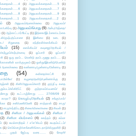
்கதைகள்......4
(1)
அனுபவக்கதைகள்......5
(1)
்கதைகள்......6
(1)
அனுபவக்கதைகள்......7
(1)
்கதைகள்......8
(1)
அனுபவக்கதைகள்......9
(1)
்கதைகள்.....1
(1)
அனுபவக்கதைகள்.....2
(1)
ம்
(2)
அனுபவம்/நகைச்சுவை
(1)
அனுபவம்/
அனுபவம்/பொது
(9)
ா/பகிர்வு
(1)
அன்பு/அத்தை/
்
(1)
ஆற்காட்டார்/பேட்டி
(1)
இடுகை/இடர்கை/படர்கை
்லி/குஷ்பு/நப்பாசை
(1)
இனிமை
(1)
உடை
(1)
டை/ சிறுகதை
(1)
எந்திரன்/எளக்கியம்
(1)
ியம்
(15)
எளக்கியம்/ கவுஜை/அரசியல் /
ற்பூரம்/கற்பு/களவு
(1)
ஒப்பாரி
(1)
ஒப்பாரி/
்சி
(1)
ஒரு தரம்... ரெண்டு தரம்..மூணு தரம்.....
(1)
க்காளனின் வாக்குமூலம்
(1)
ஒன்று/இரண்டு/பெண்டு
் /நகைச்சுவை
(1)
கண்ணாடி/முன்னாடி/பின்னாடி
(1)
ிதை
(54)
கவிதை/காட்சி
(1)
ாமில்லே/
(1)
கழுதை/தவிடு/புண்ணாக்கு
(1)
அஞ்சலி
(1)
கிளி/அனுபவம்/லாரி
(1)
கு(பு)ட்டி கதை
ுறும்படம்/ஸ்கிரிப்ட்
(1)
குற்றாலம்/பயணம்/
(1)
ஞ்சோறு
(1)
கூட்டாஞ்சோறு ...... 27/06/09
(1)
கொழுப்பு/அரசியல்
(2)
 காதா?
(1)
சங்கு/பால்/
க்கா
(1)
சனி/மணி/பிணி
(1)
சாத்தான்
(1)
சாரு/
1)
சாரு/சந்திப்பு
(1)
சிலை/விலை/கலை
(1)
சிவன்
(1)
தை
(5)
சினிமா / அனுபவங்கள்
(2)
சினிமா /
(2)
சினிமா விமர்சனம்
(4)
சுகந்தம்
(1)
சும்மா
ம்
(1)
சுயசொறிதல் / எ”ள”கியம்
(1)
சுயதம்பட்டம்/
ை
(1)
செம்மொழி/மாங்கனி/கொடநாடு/விருதகிரி
(1)
டி...... முதல் ஜேப்படி வரை.......
(1)
சேஷூ/