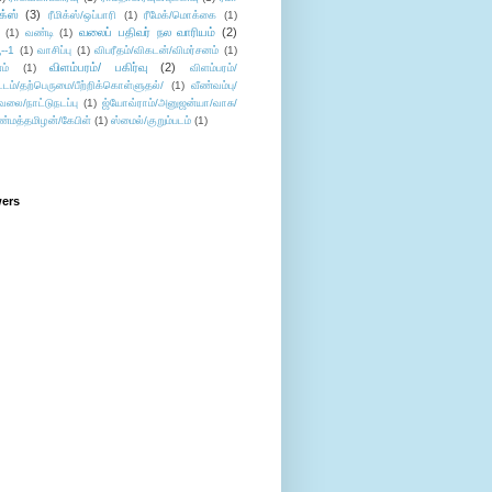
ிக்ஸ்
(3)
ரீமிக்ஸ்/ஒப்பாரி
(1)
ரீமேக்/மொக்கை
(1)
வலைப் பதிவர் நல வாரியம்
(2)
(1)
வண்டி
(1)
--1
(1)
வாசிப்பு
(1)
விபரீதம்/விகடன்/விமர்சனம்
(1)
விளம்பரம்/ பகிர்வு
(2)
ம்
(1)
விளம்பரம்/
ட்டம்/தற்பெருமை/பீற்றிக்கொள்ளுதல்/
(1)
வீண்வம்பு/
ேலை/நாட்டுநடப்பு
(1)
ஜ்யோவ்ராம்/அனுஜன்யா/வாசு/
ண்மத்தமிழன்/கேபிள்
(1)
ஸ்மைல்/குறும்படம்
(1)
wers