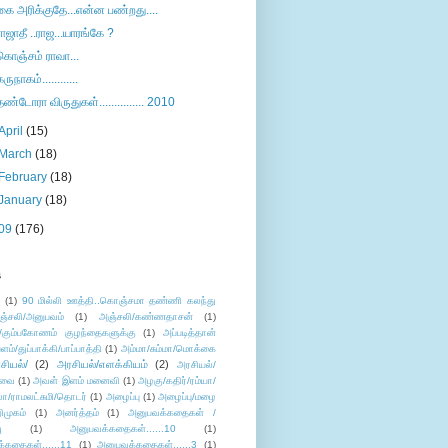
கை அரிக்குதே...என்ன பண்றது....
ராஜாதீ ..ராஜ...யாரங்கே ?
கொஞ்சம் ராவா...
கருநாகம்............
தண்டோரா விருதுகள்............... 2010
April
(15)
March
(18)
February
(18)
January
(18)
09
(176)
s
ு
(1)
90 மில்லி ஊத்தி..கொஞ்சமா தண்ணி கலந்து
ஞ்சலி/அனுபவம்
(1)
அஞ்சலி/கண்ணதாசன்
(1)
/கும்பகோணம் குழந்தைகளுக்கு
(1)
அப்படித்தான்
ளம்/துப்பாக்கி/பாப்பாத்தி
(1)
அம்மா/சும்மா/மொக்கை
சியல்/
(2)
அரசியல்/எளக்கியம்
(2)
அரசியல்/
ுவை
(1)
அவள் இளம் மனைவி
(1)
அழகு/கதிர்/ரம்யா/
லா/ராமலட்சுமி/தொடர்
(1)
அழைப்பு
(1)
அழைப்பு/மழை
ிமுகம்
(1)
அனர்த்தம்
(1)
அனுபவக்கதைகள் /
ு
(1)
அனுபவக்கதைகள்......10
(1)
்கதைகள்......11
(1)
அனுபவக்கதைகள்......3
(1)