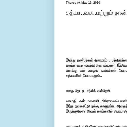
Thursday, May 13, 2010
சத்யா..வசு..மற்றும் நான்
இன்று நண்பர்கள் தினமாம் . பத்திரிக்க
வாங்க காசு வாங்கி கொண்டான். இப்போதெ
எனக்கு என் பழைய நண்பர்கள் நியாப
சத்யாவின் நியாபகமும்..
எதை தேடற டார்லிங் என்றேன்.
வசுமதி. என் மனைவி. பிரோவையெலாம் 
இந்த நகைசீட்டு புக்கு காணுங்க. அதைத
இருக்குமோ?
அவள் கண்களில் பொய் தெர
வசு எனக்கு பெரிசா ஃபார்மாலிட்டீஸ் எல