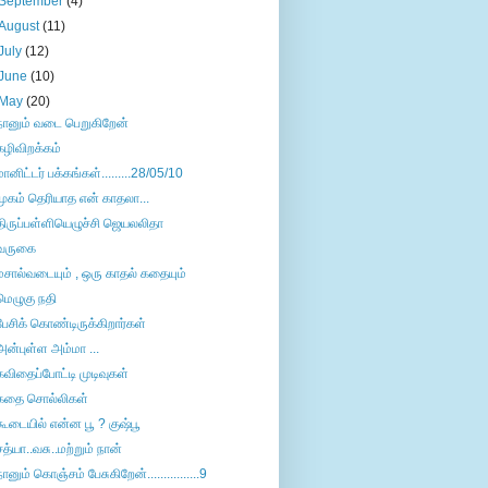
September
(4)
August
(11)
July
(12)
June
(10)
May
(20)
நானும் வடை பெறுகிறேன்
கழிவிறக்கம்
மானிட்டர் பக்கங்கள்.........28/05/10
முகம் தெரியாத என் காதலா...
திருப்பள்ளியெழுச்சி ஜெயலலிதா
வருகை
மசால்வடையும் , ஒரு காதல் கதையும்
மெழுகு நதி
பேசிக் கொண்டிருக்கிறார்கள்
அன்புள்ள அம்மா ...
கவிதைப்போட்டி முடிவுகள்
கதை சொல்லிகள்
கூடையில் என்ன பூ ? குஷ்பூ
சத்யா..வசு..மற்றும் நான்
நானும் கொஞ்சம் பேசுகிறேன்................9