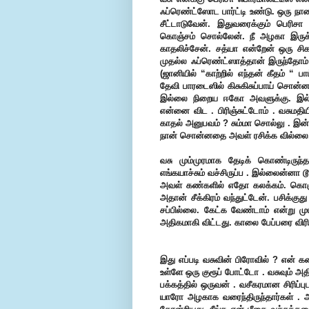
ஃப்ரெண்ட்ஸோட பார்ட்டி உண்டு. ஒரு நாள
சீட்டாடுவேன். இதுவரைக்கும் பெரிச
கொஞ்சம் சொல்லேன். நீ அழகா இரு
காதலிச்சேன். சத்யா என்றேன் ஒரு ச
முதல்ல ஃப்ரெண்ட்ஸாத்தான் இருந்தோம் 
(ஜானியில் “காற்றில் எந்தன் கீதம் “ பா
தேவி பாரடைஸில் கிசுகிசுப்பாய் சொன
இல்லை நிறைய ஈகோ அவளுக்கு. இல்
என்னை விட . பிரிஞ்சுட்டோம் .
வசுமதி
காதல் அனுபவம் ? சும்மா சொல்லு . இன்ன
நான் சொன்னதை அவள் ரசிக்க வில்லை
வசு மும்முரமாக தேடிக் கொண்டிருந்த
எங்கயாச்சும் வச்சிருப்ப . இல்லைன்னா 
அவள் கண்களில் எதோ கலக்கம். கொஞ்
அதான் சீக்கிரம் வந்துட்டேன். பசிக்குத
சப்பில்லை. கேட்க வேண்டாம் என்று மு
அதிகமாகி விட்டது. காலை பேப்பரை விரி
இது எப்படி வசுவின் பிரோவில் ? என் 
உள்ளே ஒரு குரூப் போட்டோ . வசுவும் அத
பக்கத்தில் ஒருவன் . வசீகரமான சிரிப்பு
யாரோ அழகாக வரைந்திருந்தார்கள் . 