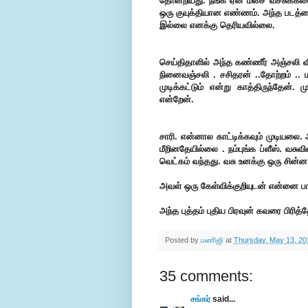
தோன்றியது.
நீங்க ஏன் மீசை வச்சுக்க
ஒரு குயுக்தியான எண்ணம். அந்த படத்த
இல்லை எனக்கு தெரியவில்லை.
செய்திதாளில் அந்த கண்ணீர் அஞ்சலி வ
நினைவஞ்சலி . சசிதரன் ..தோற்றம் .. ம
முடிக்கட்டும் என்று காத்திருந்தேன்
என்றேன்.
சாரி. என்னால காட்டிக்கவும் முடியலை
மீறினதேயில்லை . நம்புங்க ப்ளீஸ்.
வசுவி
வெட்கம் வந்தது.
வசு உனக்கு ஒரு சின்ன 
அவள் ஒரு கேள்விக்குறியுடன் என்னை பா
அந்த புத்தம் புதிய பிரவுன் கவரை பிரித்
Posted by
மணிஜி
at
Thursday, May 13, 20
35 comments:
சங்கர்
said...