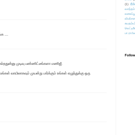
ரீம
(1)
வசந்தம்
வலைப்பூ
விமர்சன
சுயதம்ப
வெட்டிவ
பா.ரா/உ
க ....
Follo
ொல்றதுன்னு முடிவு பண்ணிட்டீங்களா மணிஜீ.
கள் வாயிலாகவும் முயன்று பார்க்கும் உங்கள் எழுத்துக்கு ஒரு