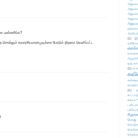
அனுபவக
அனுபவக
அனுபவக
அனுபவக
அனுபவ
நந்தலால
என்ன பண்ணீங்க?
அரசியல
(1)
இட
ை சொல்லும் சுவாரசியமானமுடிச்சை போடும் திறமை வெளிப்பட்ட
உயிரோ
எளக்க
வாசனை/க
அழுகாச
ஒரு வா
(1)
கடன
கவ
கவிதைய
காந்தி/
(1)
க
கூட்டா
கையா?
டண்டன
பகிர்வு
(
சிறுக
!
பொது
கொஞ்ச
மொக்க
செருப்ப