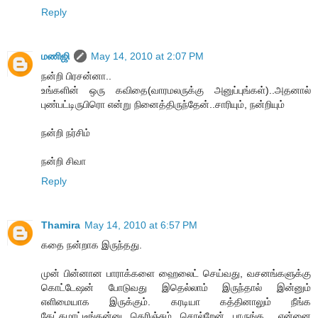
Reply
மணிஜி
May 14, 2010 at 2:07 PM
நன்றி பிரசன்னா..
உங்களின் ஒரு கவிதை(வாரமலருக்கு அனுப்புங்கள்)..அதனால்
புண்பட்டிருபிரொ என்று நினைத்திருந்தேன்..சாரியும், நன்றியும்
நன்றி நர்சிம்
நன்றி சிவா
Reply
Thamira
May 14, 2010 at 6:57 PM
கதை நன்றாக இருந்தது.
முன் பின்னான பாராக்களை ஹைலைட் செய்வது, வசனங்களுக்கு
கொட்டேஷன் போடுவது இதெல்லாம் இருந்தால் இன்னும்
எளிமையாக இருக்கும். கரடியா கத்தினாலும் நீங்க
கேட்கமாட்டீங்கன்னு தெரிஞ்சும் சொல்றேன் பாருங்க.. என்னை