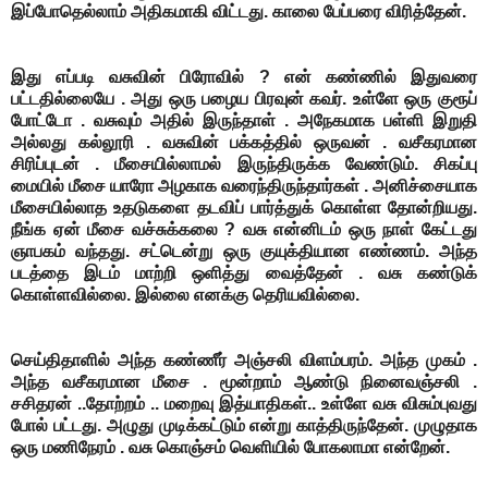
இப்போதெல்லாம் அதிகமாகி விட்டது. காலை பேப்பரை விரித்தேன்.
இது எப்படி வசுவின் பிரோவில் ? என் கண்ணில் இதுவரை
பட்டதில்லையே . அது ஒரு பழைய பிரவுன் கவர். உள்ளே ஒரு குரூப்
போட்டோ . வசுவும் அதில் இருந்தாள் . அநேகமாக பள்ளி இறுதி
அல்லது கல்லூரி . வசுவின் பக்கத்தில் ஒருவன் . வசீகரமான
சிரிப்புடன் . மீசையில்லாமல் இருந்திருக்க வேண்டும். சிகப்பு
மையில் மீசை யாரோ அழகாக வரைந்திருந்தார்கள் . அனிச்சையாக
மீசையில்லாத உதடுகளை தடவிப் பார்த்துக் கொள்ள தோன்றியது.
நீங்க ஏன் மீசை வச்சுக்கலை ? வசு என்னிடம் ஒரு நாள் கேட்டது
ஞாபகம் வந்தது. சட்டென்று ஒரு குயுக்தியான எண்ணம். அந்த
படத்தை இடம் மாற்றி ஒளித்து வைத்தேன் . வசு கண்டுக்
கொள்ளவில்லை. இல்லை எனக்கு தெரியவில்லை.
செய்திதாளில் அந்த கண்ணீர் அஞ்சலி விளம்பரம். அந்த முகம் .
அந்த வசீகரமான மீசை . மூன்றாம் ஆண்டு நினைவஞ்சலி .
சசிதரன் ..தோற்றம் .. மறைவு இத்யாதிகள்.. உள்ளே வசு விசும்புவது
போல் பட்டது.
அழுது முடிக்கட்டும் என்று காத்திருந்தேன். முழுதாக
ஒரு மணிநேரம் .
வசு கொஞ்சம் வெளியில் போகலாமா என்றேன்.