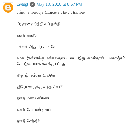
மணிஜி
May 13, 2010 at 8:57 PM
சங்கர் தலைப்பு தமிழ்மணத்தில் தெரியலை
கிருஷ்ணமூர்த்தி சார் நன்றி
நன்றி ஹனீப்
டக்ளஸ் அது பர்பசாகவே
வாசு இன்னிக்கு உங்கதையை விட இது சுமார்தான்.. கொஞ்சம்
செயற்கையாக எனக்கு பட்டது
விதூஷ்..சம்பவாமி யுகெ
ஹீரொ ஊருக்கு வந்தாச்சா?
நன்றி மணியண்ணே
நன்றி லோராண்டி சார்
நன்றி செந்தில்