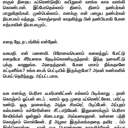
ராகுல் நிறைய ஃப்ரெண்டுஷிப் கயிறுகள் வாங்க காசு வாங்கி
கொண்டான். இப்போதெல்லாம் தினம், தினம் நண்பர்கள்
மாறுகிறார்கள். முன்பெல்லாம்.. எனக்கு என் பழைய நண்பர்கள்
நியாபகம் வந்தது . கொஞ்சநாள் காதலித்து பின் நண்பியாகி போன
சத்யாவின் நியாபகமும்..
எதை தேடற டார்லிங் என்றேன்.
வசுமதி. என் மனைவி. பிரோவையெலாம் கலைத்துப் போட்டு
எதையோ சீரியஸாக தேடிக்கொண்டிருந்தாள்.
இந்த நகைசீட்டு
புக்கு காணுங்க. அதைத்தான். போன மாசம் நீங்கதானே
கட்டினீங்க? உங்க பைக் பெட்டியில் இருக்குமோ?
அவள் கண்களில்
பொய் தெரிந்தது. அப்பட்டமாக.
வசு எனக்கு பெரிசா ஃபார்மாலிட்டீஸ் எல்லாம் பிடிக்காது . நான்
கொஞ்சம் ஓப்பன் டைப் . வாரம் ஒரு முறை ஃப்ரெண்ட்ஸோட பார்ட்டி
உண்டு. ஒரு நாளைக்கு அஞ்சு சிகரெட் பிடிப்பேன். அப்புறம்
கல்யாணம் கச்சேரின்னா சீட்டாடுவேன். இதுவரைக்கும் பெரிசா
சேவிங்க்ஸ் ஒன்னும் கிடையாது. அவ்வளவுதான். உன்னை பற்றி
கொஞ்சம் சொல்லேன். நீ அழகா இருக்கங்கறதை தவிர . ம்ம்
இன்னொன்னு . நான் ஒரு பொண்ணை காதலிச்சேன். சத்யா