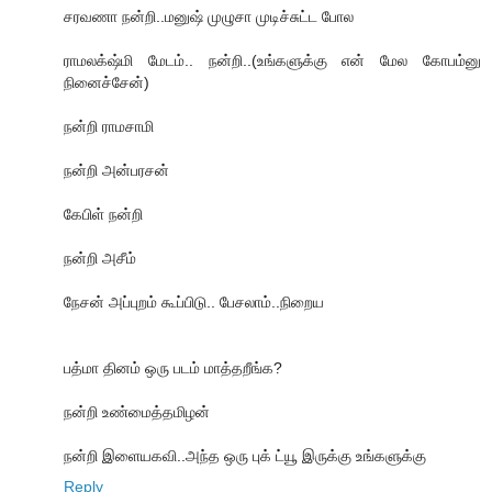
சரவணா நன்றி..மனுஷ் முழுசா முடிச்சுட்ட போல
ராமலக்‌ஷ்மி மேடம்.. நன்றி..(உங்களுக்கு என் மேல கோபம்னு
நினைச்சேன்)
நன்றி ராமசாமி
நன்றி அன்பரசன்
கேபிள் நன்றி
நன்றி அசீம்
நேசன் அப்புறம் கூப்பிடு.. பேசலாம்..நிறைய
பத்மா தினம் ஒரு படம் மாத்தறீங்க?
நன்றி உண்மைத்தமிழன்
நன்றி இளையகவி..அந்த ஒரு புக் ட்யூ இருக்கு உங்களுக்கு
Reply