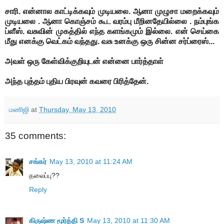
சாரி. என்னால காட்டிக்கவும் முடியலை. ஆனா முழுசா மறைக்கவும்
முடியலை . ஆனா கொஞ்சம் கூட வரம்பு மீறினதேயில்லை . நம்புங்க
ப்ளீஸ்.
வசுவின் முகத்தில் எந்த களங்கமும் இல்லை. என் செய்கை
மீது எனக்கு வெட்கம் வந்தது.
வசு உனக்கு ஒரு சின்ன சர்ப்ரைஸ்...
அவள் ஒரு கேள்விக்குறியுடன் என்னை பார்த்தாள்
அந்த புத்தம் புதிய பிரவுன் கவரை பிரித்தேன்.
மணிஜி
at
Thursday, May 13, 2010
35 comments:
சங்கர்
May 13, 2010 at 11:24 AM
தலைப்பு??
Reply
கிருஷ்ண மூர்த்தி S
May 13, 2010 at 11:30 AM