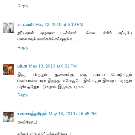
Reply
க.பாலாசி
May 13, 2010 at 6:10 PM
இப்பதான் ஆரஅமர படிச்சேன்... செம டச்சிங்.....அப்டியே
மனசையும் கலங்கச்செய்யுதுங்க...
Reply
பத்மா
May 13, 2010 at 6:32 PM
இந்த புரிதலும் ,துணைக்கு ஒரு space கொடுக்கும்
மனப்பான்மையும் இருந்தால் போதுமே .இனிக்கும் இல்லறம் .எழுதும்
style ஓஹோ . நிறைவா இருக்கு படிக்க
Reply
உண்மைத்தமிழன்
May 13, 2010 at 6:45 PM
அண்ணே..!
எங்கயோ போயிட்டீங்கண்ணே..!