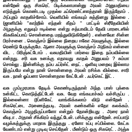
என்றேன் ஒரு சிகரெட் பிடிக்கலாமான்னு அவள் அனுமதியை
எடுத்துக் கொண்டபடி
முதல்ல ஃப்ரெண்ட்ஸாத்தான் இருந்தோம் .
அப்புறம் காதலிச்சோம். வெளியில் எங்கயும் சுத்தினது இல்லை .
(ஜானியில் “காற்றில் எந்தன் கீதம் “ பாட்டில் ஸ்ரீதேவியின்
அழகுக்கு எதுவும் ஈடில்லை என்று சத்யாவிடம் தேவி பாரடைஸில்
கிசுகிசுப்பாய் சொன்னதை மறந்துவிடுகிறேன்) . என்னவோ சின்ன
பிரச்சனை . கொஞ்சம் இல்லை நிறைய ஈகோ அவளுக்கு. இல்லை
ரெண்டு பேருக்குமே. ஆனா அவளுக்கு கொஞ்சம் அதிகம் என்னை
விட . பிரிஞ்சுட்டோம் .
வசுமதியின் பார்வை இதை நம்பவில்லை
என்றது. சரி வசு உனக்கு எதாவது காதல் அனுபவம் ? சும்மா
சொல்லு . இன்னிக்கு நம்ப ஃப்ர்ஸ்ட் நைட் . ஒளிவு மறைவு இல்லாம
இருப்பமே என்று நான் சொன்னதை அவள் ரசிக்க வில்லை.
சாரி
வசு . நான் ஓப்பனா சொன்னதால கேட்டேன் . ஃபர்கெட் இட் .
வசு மும்முரமாக தேடிக் கொண்டிருந்தாள்
அந்த பாஸ் புக்கை
உன்கிட்ட கொடுத்திட்டேன் வசு. வேற எங்கயாச்சும் வச்சிருப்ப .
இல்லைன்னா டூப்ளிகேட் வாங்கிக்கலாம் விடு என்றேன் .
சிகரெட்டை அணைத்தபடி. அவள் கண்களில் எதோ கலக்கம்.
கொஞ்சம் அழுதிருப்பாளோ என்றும் தோன்றியது .
அரை நாள்
லீவுடா . அதான் சீக்கிரம் வந்துட்டேன். பசிக்குது என்றேன்.
சாப்பாடு
வழக்கத்துக்கு மாறாக இருந்தது . ஏனோ உப்பு சப்பில்லை. கேட்க
வேண்டாம் என்று முடிவு செய்தேன் . மீண்டும் ஒரு சிகரெட் . அஞ்சு