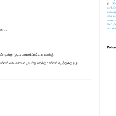
ரீம
(1)
வசந்தம்
வலைப்பூ
விமர்சன
சுயதம்ப
வெட்டிவ
பா.ரா/உ
க ....
Follo
ொல்றதுன்னு முடிவு பண்ணிட்டீங்களா மணிஜீ.
கள் வாயிலாகவும் முயன்று பார்க்கும் உங்கள் எழுத்துக்கு ஒரு