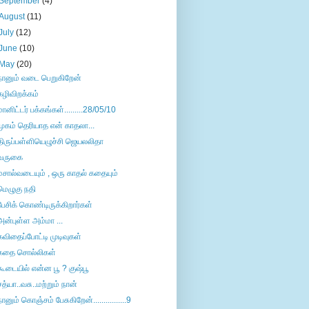
September
(4)
August
(11)
July
(12)
June
(10)
May
(20)
நானும் வடை பெறுகிறேன்
கழிவிறக்கம்
மானிட்டர் பக்கங்கள்.........28/05/10
முகம் தெரியாத என் காதலா...
திருப்பள்ளியெழுச்சி ஜெயலலிதா
வருகை
மசால்வடையும் , ஒரு காதல் கதையும்
மெழுகு நதி
பேசிக் கொண்டிருக்கிறார்கள்
அன்புள்ள அம்மா ...
கவிதைப்போட்டி முடிவுகள்
கதை சொல்லிகள்
கூடையில் என்ன பூ ? குஷ்பூ
சத்யா..வசு..மற்றும் நான்
நானும் கொஞ்சம் பேசுகிறேன்................9