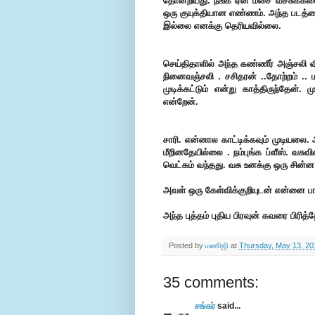
தோன்றியது.
நீங்க ஏன் மீசை வச்சுக்க
ஒரு குயுக்தியான எண்ணம். அந்த படத்த
இல்லை எனக்கு தெரியவில்லை.
செய்திதாளில் அந்த கண்ணீர் அஞ்சலி வ
நினைவஞ்சலி . சசிதரன் ..தோற்றம் .. ம
முடிக்கட்டும் என்று காத்திருந்தேன்
என்றேன்.
சாரி. என்னால காட்டிக்கவும் முடியலை
மீறினதேயில்லை . நம்புங்க ப்ளீஸ்.
வசுவி
வெட்கம் வந்தது.
வசு உனக்கு ஒரு சின்ன 
அவள் ஒரு கேள்விக்குறியுடன் என்னை பா
அந்த புத்தம் புதிய பிரவுன் கவரை பிரித்
Posted by
மணிஜி
at
Thursday, May 13, 20
35 comments:
சங்கர்
said...