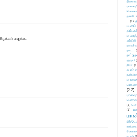
நினைவு
புனைவு
மொக்க
தண்டோரா
..
(1)
த
பயணம்
தீர்ப்பு
பாப்பாத்
ுக்கார் பாருங்க.
சங்கிலி
நகைச்ச
நடை
(
நாட்டுந
குருவி
நிலா
(1
விளம்பர
நண்பர்க
பார்வை/
ரெமோ/க
(22)
புனைவ
மொக்க
(1)
பொ
(1)
மன
மானி
மீள்/டெஸ
ஊக்கை
மொக்க
ராகம்
(