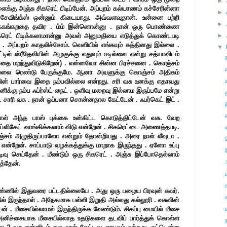
►
ைக்கு அஞ்சு சிகரெட் பிடிப்பேன். அப்புறம் கல்யாணம் கச்சேரின்னா
►
ா சேவிங்க்ஸ் ஒன்னும் கிடையாது. அவ்வளவுதான். உன்னை பற்றி
►
க்கங்கறதை தவிர . ம்ம் இன்னொன்னு . நான் ஒரு பொண்ணை
ிகரெட் பிடிக்கலாமான்னு அவள் அனுமதியை எடுத்துக் கொண்டபடி
►
. அப்புறம் காதலிச்சோம். வெளியில் எங்கயும் சுத்தினது இல்லை .
▼
ட்டில் ஸ்ரீதேவியின் அழகுக்கு எதுவும் ஈடில்லை என்று சத்யாவிடம்
்னதை மறந்துவிடுகிறேன்) . என்னவோ சின்ன பிரச்சனை . கொஞ்சம்
லை ரெண்டு பேருக்குமே. ஆனா அவளுக்கு கொஞ்சம் அதிகம்
யின் பார்வை இதை நம்பவில்லை என்றது. சரி வசு உனக்கு எதாவது
ிக்கு நம்ப ஃப்ர்ஸ்ட் நைட் . ஒளிவு மறைவு இல்லாம இருப்பமே என்று
.
சாரி வசு . நான் ஓப்பனா சொன்னதால கேட்டேன் . ஃபர்கெட் இட் .
ாள்
அந்த பாஸ் புக்கை உன்கிட்ட கொடுத்திட்டேன் வசு. வேற
டூப்ளிகேட் வாங்கிக்கலாம் விடு என்றேன் . சிகரெட்டை அணைத்தபடி.
சம் அழுதிருப்பாளோ என்றும் தோன்றியது .
அரை நாள் லீவுடா .
ு என்றேன்.
சாப்பாடு வழக்கத்துக்கு மாறாக இருந்தது . ஏனோ உப்பு
டிவு செய்தேன் . மீண்டும் ஒரு சிகரெட் . அஞ்சு இப்போதெல்லாம்
த்தேன்.
கண்ணில் இதுவரை பட்டதில்லையே . அது ஒரு பழைய பிரவுன் கவர்.
ில் இருந்தாள் . அநேகமாக பள்ளி இறுதி அல்லது கல்லூரி . வசுவின்
டன் . மீசையில்லாமல் இருந்திருக்க வேண்டும். சிகப்பு மையில் மீசை
அனிச்சையாக மீசையில்லாத உதடுகளை தடவிப் பார்த்துக் கொள்ள