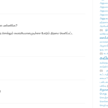
அனுபவக
அனுபவக
அனுபவக
அனுபவக
அனுபவ
நந்தலால
என்ன பண்ணீங்க?
அரசியல
(1)
இட
ை சொல்லும் சுவாரசியமானமுடிச்சை போடும் திறமை வெளிப்பட்ட
உயிரோ
எளக்க
வாசனை/க
அழுகாச
ஒரு வா
(1)
கடன
கவ
கவிதைய
காந்தி/
(1)
க
கூட்டா
கையா?
டண்டன
பகிர்வு
(
சிறுக
!
பொது
கொஞ்ச
மொக்க
செருப்ப