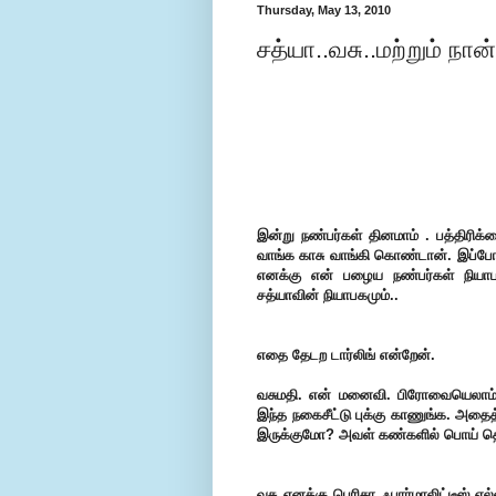
Thursday, May 13, 2010
சத்யா..வசு..மற்றும் நான்
இன்று நண்பர்கள் தினமாம் . பத்திரிக்க
வாங்க காசு வாங்கி கொண்டான். இப்போதெ
எனக்கு என் பழைய நண்பர்கள் நியாப
சத்யாவின் நியாபகமும்..
எதை தேடற டார்லிங் என்றேன்.
வசுமதி. என் மனைவி. பிரோவையெலாம் 
இந்த நகைசீட்டு புக்கு காணுங்க. அதைத
இருக்குமோ?
அவள் கண்களில் பொய் தெர
வசு எனக்கு பெரிசா ஃபார்மாலிட்டீஸ் எல