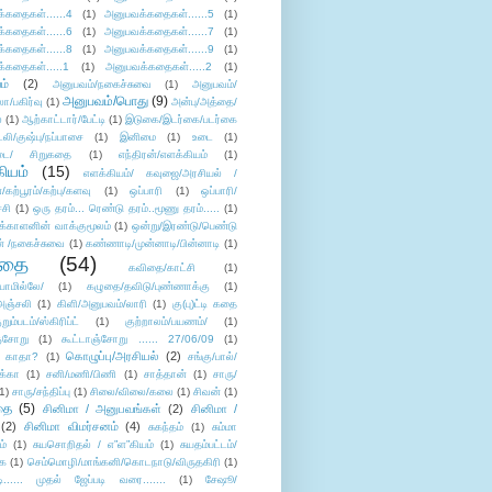
்கதைகள்......4
(1)
அனுபவக்கதைகள்......5
(1)
்கதைகள்......6
(1)
அனுபவக்கதைகள்......7
(1)
்கதைகள்......8
(1)
அனுபவக்கதைகள்......9
(1)
்கதைகள்.....1
(1)
அனுபவக்கதைகள்.....2
(1)
ம்
(2)
அனுபவம்/நகைச்சுவை
(1)
அனுபவம்/
அனுபவம்/பொது
(9)
ா/பகிர்வு
(1)
அன்பு/அத்தை/
்
(1)
ஆற்காட்டார்/பேட்டி
(1)
இடுகை/இடர்கை/படர்கை
்லி/குஷ்பு/நப்பாசை
(1)
இனிமை
(1)
உடை
(1)
டை/ சிறுகதை
(1)
எந்திரன்/எளக்கியம்
(1)
ியம்
(15)
எளக்கியம்/ கவுஜை/அரசியல் /
ற்பூரம்/கற்பு/களவு
(1)
ஒப்பாரி
(1)
ஒப்பாரி/
்சி
(1)
ஒரு தரம்... ரெண்டு தரம்..மூணு தரம்.....
(1)
க்காளனின் வாக்குமூலம்
(1)
ஒன்று/இரண்டு/பெண்டு
் /நகைச்சுவை
(1)
கண்ணாடி/முன்னாடி/பின்னாடி
(1)
ிதை
(54)
கவிதை/காட்சி
(1)
ாமில்லே/
(1)
கழுதை/தவிடு/புண்ணாக்கு
(1)
அஞ்சலி
(1)
கிளி/அனுபவம்/லாரி
(1)
கு(பு)ட்டி கதை
ுறும்படம்/ஸ்கிரிப்ட்
(1)
குற்றாலம்/பயணம்/
(1)
ஞ்சோறு
(1)
கூட்டாஞ்சோறு ...... 27/06/09
(1)
கொழுப்பு/அரசியல்
(2)
 காதா?
(1)
சங்கு/பால்/
க்கா
(1)
சனி/மணி/பிணி
(1)
சாத்தான்
(1)
சாரு/
1)
சாரு/சந்திப்பு
(1)
சிலை/விலை/கலை
(1)
சிவன்
(1)
தை
(5)
சினிமா / அனுபவங்கள்
(2)
சினிமா /
(2)
சினிமா விமர்சனம்
(4)
சுகந்தம்
(1)
சும்மா
ம்
(1)
சுயசொறிதல் / எ”ள”கியம்
(1)
சுயதம்பட்டம்/
ை
(1)
செம்மொழி/மாங்கனி/கொடநாடு/விருதகிரி
(1)
டி...... முதல் ஜேப்படி வரை.......
(1)
சேஷூ/