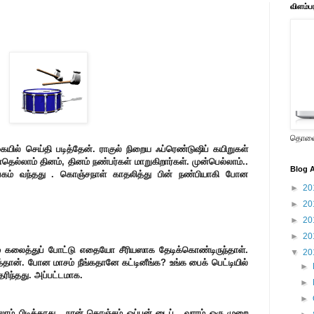
விளம்ப
தொலைக
ையில் செய்தி படித்தேன். ராகுல் நிறைய ஃப்ரெண்டுஷிப் கயிறுகள்
ல்லாம் தினம், தினம் நண்பர்கள் மாறுகிறார்கள். முன்பெல்லாம்..
Blog A
கம் வந்தது . கொஞ்சநாள் காதலித்து பின் நண்பியாகி போன
►
20
►
20
►
20
►
20
கலைத்துப் போட்டு எதையோ சீரியஸாக தேடிக்கொண்டிருந்தாள்.
▼
20
்தான். போன மாசம் நீங்கதானே கட்டினீங்க? உங்க பைக் பெட்டியில்
►
ிந்தது. அப்பட்டமாக.
►
►
்லாம் பிடிக்காது . நான் கொஞ்சம் ஓப்பன் டைப் . வாரம் ஒரு முறை