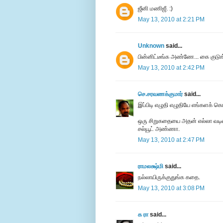
ஜீனி மணிஜீ. :)
May 13, 2010 at 2:21 PM
Unknown
said...
பின்னிட்டீங்க அண்ணே... கை குடுங்
May 13, 2010 at 2:42 PM
செ.சரவணக்குமார்
said...
இப்பிடி எழுதி எழுதியே எங்களக் க
ஒரு சிறுகதையை அதன் எல்லா வடிவங்
சல்யூட் அண்ணா.
May 13, 2010 at 2:47 PM
ராமலக்ஷ்மி
said...
நல்லாயிருக்குதுங்க கதை.
May 13, 2010 at 3:08 PM
க ரா
said...