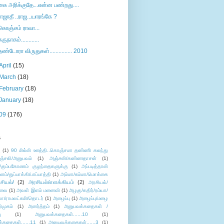
கை அரிக்குதே...என்ன பண்றது....
ராஜாதீ ..ராஜ...யாரங்கே ?
கொஞ்சம் ராவா...
கருநாகம்............
தண்டோரா விருதுகள்............... 2010
April
(15)
March
(18)
February
(18)
January
(18)
09
(176)
s
ு
(1)
90 மில்லி ஊத்தி..கொஞ்சமா தண்ணி கலந்து
ஞ்சலி/அனுபவம்
(1)
அஞ்சலி/கண்ணதாசன்
(1)
/கும்பகோணம் குழந்தைகளுக்கு
(1)
அப்படித்தான்
ளம்/துப்பாக்கி/பாப்பாத்தி
(1)
அம்மா/சும்மா/மொக்கை
சியல்/
(2)
அரசியல்/எளக்கியம்
(2)
அரசியல்/
ுவை
(1)
அவள் இளம் மனைவி
(1)
அழகு/கதிர்/ரம்யா/
லா/ராமலட்சுமி/தொடர்
(1)
அழைப்பு
(1)
அழைப்பு/மழை
ிமுகம்
(1)
அனர்த்தம்
(1)
அனுபவக்கதைகள் /
ு
(1)
அனுபவக்கதைகள்......10
(1)
்கதைகள்......11
(1)
அனுபவக்கதைகள்......3
(1)