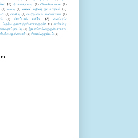
ிக்ஸ்
(3)
ரீமிக்ஸ்/ஒப்பாரி
(1)
ரீமேக்/மொக்கை
(1)
வலைப் பதிவர் நல வாரியம்
(2)
(1)
வண்டி
(1)
--1
(1)
வாசிப்பு
(1)
விபரீதம்/விகடன்/விமர்சனம்
(1)
விளம்பரம்/ பகிர்வு
(2)
ம்
(1)
விளம்பரம்/
ட்டம்/தற்பெருமை/பீற்றிக்கொள்ளுதல்/
(1)
வீண்வம்பு/
ேலை/நாட்டுநடப்பு
(1)
ஜ்யோவ்ராம்/அனுஜன்யா/வாசு/
ண்மத்தமிழன்/கேபிள்
(1)
ஸ்மைல்/குறும்படம்
(1)
wers