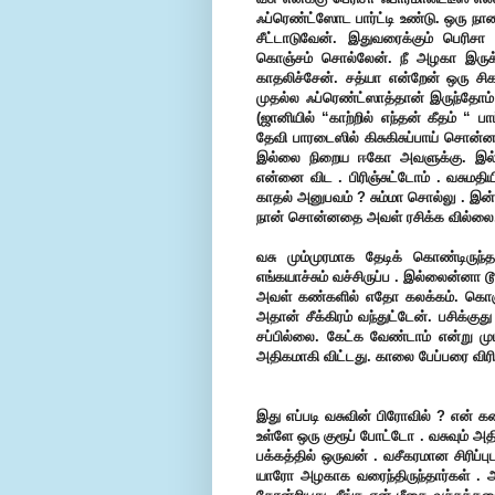
ஃப்ரெண்ட்ஸோட பார்ட்டி உண்டு. ஒரு நாள
சீட்டாடுவேன். இதுவரைக்கும் பெரிச
கொஞ்சம் சொல்லேன். நீ அழகா இரு
காதலிச்சேன். சத்யா என்றேன் ஒரு ச
முதல்ல ஃப்ரெண்ட்ஸாத்தான் இருந்தோம் 
(ஜானியில் “காற்றில் எந்தன் கீதம் “ பா
தேவி பாரடைஸில் கிசுகிசுப்பாய் சொன
இல்லை நிறைய ஈகோ அவளுக்கு. இல்
என்னை விட . பிரிஞ்சுட்டோம் .
வசுமதி
காதல் அனுபவம் ? சும்மா சொல்லு . இன்ன
நான் சொன்னதை அவள் ரசிக்க வில்லை
வசு மும்முரமாக தேடிக் கொண்டிருந்த
எங்கயாச்சும் வச்சிருப்ப . இல்லைன்னா 
அவள் கண்களில் எதோ கலக்கம். கொஞ்
அதான் சீக்கிரம் வந்துட்டேன். பசிக்குத
சப்பில்லை. கேட்க வேண்டாம் என்று மு
அதிகமாகி விட்டது. காலை பேப்பரை விரி
இது எப்படி வசுவின் பிரோவில் ? என் 
உள்ளே ஒரு குரூப் போட்டோ . வசுவும் அத
பக்கத்தில் ஒருவன் . வசீகரமான சிரிப்பு
யாரோ அழகாக வரைந்திருந்தார்கள் . 