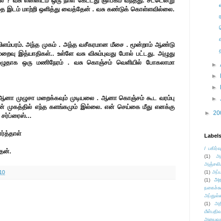
லை ? வசு என்னிடம் ஒரு நாள் கேட்டது ஞாபகம் வந்தது. சட்டென்று
ை இடம் மாற்றி ஒளித்து வைத்தேன் . வசு கண்டுக் கொள்ளவில்லை.
ிளம்பரம். அந்த முகம் . அந்த வசீகரமான மீசை . மூன்றாம் ஆண்டு
றைவு இத்யாதிகள்.. உள்ளே வசு விசும்புவது போல் பட்டது.
அழுது
. முழுதாக ஒரு மணிநேரம் .
வசு கொஞ்சம் வெளியில் போகலாமா
►
►
►
. ஆனா முழுசா மறைக்கவும் முடியலை . ஆனா கொஞ்சம் கூட வரம்பு
►
ன் முகத்தில் எந்த களங்கமும் இல்லை. என் செய்கை மீது எனக்கு
►
20
சர்ப்ரைஸ்...
ர்த்தாள்
Label
/ பகிர்வ
தேன்.
(1)
அ
அஞ்சலி
10
(1)
அப்ப
அர
(1)
நகைச்ச
அப்துல்
(1)
அற
மீள்பதிவ
அனுபவக