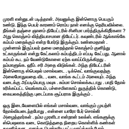
முரளி என்னுடன் படித்தான். அவனுக்கு இன்னொரு பெயரும்
உண்டு. இந்த பெயர் காரணம் ரொம்ப நாள் எனக்கு தெரியவில்லை.
நீங்கள் தஞ்சை ஞானம் தியேட்டரில் சினிமா பார்த்திருக்கிறீர்களா ?
அது கொஞ்சம் வித்தியாசமான தியேட்டர். கவுண்டரில் ஆங்காங்கே
கம்பம் மறைக்கும் என்ற போர்டு இருக்கும். உண்மைதான் .
முன்னால் இருப்பவர் தலை மறைத்தால் கொஞ்சம் குனிந்து
உட்காருங்கள் என்று கேட்கலாம் கம்பத்திடம் எப்படி கேட்பது. ஆனால்
கம்பம் கூட நம் வேண்டுகோளை ஏற்க வாய்ப்பிருக்கிறது .
நம்மாளுங்க. ஹீம். சரி அதை விடுங்கள். அந்த தியேட்டரின்
இன்னொரு ஸ்பெஷல் மசால்வடை . டிக்கெட் வாங்குவதற்கு
அலைமோதுவதை விட , வடை வாங்க கூட்டம் அலையும். அந்த
வடைக்கு அப்படியொரு மவுசு . சும்மா சொல்லக்கூடாது . பாதி தோல்
உரிக்கப்பட்ட வெங்காயம், பச்சைமிளகாய் துருத்திக் கொண்டு,
கையலகத்திற்கு புடைப்பாக சூப்பராக இருக்கும் .
ஒரு இடைவேளையில் எங்கள் மசால்வடை வாங்கும் முயற்சி
தோல்வியடைந்தபோது , என்னை யாரோ பேர் சொல்லி
அழைத்தார்கள் . நம்ம முரளிடா என்றான் உலக்ஸ். எங்களுக்கு
ஸ்பெஷலாக வடை கொடுத்ததை நிறைய கொள்ளிக் கண்கள்
கவனித்தன . எனக்கு பெறர்கரிய நட்பு வாய்த்தாற் போல்