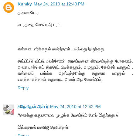
Kumky
May 24, 2010 at 12:40 PM
தலைவரே..,
வார்த்தை வேகம் அபாரம்.
என்னை பார்த்ததும் மலர்ந்தாள் . அல்லது இருந்தது..
சாப்பிட்டு விட்டு உலக்ஸோடு அரண்மனை கிரவுண்டிற்கு போகலாம்.
அரை பாக்கெட் சிகரெட் பிடிக்கணும். அழணும். கேன்சர் வரணும் .
என்னைப் பார்க்க ஆஸ்பத்திரிக்கு சுகுணா வரணும் .
உனக்காகத்தான் சுகுணா.. அவள் அழ வேண்டும் .
Reply
சிநேகிதன் அக்பர்
May 24, 2010 at 12:42 PM
//எனக்கு சுகுணாவை முழுங்க வேண்டும் போல் இருந்தது //
இங்கதான் மணிஜீ தெரிகிறார்.
Reply