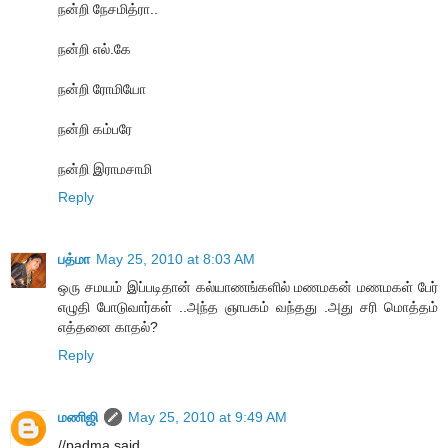
நன்றி நேசமித்ரா..
நன்றி எல்.கே
நன்றி ரோமியோ
நன்றி கம்பரே
நன்றி இராமசாமி
Reply
பத்மா
May 25, 2010 at 8:03 AM
ஒரு சமயம் இப்படிதான் கல்யாணங்களில் மணமகன் மணமகள் பேர்
எழுதி போடுவார்கள் ..அந்த ஞாபகம் வந்தது .அது சரி மொத்தம்
எத்தனை காதல்?
Reply
மணிஜி
May 25, 2010 at 9:49 AM
//padma said...