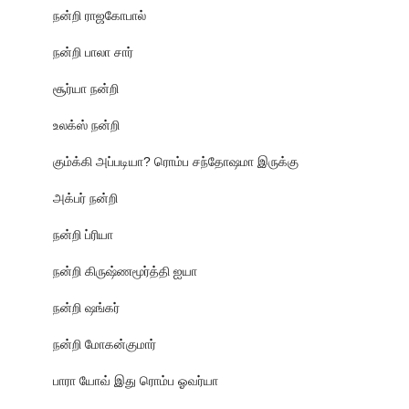
நன்றி ராஜகோபால்
நன்றி பாலா சார்
சூர்யா நன்றி
உலக்ஸ் நன்றி
கும்க்கி அப்படியா? ரொம்ப சந்தோஷமா இருக்கு
அக்பர் நன்றி
நன்றி ப்ரியா
நன்றி கிருஷ்ணமூர்த்தி ஐயா
நன்றி ஷங்கர்
நன்றி மோகன்குமார்
பாரா யோவ் இது ரொம்ப ஓவர்யா