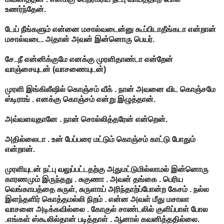
உணர்ந்தேன்.
டேய் நீங்களும் என்னை மசால்வடைன்னு கூப்பிடாதீங்கடா என்றான்
மசால்வடை. அதான் அவன் இன்னொரு பெயர்.
சே..நீ என்னிக்குமே எனக்கு முரளிதாண்டா என்றேன்
வாஞ்சையுடன் (வாசணையுடன்)
முரளி இங்கிலீஷில் கொஞ்சம் வீக் . நான் அவனை விட கொஞ்சமே
ஸ்டிராங் . எனக்கு கொஞ்சம் என்று இழுத்தான்.
அவ்வளவுதானே . நான் சொல்லித்தரேன் என்றென்.
அதில்லைடா . உன் பேப்பரை மட்டும் கொஞ்சம் காட்டு போதும்
என்றான்.
முரளியுடன் நட்பு வலுப்பட்டதற்கு அதுமட்டுமில்லாமல் இன்னொரு
காரணமும் இருந்தது . சுகுணா . அவன் தங்கை . பெரிய
வெங்காயத்தை சுருள், சுருளாய் அரிந்தாற்ப்போன்ற கேசம் . நல்ல
இளந்தளிர் கொத்தமல்லி நிறம் . என்ன அவள் மீது மசாலா
வாசனை அடிக்கவில்லை . கோகுல் சாண்டலில் குளிப்பாள் போல
.எங்கள் ஸ்கூலில்தான் படித்தாள் . ஆனால் கவனித்ததில்லை.