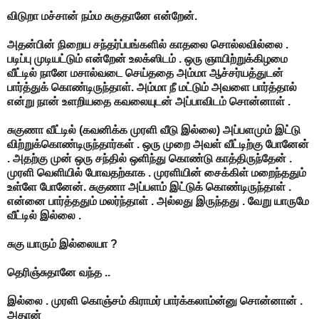
விடுறா மச்சான் நம்ம சுகுதானே என்றேன்.
அதன்பின் நிறைய சந்தர்ப்பங்களில் காதலை சொல்லவில்லை .
படிப்பு முடியட்டும் என்றேன் உலக்ஸிடம் . ஒரு ஞாயிற்றுக்கிழமை
வீட்டில் நானே மசால்வடை செய்ததை அம்மா ஆச்சர்யத்துடன்
பார்த்துக் கொண்டிருந்தாள். அம்மா நீ மட்டும் அவளை பார்த்தால்
என்று நான் உளறியதை கவலையுடன் அப்பாவிடம் சொன்னாள் .
சுகுணா வீட்டில் (கவனிக்க முரளி வீடு இல்லை) அப்பளமும் இட்டு
விற்றுக்கொண்டிருந்தார்கள் . ஒரு முறை அவள் வீட்டிற்கு போனேன்
. அதற்கு முன் ஒரு சந்தில் ஒளிந்து கொண்டு காத்திருந்தேன் .
முரளி வெளியில் போவதற்காக . முரளியின் சைக்கிள் மறைந்ததும்
உள்ளே போனேன். சுகுணா அப்பளம் இட்டுக் கொண்டிருந்தாள் .
என்னை பார்த்ததும் மலர்ந்தாள் . அல்லது இருந்தது . வேறு யாருமே
வீட்டில் இல்லை .
சுகு யாரும் இல்லையா ?
தெரிஞ்சுதானே வந்த ..
இல்லை . முரளி கொஞ்சம் கிராமர் பார்க்கலாம்ன்னு சொன்னான் .
அதான்