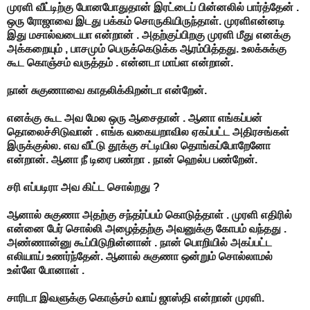
முரளி வீட்டிற்கு போனபோதுதான் இரட்டைப் பின்னலில் பார்த்தேன் .
ஒரு ரோஜாவை இடது பக்கம் சொருகியிருந்தாள். முரளிஎன்னடி
இது மசால்வடையா என்றான் . அதற்குப்பிறகு முரளி மீது எனக்கு
அக்கறையும் , பாசமும் பெருக்கெடுக்க ஆரம்பித்தது. உலக்சுக்கு
கூட கொஞ்சம் வருத்தம் . என்னடா மாப்ள என்றான்.
நான் சுகுணாவை காதலிக்கிறன்டா என்றேன்.
எனக்கு கூட அவ மேல ஒரு ஆசைதான் . ஆனா எங்கப்பன்
தொலைச்சிடுவான் . எங்க வகையறாவில ஏகப்பட்ட அதிரசங்கள்
இருக்குல்ல. எவ வீட்டு தூக்கு சட்டியில தொங்கப்போறேனோ
என்றான். ஆனா நீ டிரை பண்றா . நான் ஹெல்ப பண்றேன்.
சரி எப்படிரா அவ கிட்ட சொல்றது ?
ஆனால் சுகுணா அதற்கு சந்தர்ப்பம் கொடுத்தாள் . முரளி எதிரில்
என்னை பேர் சொல்லி அழைத்தற்கு அவனுக்கு கோபம் வந்தது .
அண்ணான்னு கூப்பிடுறின்னான் . நான் பொறியில் அகப்பட்ட
எலியாய் உணர்ந்தேன். ஆனால் சுகுணா ஒன்றும் சொல்லாமல்
உள்ளே போனாள் .
சாரிடா இவளுக்கு கொஞ்சம் வாய் ஜாஸ்தி என்றான் முரளி.