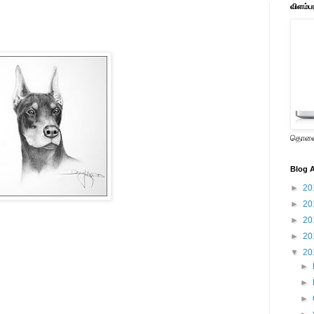
விளம்ப
தொலைக
Blog A
►
20
►
20
►
20
►
20
▼
20
►
►
►