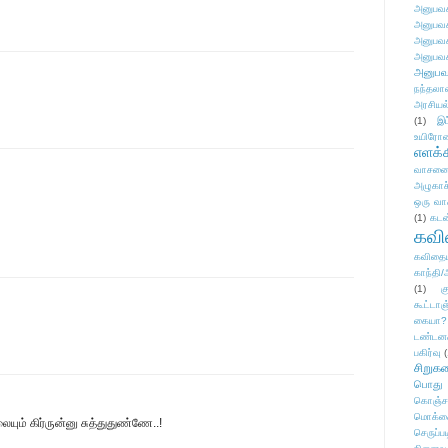
அனுபவக
அனுபவக
அனுபவக
அனுபவக
அனுபவ
நந்தலால
அரசியல
(1)
இட
உயிரோ
எளக்க
வாசனை/க
அழுகாச
ஒரு வா
(1)
கடன
கவ
கவிதைய
காந்தி/
(1)
க
கூட்டா
கையா?
டண்டன
பகிர்வு
(
சிறுக
பொது
கொஞ்ச
மொக்க
ையும் கிர்ருன்னு சுத்துதுண்ணே..!
செருப்ப