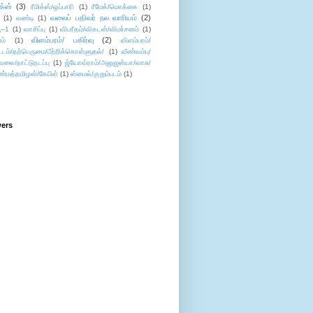
ிக்ஸ்
(3)
ரீமிக்ஸ்/ஒப்பாரி
(1)
ரீமேக்/மொக்கை
(1)
வலைப் பதிவர் நல வாரியம்
(2)
(1)
வண்டி
(1)
--1
(1)
வாசிப்பு
(1)
விபரீதம்/விகடன்/விமர்சனம்
(1)
விளம்பரம்/ பகிர்வு
(2)
ம்
(1)
விளம்பரம்/
ட்டம்/தற்பெருமை/பீற்றிக்கொள்ளுதல்/
(1)
வீண்வம்பு/
ேலை/நாட்டுநடப்பு
(1)
ஜ்யோவ்ராம்/அனுஜன்யா/வாசு/
ண்மத்தமிழன்/கேபிள்
(1)
ஸ்மைல்/குறும்படம்
(1)
wers