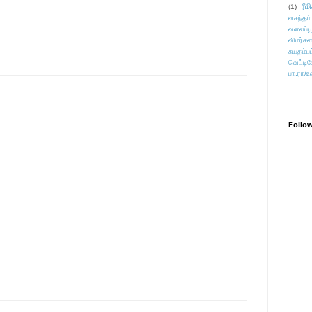
ரீம
(1)
வசந்தம்
வலைப்பூ
விமர்சன
சுயதம்ப
வெட்டிவ
பா.ரா/உ
Follo