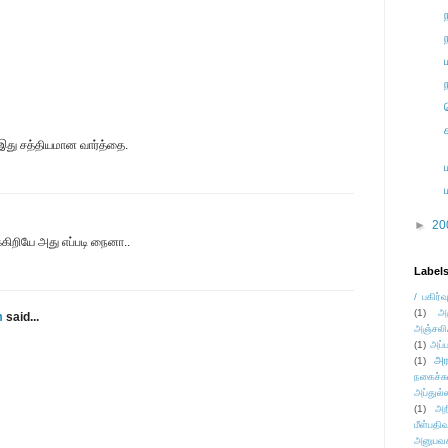
 இது சத்தியமான வார்த்தை.
►
20
க்கிறியே அது எப்படி நைனா..
Label
/ பகிர்வ
(1)
அ
m
said...
அஞ்சலி
(1)
அப்ப
அர
(1)
நகைச்ச
அப்துல்
(1)
அற
மீள்பதிவ
அனுபவக