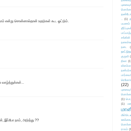
நினைவு
புனைவு
மொக்க
தண்டோரா
..
(1)
த
 நாம் என்று சொன்னால்தான் உதடுகள் கூட ஓட்டும்.
பயணம்
தீர்ப்பு
பாப்பாத்
சங்கிலி
நகைச்ச
நடை
(
நாட்டுந
குருவி
நிலா
(1
விளம்பர
நண்பர்க
பார்வை/
ரெமோ/க
வாழ்த்துக்கள்...
(22)
புனைவ
மொக்க
(1)
பொ
(1)
மன
மானி
மீள்/டெஸ
ன், இப்போ நாம், அடுத்து ??
ஊக்கை
மொக்க
ராகம்
(