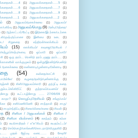
்கதைகள்......4
(1)
அனுபவக்கதைகள்......5
(1)
்கதைகள்......6
(1)
அனுபவக்கதைகள்......7
(1)
்கதைகள்......8
(1)
அனுபவக்கதைகள்......9
(1)
்கதைகள்.....1
(1)
அனுபவக்கதைகள்.....2
(1)
ம்
(2)
அனுபவம்/நகைச்சுவை
(1)
அனுபவம்/
அனுபவம்/பொது
(9)
ா/பகிர்வு
(1)
அன்பு/அத்தை/
்
(1)
ஆற்காட்டார்/பேட்டி
(1)
இடுகை/இடர்கை/படர்கை
்லி/குஷ்பு/நப்பாசை
(1)
இனிமை
(1)
உடை
(1)
டை/ சிறுகதை
(1)
எந்திரன்/எளக்கியம்
(1)
ியம்
(15)
எளக்கியம்/ கவுஜை/அரசியல் /
ற்பூரம்/கற்பு/களவு
(1)
ஒப்பாரி
(1)
ஒப்பாரி/
்சி
(1)
ஒரு தரம்... ரெண்டு தரம்..மூணு தரம்.....
(1)
க்காளனின் வாக்குமூலம்
(1)
ஒன்று/இரண்டு/பெண்டு
் /நகைச்சுவை
(1)
கண்ணாடி/முன்னாடி/பின்னாடி
(1)
ிதை
(54)
கவிதை/காட்சி
(1)
ாமில்லே/
(1)
கழுதை/தவிடு/புண்ணாக்கு
(1)
அஞ்சலி
(1)
கிளி/அனுபவம்/லாரி
(1)
கு(பு)ட்டி கதை
ுறும்படம்/ஸ்கிரிப்ட்
(1)
குற்றாலம்/பயணம்/
(1)
ஞ்சோறு
(1)
கூட்டாஞ்சோறு ...... 27/06/09
(1)
கொழுப்பு/அரசியல்
(2)
 காதா?
(1)
சங்கு/பால்/
க்கா
(1)
சனி/மணி/பிணி
(1)
சாத்தான்
(1)
சாரு/
1)
சாரு/சந்திப்பு
(1)
சிலை/விலை/கலை
(1)
சிவன்
(1)
தை
(5)
சினிமா / அனுபவங்கள்
(2)
சினிமா /
(2)
சினிமா விமர்சனம்
(4)
சுகந்தம்
(1)
சும்மா
ம்
(1)
சுயசொறிதல் / எ”ள”கியம்
(1)
சுயதம்பட்டம்/
ை
(1)
செம்மொழி/மாங்கனி/கொடநாடு/விருதகிரி
(1)
டி...... முதல் ஜேப்படி வரை.......
(1)
சேஷூ/