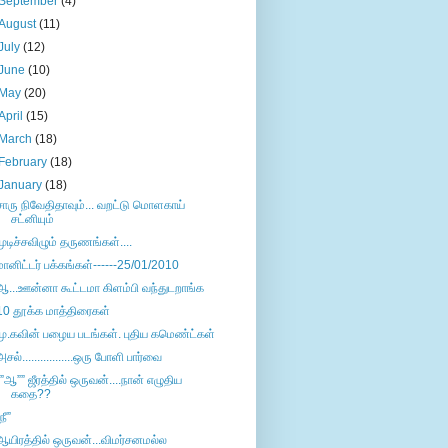
September
(4)
August
(11)
July
(12)
June
(10)
May
(20)
April
(15)
March
(18)
February
(18)
January
(18)
சாரு நிவேதிதாவும்... வறட்டு மொளகாய்
சட்னியும்
முடிச்சவிழும் தருணங்கள்....
மானிட்டர் பக்கங்கள்------25/01/2010
ஆ...ஊன்னா கூட்டமா கிளம்பி வந்துடறாங்க
10 தூக்க மாத்திரைகள்
மு.கவின் பழைய படங்கள். புதிய கமெண்ட்கள்
அசல்.................ஒரு போளி பார்வை
””ஆ”” ஜீரத்தில் ஒருவன்....நான் எழுதிய
கதை??
நீ”
ஆயிரத்தில் ஒருவன்...விமர்சனமல்ல