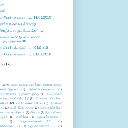
நாம்
நான்
மானிட்டர் பக்கங்கள்........11/01/2010
நசுங்கி போன நெஞ்சுக்குழி
கொஞ்சம் நானும் பேசுகிறேன்.....
சுவண்ணா?? தியண்ணா???
சூப்பருண்ணா!!!
மானிட்டர் பக்கங்கள்........ 04/01/10
மானிட்டர் பக்கங்கள்........01/01/2010
09
(176)
s
ு
(1)
90 மில்லி ஊத்தி..கொஞ்சமா தண்ணி கலந்து
ஞ்சலி/அனுபவம்
(1)
அஞ்சலி/கண்ணதாசன்
(1)
/கும்பகோணம் குழந்தைகளுக்கு
(1)
அப்படித்தான்
ளம்/துப்பாக்கி/பாப்பாத்தி
(1)
அம்மா/சும்மா/மொக்கை
சியல்/
(2)
அரசியல்/எளக்கியம்
(2)
அரசியல்/
ுவை
(1)
அவள் இளம் மனைவி
(1)
அழகு/கதிர்/ரம்யா/
லா/ராமலட்சுமி/தொடர்
(1)
அழைப்பு
(1)
அழைப்பு/மழை
ிமுகம்
(1)
அனர்த்தம்
(1)
அனுபவக்கதைகள் /
ு
(1)
அனுபவக்கதைகள்......10
(1)
்கதைகள்......11
(1)
அனுபவக்கதைகள்......3
(1)