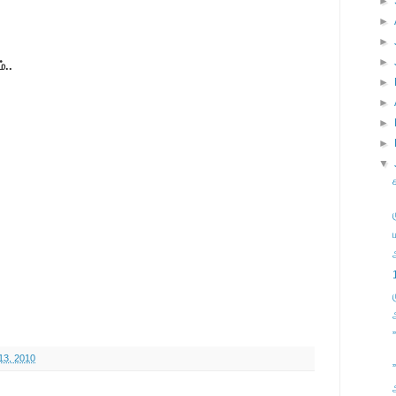
►
►
►
►
்..
►
►
►
►
▼
13, 2010
”