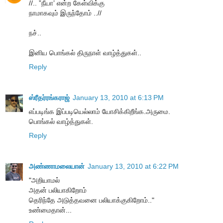
//.. ”நீயா’ என்ற கேள்விக்கு
நாமாகவும் இருந்தோம் ..//
நச்..
இனிய பொங்கல் திருநாள் வாழ்த்துகள்..
Reply
ஸ்ரீதர்ரங்கராஜ்
January 13, 2010 at 6:13 PM
எப்படிங்க இப்படியெல்லாம் யோசிக்கிறீங்க.அருமை.
பொங்கல் வாழ்த்துகள்.
Reply
அண்ணாமலையான்
January 13, 2010 at 6:22 PM
"அறியாமல்
அதன் பலியாகிறோம்
தெரிந்தே அடுத்தவனை பலியாக்குகிறோம்.."
உண்மைதான்...