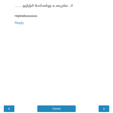
....... ஒழிஞ்சி போச்சுன்னு உடலாமுல்ல ..//
repeatuuuuuu.
Reply
‹
›
Home