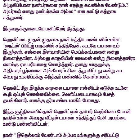
அழுகிப்போன நண்பர்களை நான் எதற்கு கவனிக்க
வேண்டும்.
?
அவர்கள் எனது நண்பர்களே அல்ல!" என காட்டு கத்தாக
கத்துவார்.
இருவருக்கும
ì
டையே பனிப்போர் நீடித்தது.
ஹெவிட்டை
முதன் முதலாக நான் மத்திய லண்டனில் உள்ள
`
நைட்ஸ்
'
பிரிட்ஜ் பாரக்ஸில்
சந்தித்தேன். கூடவே டயானாவும்
இருந்தார். என்னை இளவரசியின்
மெய்க்காப்பாளன் என்று
நினைத்தாரோ
,
அல்லது காதலியின் காவலன் என்று
நினைத்தாரோ
எனக்கு ஏக மரியாதை கொடுத்தார். தனது காதலுக்கு
அதிகாரப்பூர்வமான அங்கீகாரம் கிடைத்து விட்டது என்று கூட
அவரது
உபசரிப்புக்கு அர்த்தம் பண்ணிக் கொள்ளலாம்.
ஹெவிட்
மீது இருந்த காதலை டயானா என்னிடம் எடுத்த உடனே
கூறி ஒப்புக் கொள்ளவில்லை.
வெளிப்படையாகவும் பேசத்
தயங்கினார். எனக்கு தர்ம சங்கடமாகிப் போனது.
இந்த
சூழ்நிலையில்தான் ஹெவிட்டின் தாயார் ஷெர்லியை டேவன்
நகரில் உள்ள அவரது
வீட்டில் டயானா சந்தித்துப் பேசி பரபரப்பை
உண்டு பண்ணிவிட்டார்.
நான் "இதெல்லாம் வேண்டாம் அம்மா உங்களுக்கு சரிப்பட்டு