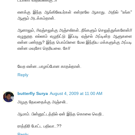
டயானா விதிவிலக்கு..//
எனக்கு இந்த ஆங்கிலேயர்கள் என்றாலே ஆகாது. அதில் "உங்க"
ஆளும் அடக்கம்தான்.
ஆனாலும், //ஏஞ்சலுக்கு அஞ்சலிகள்..நீங்களும் செலுத்துங்களேன்//
எழுதுறத எல்லாம் எழுதிட்டு இப்படி ஏஞ்சல் அப்டின்ற ஆளுகளை
என்ன பண்றது? இந்த பொம்பிளை மேல இந்திய மக்களுக்கு அப்படி
என்ன மவுசோ தெரியலை. சே//
வேற என்ன..பாழாப்போன காதல்தான்.
Reply
butterfly Surya
August 4, 2009 at 11:00 AM
அழகு தேவதைக்கு அஞ்சலி..
ஆமாம். பின்னூட்டத்தில் ஏன் இந்த கொலை வெறி..
ராத்திரி போட்ட பதிவா..??
Reply