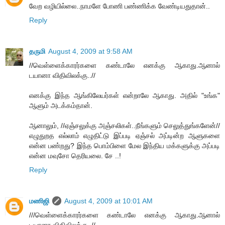
வேற வழியில்லை..நாமளே போணி பண்ணிக்க வேண்டியதுதான்..
Reply
தருமி
August 4, 2009 at 9:58 AM
//வெள்ளைக்காரர்களை கண்டாலே எனக்கு ஆகாது.ஆனால்
டயானா விதிவிலக்கு..//
எனக்கு இந்த ஆங்கிலேயர்கள் என்றாலே ஆகாது. அதில் "உங்க"
ஆளும் அடக்கம்தான்.
ஆனாலும், //ஏஞ்சலுக்கு அஞ்சலிகள்..நீங்களும் செலுத்துங்களேன்//
எழுதுறத எல்லாம் எழுதிட்டு இப்படி ஏஞ்சல் அப்டின்ற ஆளுகளை
என்ன பண்றது? இந்த பொம்பிளை மேல இந்திய மக்களுக்கு அப்படி
என்ன மவுசோ தெரியலை. சே ..!
Reply
மணிஜி
August 4, 2009 at 10:01 AM
///வெள்ளைக்காரர்களை கண்டாலே எனக்கு ஆகாது.ஆனால்