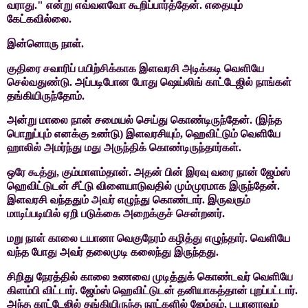
வராது." என்று எவ்வளவோ கூறிப்பார்த்தேன். எதையும்
கேட்கவில்லை.
இன்னொரு நாள்.
குதிரை சவாரிப் பயிற்சிக்காக இளவரசி அடிக்கடி வெளியே
செல்வதுண்டு. அப்படிபோன போது ஷெய்லிங் காட்டேஜில் நாங்கள்
தங்கியிருந்தோம்.
அன்று
மாலை நான் சமையல் செய்து கொண்டிருந்தேன். (இந்த
பொறுப்பும் எனக்கு உண்டு)
இளவரசியும்
,
ஹெவிட்டும் வெளியே
ஹாலில் அமர்ந்து மது அருந்திக்
கொண்டிருந்தார்கள்.
ஒரே
கூத்து
,
கும்மாளம்தான். அதன் பின் இரவு வரை நான் ஜேம்ஸ்
ஹெவிட்டுடன்
சீட்டு விளையாடுவதில் மும்முரமாக இருந்தேன்.
இளவரசி வந்ததும் அவர் எழுந்து
கொண்டார். இருவரும்
மாடிப்படியில் ஏறி படுக்கை அறைக்குச் சென்றனர்.
மறு நாள் காலை டயானா வெகுநேரம் கழித்து எழுந்தார். வெளியே
வந்த போது அவர் தலைமுடி கலைந்து இருந்தது.
சிறிது
நேரத்தில் காலை உணவை முடித்துக் கொண்டவர் வெளியே
கிளம்பி விட்டார். ஜேம்ஸ்
ஹெவிட்டுடன் தனியாகத்தான் புறப்பட்டார்.
அந்த காட்டேஜில் தங்கியிருந்த
நாட்களில் ஜேம்சும்
,
டயானாவும்