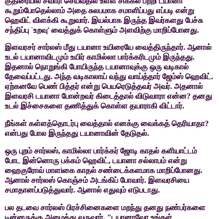
குதிரையில் சவாரி செய்வதில்
உள்ள சிக்கல் பற்றி டயானா
கூறும்போதெல்லாம் அதை சுலபமாக சமாளிப்பது எப்படி
என்று
ஹெவிட் விளக்கி கூறுவார். இயல்பாக இருந்த இவர்களது பேச்சு
சந்திப்பு
`
உறவு
'
வைத்துக் கொள்ளும் அளவிற்கு மாறிப்போனது.
இளவரசர்
சார்லஸ் மீது டயானா உயிரையே வைத்திருந்தார். ஆனால்
உடல் டயானாவிடமும்
உயிர் காமில்லா பார்க்கரிடமும் இருந்தது.
இதனால் நொறுங்கி போயிருந்த
டயானாவுக்கு ஒரு வடிகால்
தேவைப்பட்டது. அந்த வடிகாலாய் வந்து வாய்த்தார்
ஜேம்ஸ் ஹெவிட்.
ஏற்கனவே பெண் பித்தர் என்று பெயரெடுத்தவர் அவர். அதனால்
இளவரசி டயானா போன்றவர் கிடைத்தால் விடுவாரா என்ன
?
தனது
உடல் இச்சைகளை
தணித்துக் கொள்ள தயாராகி விட்டார்.
நீங்கள் கள்ளத்தொடர்பு வைத்தால் எனக்கு வைக்கத் தெரியாதா
?
என்பது போல இருந்தது டயானாவின் தேடுதல்.
ஒரு
புறம் சார்லஸ்
,
காமில்லா பார்க்கர் ஜோடி காதல் களியாட்டம்
போட இன்னொரு
பக்கம் ஹெவிட்
,
டயானா சல்லாபம் என்று
ஹைகுரோவ் மாள
ì
கை காதல் சண்டைக்களமாக
மாறிப்போனது.
ஆனால் சார்லஸ் கொஞ்சம் அடங்கிப் போவார். இளவரசியை
சமாதானப்படுத்துவார். ஆனால் எதுவும் எடுபடாது.
பல
தடவை சார்லஸ் பிரச்சினைகளை மறந்து தனது நண்பர்களை
டின்னருக்கு அழைத்து
வருவார். "டயானாவோ உங்கள்