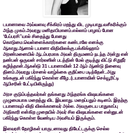
டயானாவை அவ்வளவு சீக்கிரம் மறந்து விட முடியாது.வசீகரிக்கும்
அந்த முகம்.அவரது மனிதாபிமானம்.எல்லாம் பாழாய் போன
‘பேப்பரசி”யால் சிதைந்து போனது
கொடுமை.வெள்ளைக்காரர்களை கண்டாலே எனக்கு
ஆகாது.ஆனால் டயானா விதிவிலக்கு.பக்கிங்ஹாம்
அரண்மனையில் ஆடம்பரமாக அவள் திருமணம் நடந்த அன்று என்
நண்பன் ஒருவன் சார்லஸின் படத்தின் மேல் குடித்து விட்டு சிறுநீர்
கழித்தான்.ஆகஸ்டு 31 டயானாவின் 12 ஆம் ஆண்டு நினைவு
தினம்.அவரது பர்சனல் வாழ்க்கை குறிப்பை படித்தேன்..அது
உங்களுடன் பகிர்ந்து கொள்ள கீழே..(டயானாவின் செக்யூரிட்டி
ஆபிசரின் பேட்டியிலிருந்து)
அரச
குடும்பத்தவர்கள் தங்களது அந்தரங்க விஷயங்களை
முழுமையாக மறைத்து விட
இயலாது. மறைப்பதும் கடினம். இதற்கு
டயானாவும் விதி விலக்கானவர் அல்ல.
அவருடைய பாதுகாப்பு
அதிகாரி என்கிற முறையில் அவர் சில விஷயங்களை என்னுடன்
பகிர்ந்து கொள்ள வேண்டிய அவசியம் இருக்கும்.
இளவரசி
தோழிகள் யாருடனாவது தியேட்டருக்கு செல்ல