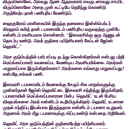
விரும்பினாலோ
,
அல்லது ஆண்
ஆதரவாளர் எவருடனாவது சாப்பிட
விரும்பினாலோ அதை முன் கூட்டியே தெரிந்து
கொண்டு
அதற்கேற்ப நான் பணிபுரிய வேண்டும்.
ஹைகுரோவ்
மாளிகையில் இருந்த தலைமை இன்ஸ்பெக்டர்
கிரஹாம் சுமித் நான் டயானாவிடம்
பணிபுரிய வருவதற்கு முன்பே
என்னிடம் ரகசியமாக சொன்னார். "இளவரசிக்கு ஒரு
ஆணுடன்
தொடர்பு உண்டு. அவர்
குதிரை பயிற்சியாளர் கேப்டன் ஜேம்ஸ்
ஹெவிட்."
அரச
குடும்பத்தில் யார் எப்படி நடந்து கொள்கிறார்கள் என்பது பற்றி
மெய்க்காப்பாளர் கவலைப்பட வேண்டிய அவசியமில்லை. அவர்கள்
பாதுகாப்பாக
இருக்கிறார்களா
?
அவர்களை எவ்வாறு பாதுகாப்பது
?
என்பதே எங்கள் பணி.
இளவரசி
டயானாவிடம் வேலைக்கு சேரும் சில மாதங்களுக்கு
முன்னர்தான் ஜேம்ஸ் ஹெவிட்டை
இளவரசி சந்தித்து இருக்கிறார்.
டயானாவின் மெய்க்காப்பாளரான பின்பு
`
ஹெவிட்
'
உடன் பேசிய
விஷயங்களை அவர் என்னிடம் கூறியிருக்கிறார். ஹெவிட்
உடனான
முதல் சந்திப்பு இயல்பாக இருந்ததாக என்னிடம் டயானா கூறுவார்.
அதனால்
அவர் மீது டயானாவுக்கு ஈர்ப்பு உண்டு என்பதை அறிவேன்.
ஹெவிட்
அரச குடும்பத்தின் குதிரையேற்ற பயிற்சியாளர்.