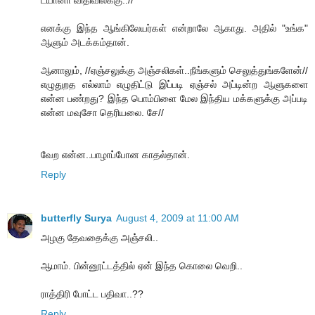
டயானா விதிவிலக்கு..//
எனக்கு இந்த ஆங்கிலேயர்கள் என்றாலே ஆகாது. அதில் "உங்க"
ஆளும் அடக்கம்தான்.
ஆனாலும், //ஏஞ்சலுக்கு அஞ்சலிகள்..நீங்களும் செலுத்துங்களேன்//
எழுதுறத எல்லாம் எழுதிட்டு இப்படி ஏஞ்சல் அப்டின்ற ஆளுகளை
என்ன பண்றது? இந்த பொம்பிளை மேல இந்திய மக்களுக்கு அப்படி
என்ன மவுசோ தெரியலை. சே//
வேற என்ன..பாழாப்போன காதல்தான்.
Reply
butterfly Surya
August 4, 2009 at 11:00 AM
அழகு தேவதைக்கு அஞ்சலி..
ஆமாம். பின்னூட்டத்தில் ஏன் இந்த கொலை வெறி..
ராத்திரி போட்ட பதிவா..??
Reply