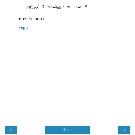
....... ஒழிஞ்சி போச்சுன்னு உடலாமுல்ல ..//
repeatuuuuuu.
Reply
‹
›
Home