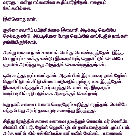
வராது." என்று எவ்வளவோ கூறிப்பார்த்தேன். எதையும்
கேட்கவில்லை.
இன்னொரு நாள்.
குதிரை சவாரிப் பயிற்சிக்காக இளவரசி அடிக்கடி வெளியே
செல்வதுண்டு. அப்படிபோன போது ஷெய்லிங் காட்டேஜில் நாங்கள்
தங்கியிருந்தோம்.
அன்று
மாலை நான் சமையல் செய்து கொண்டிருந்தேன். (இந்த
பொறுப்பும் எனக்கு உண்டு)
இளவரசியும்
,
ஹெவிட்டும் வெளியே
ஹாலில் அமர்ந்து மது அருந்திக்
கொண்டிருந்தார்கள்.
ஒரே
கூத்து
,
கும்மாளம்தான். அதன் பின் இரவு வரை நான் ஜேம்ஸ்
ஹெவிட்டுடன்
சீட்டு விளையாடுவதில் மும்முரமாக இருந்தேன்.
இளவரசி வந்ததும் அவர் எழுந்து
கொண்டார். இருவரும்
மாடிப்படியில் ஏறி படுக்கை அறைக்குச் சென்றனர்.
மறு நாள் காலை டயானா வெகுநேரம் கழித்து எழுந்தார். வெளியே
வந்த போது அவர் தலைமுடி கலைந்து இருந்தது.
சிறிது
நேரத்தில் காலை உணவை முடித்துக் கொண்டவர் வெளியே
கிளம்பி விட்டார். ஜேம்ஸ்
ஹெவிட்டுடன் தனியாகத்தான் புறப்பட்டார்.
அந்த காட்டேஜில் தங்கியிருந்த
நாட்களில் ஜேம்சும்
,
டயானாவும்