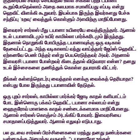
குதிரையில் சவாரி செய்வதில்
உள்ள சிக்கல் பற்றி டயானா
கூறும்போதெல்லாம் அதை சுலபமாக சமாளிப்பது எப்படி
என்று
ஹெவிட் விளக்கி கூறுவார். இயல்பாக இருந்த இவர்களது பேச்சு
சந்திப்பு
`
உறவு
'
வைத்துக் கொள்ளும் அளவிற்கு மாறிப்போனது.
இளவரசர்
சார்லஸ் மீது டயானா உயிரையே வைத்திருந்தார். ஆனால்
உடல் டயானாவிடமும்
உயிர் காமில்லா பார்க்கரிடமும் இருந்தது.
இதனால் நொறுங்கி போயிருந்த
டயானாவுக்கு ஒரு வடிகால்
தேவைப்பட்டது. அந்த வடிகாலாய் வந்து வாய்த்தார்
ஜேம்ஸ் ஹெவிட்.
ஏற்கனவே பெண் பித்தர் என்று பெயரெடுத்தவர் அவர். அதனால்
இளவரசி டயானா போன்றவர் கிடைத்தால் விடுவாரா என்ன
?
தனது
உடல் இச்சைகளை
தணித்துக் கொள்ள தயாராகி விட்டார்.
நீங்கள் கள்ளத்தொடர்பு வைத்தால் எனக்கு வைக்கத் தெரியாதா
?
என்பது போல இருந்தது டயானாவின் தேடுதல்.
ஒரு
புறம் சார்லஸ்
,
காமில்லா பார்க்கர் ஜோடி காதல் களியாட்டம்
போட இன்னொரு
பக்கம் ஹெவிட்
,
டயானா சல்லாபம் என்று
ஹைகுரோவ் மாள
ì
கை காதல் சண்டைக்களமாக
மாறிப்போனது.
ஆனால் சார்லஸ் கொஞ்சம் அடங்கிப் போவார். இளவரசியை
சமாதானப்படுத்துவார். ஆனால் எதுவும் எடுபடாது.
பல
தடவை சார்லஸ் பிரச்சினைகளை மறந்து தனது நண்பர்களை
டின்னருக்கு அழைத்து
வருவார். "டயானாவோ உங்கள்