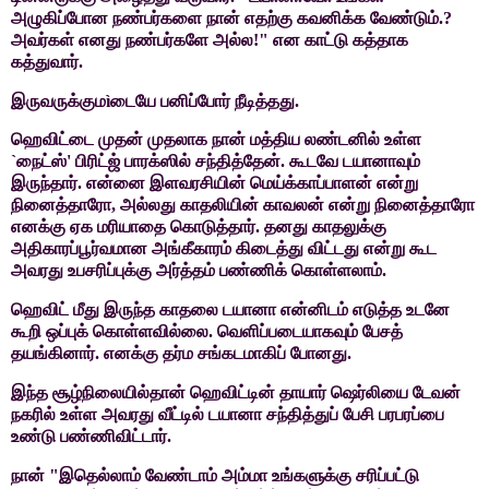
அழுகிப்போன நண்பர்களை நான் எதற்கு கவனிக்க
வேண்டும்.
?
அவர்கள் எனது நண்பர்களே அல்ல!" என காட்டு கத்தாக
கத்துவார்.
இருவருக்கும
ì
டையே பனிப்போர் நீடித்தது.
ஹெவிட்டை
முதன் முதலாக நான் மத்திய லண்டனில் உள்ள
`
நைட்ஸ்
'
பிரிட்ஜ் பாரக்ஸில்
சந்தித்தேன். கூடவே டயானாவும்
இருந்தார். என்னை இளவரசியின்
மெய்க்காப்பாளன் என்று
நினைத்தாரோ
,
அல்லது காதலியின் காவலன் என்று
நினைத்தாரோ
எனக்கு ஏக மரியாதை கொடுத்தார். தனது காதலுக்கு
அதிகாரப்பூர்வமான அங்கீகாரம் கிடைத்து விட்டது என்று கூட
அவரது
உபசரிப்புக்கு அர்த்தம் பண்ணிக் கொள்ளலாம்.
ஹெவிட்
மீது இருந்த காதலை டயானா என்னிடம் எடுத்த உடனே
கூறி ஒப்புக் கொள்ளவில்லை.
வெளிப்படையாகவும் பேசத்
தயங்கினார். எனக்கு தர்ம சங்கடமாகிப் போனது.
இந்த
சூழ்நிலையில்தான் ஹெவிட்டின் தாயார் ஷெர்லியை டேவன்
நகரில் உள்ள அவரது
வீட்டில் டயானா சந்தித்துப் பேசி பரபரப்பை
உண்டு பண்ணிவிட்டார்.
நான் "இதெல்லாம் வேண்டாம் அம்மா உங்களுக்கு சரிப்பட்டு