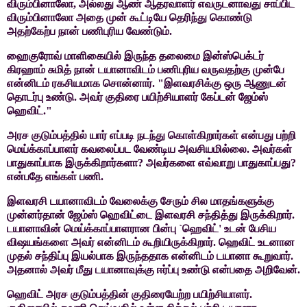
விரும்பினாலோ
,
அல்லது ஆண்
ஆதரவாளர் எவருடனாவது சாப்பிட
விரும்பினாலோ அதை முன் கூட்டியே தெரிந்து
கொண்டு
அதற்கேற்ப நான் பணிபுரிய வேண்டும்.
ஹைகுரோவ்
மாளிகையில் இருந்த தலைமை இன்ஸ்பெக்டர்
கிரஹாம் சுமித் நான் டயானாவிடம்
பணிபுரிய வருவதற்கு முன்பே
என்னிடம் ரகசியமாக சொன்னார். "இளவரசிக்கு ஒரு
ஆணுடன்
தொடர்பு உண்டு. அவர்
குதிரை பயிற்சியாளர் கேப்டன் ஜேம்ஸ்
ஹெவிட்."
அரச
குடும்பத்தில் யார் எப்படி நடந்து கொள்கிறார்கள் என்பது பற்றி
மெய்க்காப்பாளர் கவலைப்பட வேண்டிய அவசியமில்லை. அவர்கள்
பாதுகாப்பாக
இருக்கிறார்களா
?
அவர்களை எவ்வாறு பாதுகாப்பது
?
என்பதே எங்கள் பணி.
இளவரசி
டயானாவிடம் வேலைக்கு சேரும் சில மாதங்களுக்கு
முன்னர்தான் ஜேம்ஸ் ஹெவிட்டை
இளவரசி சந்தித்து இருக்கிறார்.
டயானாவின் மெய்க்காப்பாளரான பின்பு
`
ஹெவிட்
'
உடன் பேசிய
விஷயங்களை அவர் என்னிடம் கூறியிருக்கிறார். ஹெவிட்
உடனான
முதல் சந்திப்பு இயல்பாக இருந்ததாக என்னிடம் டயானா கூறுவார்.
அதனால்
அவர் மீது டயானாவுக்கு ஈர்ப்பு உண்டு என்பதை அறிவேன்.
ஹெவிட்
அரச குடும்பத்தின் குதிரையேற்ற பயிற்சியாளர்.