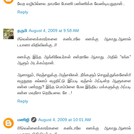
வேற வழியில்லை..நாமளே போணி பண்ணிக்க வேண்டியதுதான்..
Reply
தருமி
August 4, 2009 at 9:58 AM
//வெள்ளைக்காரர்களை கண்டாலே எனக்கு ஆகாது.ஆனால்
டயானா விதிவிலக்கு..//
எனக்கு இந்த ஆங்கிலேயர்கள் என்றாலே ஆகாது. அதில் "உங்க"
ஆளும் அடக்கம்தான்.
ஆனாலும், //ஏஞ்சலுக்கு அஞ்சலிகள்..நீங்களும் செலுத்துங்களேன்//
எழுதுறத எல்லாம் எழுதிட்டு இப்படி ஏஞ்சல் அப்டின்ற ஆளுகளை
என்ன பண்றது? இந்த பொம்பிளை மேல இந்திய மக்களுக்கு அப்படி
என்ன மவுசோ தெரியலை. சே ..!
Reply
மணிஜி
August 4, 2009 at 10:01 AM
///வெள்ளைக்காரர்களை கண்டாலே எனக்கு ஆகாது.ஆனால்