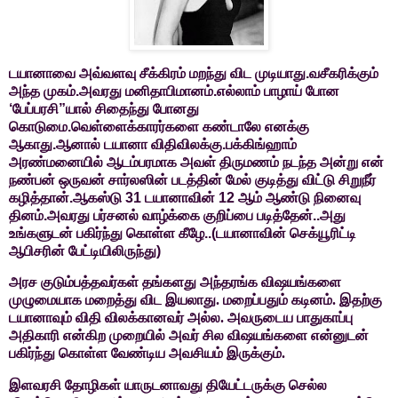
டயானாவை அவ்வளவு சீக்கிரம் மறந்து விட முடியாது.வசீகரிக்கும்
அந்த முகம்.அவரது மனிதாபிமானம்.எல்லாம் பாழாய் போன
‘பேப்பரசி”யால் சிதைந்து போனது
கொடுமை.வெள்ளைக்காரர்களை கண்டாலே எனக்கு
ஆகாது.ஆனால் டயானா விதிவிலக்கு.பக்கிங்ஹாம்
அரண்மனையில் ஆடம்பரமாக அவள் திருமணம் நடந்த அன்று என்
நண்பன் ஒருவன் சார்லஸின் படத்தின் மேல் குடித்து விட்டு சிறுநீர்
கழித்தான்.ஆகஸ்டு 31 டயானாவின் 12 ஆம் ஆண்டு நினைவு
தினம்.அவரது பர்சனல் வாழ்க்கை குறிப்பை படித்தேன்..அது
உங்களுடன் பகிர்ந்து கொள்ள கீழே..(டயானாவின் செக்யூரிட்டி
ஆபிசரின் பேட்டியிலிருந்து)
அரச
குடும்பத்தவர்கள் தங்களது அந்தரங்க விஷயங்களை
முழுமையாக மறைத்து விட
இயலாது. மறைப்பதும் கடினம். இதற்கு
டயானாவும் விதி விலக்கானவர் அல்ல.
அவருடைய பாதுகாப்பு
அதிகாரி என்கிற முறையில் அவர் சில விஷயங்களை என்னுடன்
பகிர்ந்து கொள்ள வேண்டிய அவசியம் இருக்கும்.
இளவரசி
தோழிகள் யாருடனாவது தியேட்டருக்கு செல்ல