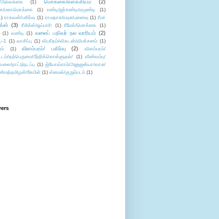
மொக்கை/எளக்கியம்
(2)
/அல்லக்கை
(1)
ை/மகாமொக்கை
(1)
ரண்டி/ஜர்கண்டி/ஏமூண்டி
(1)
1)
ராகவன்/பகிர்வு
(1)
ராமதாசு/ரவுசு/புனைவு
(1)
ரீமா
ிக்ஸ்
(3)
ரீமிக்ஸ்/ஒப்பாரி
(1)
ரீமேக்/மொக்கை
(1)
வலைப் பதிவர் நல வாரியம்
(2)
(1)
வண்டி
(1)
--1
(1)
வாசிப்பு
(1)
விபரீதம்/விகடன்/விமர்சனம்
(1)
விளம்பரம்/ பகிர்வு
(2)
ம்
(1)
விளம்பரம்/
ட்டம்/தற்பெருமை/பீற்றிக்கொள்ளுதல்/
(1)
வீண்வம்பு/
ேலை/நாட்டுநடப்பு
(1)
ஜ்யோவ்ராம்/அனுஜன்யா/வாசு/
ண்மத்தமிழன்/கேபிள்
(1)
ஸ்மைல்/குறும்படம்
(1)
wers