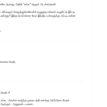
ாலே ஆகாது. அதில் "உங்க" ஆளும் அடக்கம்தான்.
.நீங்களும் செலுத்துங்களேன்// எழுதுறத எல்லாம் எழுதிட்டு இப்படி
ண்றது? இந்த பொம்பிளை மேல இந்திய மக்களுக்கு அப்படி என்ன
்.
த கொலை வெறி..
வெறி..//
ோம்ல.. அவங்க வாழ்ந்த முறை பற்றி எனக்கு அபிப்பிராய பேதம்
ிடிக்கும்.. அதுதான் டயானா..