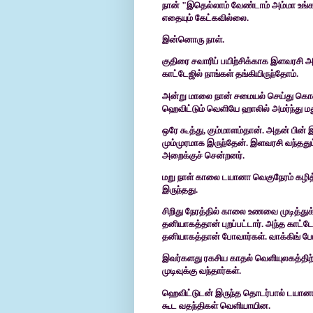
நான் "இதெல்லாம் வேண்டாம் அம்மா உங்கள
எதையும் கேட்கவில்லை.
இன்னொரு நாள்.
குதிரை சவாரிப் பயிற்சிக்காக இளவரசி 
காட்டேஜில் நாங்கள் தங்கியிருந்தோம்.
அன்று
மாலை நான் சமையல் செய்து கொண்ட
ஹெவிட்டும் வெளியே ஹாலில் அமர்ந்து மத
ஒரே
கூத்து
,
கும்மாளம்தான். அதன் பின் 
மும்முரமாக இருந்தேன். இளவரசி வந்ததும
அறைக்குச் சென்றனர்.
மறு நாள் காலை டயானா வெகுநேரம் கழித்
இருந்தது.
சிறிது
நேரத்தில் காலை உணவை முடித்துக்
தனியாகத்தான் புறப்பட்டார். அந்த காட்டே
தனியாகத்தான் போவார்கள்.
வாக்கிங் ப
இவர்களது ரகசிய காதல் வெளியுலகத்திற்
முடிவுக்கு வந்தார்கள்.
ஹெவிட்டுடன் இருந்த தொடர்பால் டயான
கூட வதந்திகள் வெளியாயின.