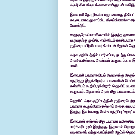
அவர் சில விஷயங்களை என்னுடன்
பகிர்
இளவரசி
தோழிகள் யாருடனாவது தியேட்ட
எவருடனாவது சாப்பிட விரும்பினாலோ அதை
வேண்டும்.
ஹைகுரோவ்
மாளிகையில் இருந்த தலைமை 
வருவதற்கு முன்பே என்னிடம் ரகசியமாக
குதிரை பயிற்சியாளர் கேப்டன் ஜேம்ஸ் ஹெ
அரச
குடும்பத்தில் யார் எப்படி நடந்து கொ
அவசியமில்லை. அவர்கள் பாதுகாப்பாக
இ
பணி.
இளவரசி
டயானாவிடம் வேலைக்கு சேரும்
சந்தித்து இருக்கிறார். டயானாவின் மெய்க
என்னிடம் கூறியிருக்கிறார். ஹெவிட்
உடனா
கூறுவார். அதனால்
அவர் மீது டயானாவுக்
ஹெவிட்
அரச குடும்பத்தின் குதிரையேற்ற
டயானா கூறும்போதெல்லாம் அதை சுலபமாக
இருந்த இவர்களது பேச்சு சந்திப்பு
`
உறவு
'
இளவரசர்
சார்லஸ் மீது டயானா உயிரையே
பார்க்கரிடமும் இருந்தது. இதனால் நொறு
வடிகாலாய் வந்து வாய்த்தார்
ஜேம்ஸ் ஹெவ