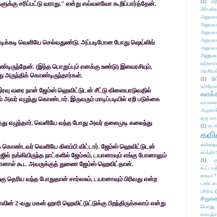
(1)
அற
ுக்கு சரிப்பட்டு வராது." என்று எவ்வளவோ கூறிப்பார்த்தேன்.
மீள்பதிவ
அனுபவக
அனுபவக
அனுபவக
அனுபவக
அடிக்கடி வெளியே செல்வதுண்டு. அப்படிபோன போது ஷெய்லிங்
அனுபவக
அனுபவ
நந்தலால
ிருந்தேன். (இந்த பொறுப்பும் எனக்கு உண்டு)
இளவரசியும்
,
அரசியல
ு அருந்திக்
கொண்டிருந்தார்கள்.
(1)
இட
உயிரோ
இரவு வரை நான் ஜேம்ஸ் ஹெவிட்டுடன்
சீட்டு விளையாடுவதில்
எளக்க
் அவர் எழுந்து
கொண்டார். இருவரும் மாடிப்படியில் ஏறி படுக்கை
வாசனை/க
அழுகாச
ஒரு வா
து எழுந்தார். வெளியே வந்த போது அவர் தலைமுடி கலைந்து
(1)
கடன
கவ
கவிதைய
 கொண்டவர் வெளியே கிளம்பி விட்டார். ஜேம்ஸ்
ஹெவிட்டுடன்
காந்தி/
ஜில் தங்கியிருந்த
நாட்களில் ஜேம்சும்
,
டயானாவும் எங்கு போனாலும்
(1)
க
ோனால் கூட அவருக்குத் துணை ஜேம்ஸ் ஹெவிட்தான்.
கூட்டா
கையா?
கு தெரிய வந்த போதுதான் சார்லசும்
,
டயானாவும் பிரிவது என்ற
டண்டன
பகிர்வு
(
சிறுக
ாவின்
2-
வது மகன் ஹாரி ஹெவிட்டுட்டுக்கு பிறந்திருக்கலாம் என்று
பொது
கொஞ்ச