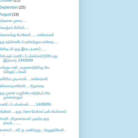
October
(21)
September
(25)
August
(19)
எத்தனை முறை.....
கொஞ்சம் ரீமிக்ஸ்....
தொலைந்து போனேன்...... கவிதைகள்
ஒரு நடுசெண்டர் நவீனத்துவ கவிதை.....
கிளியுடன் ஒரு இரவு பயணம்......
ஸ்பெஷல் மானிட்டர் பக்கங்கள்(100 வது
இடுகை)..24/08/09
நாக்குல சனி...கருணாநிதிக்கு சில
பின்னூட்டங்கள்
தவிர்க்க முடியாமல்.....கவிதைகள்
பிள்ளையுமானேன்.....சிறுகதை
ஒரு முனை மழுங்கிய கத்தியும்,சில
முகரைகளும்
மானிட்டர் பக்கங்கள்........14/08/09
எந்திரன்.....ஒரு அரை வேக்காட்டின் விமர்சனம்
சேஷூ...சிறுகதையாய் முடிந்த ஒரு
நாவல்..........
வேணாம்....விட்ரு..வலிக்குது...அழுதுடுவேன்..
..