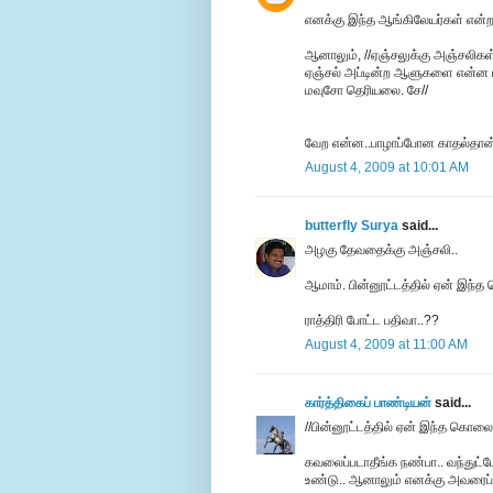
எனக்கு இந்த ஆங்கிலேயர்கள் என்ற
ஆனாலும், //ஏஞ்சலுக்கு அஞ்சலிகள்.
ஏஞ்சல் அப்டின்ற ஆளுகளை என்ன ப
மவுசோ தெரியலை. சே//
வேற என்ன..பாழாப்போன காதல்தான
August 4, 2009 at 10:01 AM
butterfly Surya
said...
அழகு தேவதைக்கு அஞ்சலி..
ஆமாம். பின்னூட்டத்தில் ஏன் இந்
ராத்திரி போட்ட பதிவா..??
August 4, 2009 at 11:00 AM
கார்த்திகைப் பாண்டியன்
said...
//பின்னூட்டத்தில் ஏன் இந்த கொலை 
கவலைப்படாதீங்க நண்பா.. வந்துட்ட
உண்டு.. ஆனாலும் எனக்கு அவரைப் ப