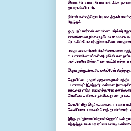
இளவரசி டயானா போன்றவர் கிடைத்தால்
தயாராகி விட்டார்.
நீங்கள் கள்ளத்தொடர்பு வைத்தால் எனக்
தேடுதல்.
ஒரு
புறம் சார்லஸ்
,
காமில்லா பார்க்கர் 
சல்லாபம் என்று ஹைகுரோவ் மாள
ì
கை க
அடங்கிப் போவார். இளவரசியை
சமாதானப்
பல
தடவை சார்லஸ் பிரச்சினைகளை மறந்
"டயானாவோ உங்கள் அழுகிப்போன நண்பர
நண்பர்களே அல்ல!" என காட்டு கத்தாக க
இருவருக்கும
ì
டையே பனிப்போர் நீடித்தது.
ஹெவிட்டை
முதன் முதலாக நான் மத்தி
டயானாவும் இருந்தார். என்னை இளவரசிய
காவலன் என்று
நினைத்தாரோ எனக்கு ஏக
அங்கீகாரம் கிடைத்து விட்டது என்று கூ
ஹெவிட்
மீது இருந்த காதலை டயானா என்
வெளிப்படையாகவும் பேசத் தயங்கினார். 
இந்த
சூழ்நிலையில்தான் ஹெவிட்டின் தா
சந்தித்துப் பேசி பரபரப்பை உண்டு பண்ணிவ