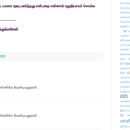
மொக்க
- டயானா உறவு மலர்ந்தது என்பதை என்னால் உறுதியாகச் சொல்ல
செருப்ப
நினைவு
புனைவு
--------------
மொக்க
தண்டோரா
த்துங்களேன்
..
(1)
த
பயணம்
தீர்ப்பு
பாப்பாத்
சங்கிலி
நகைச்ச
2009
நடை
(
நாட்டுந
குருவி
நிலா
(1
விளம்பர
நண்பர்க
பார்வை/
்ணிக்க வேண்டியதுதான்..
ரெமோ/க
(22)
புனைவ
மொக்க
(1)
பொ
்ணிக்க வேண்டியதுதான்..
(1)
மன
மானி
மீள்/டெஸ