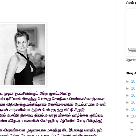
விளம்ப
தொலைக
Blog A
►
20
►
20
 முடியாது.வசீகரிக்கும் அந்த முகம்.அவரது
►
20
‘பேப்பரசி”யால் சிதைந்து போனது கொடுமை.வெள்ளைக்காரர்களை
►
20
ா விதிவிலக்கு.பக்கிங்ஹாம் அரண்மனையில் ஆடம்பரமாக அவள்
►
20
் சார்லஸின் படத்தின் மேல் குடித்து விட்டு சிறுநீர்
ஆம் ஆண்டு நினைவு தினம்.அவரது பர்சனல் வாழ்க்கை குறிப்பை
▼
20
ள்ள கீழே..(டயானாவின் செக்யூரிட்டி ஆபிசரின் பேட்டியிலிருந்து)
►
►
ரங்க விஷயங்களை முழுமையாக மறைத்து விட
இயலாது. மறைப்பதும்
ானவர் அல்ல.
அவருடைய பாதுகாப்பு அதிகாரி என்கிற முறையில்