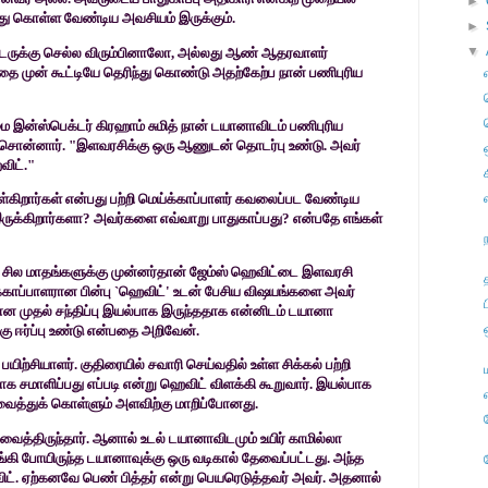
►
ந்து கொள்ள வேண்டிய அவசியம் இருக்கும்.
►
▼
ருக்கு செல்ல விரும்பினாலோ
,
அல்லது ஆண்
ஆதரவாளர்
 முன் கூட்டியே தெரிந்து
கொண்டு அதற்கேற்ப நான் பணிபுரிய
இன்ஸ்பெக்டர் கிரஹாம் சுமித் நான் டயானாவிடம்
பணிபுரிய
 சொன்னார். "இளவரசிக்கு ஒரு
ஆணுடன் தொடர்பு உண்டு. அவர்
விட்."
ள்கிறார்கள் என்பது பற்றி
மெய்க்காப்பாளர் கவலைப்பட வேண்டிய
ருக்கிறார்களா
?
அவர்களை எவ்வாறு பாதுகாப்பது
?
என்பதே எங்கள்
 சில மாதங்களுக்கு முன்னர்தான் ஜேம்ஸ் ஹெவிட்டை
இளவரசி
்காப்பாளரான பின்பு
`
ஹெவிட்
'
உடன் பேசிய விஷயங்களை அவர்
ன முதல் சந்திப்பு இயல்பாக இருந்ததாக என்னிடம் டயானா
கு ஈர்ப்பு உண்டு என்பதை அறிவேன்.
 பயிற்சியாளர். குதிரையில் சவாரி செய்வதில்
உள்ள சிக்கல் பற்றி
 சமாளிப்பது எப்படி
என்று ஹெவிட் விளக்கி கூறுவார். இயல்பாக
வைத்துக் கொள்ளும் அளவிற்கு மாறிப்போனது.
 வைத்திருந்தார். ஆனால் உடல் டயானாவிடமும்
உயிர் காமில்லா
ங்கி போயிருந்த
டயானாவுக்கு ஒரு வடிகால் தேவைப்பட்டது. அந்த
ிட். ஏற்கனவே பெண் பித்தர் என்று பெயரெடுத்தவர் அவர். அதனால்