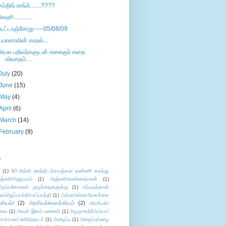
சம்திங் ராங்க்.......????
சேஷூ............
கூட்டாஞ்சோறு-----05/08/09
டயானாவின் காதல்...
பிரபல பதிவர்களுடன் கலைஞர் கதை
விவாதம்....
July
(20)
June
(15)
May
(4)
April
(6)
March
(14)
February
(9)
s
ு
(1)
90 மில்லி ஊத்தி..கொஞ்சமா தண்ணி கலந்து
ஞ்சலி/அனுபவம்
(1)
அஞ்சலி/கண்ணதாசன்
(1)
/கும்பகோணம் குழந்தைகளுக்கு
(1)
அப்படித்தான்
ளம்/துப்பாக்கி/பாப்பாத்தி
(1)
அம்மா/சும்மா/மொக்கை
சியல்/
(2)
அரசியல்/எளக்கியம்
(2)
அரசியல்/
ுவை
(1)
அவள் இளம் மனைவி
(1)
அழகு/கதிர்/ரம்யா/
லா/ராமலட்சுமி/தொடர்
(1)
அழைப்பு
(1)
அழைப்பு/மழை