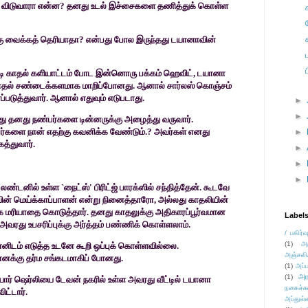
 விடுவாரா என்ன
?
தனது உடல் இச்சைகளை
தணித்துக் கொள்ள
கு வைக்கத் தெரியாதா
?
என்பது போல இருந்தது டயானாவின்
ஜோடி காதல் களியாட்டம் போட இன்னொரு
பக்கம் ஹெவிட்
,
டயானா
ாதல் சண்டைக்களமாக
மாறிப்போனது. ஆனால் சார்லஸ் கொஞ்சம்
படுத்துவார். ஆனால் எதுவும் எடுபடாது.
►
►
து தனது நண்பர்களை டின்னருக்கு அழைத்து
வருவார்.
்களை நான் எதற்கு கவனிக்க
வேண்டும்.
?
அவர்கள் எனது
►
த்துவார்.
►
►
►
ய லண்டனில் உள்ள
`
நைட்ஸ்
'
பிரிட்ஜ் பாரக்ஸில்
சந்தித்தேன். கூடவே
ின்
மெய்க்காப்பாளன் என்று நினைத்தாரோ
,
அல்லது காதலியின்
 மரியாதை கொடுத்தார். தனது காதலுக்கு
அதிகாரப்பூர்வமான
Label
ட அவரது
உபசரிப்புக்கு அர்த்தம் பண்ணிக் கொள்ளலாம்.
/ பகிர்வ
(1)
அ
னிடம் எடுத்த உடனே கூறி ஒப்புக் கொள்ளவில்லை.
அஞ்சலி
எனக்கு தர்ம சங்கடமாகிப் போனது.
(1)
அப்ப
அர
(1)
யார் ஷெர்லியை டேவன் நகரில் உள்ள அவரது
வீட்டில் டயானா
நகைச்ச
ிட்டார்.
அப்துல்