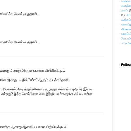
ஊக்கை
மொக்க
ராகம்
(
்ணிக்க வேண்டியதுதான்..
ரீம
(1)
வசந்தம்
வலைப்பூ
விமர்சன
சுயதம்ப
வெட்டிவ
்ணிக்க வேண்டியதுதான்..
பா.ரா/உ
Follo
க்கு ஆகாது.ஆனால் டயானா விதிவிலக்கு..//
ாலே ஆகாது. அதில் "உங்க" ஆளும் அடக்கம்தான்.
.நீங்களும் செலுத்துங்களேன்// எழுதுறத எல்லாம் எழுதிட்டு இப்படி
ண்றது? இந்த பொம்பிளை மேல இந்திய மக்களுக்கு அப்படி என்ன
னக்கு ஆகாது.ஆனால் டயானா விதிவிலக்கு..//