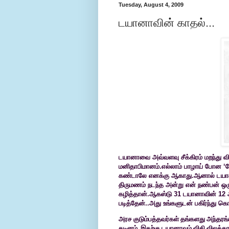
Tuesday, August 4, 2009
டயானாவின் காதல்...
டயானாவை அவ்வளவு சீக்கிரம் மறந்து விட
மனிதாபிமானம்.எல்லாம் பாழாய் போன 
கண்டாலே எனக்கு ஆகாது.ஆனால் டயான
திருமணம் நடந்த அன்று என் நண்பன் ஒருவன
கழித்தான்.ஆகஸ்டு 31 டயானாவின் 12 
படித்தேன்..அது உங்களுடன் பகிர்ந்து கொ
அரச
குடும்பத்தவர்கள் தங்களது அந்த
கடினம். இதற்கு டயானாவும் விதி விலக்க