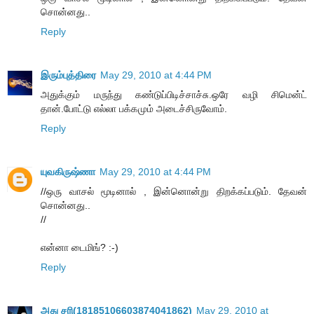
சொன்னது..
Reply
இரும்புத்திரை
May 29, 2010 at 4:44 PM
அதுக்கும் மருந்து கண்டுப்பிடிச்சாச்சு.ஒரே வழி சிமென்ட்
தான்.போட்டு எல்லா பக்கமும் அடைச்சிருவோம்.
Reply
யுவகிருஷ்ணா
May 29, 2010 at 4:44 PM
//ஒரு வாசல் மூடினால் , இன்னொன்று திறக்கப்படும். தேவன்
சொன்னது..
//
என்னா டைமிங்? :-)
Reply
அது சரி(18185106603874041862)
May 29, 2010 at