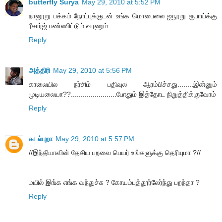
butterfly Surya
May 29, 2010 at 5:52 PM
நானூறு பக்கம் நோட்புக்குடன் உங்க மொபைலை ஐநூறு ரூபாய்க்கு
ரீசார்ஜ் பண்ணிட்டும் வரணும்..
Reply
அத்திரி
May 29, 2010 at 5:56 PM
காலையில நர்சிம் பதிவுல ஆரம்பிச்சது........இன்னும்
முடியலையா??.......................போதும் இத்தோட நிறுத்திக்குவோம்
Reply
கடல்புறா
May 29, 2010 at 5:57 PM
//இந்தியாவின் தேசிய பறவை பெயர் உங்களுக்கு தெரியுமா ?//
மயில் இங்க எங்க வந்துச்சு ? கோயம்புத்தூர்லேர்ந்து பறந்தா ?
Reply