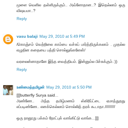
மூளை வெளில தள்ளிருக்கும்.. அவ்ளோதான..? இதெல்லாம் ஒரு
விஷயமா..?
Reply
vasu balaji
May 29, 2010 at 5:49 PM
/கொஞ்சம் வெற்றிலை காம்பை வச்சுப் பார்த்திருக்கலாம் . முதல்ல
எழுதின கதையை பத்தி சொல்லுங்களேன்/
வரலைன்னாதானே இந்த வைத்தியம். இன்னும்ல பிச்சுக்கும்.:))
Reply
உண்மைத்தமிழன்
May 29, 2010 at 5:50 PM
[[[butterfly Surya said...
அண்ணே.. அந்த தமிழ்மணம் ஸ்கிரிப்ட்டை ஏமாத்துறது
எப்படிண்ணே.. எனக்கெல்லாம் சொல்லித் தரக் கூடாதா./////////
ஒரு நானூறு பக்கம் நோட்புக் வாங்கிட்டு வாங்க...]]]