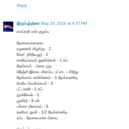
Reply
இரும்புத்திரை
May 29, 2010 at 4:37 PM
கா‌ய்க‌றி பா‌ல் குழ‌ம்பு
தேவையானவை
உருளைக் கிழங்கு - 2
கேரட் (சிறியது) - 1
காலிஃப்ளவர் துண்டுகள் - 1 கப்
தேங்காய் - அரை மூடி
பிரிஞ்சி இலை, கிராம்பு, ப‌ட்டை - ‌சி‌றிது
தேங்காய் எண்ணெய் - 1 தே‌க்கர‌ண்டி
பெரிய வெங்காயம் - 3
பட்டாணி - 1 கப்
நூல்கோல் - 1
பூண்டு - 6 பல்
பச்சை மிளகாய் - 5
த‌னியா தூ‌ள் - 1/2 தே‌க்கர‌ண்டி
உப்பு - தேவையான அளவு