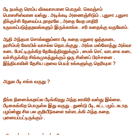
பீடி நமக்கு ரொம்ப விசுவாசமான பொருள். கொஞ்சம்
பொஸசிஸ்வான வஸ்து . அடிக்கடி அணைஞ்சிடும் . புதுசா ,புதுசா
தீக்குச்சி தேவைப்படறாதாலே , அதை வேற மாதிரி
உருவகப்படுத்தறவங்களும் இருக்காங்க . சரி கதைக்கு வருவோம்.
ஆதி அந்தமா சொல்லனும்னா பீடி கதை மதுரை ஒத்தகடை
நரசிம்மர் கோயில் வாசல்ல தொடங்குது . அங்க மஸ்கோத்து அல்வா
கடை போட்டிருக்கிற தேவேந்திரனுக்கும் , மைக் செட் வாடகை கடை
வச்சிருக்கிற சிங்கமுகத்துக்கும் ஒரு சின்னப் பிரச்சனை .
இந்தியாவின் தேசிய பறவை பெயர் உங்களுக்கு தெரியுமா ?
அதுல பீடி எங்க வருது ?
நீங்க நினைக்கறாப்ல பீடிங்கிறது அந்த லாகிரி வஸ்து இல்லை.
பீடிகைங்கிற பொருள்ல இது வருது . துண்டு பீடி, சுட்ட பழம், சுடாத
பழம்ன்னு சில பல குறியீடுகளை உள்ளடக்கி அந்த கதை
புனையப்பட்டிருக்கும் .