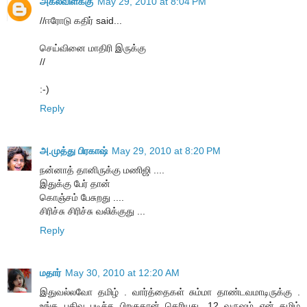
அகல்விளக்கு
May 29, 2010 at 8:04 PM
//ஈரோடு கதிர் said...
செய்வினை மாதிரி இருக்கு
//
:-)
Reply
அ.முத்து பிரகாஷ்
May 29, 2010 at 8:20 PM
நன்னாத் தானிருக்கு மணிஜி ....
இதுக்கு பேர் தான்
கொஞ்சம் பேசுறது ....
சிரிச்சு சிரிச்சு வலிக்குது ...
Reply
மதார்
May 30, 2010 at 12:20 AM
இதுவல்லவோ தமிழ் . வார்த்தைகள் சும்மா தாண்டவமாடிருக்கு .
உங்க பதிவு படிச்ச பிறகுதான் தெரியுது ,12 வருஷம் என் தமிழ்