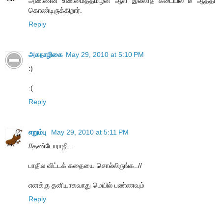
அண்ணன் உண்மைத்தமிழன் ஆள் இல்லாத கடையில் டீ ஆத்தி
கொண்டிருக்கிறார்.
Reply
அகநாழிகை
May 29, 2010 at 5:10 PM
:)
:(
Reply
எறும்பு
May 29, 2010 at 5:11 PM
//தண்டோராஜி..
பாதில விட்டக் கதையை சொல்லிருங்க..//
எனக்கு தனியாகவாது மெயில் பண்ணவும்
Reply