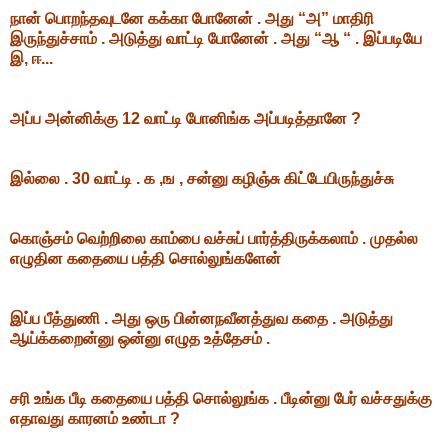
நான் பொறந்தவுடனே கக்கா போனேன் . அது “அ” மாதிரி
இருந்துச்சாம் . அடுத்து வாட்டி போனேன் . அது “ஆ “ . இப்படியே
இ, ஈ...
அப்ப அன்னிக்கு 12 வாட்டி போனிங்க அப்படித்தானே ?
இல்லை . 30 வாட்டி . க ,ங , சன்னு கழிஞ்சு கிட்டேயிருந்துச்சு
கொஞ்சம் வெற்றிலை காம்பை வச்சுப் பார்த்திருக்கலாம் . முதல்ல
எழுதின கதையை பத்தி சொல்லுங்களேன்
இப்ப பீத்துணி . அது ஒரு பின்னநவீனத்துவ கதை . அடுத்து
ஆய்க்கறைன்னு ஒன்னு எழுத உத்தேசம் .
சரி உங்க பீடி கதையை பத்தி சொல்லுங்க . பீடின்னு பேர் வச்சதுக்கு
எதாவது காரனம் உண்டா ?