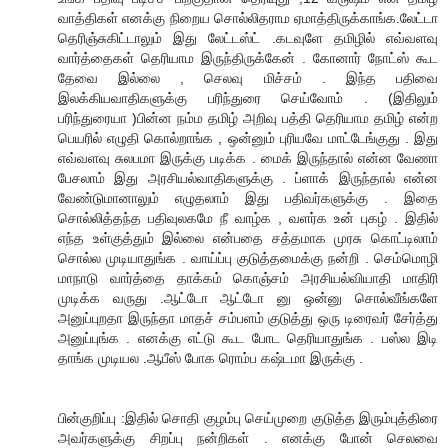
வாத்திகள் எனக்கு நிறைய சொல்லிதராம ஏமாத்திருக்காங்க.லேட்டா
தெரிஞ்சுகிட்டாலும் இது லேட்டஸ்ட் .கடவுளே தமிழில் எவ்வளவு
வார்த்தைகள் தெரியாம இருந்திருக்கேன் . கோனார் நோட்ஸ் கூட
தேவை இல்லை , செலவு மிச்சம் . இந்த பதிவை
இலக்கியவாதிகளுக்கு பரிந்துரை செய்வோம் . (இதிலும்
பரிந்துரையா )பின்ன நம்ம தமிழ் அறிவு பத்தி தெரியாம தமிழ் என்ற
பெயரில் எழுதி கொல்றாங்க , ஒன்னும் புரியவே மாட்டேங்குது . இது
எவ்வளவு சுலபமா இருக்கு படிக்க . மைக் இருந்தால் என்ன வேணா
பேசலாம் இது அரசியல்வாதிகளுக்கு . ப்ளாக் இருந்தால் என்ன
வேண்டுமானாலும் எழுதலாம் இது பதிவர்களுக்கு . இதை
சொல்லித்தந்த பதிவுலகமே நீ வாழ்க , வளர்க உன் புகழ் . இதில்
எந்த உள்குத்தும் இல்லை என்பதை சத்தமாக முரசு கொட்டிலாம்
சொல்ல முடியாதுங்க . வாய்ப்பு குடுத்தமைக்கு நன்றி . செம்மொழி
மாநாடு வார்த்தை தாக்கம் கொஞ்சம் அரசியல்வியாதி மாதிரி
முடிக்க வருது .ஆட்டோ ஆட்டோ னு ஒன்னு சொல்வீங்களே
அனுப்புறதா இருந்தா மாதச் சம்பளம் குடுத்து ஒரு டிரைவர் சேர்த்து
அனுப்புங்க . எனக்கு எட்டு கூட போட தெரியாதுங்க . பஸ்ல இடி
தாங்க முடியல .ஆபீஸ் போக ரொம்ப கஷ்டமா இருக்கு .
பின்குறிப்பு :இதில் சொதி குழம்பு செய்முறை குடுத்த இரும்புத்திரை
அவர்களுக்கு சிறப்பு நன்றிகள் . எனக்கு போன் செலவை