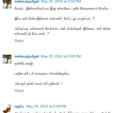
உண்மைத்தமிழன்
May 29, 2010 at 5:02 PM
யோவ்.. இன்னாங்கய்யா இது உங்களோட ஒரே ரோதனையா போச்சு..
இப்ப என் பேர்ல இங்கன கமெண்ட் போட்டது யாருய்யா..?
அதெப்படி என்னைக் கேக்காம. என் பெர்மிஷன் இல்லாம, என் பேர்ல
கமெண்ட்டு போடலாம்..?
Reply
உண்மைத்தமிழன்
May 29, 2010 at 5:03 PM
தண்டோராஜி..
பாதில விட்டக் கதையை சொல்லிருங்க..
அப்புறம் நான் சாபம் விட்ருவேன்..!
Reply
எறும்பு
May 29, 2010 at 5:09 PM