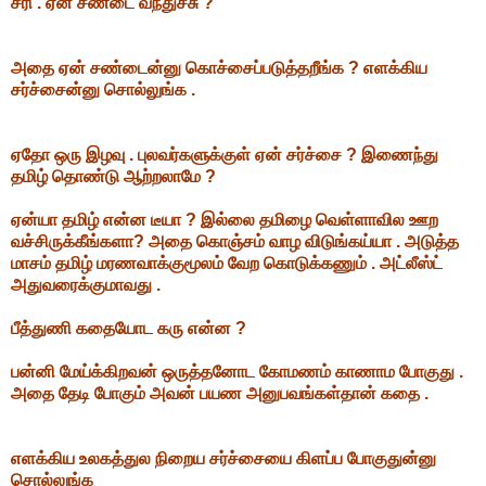
சரி . ஏன் சண்டை வந்துச்சு ?
அதை ஏன் சண்டைன்னு கொச்சைப்படுத்தறீங்க ? எளக்கிய
சர்ச்சைன்னு சொல்லுங்க .
ஏதோ ஒரு இழவு . புலவர்களுக்குள் ஏன் சர்ச்சை ? இணைந்து
தமிழ் தொண்டு ஆற்றலாமே ?
ஏன்யா தமிழ் என்ன டீயா ? இல்லை தமிழை வெள்ளாவில ஊற
வச்சிருக்கீங்களா? அதை கொஞ்சம் வாழ விடுங்கய்யா . அடுத்த
மாசம் தமிழ் மரணவாக்குமூலம் வேற கொடுக்கணும் . அட்லீஸ்ட்
அதுவரைக்குமாவது .
பீத்துணி கதையோட கரு என்ன ?
பன்னி மேய்க்கிறவன் ஒருத்தனோட கோமணம் காணாம போகுது .
அதை தேடி போகும் அவன் பயண அனுபவங்கள்தான் கதை .
எளக்கிய உலகத்துல நிறைய சர்ச்சையை கிளப்ப போகுதுன்னு
சொல்லுங்க