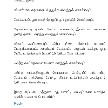
செ‌ய்யு‌ம் முறை
எ‌ல்லா‌க் கா‌ய்க‌றிகளையு‌ம் நறு‌க்‌கி வை‌த்து‌க் கொ‌ள்ளவு‌ம்.
வெங்காயம், பூண்டைத் தோலுரித்து நறுக்கிக் கொள்ளவும்.
தேங்காயைத் துருவி, கெட்டிப் பாலையும், இரண்டாம் பாலையும்
தனித் தனியே எடுத்து வைத்துக் கொள்ளவும்.
எல்லாக் காய்களையும், கீறிய பச்சை மிளகாய், மசாலாப்
பொருள்களையும், இரண்டாம் தேங்காய்ப் பாலுடன் கலந்து, ஒரு
பெரிய பாத்திரத்தில் போ‌ட்டு 15 ‌‌நி‌மிட‌ம் வேக ‌விடவு‌ம்.
வெந்த காய்கறிகளை லேசாக மசித்துக் கொள்ளவும்.
மசித்த காய்கறிகளுடன் கெட்டியான தேங்காய்ப் பால், உப்பு,
தேங்காய் எண்ணெய் சேர்த்து, திறந்த பாத்திரத்தில் வைத்து, 5
நிமிடங்கள் வேக ‌விடவு‌ம்.
இதை அப்படியே பீத்துணி மீது கொட்டி விடவும்.கரை கொஞ்ச
நாளில் காணாமல் பொய் விடும்
Reply