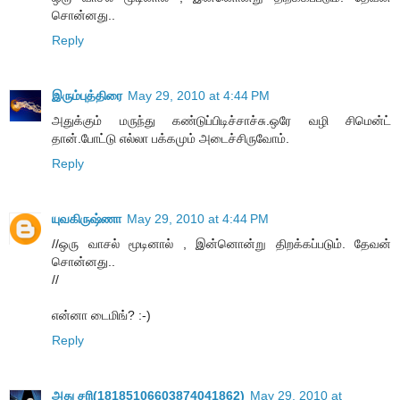
சொன்னது..
Reply
இரும்புத்திரை
May 29, 2010 at 4:44 PM
அதுக்கும் மருந்து கண்டுப்பிடிச்சாச்சு.ஒரே வழி சிமென்ட்
தான்.போட்டு எல்லா பக்கமும் அடைச்சிருவோம்.
Reply
யுவகிருஷ்ணா
May 29, 2010 at 4:44 PM
//ஒரு வாசல் மூடினால் , இன்னொன்று திறக்கப்படும். தேவன்
சொன்னது..
//
என்னா டைமிங்? :-)
Reply
அது சரி(18185106603874041862)
May 29, 2010 at