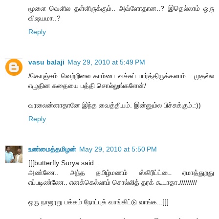
மூளை வெளில தள்ளிருக்கும்.. அவ்ளோதான..? இதெல்லாம் ஒரு
விஷயமா..?
Reply
vasu balaji
May 29, 2010 at 5:49 PM
/கொஞ்சம் வெற்றிலை காம்பை வச்சுப் பார்த்திருக்கலாம் . முதல்ல
எழுதின கதையை பத்தி சொல்லுங்களேன்/
வரலைன்னாதானே இந்த வைத்தியம். இன்னும்ல பிச்சுக்கும்.:))
Reply
உண்மைத்தமிழன்
May 29, 2010 at 5:50 PM
[[[butterfly Surya said...
அண்ணே.. அந்த தமிழ்மணம் ஸ்கிரிப்ட்டை ஏமாத்துறது
எப்படிண்ணே.. எனக்கெல்லாம் சொல்லித் தரக் கூடாதா./////////
ஒரு நானூறு பக்கம் நோட்புக் வாங்கிட்டு வாங்க...]]]