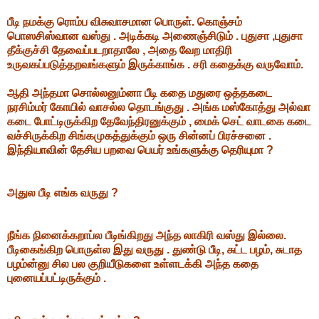
பீடி நமக்கு ரொம்ப விசுவாசமான பொருள். கொஞ்சம்
பொஸசிஸ்வான வஸ்து . அடிக்கடி அணைஞ்சிடும் . புதுசா ,புதுசா
தீக்குச்சி தேவைப்படறாதாலே , அதை வேற மாதிரி
உருவகப்படுத்தறவங்களும் இருக்காங்க . சரி கதைக்கு வருவோம்.
ஆதி அந்தமா சொல்லனும்னா பீடி கதை மதுரை ஒத்தகடை
நரசிம்மர் கோயில் வாசல்ல தொடங்குது . அங்க மஸ்கோத்து அல்வா
கடை போட்டிருக்கிற தேவேந்திரனுக்கும் , மைக் செட் வாடகை கடை
வச்சிருக்கிற சிங்கமுகத்துக்கும் ஒரு சின்னப் பிரச்சனை .
இந்தியாவின் தேசிய பறவை பெயர் உங்களுக்கு தெரியுமா ?
அதுல பீடி எங்க வருது ?
நீங்க நினைக்கறாப்ல பீடிங்கிறது அந்த லாகிரி வஸ்து இல்லை.
பீடிகைங்கிற பொருள்ல இது வருது . துண்டு பீடி, சுட்ட பழம், சுடாத
பழம்ன்னு சில பல குறியீடுகளை உள்ளடக்கி அந்த கதை
புனையப்பட்டிருக்கும் .