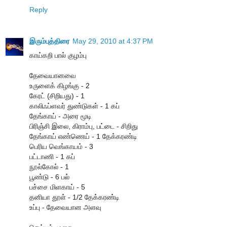
Reply
இரும்புத்திரை
May 29, 2010 at 4:37 PM
கா‌ய்க‌றி பா‌ல் குழ‌ம்பு
தேவையானவை
உருளைக் கிழங்கு - 2
கேரட் (சிறியது) - 1
காலிஃப்ளவர் துண்டுகள் - 1 கப்
தேங்காய் - அரை மூடி
பிரிஞ்சி இலை, கிராம்பு, ப‌ட்டை - ‌சி‌றிது
தேங்காய் எண்ணெய் - 1 தே‌க்கர‌ண்டி
பெரிய வெங்காயம் - 3
பட்டாணி - 1 கப்
நூல்கோல் - 1
பூண்டு - 6 பல்
பச்சை மிளகாய் - 5
த‌னியா தூ‌ள் - 1/2 தே‌க்கர‌ண்டி
உப்பு - தேவையான அளவு