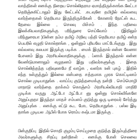
வாத்திகள் எனக்கு நிறைய சொல்லிதராம ஏமாத்திருக்காங்க.லேட்டா
தெரிஞ்சுகிட்டாலும் இது லேட்டஸ்ட் .கடவுளே தமிழில் எவ்வளவு
வார்த்தைகள் தெரியாம இருந்திருக்கேன் . கோனார் நோட்ஸ் கூட
தேவை இல்லை , செலவு மிச்சம் . இந்த பதிவை
இலக்கியவாதிகளுக்கு பரிந்துரை செய்வோம் . (இதிலும்
பரிந்துரையா )பின்ன நம்ம தமிழ் அறிவு பத்தி தெரியாம தமிழ் என்ற
பெயரில் எழுதி கொல்றாங்க , ஒன்னும் புரியவே மாட்டேங்குது . இது
எவ்வளவு சுலபமா இருக்கு படிக்க . மைக் இருந்தால் என்ன வேணா
பேசலாம் இது அரசியல்வாதிகளுக்கு . ப்ளாக் இருந்தால் என்ன
வேண்டுமானாலும் எழுதலாம் இது பதிவர்களுக்கு . இதை
சொல்லித்தந்த பதிவுலகமே நீ வாழ்க , வளர்க உன் புகழ் . இதில்
எந்த உள்குத்தும் இல்லை என்பதை சத்தமாக முரசு கொட்டிலாம்
சொல்ல முடியாதுங்க . வாய்ப்பு குடுத்தமைக்கு நன்றி . செம்மொழி
மாநாடு வார்த்தை தாக்கம் கொஞ்சம் அரசியல்வியாதி மாதிரி
முடிக்க வருது .ஆட்டோ ஆட்டோ னு ஒன்னு சொல்வீங்களே
அனுப்புறதா இருந்தா மாதச் சம்பளம் குடுத்து ஒரு டிரைவர் சேர்த்து
அனுப்புங்க . எனக்கு எட்டு கூட போட தெரியாதுங்க . பஸ்ல இடி
தாங்க முடியல .ஆபீஸ் போக ரொம்ப கஷ்டமா இருக்கு .
பின்குறிப்பு :இதில் சொதி குழம்பு செய்முறை குடுத்த இரும்புத்திரை
அவர்களுக்கு சிறப்பு நன்றிகள் . எனக்கு போன் செலவை