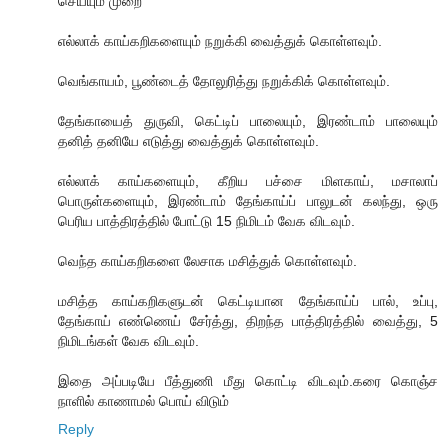
செ‌ய்யு‌ம் முறை
எ‌ல்லா‌க் கா‌ய்க‌றிகளையு‌ம் நறு‌க்‌கி வை‌த்து‌க் கொ‌ள்ளவு‌ம்.
வெங்காயம், பூண்டைத் தோலுரித்து நறுக்கிக் கொள்ளவும்.
தேங்காயைத் துருவி, கெட்டிப் பாலையும், இரண்டாம் பாலையும்
தனித் தனியே எடுத்து வைத்துக் கொள்ளவும்.
எல்லாக் காய்களையும், கீறிய பச்சை மிளகாய், மசாலாப்
பொருள்களையும், இரண்டாம் தேங்காய்ப் பாலுடன் கலந்து, ஒரு
பெரிய பாத்திரத்தில் போ‌ட்டு 15 ‌‌நி‌மிட‌ம் வேக ‌விடவு‌ம்.
வெந்த காய்கறிகளை லேசாக மசித்துக் கொள்ளவும்.
மசித்த காய்கறிகளுடன் கெட்டியான தேங்காய்ப் பால், உப்பு,
தேங்காய் எண்ணெய் சேர்த்து, திறந்த பாத்திரத்தில் வைத்து, 5
நிமிடங்கள் வேக ‌விடவு‌ம்.
இதை அப்படியே பீத்துணி மீது கொட்டி விடவும்.கரை கொஞ்ச
நாளில் காணாமல் பொய் விடும்
Reply