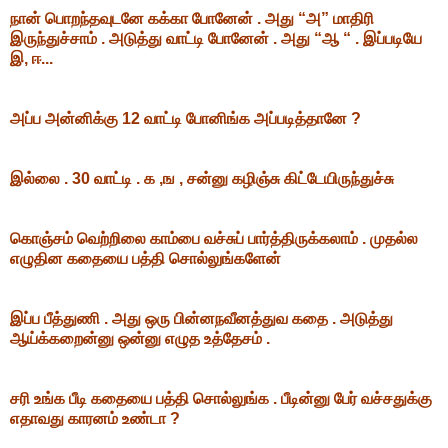
நான் பொறந்தவுடனே கக்கா போனேன் . அது “அ” மாதிரி
இருந்துச்சாம் . அடுத்து வாட்டி போனேன் . அது “ஆ “ . இப்படியே
இ, ஈ...
அப்ப அன்னிக்கு 12 வாட்டி போனிங்க அப்படித்தானே ?
இல்லை . 30 வாட்டி . க ,ங , சன்னு கழிஞ்சு கிட்டேயிருந்துச்சு
கொஞ்சம் வெற்றிலை காம்பை வச்சுப் பார்த்திருக்கலாம் . முதல்ல
எழுதின கதையை பத்தி சொல்லுங்களேன்
இப்ப பீத்துணி . அது ஒரு பின்னநவீனத்துவ கதை . அடுத்து
ஆய்க்கறைன்னு ஒன்னு எழுத உத்தேசம் .
சரி உங்க பீடி கதையை பத்தி சொல்லுங்க . பீடின்னு பேர் வச்சதுக்கு
எதாவது காரனம் உண்டா ?