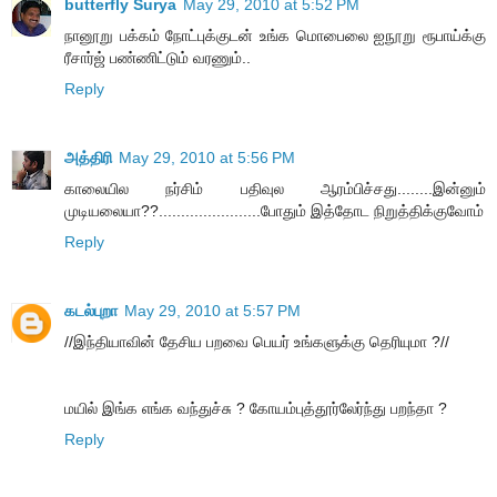
butterfly Surya
May 29, 2010 at 5:52 PM
நானூறு பக்கம் நோட்புக்குடன் உங்க மொபைலை ஐநூறு ரூபாய்க்கு
ரீசார்ஜ் பண்ணிட்டும் வரணும்..
Reply
அத்திரி
May 29, 2010 at 5:56 PM
காலையில நர்சிம் பதிவுல ஆரம்பிச்சது........இன்னும்
முடியலையா??.......................போதும் இத்தோட நிறுத்திக்குவோம்
Reply
கடல்புறா
May 29, 2010 at 5:57 PM
//இந்தியாவின் தேசிய பறவை பெயர் உங்களுக்கு தெரியுமா ?//
மயில் இங்க எங்க வந்துச்சு ? கோயம்புத்தூர்லேர்ந்து பறந்தா ?
Reply