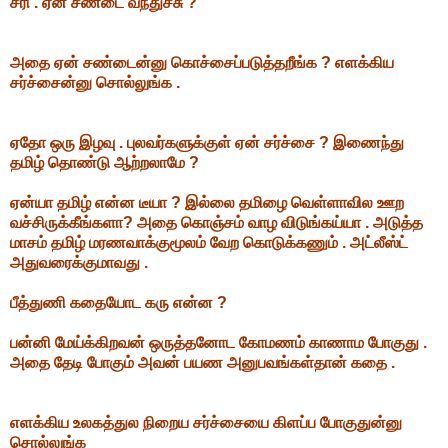
சரி . ஏன் சண்டை வந்துச்சு ?
அதை ஏன் சண்டைன்னு கொச்சைப்படுத்தறீங்க ? எளக்கிய
சர்ச்சைன்னு சொல்லுங்க .
ஏதோ ஒரு இழவு . புலவர்களுக்குள் ஏன் சர்ச்சை ? இணைந்து
தமிழ் தொண்டு ஆற்றலாமே ?
ஏன்யா தமிழ் என்ன டீயா ? இல்லை தமிழை வெள்ளாவில ஊற
வச்சிருக்கீங்களா? அதை கொஞ்சம் வாழ விடுங்கய்யா . அடுத்த
மாசம் தமிழ் மரணவாக்குமூலம் வேற கொடுக்கணும் . அட்லீஸ்ட்
அதுவரைக்குமாவது .
பீத்துணி கதையோட கரு என்ன ?
பன்னி மேய்க்கிறவன் ஒருத்தனோட கோமணம் காணாம போகுது .
அதை தேடி போகும் அவன் பயண அனுபவங்கள்தான் கதை .
எளக்கிய உலகத்துல நிறைய சர்ச்சையை கிளப்ப போகுதுன்னு
சொல்லுங்க