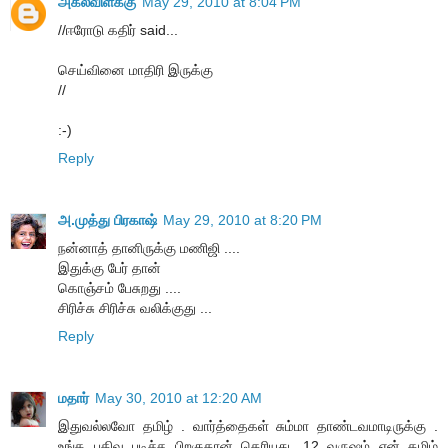
அகல்விளக்கு
May 29, 2010 at 8:04 PM
//ஈரோடு கதிர் said...
செய்வினை மாதிரி இருக்கு
//
:-)
Reply
அ.முத்து பிரகாஷ்
May 29, 2010 at 8:20 PM
நன்னாத் தானிருக்கு மணிஜி ....
இதுக்கு பேர் தான்
கொஞ்சம் பேசுறது ....
சிரிச்சு சிரிச்சு வலிக்குது ...
Reply
மதார்
May 30, 2010 at 12:20 AM
இதுவல்லவோ தமிழ் . வார்த்தைகள் சும்மா தாண்டவமாடிருக்கு .
உங்க பதிவு படிச்ச பிறகுதான் தெரியுது ,12 வருஷம் என் தமிழ்