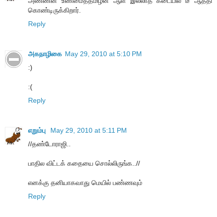
அண்ணன் உண்மைத்தமிழன் ஆள் இல்லாத கடையில் டீ ஆத்தி
கொண்டிருக்கிறார்.
Reply
அகநாழிகை
May 29, 2010 at 5:10 PM
:)
:(
Reply
எறும்பு
May 29, 2010 at 5:11 PM
//தண்டோராஜி..
பாதில விட்டக் கதையை சொல்லிருங்க..//
எனக்கு தனியாகவாது மெயில் பண்ணவும்
Reply