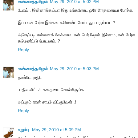
உண்மைத்தமிழன்
May 29, 2010 at 5:02 PM
யோவ்.. இன்னாங்கய்யா இது உங்களோட ஒரே ரோதனையா போச்சு..
இப்ப என் பேர்ல இங்கன கமெண்ட் போட்டது யாருய்யா..?
அதெப்படி என்னைக் கேக்காம. என் பெர்மிஷன் இல்லாம, என் பேர்ல
கமெண்ட்டு போடலாம்..?
Reply
உண்மைத்தமிழன்
May 29, 2010 at 5:03 PM
தண்டோராஜி..
பாதில விட்டக் கதையை சொல்லிருங்க..
அப்புறம் நான் சாபம் விட்ருவேன்..!
Reply
எறும்பு
May 29, 2010 at 5:09 PM