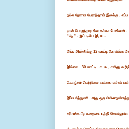
நல்ல நேரான பேராத்தான் இருக்கு . எப்ப
நான் பொறந்தவுடனே கக்கா போனேன் . அத
“ஆ “ . இப்படியே இ, ஈ...
அப்ப அன்னிக்கு 12 வாட்டி போனிங்க அ
இல்லை . 30 வாட்டி . க ,ங , சன்னு கழிஞ்ச
கொஞ்சம் வெற்றிலை காம்பை வச்சுப் பா
இப்ப பீத்துணி . அது ஒரு பின்னநவீனத்
சரி உங்க பீடி கதையை பத்தி சொல்லுங்க 