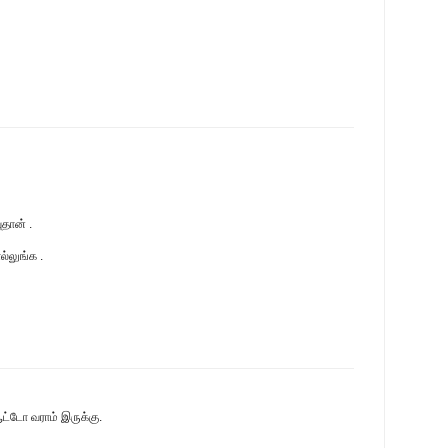
தான் .
ல்லுங்க .
ட்டோ வராம் இருக்கு.