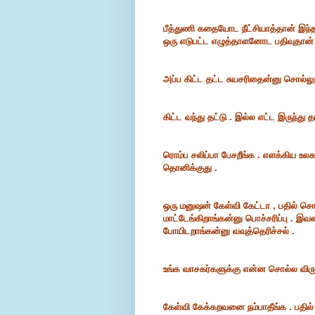
பீத்துணி கதையோட நீட்சியாத்தான் இந்த 
ஒரு எடுபட்ட எழுத்தாளனோட பதிவுதான் 
அப்ப கிட்ட தட்ட சுயசரிதைன்னு சொல்லு
கிட்ட வந்து தட்டு . இல்ல எட்ட இருந்து த
ரொம்ப சலிப்பா பேசறீங்க . எளக்கிய உ
தொனிக்குது .
ஒரு மனுஷன் கேள்வி கேட்டா , பதில் சொல
மாட்டேங்கிறாங்கன்னு பொச்சரிப்பு . இ
போயிடறாங்கன்னு வவுத்தெரிச்சல் .
உங்க வாசகர்களுக்கு என்ன சொல்ல விரும
கேள்வி கேக்கறவனை நம்பாதீங்க . பதில்