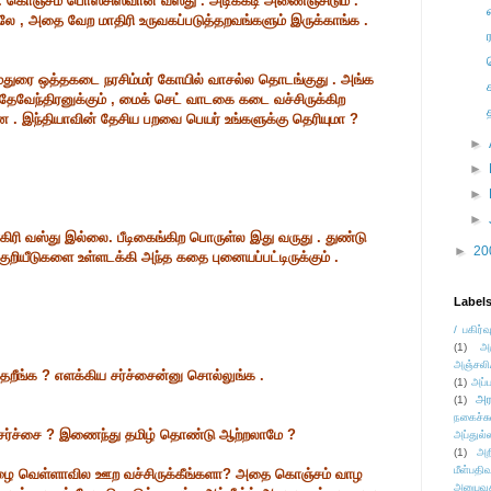
். கொஞ்சம் பொஸசிஸ்வான வஸ்து . அடிக்கடி அணைஞ்சிடும் .
தாலே , அதை வேற மாதிரி உருவகப்படுத்தறவங்களும் இருக்காங்க .
துரை ஒத்தகடை நரசிம்மர் கோயில் வாசல்ல தொடங்குது . அங்க
தேவேந்திரனுக்கும் , மைக் செட் வாடகை கடை வச்சிருக்கிற
சனை . இந்தியாவின் தேசிய பறவை பெயர் உங்களுக்கு தெரியுமா ?
►
►
►
►
லாகிரி வஸ்து இல்லை. பீடிகைங்கிற பொருள்ல இது வருது . துண்டு
►
20
ல குறியீடுகளை உள்ளடக்கி அந்த கதை புனையப்பட்டிருக்கும் .
Label
/ பகிர்வ
(1)
அ
அஞ்சலி
ீங்க ? எளக்கிய சர்ச்சைன்னு சொல்லுங்க .
(1)
அப்ப
அர
(1)
நகைச்ச
் சர்ச்சை ? இணைந்து தமிழ் தொண்டு ஆற்றலாமே ?
அப்துல்
(1)
அற
மீள்பதிவ
ிழை வெள்ளாவில ஊற வச்சிருக்கீங்களா? அதை கொஞ்சம் வாழ
அனுபவக