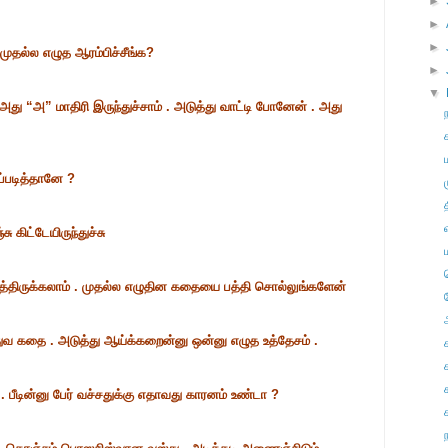
►
►
►
 முதல்ல எழுத ஆரம்பிச்சீங்க?
►
▼
ு “அ” மாதிரி இருந்துச்சாம் . அடுத்து வாட்டி போனேன் . அது
ப்படித்தானே ?
ு கிட்டேயிருந்துச்சு
ர்த்திருக்கலாம் . முதல்ல எழுதின கதையை பத்தி சொல்லுங்களேன்
துவ கதை . அடுத்து ஆய்க்கறைன்னு ஒன்னு எழுத உத்தேசம் .
. பீடின்னு பேர் வச்சதுக்கு எதாவது காரனம் உண்டா ?