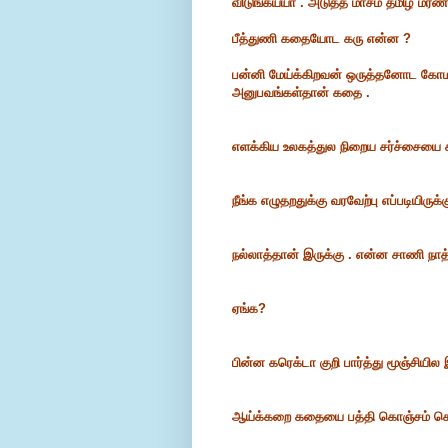
விடுங்கய்யா . அடுத்த மாசம் தமிழ் மர
பீத்துணி கதையோட கரு என்ன ?
பன்னி மேய்க்கிறவன் ஒருத்தனோட க
அனுபவங்கள்தான் கதை .
எளக்கிய உலகத்துல நிறைய சர்ச்சையை 
நீங்க எழுதறதுக்கு வரவேற்பு எப்படியிருக்
நல்லாத்தான் இருக்கு . என்ன சாணி நா
ஏங்க?
பின்ன கரெக்டா குறி பார்த்து மூஞ்சியில
ஆய்க்கறை கதையை பத்தி கொஞ்சம் சொல