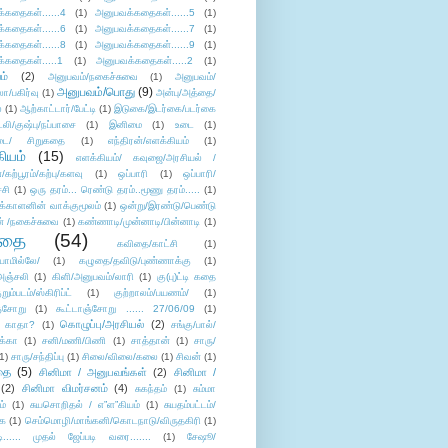
்கதைகள்......4
(1)
அனுபவக்கதைகள்......5
(1)
்கதைகள்......6
(1)
அனுபவக்கதைகள்......7
(1)
்கதைகள்......8
(1)
அனுபவக்கதைகள்......9
(1)
்கதைகள்.....1
(1)
அனுபவக்கதைகள்.....2
(1)
ம்
(2)
அனுபவம்/நகைச்சுவை
(1)
அனுபவம்/
அனுபவம்/பொது
(9)
ா/பகிர்வு
(1)
அன்பு/அத்தை/
்
(1)
ஆற்காட்டார்/பேட்டி
(1)
இடுகை/இடர்கை/படர்கை
்லி/குஷ்பு/நப்பாசை
(1)
இனிமை
(1)
உடை
(1)
டை/ சிறுகதை
(1)
எந்திரன்/எளக்கியம்
(1)
ியம்
(15)
எளக்கியம்/ கவுஜை/அரசியல் /
ற்பூரம்/கற்பு/களவு
(1)
ஒப்பாரி
(1)
ஒப்பாரி/
்சி
(1)
ஒரு தரம்... ரெண்டு தரம்..மூணு தரம்.....
(1)
க்காளனின் வாக்குமூலம்
(1)
ஒன்று/இரண்டு/பெண்டு
் /நகைச்சுவை
(1)
கண்ணாடி/முன்னாடி/பின்னாடி
(1)
ிதை
(54)
கவிதை/காட்சி
(1)
ாமில்லே/
(1)
கழுதை/தவிடு/புண்ணாக்கு
(1)
அஞ்சலி
(1)
கிளி/அனுபவம்/லாரி
(1)
கு(பு)ட்டி கதை
ுறும்படம்/ஸ்கிரிப்ட்
(1)
குற்றாலம்/பயணம்/
(1)
ஞ்சோறு
(1)
கூட்டாஞ்சோறு ...... 27/06/09
(1)
கொழுப்பு/அரசியல்
(2)
 காதா?
(1)
சங்கு/பால்/
க்கா
(1)
சனி/மணி/பிணி
(1)
சாத்தான்
(1)
சாரு/
1)
சாரு/சந்திப்பு
(1)
சிலை/விலை/கலை
(1)
சிவன்
(1)
தை
(5)
சினிமா / அனுபவங்கள்
(2)
சினிமா /
(2)
சினிமா விமர்சனம்
(4)
சுகந்தம்
(1)
சும்மா
ம்
(1)
சுயசொறிதல் / எ”ள”கியம்
(1)
சுயதம்பட்டம்/
ை
(1)
செம்மொழி/மாங்கனி/கொடநாடு/விருதகிரி
(1)
டி...... முதல் ஜேப்படி வரை.......
(1)
சேஷூ/