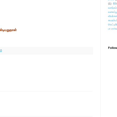
ரீம
(1)
வசந்தம்
வலைப்பூ
விமர்சன
சுயதம்ப
வெட்டிவ
பா.ரா/உ
்டியதுதான்
Follo
10