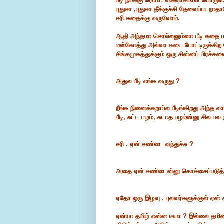
பீடி நமக்கு ரொம்ப விசுவாசமான பொருள
புதுசா ,புதுசா தீக்குச்சி தேவைப்படறா
சரி கதைக்கு வருவோம்.
ஆதி அந்தமா சொல்லனும்னா பீடி கதை ம
மஸ்கோத்து அல்வா கடை போட்டிருக்கிற 
சிங்கமுகத்துக்கும் ஒரு சின்னப் பிரச்
அதுல பீடி எங்க வருது ?
நீங்க நினைக்கறாப்ல பீடிங்கிறது அந்த 
பீடி, சுட்ட பழம், சுடாத பழம்ன்னு சில ப
சரி . ஏன் சண்டை வந்துச்சு ?
அதை ஏன் சண்டைன்னு கொச்சைப்படுத்தற
ஏதோ ஒரு இழவு . புலவர்களுக்குள் ஏன
ஏன்யா தமிழ் என்ன டீயா ? இல்லை தம