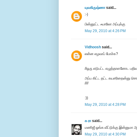
யுவகிருஷ்ணா
said...
:-)
பின்னூட்ட ஃபாலோ அப்புக்கு
May 29, 2010 at 4:26 PM
Vidhoosh
said...
என்ன எழவாப் போச்சு?
//ஒரு எடுபட்ட எழுத்தாளனோட பதிவு
அப்ப கிட்ட தட்ட சுயசரிதைன்னு சொ
////
:))
May 29, 2010 at 4:28 PM
க ரா
said...
மணிஜீ ஒங்க வீட்டுக்கு இன்னுமா ஆ
May 29, 2010 at 4:30 PM