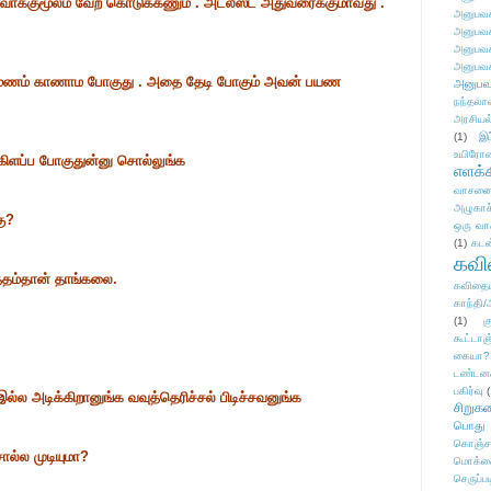
ணவாக்குமூலம் வேற கொடுக்கணும் . அட்லீஸ்ட் அதுவரைக்குமாவது .
அனுபவக
அனுபவக
அனுபவக
அனுபவக
ோமணம் காணாம போகுது . அதை தேடி போகும் அவன் பயண
அனுபவ
நந்தலால
அரசியல
(1)
இட
உயிரோ
கிளப்ப போகுதுன்னு சொல்லுங்க
எளக்க
வாசனை/க
அழுகாச
கு?
ஒரு வா
(1)
கடன
கவ
த்தம்தான் தாங்கலை.
கவிதைய
காந்தி/
(1)
க
கூட்டா
கையா?
டண்டன
பகிர்வு
(
 இல்ல அடிக்கிறானுங்க வவுத்தெரிச்சல் பிடிச்சவனுங்க
சிறுக
பொது
கொஞ்ச
்ல முடியுமா?
மொக்க
செருப்ப