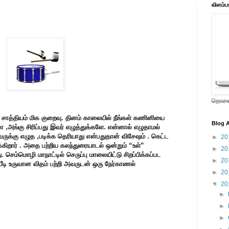
விளம்ப
தொலைக
 சாத்தியம் மிக குறைவு. தினம் காலையில் நீங்கள் கணினியை
Blog A
ோ ,அங்கு சிரிப்பது இவர் எழுத்துக்களே. என்னால் எழுதாமல்
ருக்கு எழுத ,படிக்க தெரியாது என்பதுதான் விசேஷம் . கெட்ட
►
20
்கிறார் . அதை பற்றிய கலந்துரையாடல் ஒன்றும் “உள்”
►
20
செம்மொழி மாநாட்டில் செருப்பு மாலையிட்டு சிறப்பிக்கப்பட
►
20
 பீடி உருவான விதம் பற்றி அவருடன் ஒரு நேர்காணல்
►
20
▼
20
►
►
►