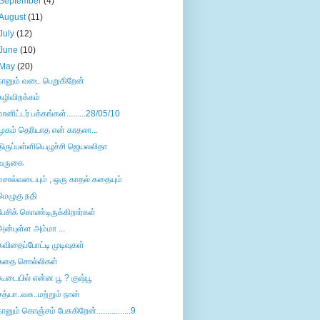
September
(4)
August
(11)
July
(12)
June
(10)
May
(20)
நானும் வடை பெறுகிறேன்
கழிவிறக்கம்
மானிட்டர் பக்கங்கள்.........28/05/10
முகம் தெரியாத என் காதலா...
திருப்பள்ளியெழுச்சி ஜெயலலிதா
வருகை
மசால்வடையும் , ஒரு காதல் கதையும்
மெழுகு நதி
பேசிக் கொண்டிருக்கிறார்கள்
அன்புள்ள அம்மா ...
கவிதைப்போட்டி முடிவுகள்
கதை சொல்லிகள்
கூடையில் என்ன பூ ? குஷ்பூ
சத்யா..வசு..மற்றும் நான்
நானும் கொஞ்சம் பேசுகிறேன்................9