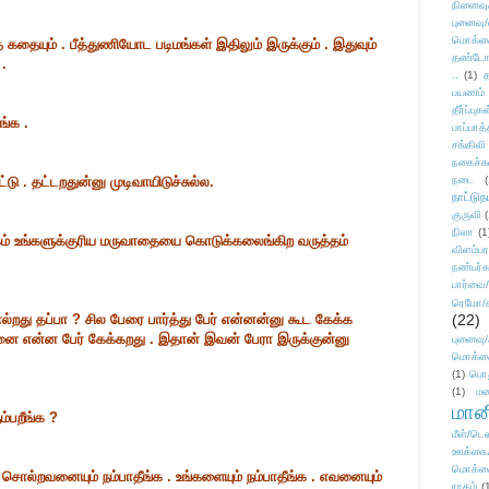
நினைவு
புனைவு
மொக்க
கதையும் . பீத்துணியோட படிமங்கள் இதிலும் இருக்கும் . இதுவும்
தண்டோரா
.
..
(1)
த
பயணம்
தீர்ப்பு
ங்க .
பாப்பாத்
சங்கிலி
நகைச்ச
ட்டு . தட்டறதுன்னு முடிவாயிடுச்சுல்ல.
நடை
(
நாட்டுந
குருவி
நிலா
(1
லகம் உங்களுக்குரிய மருவாதையை கொடுக்கலைங்கிற வருத்தம்
விளம்பர
நண்பர்க
பார்வை/
ரெமோ/க
்றது தப்பா ? சில பேரை பார்த்து பேர் என்னன்னு கூட கேக்க
(22)
வனை என்ன பேர் கேக்கறது . இதான் இவன் பேரா இருக்குன்னு
புனைவ
மொக்க
(1)
பொ
(1)
மன
மானி
்பறீங்க ?
மீள்/டெஸ
ஊக்கை
மொக்க
 சொல்றவனையும் நம்பாதீங்க . உங்களையும் நம்பாதீங்க . எவனையும்
ராகம்
(