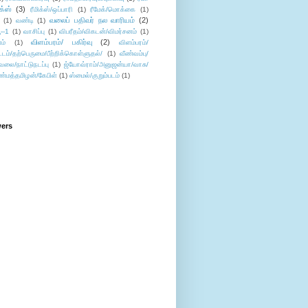
ிக்ஸ்
(3)
ரீமிக்ஸ்/ஒப்பாரி
(1)
ரீமேக்/மொக்கை
(1)
வலைப் பதிவர் நல வாரியம்
(2)
(1)
வண்டி
(1)
--1
(1)
வாசிப்பு
(1)
விபரீதம்/விகடன்/விமர்சனம்
(1)
விளம்பரம்/ பகிர்வு
(2)
ம்
(1)
விளம்பரம்/
ட்டம்/தற்பெருமை/பீற்றிக்கொள்ளுதல்/
(1)
வீண்வம்பு/
ேலை/நாட்டுநடப்பு
(1)
ஜ்யோவ்ராம்/அனுஜன்யா/வாசு/
ண்மத்தமிழன்/கேபிள்
(1)
ஸ்மைல்/குறும்படம்
(1)
wers