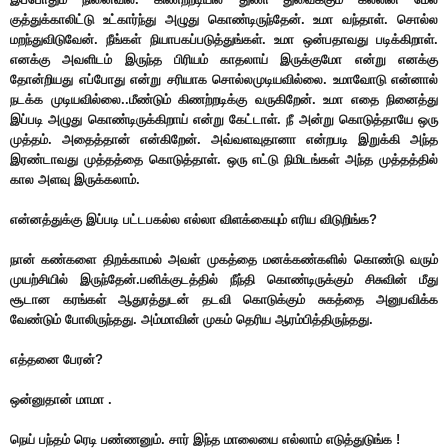
குத்துக்காலிட்டு உட்கார்ந்து அழுது கொண்டிருந்தேன். உமா வந்தாள். சொல்ல
மறந்துவிடுவேன். நீங்கள் நியாபகப்படுத்துங்கள். உமா ஒன்பதாவது படிக்கிறாள்.
எனக்கு அவளிடம் இருந்த பிரியம் காதலாய் இருக்குமோ என்று எனக்கு
தோன்றியது எப்போது என்று சரியாக சொல்லமுடியவில்லை. உமாவோடு என்னால்
நடக்க முடியவில்லை..மீண்டும் கிணற்றடிக்கு வருகிறேன். உமா எதை நினைத்து
இப்படி அழுது கொண்டிருக்கிறாய் என்று கேட்டாள். நீ அன்று கொடுத்தாயே ஒரு
முத்தம். அதைத்தான் என்கிறேன். அவ்வளவுதானா என்றபடி இறுக்கி அந்த
இரண்டாவது முத்தத்தை கொடுத்தாள். ஒரு எட்டு நிமிடங்கள் அந்த முத்தத்தில்
கால அளவு இருக்கலாம்.
என்னத்துக்கு இப்படி பட்டபகல்ல எல்லா விளக்கையும் எரிய விடுறிங்க?
நான் கண்களை திறக்காமல் அவள் முகத்தை மனக்கண்களில் கொண்டு வரும்
முயற்சியில் இருந்தேன்.பனிக்குடத்தில் நீந்தி கொண்டிருக்கும் சிசுவின் மீது
சூடான கரங்கள் ஆதுரத்துடன் தடவி கொடுக்கும் சுகத்தை அனுபவிக்க
வேண்டும் போலிருந்தது. அம்மாவின் முகம் தெரிய ஆரம்பித்திருந்தது.
எத்தனை பேரன்?
ஒன்னுதான் மாமா .
நெய் பந்தம் ரெடி பண்ணனும். சார் இந்த மாலையை எல்லாம் எடுத்துடுங்க !