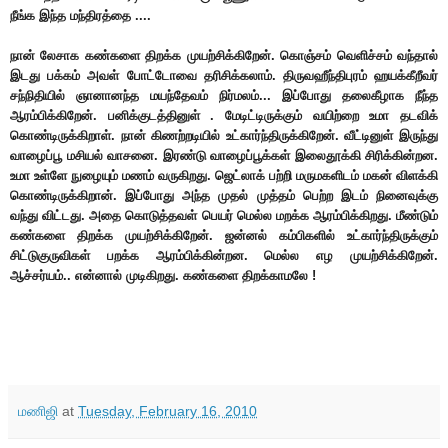
நீங்க இந்த மந்திரத்தை ....
நான் லேசாக கண்களை திறக்க முயற்சிக்கிறேன். கொஞ்சம் வெளிச்சம் வந்தால்
இடது பக்கம் அவள் போட்டோவை தரிசிக்கலாம். திருவஹீந்திபுரம் ஹயக்கீறீவர்
சந்நிதியில் ஞானானந்த மயந்தேவம் நிர்மலம்... இப்போது தலைகீழாக நீந்த
ஆரம்பிக்கிறேன். பனிக்குடத்தினுள் .
மேடிட்டிருக்கும் வயிற்றை உமா தடவிக்
கொண்டிருக்கிறாள். நான் கிணற்றடியில் உட்கார்ந்திருக்கிறேன். வீட்டினுள் இருந்து
வாழைப்பூ மசியல் வாசனை. இரண்டு வாழைப்பூக்கள் இலைதூக்கி சிரிக்கின்றன.
உமா உள்ளே நுழையும் மணம் வருகிறது. ஜெட்லாக் பற்றி மருமகளிடம் மகன் விளக்கி
கொண்டிருக்கிறான். இப்போது அந்த முதல் முத்தம் பெற்ற இடம் நினைவுக்கு
வந்து விட்டது. அதை கொடுத்தவள் பெயர் மெல்ல மறக்க ஆரம்பிக்கிறது. மீண்டும்
கண்களை திறக்க முயற்சிக்கிறேன். ஜன்னல் கம்பிகளில் உட்கார்ந்திருக்கும்
சிட்டுகுருவிகள் பறக்க ஆரம்பிக்கின்றன. மெல்ல எழ முயற்சிக்கிறேன்.
ஆச்சர்யம்.. என்னால் முடிகிறது. கண்களை திறக்காமலே !
மணிஜி
at
Tuesday, February 16, 2010