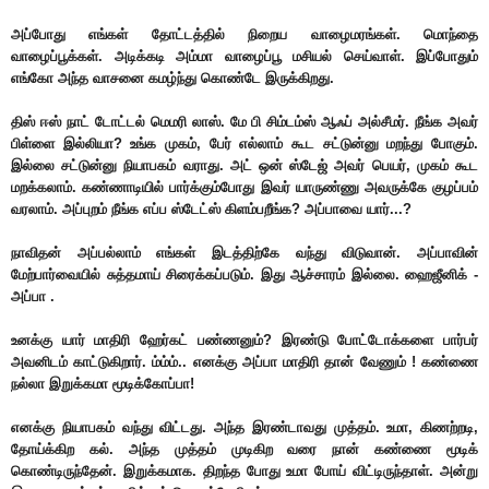
அப்போது எங்கள் தோட்டத்தில் நிறைய வாழைமரங்கள். மொந்தை
வாழைப்பூக்கள். அடிக்கடி அம்மா வாழைப்பூ மசியல் செய்வாள். இப்போதும்
எங்கோ அந்த வாசனை கமழ்ந்து கொண்டே இருக்கிறது.
திஸ் ஈஸ் நாட் டோட்டல் மெமரி லாஸ். மே பி சிம்டம்ஸ் ஆஃப் அல்சீமர். நீங்க அவர்
பிள்ளை இல்லியா? உங்க முகம், பேர் எல்லாம் கூட சட்டுன்னு மறந்து போகும்.
இல்லை சட்டுன்னு நியாபகம் வராது. அட் ஒன் ஸ்டேஜ் அவர் பெயர், முகம் கூட
மறக்கலாம். கண்ணாடியில் பார்க்கும்போது இவர் யாருண்ணு அவருக்கே குழப்பம்
வரலாம். அப்புறம் நீங்க எப்ப ஸ்டேட்ஸ் கிளம்பறீங்க? அப்பாவை யார்...?
நாவிதன் அப்பல்லாம் எங்கள் இடத்திற்கே வந்து விடுவான். அப்பாவின்
மேற்பார்வையில் சுத்தமாய் சிரைக்கப்படும். இது ஆச்சாரம் இல்லை. ஹைஜீனிக் -
அப்பா .
உனக்கு யார் மாதிரி ஹேர்கட் பண்ணனும்? இரண்டு போட்டோக்களை பார்பர்
அவனிடம் காட்டுகிறார். ம்ம்ம்.. எனக்கு அப்பா மாதிரி தான் வேணும் ! கண்ணை
நல்லா இறுக்கமா மூடிக்கோப்பா!
எனக்கு நியாபகம் வந்து விட்டது. அந்த இரண்டாவது முத்தம். உமா, கிணற்றடி,
தோய்க்கிற கல். அந்த முத்தம் முடிகிற வரை நான் கண்ணை மூடிக்
கொண்டிருந்தேன். இறுக்கமாக. திறந்த போது உமா போய் விட்டிருந்தாள். அன்று