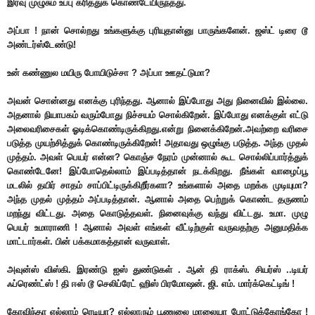
இரவு முழுசும் உப்பு கரித்துக் கொண்டேயிருந்தது.
அப்பா ! நான் சொல்றது உங்களுக்கு புரியுதான்னு பாருங்களேன். ஜஸ்ட் டிரை டூ
அண்டர்ஸ்டேண்டு!
உன் கண்ணுல மயிரு போயிடுச்சா ? அப்பா ஊதட்டுமா?
அவன் சொன்னது எனக்கு புரிந்தது. ஆனால் இப்போது அது நினைவில் இல்லை.
அதனால் நியாபகம் வரும்போது நிச்சயம் சொல்கிறேன். இப்போது எனக்குள் எட்டு
அலைவரிசைகள் ஓடிக்கொண்டிருக்கிறது.என்று நினைக்கிறேன்.அவற்றை வரிசை
படுத்த முயற்சித்துக் கொண்டிருக்கிறேன்! அதாவது ஒழுங்கு படுத்த. அந்த முதல்
முத்தம். அவள் பெயர் என்ன? கொஞ்ச நேரம் முன்னால் கூட சொல்லிப்பார்த்துக்
கொண்டேனே! இப்போதெல்லாம் இப்படித்தான் நடக்கிறது. நீங்கள் வாழைப்பூ
மடலில் தயிர் சாதம் சாப்பிட்டிருக்கிறீர்களா? உங்களால் அதை மறக்க முடியுமா?
அந்த முதல் முத்தம் அப்படித்தான். ஆனால் அதை பெற்றுக் கொண்ட தருணம்
மறந்து விட்டது. அதை கொடுத்தவள். நினைவுக்கு வந்து விட்டது. உமா. முழு
பெயர் உமாராணி ! ஆனால் அவள் எங்கள் வீட்டிற்குள் வருவதற்கு அனுமதிக்க
மாட்டார்கள். பின் பக்கமாகத்தான் வருவாள்.
அவுன்ஸ் விஸ்கி. இரண்டு ஐஸ் துண்டுகள் . ஆன் தி ராக்ஸ். சியர்ஸ் ..டியர்
ஃப்ரெண்ட்ஸ் ! தி ஈஸ் டூ செலிப்ரேட் ஹிஸ் பிரமோஷன். ஜி. எம். மார்க்கெட்டிங் !
கோவிந்தா எல்லாம் ரெடியா? எல்லாரும் பூணுலை மாலையா போட்டுக்கோங்கோ !