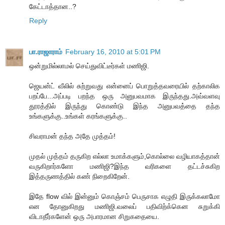
கேட்டாத்தான..?
Reply
பா.ராஜாராம்
February 16, 2010 at 5:01 PM
ஒன்றுமில்லாமல் செய்துவிட்டீர்கள் மணிஜி.
ஜெயன்ட் வீலில் சுற்றுவது என்னைப் பொறுத்தவரையில் தற்காலிக
பறப்பே...அப்படி பறந்த ஒரு அனுபவமாக இருந்தது.அவ்வளவு
தூரத்தில் இருந்து கொண்டு இந்த அனுபவத்தை தந்த
உங்களுக்கு..உங்கள் கரங்களுக்கு..
சிவராமன் தந்த அதே முத்தம்!
முதல் முத்தம் தருகிற எல்லா உமாக்களும்,கொல்லை வழியாகத்தான்
வருகிறார்களோ மணிஜி?இந்த வரிகளை தட்டச்சுகிற
இத்தருணத்தில் கண் நிறைகிறேன்.
இதே flow வில் இன்னும் கொஞ்சம் பெருசாக எழுதி இருக்கலாமோ
என தோனுகிறது மணிஜி.வலைப் பதிவிற்க்கென சுறுக்கி
விடாதீர்களேன் ஒரு அபாரமான சிறுகதையை.