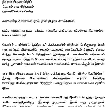
நிர்மலம் ஸ்படிகாகிரிதிம்
ஆதாரம் சர்வ வித்யானம்
ஹயக்கீரிவம் உபாஸ்மஹே!
கணீரென்று அம்மாவின் குரல். நான் திரும்ப சொல்கிறேன்.
படிப்பு நன்னா வரும்டா தங்கம். எதுவுமே மறக்காது. எப்பல்லாம் தோணுதோ,
சொல்லிண்டேயிரு!
செண்டர் ஃபார்வேர்டு. தேர்ந்த தட்டச்சுக்காரனின் விரல்கள் இயங்குவதை போல்
என் கால்கள் விளையாடும். இடதும் வலதுமாய் சகாக்களிடம் அனுப்பி, திரும்ப
பெற்று கொண்டு போய் நேர்த்தியாய் இலக்குதான். சமயங்களில் வரிசையாய்
மூன்று. எதிரடி மறந்து பிரமிப்பாய் உன்னிடம் கொஞ்சம் கற்றுக்கொண்டோம் என்று
மாற்று முகாமின் தலைவன் சிலாகிப்பான் சமயங்களில். கோப்பைக்குள் வெற்றிகள்.
சார் நீங்க தீர்த்தாமாடியாச்சா? இந்த பவித்ரத்தை மோதிர விரல்ல போடுங்கோ!.
இதை அடியில போட்ருங்கோ!
சொல்லுங்கோ! ஸ்ரீமான் கோவிந்த
கோவிந்த..வேங்கடநாராயண பிரிதத்தம்.. வலது தொடைல கையை வச்சு குவிச்சு
மூடி..
உமாவின் ஈரமுத்தம். எட்டாம் கிளாஸ் படிக்கும்போது அவளிடம் பெற்றது. இன்றும்
உள்ளே ஒளிந்திருக்கிறது. இரண்டு முத்தங்கள்! இரண்டாவது முத்தம்தான்
இப்போதும் நினைவில். கிணற்றடியில் துணி துவைக்கும் கல்லின் மேல்