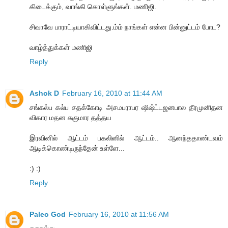
கிடைக்கும், வாங்கி கொள்ளுங்கள். மணிஜி.
சிவாவே பாராட்டியாகிவிட்டது.ம்ம் நாங்கள் என்ன பின்னுட்டம் போட?
வாழ்த்துக்கள் மணிஜி
Reply
Ashok D
February 16, 2010 at 11:44 AM
சங்கல்ப கல்ப சதக்கோடி அசமபராபர ஷிஷ்ட்டஜனபால தீரமுனிதன
விகார மதன சுகுமார தத்தய
இரவினில் ஆட்டம் பகலினில் ஆட்டம்.. ஆனந்ததாண்டவம்
ஆடிக்கொண்டிருந்தேன் உள்ளே...
:) :)
Reply
Paleo God
February 16, 2010 at 11:56 AM