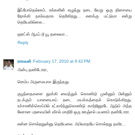
இப்போதெல்லாம், உங்களின் எழுத்து நடை வேறு ஒரு திசையை
நோக்கி நகர்வதாக தெரிகிறது... எனக்கு மட்டுமா என்று
தெரியவில்லை...
ஹாட்ஸ் ஆஃப் டூ யூ தலைவா...
Reply
ராகவன்
February 17, 2010 at 9:42 PM
அன்பு தண்டோரா,
ரொம்ப அருமையாக இருந்தது.
குழந்தைகளை தூக்கி வைத்துக் கொண்டு முன்னும் பின்னும்
நடக்கும் யானையாய் நடை மயக்கத்தைக் கொடுக்கிறது.
உச்சானிக்கொப்பில் உட்கார்ந்துகொண்டு காற்றினூடே ஆடும் அந்த
லேசான பறவையின் வீசல் மாதிரி ஒரு ஊஞ்சல் பயணம் தண்டோரா.
என்ன சொல்றதுன்னு தெரியலை. அபிவாதயே சொல்றது தவிர...