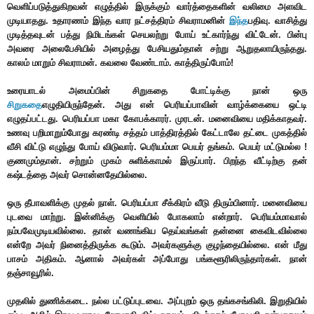
வெளிப்படுத்துகிறவன் எழுத்தில் இருக்கும் வார்த்தைகளின் வலிமை அளவிட
முடியாதது. உதாரணம் இந்த வார நட்சத்திரம் சிவராமனின்
இந்த
பதிவு. வாசித்து
முடித்தவுடன் பத்து நிமிடங்கள் செயலற்று போய் உட்கார்ந்து விட்டேன். பின்பு
அவரை அலைபேசியில் அழைத்து பேசியதும்தான் சற்று ஆறுதலாயிருந்தது.
காலம் மாறும் சிவராமன். கவலை வேண்டாம். காத்திருப்போம்!
உரையாடல் அமைப்பின் சிறுகதை போட்டிக்கு நான் ஒரு
சிறுகதை
எழுதியிருந்தேன். அது என் பெரியப்பாவின் வாழ்க்கையை ஒட்டி
எழுதப்பட்டது. பெரியப்பா மகா கோபக்காரர். முரடன். மனைவியை மதிக்காதவர்.
உணவு பறிமாறும்போது கரண்டி சத்தம் பாத்திரத்தில் கேட்டாலே தட்டை முகத்தில்
வீசி விட்டு எழுந்து போய் விடுவார். பெரியம்மா பெயர் தங்கம். பெயர் மட்டுமல்ல !
குணமும்தான். சற்றும் முகம் சுளிக்காமல் இருப்பார். பிறந்த வீட்டிற்கு தன்
கஷ்டத்தை அவர் சொன்னதேயில்லை.
ஒரு தீபாவளிக்கு முதல் நாள். பெரியப்பா சீக்கிரம் வீடு திரும்பினார். மனைவியை
புடவை மாற்று. இன்னிக்கு வெளியில் போகலாம் என்றார். பெரியம்மாவால்
நம்பவேமுடியவில்லை. தான் வணங்கிய தெய்வங்கள் தன்னை கைவிடவில்லை
என்றே அவர் நினைத்திருக்க கூடும். அவர்களுக்கு குழந்தையில்லை. என் மீது
பாசம் அதிகம். ஆனால் அவர்கள் அப்போது பங்களூரிலிருந்தார்கள். நான்
தஞ்சாவூரில்.
முதலில் துணிக்கடை. நல்ல பட்டுப்புடவை. அப்புறம் ஒரு தங்கசங்கிலி. இறுதியில்