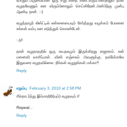
போதும்.அருமையான ஒரு சிறு கதை கிடைக்கும்.என்றாலும் நான்
எழுதவேணும் என விரும்பினாலும் செய்கிறேன்.அன்பிற்கு முன்பு
ஆண்டி நான். :-)
எழுத்தாழர் லிஸ்ட்டில் என்னையையும் சேர்த்தது வழக்கம் போலான
உங்கள் வம்பு என எடுத்துக் கொண்டேன்.
:-)//
நான் எழுதாததில் ஒரு சுயநலமும் இருக்கிறது ராஜாராம். என்
மனைவி வாசிப்பாள். வீண் சஞ்சலம் அவளுக்கு. தவிர்க்கவே
இதுவரை எழுதவில்லை. நீங்கள் எழுதுங்கள் மக்கா!!
Reply
எறும்பு
February 3, 2010 at 2:58 PM
//தொடர்ந்து இம்மாதிரி(யும்) எழுதவும்.//
Repeat...
Reply