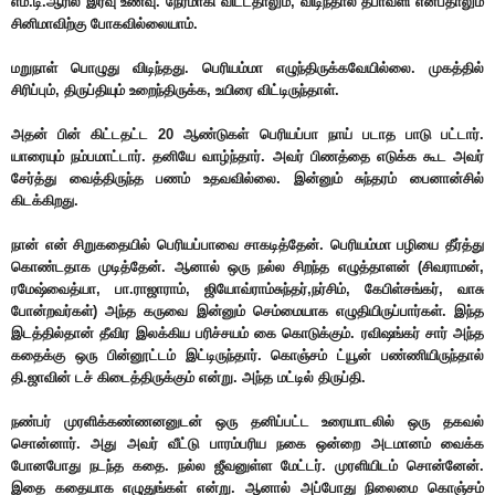
எம்.டி.ஆரில் இரவு உணவு. நேரமாகி விட்டதாலும், விடிந்தால் தீபாவளி என்பதாலும்
சினிமாவிற்கு போகவில்லையாம்.
மறுநாள் பொழுது விடிந்தது. பெரியம்மா எழுந்திருக்கவேயில்லை. முகத்தில்
சிரிப்பும், திருப்தியும் உறைந்திருக்க, உயிரை விட்டிருந்தாள்.
அதன் பின் கிட்டதட்ட 20 ஆண்டுகள் பெரியப்பா நாய் படாத பாடு பட்டார்.
யாரையும் நம்பமாட்டார். தனியே வாழ்ந்தார். அவர் பிணத்தை எடுக்க கூட அவர்
சேர்த்து வைத்திருந்த பணம் உதவவில்லை. இன்னும் சுந்தரம் பைனான்சில்
கிடக்கிறது.
நான் என் சிறுகதையில் பெரியப்பாவை சாகடித்தேன். பெரியம்மா பழியை தீர்த்து
கொண்டதாக முடித்தேன். ஆனால் ஒரு நல்ல சிறந்த எழுத்தாளன் (சிவராமன்,
ரமேஷ்வைத்யா, பா.ராஜாராம், ஜியோவ்ராம்சுந்தர்,நர்சிம், கேபிள்சங்கர், வாசு
போன்றவர்கள்) அந்த கருவை இன்னும் செம்மையாக எழுதியிருப்பார்கள். இந்த
இடத்தில்தான் தீவிர இலக்கிய பரிச்சயம் கை கொடுக்கும். ரவிஷங்கர் சார் அந்த
கதைக்கு ஒரு பின்னூட்டம் இட்டிருந்தார். கொஞ்சம் ட்யூன் பண்ணியிருந்தால்
தி.ஜாவின் டச் கிடைத்திருக்கும் என்று. அந்த மட்டில் திருப்தி.
நண்பர் முரளிக்கண்ணனனுடன் ஒரு தனிப்பட்ட உரையாடலில் ஒரு தகவல்
சொன்னார். அது அவர் வீட்டு பாரம்பரிய நகை ஒன்றை அடமானம் வைக்க
போனபோது நடந்த கதை. நல்ல ஜீவனுள்ள மேட்டர். முரளியிடம் சொன்னேன்.
இதை கதையாக எழுதுங்கள் என்று. ஆனால் அப்போது நிலைமை கொஞ்சம்