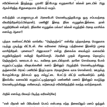
சரியில்லாமல் இருந்தது. முரளி! இப்போது எழுதலாமே! உங்கள் நடையில் அது
ஆகச்சிறந்த சிறுகதையாக நிச்சயம் வரும்.
சமீபத்தில் பா.ராஜாராமுடன் அலைபேசி கொண்டிருந்தபோது ஒரு சம்பவத்தை
விவரித்தேன்(மப்பில்தான்). மணிஜி! இதை நீங்க எழுதுங்க.இல்லை.
நான்
எழுதிடுவேன் என்றார். நீங்களே எழுதுங்க மக்கா! உங்கள் எழுத்தில் அதை வாசிக்க
எனக்கு ஆசை!!
புத்தக கண்காட்சியில் வாங்கிய “நெற்குஞ்சம்” என்கிற புத்தகத்தை மெதுவாக
படித்து முடித்து விட்டேன். சில வரிகளை அல்லது பத்திகளை இரண்டு முறை
வாசித்தேன். புனைவா? அனுபவமா? என்று திகைக்க வைக்கும் வகையில்
எழுதியிருந்தார் கவிஞர் தேன்மொழி. அவரின் முதல் சிறுகதை தொகுப்பு
நெற்குஞ்சம். உரையாடல் கூட கவிதை நடையில்தான். தானே சொல்வதை போல்
எழுதப்பட்டிருந்த விஷயங்களின் கனம் இன்னும் அழுத்திக் கொண்டிருக்கிறது.
தஞ்சையில் அரசுப் பணியில் இருப்பதாக அகநாழிகை வாசு சொன்னார். ஊருக்கு
போகும்போது நிச்சயம் ஒரு சல்யூட்டை போட்டு விட்டு வரவேண்டும். தலித்
இலக்கிய வகையில் எழுதப்பட்டிருந்தாலும் மண்ணின் மணம் இன்னும் கமழ்ந்து
கொண்டிருக்கிறது. எளிமையும், கடுமையும் சரிவிகிதத்தில் கலந்த வார்த்தைகள்.
அதில் எனக்கு மிகவும் பிடித்த வரிகள்(சில)
“என் மீதான் உன் பிரியங்கள் பொய் என்பதை எந்த நிலையிலும் மனம் ஒத்துக்