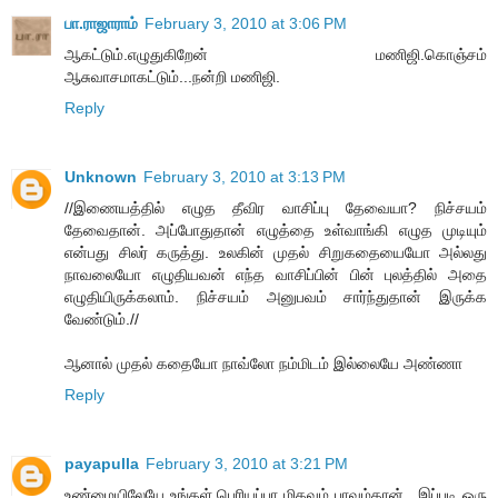
பா.ராஜாராம்
February 3, 2010 at 3:06 PM
ஆகட்டும்.எழுதுகிறேன் மணிஜி.கொஞ்சம்
ஆசுவாசமாகட்டும்...நன்றி மணிஜி.
Reply
Unknown
February 3, 2010 at 3:13 PM
//இணையத்தில் எழுத தீவிர வாசிப்பு தேவையா? நிச்சயம்
தேவைதான். அப்போதுதான் எழுத்தை உள்வாங்கி எழுத முடியும்
என்பது சிலர் கருத்து. உலகின் முதல் சிறுகதையையோ அல்லது
நாவலையோ எழுதியவன் எந்த வாசிப்பின் பின் புலத்தில் அதை
எழுதியிருக்கலாம். நிச்சயம் அனுபவம் சார்ந்துதான் இருக்க
வேண்டும்.//
ஆனால் முதல் கதையோ நாவ்லோ நம்மிடம் இல்லையே அண்ணா
Reply
payapulla
February 3, 2010 at 3:21 PM
உண்மையிலேயே உங்கள் பெரியப்பா மிகவும் பாவம்தான் . இப்படி ஒரு