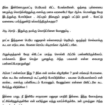
நீங்க இன்னொருவாட்டி பெரியவர் கிட்ட பேசுங்களேன். ஒத்தை புள்ளையை
ஊருக்கு கொடுக்கிறதுக்கு எனக்கு மனசு வரலையே! தோ ஆச்சு. பொண்ணு வேற
இடத்துக்கு போயிடுவா . அப்புறம் நீங்களும் நானும் மட்டும் தான் . மோட்டு
வளையை பார்த்துண்டு உக்கார்ந்திருக்கறதா?
அடி அசடு . இதுக்கு நமக்கு கொடுப்பினை வோணும்டி .
நாட்ல இத்தனை பெரிய மனுஷாள் எல்லாரையும் தெரியும். ஒருத்தர் செல்வாக்கு
கூடவா எடுபடலை. கேஸை ரொம்ப ஸ்டிராங்கா ஆக்கிட்டாளே.
அதுக்குத்தான் வேற ஸ்டேட்ல மாத்த சொல்லி அப்பீல் பண்ணியிருக்கோம்.
பாக்கலாம். இவா செஞ்ச பூஜைக்கு அந்த பகவான் என்ன கைமாறு
பண்ணப்போறாறுன்னு!
அம்மா ! என்னம்மா இது ? நீங்க என் கால்ல விழறேளே ? நான் எங்கயும் போகலை.
உங்க கூடவே என்னையும் கூட்டிண்டு போயிடுங்கோ . வயசுல பெரியவால்லாம் என்
கால்ல.. எனக்கு பள்ளீக்கூடம் போகணும். வேணும்னா என்னை மிலிட்டரில கூட
சேர்த்து விடுங்கோ !
இல்லை பாலு. நீ இனிமே சாதாரண மனுஷா மாதிரி இல்லை. இந்த லோகத்தை
ரட்சிக்கிறதுக்குன்னே என் வயித்துல வந்து வாய்ச்சிருக்கே. உன் முகத்துல அந்த