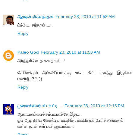
ஆரூரன் விசுவநாதன்
February 23, 2010 at 11:58 AM
ம்ம்ம்.....சரிதான்......
Reply
Paleo God
February 23, 2010 at 11:58 AM
அர்த்தமில்லாத கதைகள்...!
செலெக்டிவ் அம்னீசியாவுக்கு உங்க கிட்ட மருந்து இருக்கா
மணிஜி..?? :))
Reply
முனைவ்வ்வர் பட்டாபட்டி....
February 23, 2010 at 12:16 PM
ஆகா..உண்மைச்சம்பவமாச்சே இது...
ஓடி ஆடி திரிய வேண்டிய வயதில் , காவியைப் போர்த்தினாலால்
என்ன தான் சார் பண்ணுவாங்க...
Reply