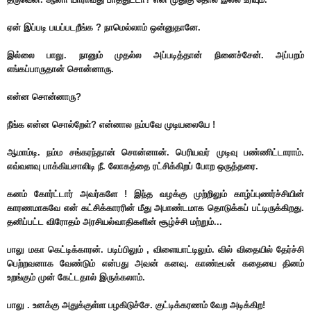
ஏன் இப்படி பயப்படறீங்க ? நாமெல்லாம் ஒன்னுதானே.
இல்லை பாலு. நானும் முதல்ல அப்படித்தான் நினைச்சேன். அப்பறம்
எங்கப்பாருதான் சொன்னாரு.
என்ன சொன்னாரு?
நீங்க என்ன சொல்றேள்? என்னால நம்பவே முடியலையே !
ஆமாம்டி. நம்ம சங்கரந்தான் சொன்னான். பெரியவர் முடிவு பண்ணிட்டாராம்.
எவ்வளவு பாக்கியசாலிடி நீ. லோகத்தை ரட்சிக்கிறப் போற ஒருத்தரை.
கனம் கோர்ட்டார் அவர்களே ! இந்த வழக்கு முற்றிலும் காழ்ப்புணர்ச்சியின்
காரணமாகவே என் கட்சிக்காரரின் மீது அபாண்டமாக தொடுக்கப் பட்டிருக்கிறது.
தனிப்பட்ட விரோதம் அரசியல்வாதிகளின் சூழ்ச்சி மற்றும்...
பாலு மகா கெட்டிக்காரன். படிப்பிலும் , விளையாட்டிலும். வில் விதையில் தேர்ச்சி
பெற்றவனாக வேண்டும் என்பது அவன் கனவு. காண்டீபன் கதையை தினம்
உறங்கும் முன் கேட்டதால் இருக்கலாம்.
பாலு . உனக்கு அதுக்குள்ள பழகிடுச்சே. குட்டிக்கரணம் வேற அடிக்கிற!