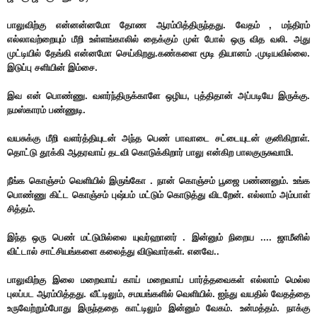
பாலுவிற்கு என்னன்னமோ தோண ஆரம்பித்திருந்தது. வேதம் , மந்திரம்
எல்லாவற்றையும் மீறி உள்ளங்காலில் தைக்கும் முள் போல் ஒரு வித வலி. அது
முட்டியில் தேங்கி என்னமோ செய்கிறது.கண்களை மூடி தியானம் .முடியவில்லை.
இடுப்பு சளியின் இம்சை.
இவ என் பொண்ணு. வளர்ந்திருக்காளே ஒழிய, புத்திதான் அப்படியே இருக்கு.
நமஸ்காரம் பண்ணுடி.
வயசுக்கு மீறி வளர்த்தியுடன் அந்த பெண் பாவாடை சட்டையுடன் குனிகிறாள்.
தொட்டு தூக்கி ஆதரவாய் தடவி கொடுக்கிறார் பாலு என்கிற பாலகுருசுவாமி.
நீங்க கொஞ்சம் வெளியில் இருங்கோ . நான் கொஞ்சம் பூஜை பண்ணனும். உங்க
பொண்ணு கிட்ட கொஞ்சம் புஷ்பம் மட்டும் கொடுத்து விடறேன். எல்லாம் அம்பாள்
சித்தம்.
இந்த ஒரு பெண் மட்டுமில்லை யுவர்ஹானர் . இன்னும் நிறைய .... ஜாமீனில்
விட்டால் சாட்சியங்களை கலைத்து விடுவார்கள். எனவே..
பாலுவிற்கு இலை மறைவாய் காய் மறைவாய் பார்த்தவைகள் எல்லாம் மெல்ல
புலப்பட ஆரம்பித்தது. வீட்டிலும், சமயங்களில் வெளியில். ஐந்து வயதில் வேதத்தை
உருவேற்றும்போது இருந்ததை காட்டிலும் இன்னும் வேகம். உன்மத்தம். நாக்கு