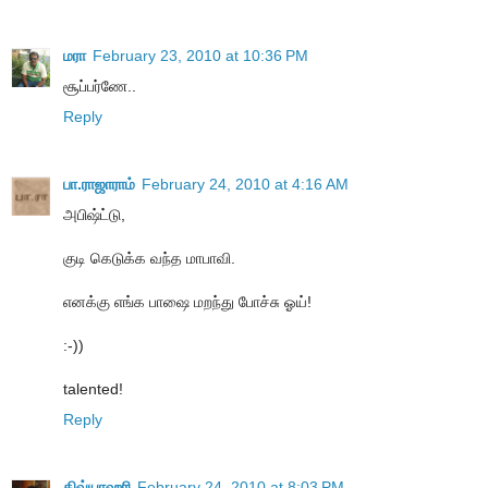
மரா
February 23, 2010 at 10:36 PM
சூப்பர்ணே..
Reply
பா.ராஜாராம்
February 24, 2010 at 4:16 AM
அபிஷ்ட்டு,
குடி கெடுக்க வந்த மாபாவி.
எனக்கு எங்க பாஷை மறந்து போச்சு ஓய்!
:-))
talented!
Reply
திவ்யாஹரி
February 24, 2010 at 8:03 PM