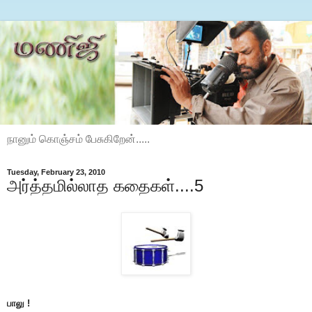
நானும் கொஞ்சம் பேசுகிறேன்.....
Tuesday, February 23, 2010
அர்த்தமில்லாத கதைகள்....5
பாலு !