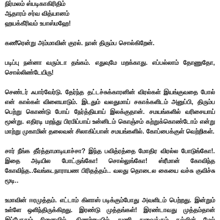
நிர்மலம் ஸ்படிகாகிரிதிம்
ஆதாரம் சர்வ வித்யானம்
ஹயக்கீரிவம் உபாஸ்மஹே!
கணீரென்று அம்மாவின் குரல். நான் திரும்ப சொல்கிறேன்.
படிப்பு நன்னா வரும்டா தங்கம். எதுவுமே மறக்காது. எப்பல்லாம் தோணுதோ,
சொல்லிண்டேயிரு!
செண்டர் ஃபார்வேர்டு. தேர்ந்த தட்டச்சுக்காரனின் விரல்கள் இயங்குவதை போல்
என் கால்கள் விளையாடும். இடதும் வலதுமாய் சகாக்களிடம் அனுப்பி, திரும்ப
பெற்று கொண்டு போய் நேர்த்தியாய் இலக்குதான். சமயங்களில் வரிசையாய்
மூன்று. எதிரடி மறந்து பிரமிப்பாய் உன்னிடம் கொஞ்சம் கற்றுக்கொண்டோம் என்று
மாற்று முகாமின் தலைவன் சிலாகிப்பான் சமயங்களில். கோப்பைக்குள் வெற்றிகள்.
சார் நீங்க தீர்த்தாமாடியாச்சா? இந்த பவித்ரத்தை மோதிர விரல்ல போடுங்கோ!.
இதை அடியில போட்ருங்கோ!
சொல்லுங்கோ! ஸ்ரீமான் கோவிந்த
கோவிந்த..வேங்கடநாராயண பிரிதத்தம்.. வலது தொடைல கையை வச்சு குவிச்சு
மூடி..
உமாவின் ஈரமுத்தம். எட்டாம் கிளாஸ் படிக்கும்போது அவளிடம் பெற்றது. இன்றும்
உள்ளே ஒளிந்திருக்கிறது. இரண்டு முத்தங்கள்! இரண்டாவது முத்தம்தான்
இப்போதும் நினைவில். கிணற்றடியில் துணி துவைக்கும் கல்லின் மேல்