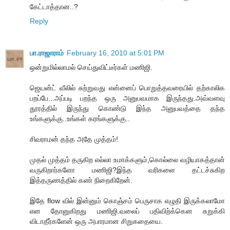
கேட்டாத்தான..?
Reply
பா.ராஜாராம்
February 16, 2010 at 5:01 PM
ஒன்றுமில்லாமல் செய்துவிட்டீர்கள் மணிஜி.
ஜெயன்ட் வீலில் சுற்றுவது என்னைப் பொறுத்தவரையில் தற்காலிக
பறப்பே...அப்படி பறந்த ஒரு அனுபவமாக இருந்தது.அவ்வளவு
தூரத்தில் இருந்து கொண்டு இந்த அனுபவத்தை தந்த
உங்களுக்கு..உங்கள் கரங்களுக்கு..
சிவராமன் தந்த அதே முத்தம்!
முதல் முத்தம் தருகிற எல்லா உமாக்களும்,கொல்லை வழியாகத்தான்
வருகிறார்களோ மணிஜி?இந்த வரிகளை தட்டச்சுகிற
இத்தருணத்தில் கண் நிறைகிறேன்.
இதே flow வில் இன்னும் கொஞ்சம் பெருசாக எழுதி இருக்கலாமோ
என தோனுகிறது மணிஜி.வலைப் பதிவிற்க்கென சுறுக்கி
விடாதீர்களேன் ஒரு அபாரமான சிறுகதையை.