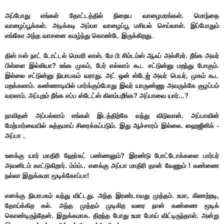
அப்போது எங்கள் தோட்டத்தில் நிறைய வாழைமரங்கள். மொந்தை
வாழைப்பூக்கள். அடிக்கடி அம்மா வாழைப்பூ மசியல் செய்வாள். இப்போதும்
எங்கோ அந்த வாசனை கமழ்ந்து கொண்டே இருக்கிறது.
திஸ் ஈஸ் நாட் டோட்டல் மெமரி லாஸ். மே பி சிம்டம்ஸ் ஆஃப் அல்சீமர். நீங்க அவர்
பிள்ளை இல்லியா? உங்க முகம், பேர் எல்லாம் கூட சட்டுன்னு மறந்து போகும்.
இல்லை சட்டுன்னு நியாபகம் வராது. அட் ஒன் ஸ்டேஜ் அவர் பெயர், முகம் கூட
மறக்கலாம். கண்ணாடியில் பார்க்கும்போது இவர் யாருண்ணு அவருக்கே குழப்பம்
வரலாம். அப்புறம் நீங்க எப்ப ஸ்டேட்ஸ் கிளம்பறீங்க? அப்பாவை யார்...?
நாவிதன் அப்பல்லாம் எங்கள் இடத்திற்கே வந்து விடுவான். அப்பாவின்
மேற்பார்வையில் சுத்தமாய் சிரைக்கப்படும். இது ஆச்சாரம் இல்லை. ஹைஜீனிக் -
அப்பா .
உனக்கு யார் மாதிரி ஹேர்கட் பண்ணனும்? இரண்டு போட்டோக்களை பார்பர்
அவனிடம் காட்டுகிறார். ம்ம்ம்.. எனக்கு அப்பா மாதிரி தான் வேணும் ! கண்ணை
நல்லா இறுக்கமா மூடிக்கோப்பா!
எனக்கு நியாபகம் வந்து விட்டது. அந்த இரண்டாவது முத்தம். உமா, கிணற்றடி,
தோய்க்கிற கல். அந்த முத்தம் முடிகிற வரை நான் கண்ணை மூடிக்
கொண்டிருந்தேன். இறுக்கமாக. திறந்த போது உமா போய் விட்டிருந்தாள். அன்று