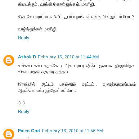
கிடைக்கும், வாங்கி கொள்ளுங்கள். மணிஜி.
சிவாவே பாராட்டியாகிவிட்டது.ம்ம் நாங்கள் என்ன பின்னுட்டம் போட?
வாழ்த்துக்கள் மணிஜி
Reply
Ashok D
February 16, 2010 at 11:44 AM
சங்கல்ப கல்ப சதக்கோடி அசமபராபர ஷிஷ்ட்டஜனபால தீரமுனிதன
விகார மதன சுகுமார தத்தய
இரவினில் ஆட்டம் பகலினில் ஆட்டம்.. ஆனந்ததாண்டவம்
ஆடிக்கொண்டிருந்தேன் உள்ளே...
:) :)
Reply
Paleo God
February 16, 2010 at 11:56 AM