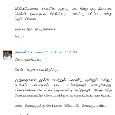
இப்போதெல்லாம், உங்களின் எழுத்து நடை வேறு ஒரு திசையை
நோக்கி நகர்வதாக தெரிகிறது... எனக்கு மட்டுமா என்று
தெரியவில்லை...
ஹாட்ஸ் ஆஃப் டூ யூ தலைவா...
Reply
ராகவன்
February 17, 2010 at 9:42 PM
அன்பு தண்டோரா,
ரொம்ப அருமையாக இருந்தது.
குழந்தைகளை தூக்கி வைத்துக் கொண்டு முன்னும் பின்னும்
நடக்கும் யானையாய் நடை மயக்கத்தைக் கொடுக்கிறது.
உச்சானிக்கொப்பில் உட்கார்ந்துகொண்டு காற்றினூடே ஆடும் அந்த
லேசான பறவையின் வீசல் மாதிரி ஒரு ஊஞ்சல் பயணம் தண்டோரா.
என்ன சொல்றதுன்னு தெரியலை. அபிவாதயே சொல்றது தவிர...