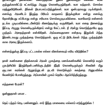
குத்துக்காலிட்டு உட்கார்ந்து அழுது கொண்டிருந்தேன். உமா வந்தாள். சொல்ல
மறந்துவிடுவேன். நீங்கள் நியாபகப்படுத்துங்கள். உமா ஒன்பதாவது படிக்கிறாள்.
எனக்கு அவளிடம் இருந்த பிரியம் காதலாய் இருக்குமோ என்று எனக்கு
தோன்றியது எப்போது என்று சரியாக சொல்லமுடியவில்லை. உமாவோடு என்னால்
நடக்க முடியவில்லை..மீண்டும் கிணற்றடிக்கு வருகிறேன். உமா எதை நினைத்து
இப்படி அழுது கொண்டிருக்கிறாய் என்று கேட்டாள். நீ அன்று கொடுத்தாயே ஒரு
முத்தம். அதைத்தான் என்கிறேன். அவ்வளவுதானா என்றபடி இறுக்கி அந்த
இரண்டாவது முத்தத்தை கொடுத்தாள். ஒரு எட்டு நிமிடங்கள் அந்த முத்தத்தில்
கால அளவு இருக்கலாம்.
என்னத்துக்கு இப்படி பட்டபகல்ல எல்லா விளக்கையும் எரிய விடுறிங்க?
நான் கண்களை திறக்காமல் அவள் முகத்தை மனக்கண்களில் கொண்டு வரும்
முயற்சியில் இருந்தேன்.பனிக்குடத்தில் நீந்தி கொண்டிருக்கும் சிசுவின் மீது
சூடான கரங்கள் ஆதுரத்துடன் தடவி கொடுக்கும் சுகத்தை அனுபவிக்க
வேண்டும் போலிருந்தது. அம்மாவின் முகம் தெரிய ஆரம்பித்திருந்தது.
எத்தனை பேரன்?
ஒன்னுதான் மாமா .
நெய் பந்தம் ரெடி பண்ணனும். சார் இந்த மாலையை எல்லாம் எடுத்துடுங்க !