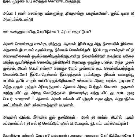
இரவு முழுசும் உப்பு கரித்துக் கொண்டேயிருந்தது.
அப்பா ! நான் சொல்றது உங்களுக்கு புரியுதான்னு பாருங்களேன். ஜஸ்ட் டிரை டூ
அண்டர்ஸ்டேண்டு!
உன் கண்ணுல மயிரு போயிடுச்சா ? அப்பா ஊதட்டுமா?
அவன் சொன்னது எனக்கு புரிந்தது. ஆனால் இப்போது அது நினைவில் இல்லை.
அதனால் நியாபகம் வரும்போது நிச்சயம் சொல்கிறேன். இப்போது எனக்குள் எட்டு
அலைவரிசைகள் ஓடிக்கொண்டிருக்கிறது.என்று நினைக்கிறேன்.அவற்றை வரிசை
படுத்த முயற்சித்துக் கொண்டிருக்கிறேன்! அதாவது ஒழுங்கு படுத்த. அந்த முதல்
முத்தம். அவள் பெயர் என்ன? கொஞ்ச நேரம் முன்னால் கூட சொல்லிப்பார்த்துக்
கொண்டேனே! இப்போதெல்லாம் இப்படித்தான் நடக்கிறது. நீங்கள் வாழைப்பூ
மடலில் தயிர் சாதம் சாப்பிட்டிருக்கிறீர்களா? உங்களால் அதை மறக்க முடியுமா?
அந்த முதல் முத்தம் அப்படித்தான். ஆனால் அதை பெற்றுக் கொண்ட தருணம்
மறந்து விட்டது. அதை கொடுத்தவள். நினைவுக்கு வந்து விட்டது. உமா. முழு
பெயர் உமாராணி ! ஆனால் அவள் எங்கள் வீட்டிற்குள் வருவதற்கு அனுமதிக்க
மாட்டார்கள். பின் பக்கமாகத்தான் வருவாள்.
அவுன்ஸ் விஸ்கி. இரண்டு ஐஸ் துண்டுகள் . ஆன் தி ராக்ஸ். சியர்ஸ் ..டியர்
ஃப்ரெண்ட்ஸ் ! தி ஈஸ் டூ செலிப்ரேட் ஹிஸ் பிரமோஷன். ஜி. எம். மார்க்கெட்டிங் !
கோவிந்தா எல்லாம் ரெடியா? எல்லாரும் பூணுலை மாலையா போட்டுக்கோங்கோ !