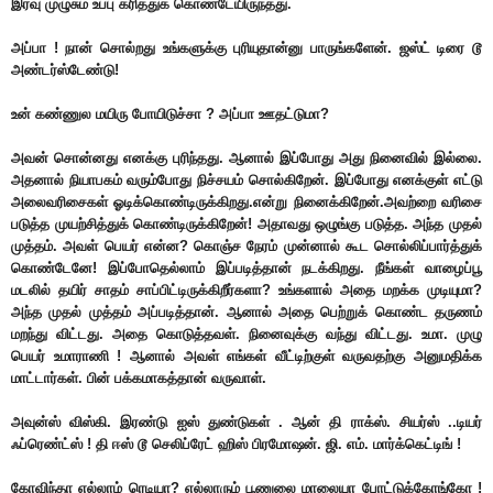
இரவு முழுசும் உப்பு கரித்துக் கொண்டேயிருந்தது.
அப்பா ! நான் சொல்றது உங்களுக்கு புரியுதான்னு பாருங்களேன். ஜஸ்ட் டிரை டூ
அண்டர்ஸ்டேண்டு!
உன் கண்ணுல மயிரு போயிடுச்சா ? அப்பா ஊதட்டுமா?
அவன் சொன்னது எனக்கு புரிந்தது. ஆனால் இப்போது அது நினைவில் இல்லை.
அதனால் நியாபகம் வரும்போது நிச்சயம் சொல்கிறேன். இப்போது எனக்குள் எட்டு
அலைவரிசைகள் ஓடிக்கொண்டிருக்கிறது.என்று நினைக்கிறேன்.அவற்றை வரிசை
படுத்த முயற்சித்துக் கொண்டிருக்கிறேன்! அதாவது ஒழுங்கு படுத்த. அந்த முதல்
முத்தம். அவள் பெயர் என்ன? கொஞ்ச நேரம் முன்னால் கூட சொல்லிப்பார்த்துக்
கொண்டேனே! இப்போதெல்லாம் இப்படித்தான் நடக்கிறது. நீங்கள் வாழைப்பூ
மடலில் தயிர் சாதம் சாப்பிட்டிருக்கிறீர்களா? உங்களால் அதை மறக்க முடியுமா?
அந்த முதல் முத்தம் அப்படித்தான். ஆனால் அதை பெற்றுக் கொண்ட தருணம்
மறந்து விட்டது. அதை கொடுத்தவள். நினைவுக்கு வந்து விட்டது. உமா. முழு
பெயர் உமாராணி ! ஆனால் அவள் எங்கள் வீட்டிற்குள் வருவதற்கு அனுமதிக்க
மாட்டார்கள். பின் பக்கமாகத்தான் வருவாள்.
அவுன்ஸ் விஸ்கி. இரண்டு ஐஸ் துண்டுகள் . ஆன் தி ராக்ஸ். சியர்ஸ் ..டியர்
ஃப்ரெண்ட்ஸ் ! தி ஈஸ் டூ செலிப்ரேட் ஹிஸ் பிரமோஷன். ஜி. எம். மார்க்கெட்டிங் !
கோவிந்தா எல்லாம் ரெடியா? எல்லாரும் பூணுலை மாலையா போட்டுக்கோங்கோ !