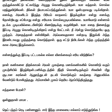
குத்துக்காலிட்டு உட்கார்ந்து அழுது கொண்டிருந்தேன். உமா வந்தாள். சொல்ல
மறந்துவிடுவேன். நீங்கள் நியாபகப்படுத்துங்கள். உமா ஒன்பதாவது படிக்கிறாள்.
எனக்கு அவளிடம் இருந்த பிரியம் காதலாய் இருக்குமோ என்று எனக்கு
தோன்றியது எப்போது என்று சரியாக சொல்லமுடியவில்லை. உமாவோடு என்னால்
நடக்க முடியவில்லை..மீண்டும் கிணற்றடிக்கு வருகிறேன். உமா எதை நினைத்து
இப்படி அழுது கொண்டிருக்கிறாய் என்று கேட்டாள். நீ அன்று கொடுத்தாயே ஒரு
முத்தம். அதைத்தான் என்கிறேன். அவ்வளவுதானா என்றபடி இறுக்கி அந்த
இரண்டாவது முத்தத்தை கொடுத்தாள். ஒரு எட்டு நிமிடங்கள் அந்த முத்தத்தில்
கால அளவு இருக்கலாம்.
என்னத்துக்கு இப்படி பட்டபகல்ல எல்லா விளக்கையும் எரிய விடுறிங்க?
நான் கண்களை திறக்காமல் அவள் முகத்தை மனக்கண்களில் கொண்டு வரும்
முயற்சியில் இருந்தேன்.பனிக்குடத்தில் நீந்தி கொண்டிருக்கும் சிசுவின் மீது
சூடான கரங்கள் ஆதுரத்துடன் தடவி கொடுக்கும் சுகத்தை அனுபவிக்க
வேண்டும் போலிருந்தது. அம்மாவின் முகம் தெரிய ஆரம்பித்திருந்தது.
எத்தனை பேரன்?
ஒன்னுதான் மாமா .
நெய் பந்தம் ரெடி பண்ணனும். சார் இந்த மாலையை எல்லாம் எடுத்துடுங்க !