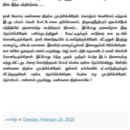
நீங்க இந்த மந்திரத்தை ....
நான் லேசாக கண்களை திறக்க முயற்சிக்கிறேன். கொஞ்சம் வெளிச்சம் வந்தால்
இடது பக்கம் அவள் போட்டோவை தரிசிக்கலாம். திருவஹீந்திபுரம் ஹயக்கீறீவர்
சந்நிதியில் ஞானானந்த மயந்தேவம் நிர்மலம்... இப்போது தலைகீழாக நீந்த
ஆரம்பிக்கிறேன். பனிக்குடத்தினுள் .
மேடிட்டிருக்கும் வயிற்றை உமா தடவிக்
கொண்டிருக்கிறாள். நான் கிணற்றடியில் உட்கார்ந்திருக்கிறேன். வீட்டினுள் இருந்து
வாழைப்பூ மசியல் வாசனை. இரண்டு வாழைப்பூக்கள் இலைதூக்கி சிரிக்கின்றன.
உமா உள்ளே நுழையும் மணம் வருகிறது. ஜெட்லாக் பற்றி மருமகளிடம் மகன் விளக்கி
கொண்டிருக்கிறான். இப்போது அந்த முதல் முத்தம் பெற்ற இடம் நினைவுக்கு
வந்து விட்டது. அதை கொடுத்தவள் பெயர் மெல்ல மறக்க ஆரம்பிக்கிறது. மீண்டும்
கண்களை திறக்க முயற்சிக்கிறேன். ஜன்னல் கம்பிகளில் உட்கார்ந்திருக்கும்
சிட்டுகுருவிகள் பறக்க ஆரம்பிக்கின்றன. மெல்ல எழ முயற்சிக்கிறேன்.
ஆச்சர்யம்.. என்னால் முடிகிறது. கண்களை திறக்காமலே !
மணிஜி
at
Tuesday, February 16, 2010