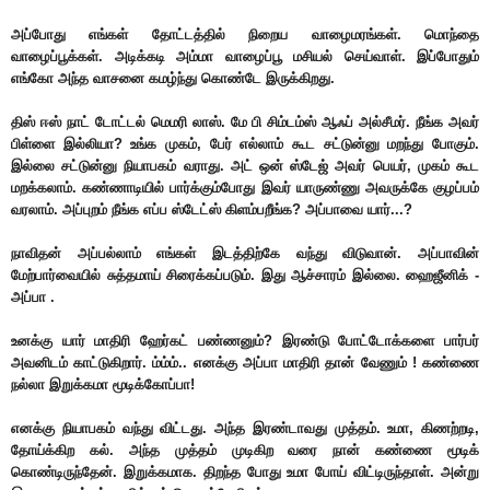
அப்போது எங்கள் தோட்டத்தில் நிறைய வாழைமரங்கள். மொந்தை
வாழைப்பூக்கள். அடிக்கடி அம்மா வாழைப்பூ மசியல் செய்வாள். இப்போதும்
எங்கோ அந்த வாசனை கமழ்ந்து கொண்டே இருக்கிறது.
திஸ் ஈஸ் நாட் டோட்டல் மெமரி லாஸ். மே பி சிம்டம்ஸ் ஆஃப் அல்சீமர். நீங்க அவர்
பிள்ளை இல்லியா? உங்க முகம், பேர் எல்லாம் கூட சட்டுன்னு மறந்து போகும்.
இல்லை சட்டுன்னு நியாபகம் வராது. அட் ஒன் ஸ்டேஜ் அவர் பெயர், முகம் கூட
மறக்கலாம். கண்ணாடியில் பார்க்கும்போது இவர் யாருண்ணு அவருக்கே குழப்பம்
வரலாம். அப்புறம் நீங்க எப்ப ஸ்டேட்ஸ் கிளம்பறீங்க? அப்பாவை யார்...?
நாவிதன் அப்பல்லாம் எங்கள் இடத்திற்கே வந்து விடுவான். அப்பாவின்
மேற்பார்வையில் சுத்தமாய் சிரைக்கப்படும். இது ஆச்சாரம் இல்லை. ஹைஜீனிக் -
அப்பா .
உனக்கு யார் மாதிரி ஹேர்கட் பண்ணனும்? இரண்டு போட்டோக்களை பார்பர்
அவனிடம் காட்டுகிறார். ம்ம்ம்.. எனக்கு அப்பா மாதிரி தான் வேணும் ! கண்ணை
நல்லா இறுக்கமா மூடிக்கோப்பா!
எனக்கு நியாபகம் வந்து விட்டது. அந்த இரண்டாவது முத்தம். உமா, கிணற்றடி,
தோய்க்கிற கல். அந்த முத்தம் முடிகிற வரை நான் கண்ணை மூடிக்
கொண்டிருந்தேன். இறுக்கமாக. திறந்த போது உமா போய் விட்டிருந்தாள். அன்று