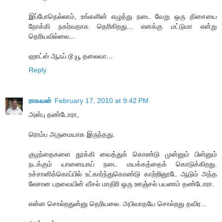
இப்போதெல்லாம், உங்களின் எழுத்து நடை வேறு ஒரு திசையை
நோக்கி நகர்வதாக தெரிகிறது... எனக்கு மட்டுமா என்று
தெரியவில்லை...
ஹாட்ஸ் ஆஃப் டூ யூ தலைவா...
Reply
ராகவன்
February 17, 2010 at 9:42 PM
அன்பு தண்டோரா,
ரொம்ப அருமையாக இருந்தது.
குழந்தைகளை தூக்கி வைத்துக் கொண்டு முன்னும் பின்னும்
நடக்கும் யானையாய் நடை மயக்கத்தைக் கொடுக்கிறது.
உச்சானிக்கொப்பில் உட்கார்ந்துகொண்டு காற்றினூடே ஆடும் அந்த
லேசான பறவையின் வீசல் மாதிரி ஒரு ஊஞ்சல் பயணம் தண்டோரா.
என்ன சொல்றதுன்னு தெரியலை. அபிவாதயே சொல்றது தவிர...