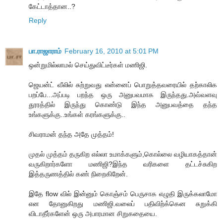
கேட்டாத்தான..?
Reply
பா.ராஜாராம்
February 16, 2010 at 5:01 PM
ஒன்றுமில்லாமல் செய்துவிட்டீர்கள் மணிஜி.
ஜெயன்ட் வீலில் சுற்றுவது என்னைப் பொறுத்தவரையில் தற்காலிக
பறப்பே...அப்படி பறந்த ஒரு அனுபவமாக இருந்தது.அவ்வளவு
தூரத்தில் இருந்து கொண்டு இந்த அனுபவத்தை தந்த
உங்களுக்கு..உங்கள் கரங்களுக்கு..
சிவராமன் தந்த அதே முத்தம்!
முதல் முத்தம் தருகிற எல்லா உமாக்களும்,கொல்லை வழியாகத்தான்
வருகிறார்களோ மணிஜி?இந்த வரிகளை தட்டச்சுகிற
இத்தருணத்தில் கண் நிறைகிறேன்.
இதே flow வில் இன்னும் கொஞ்சம் பெருசாக எழுதி இருக்கலாமோ
என தோனுகிறது மணிஜி.வலைப் பதிவிற்க்கென சுறுக்கி
விடாதீர்களேன் ஒரு அபாரமான சிறுகதையை.