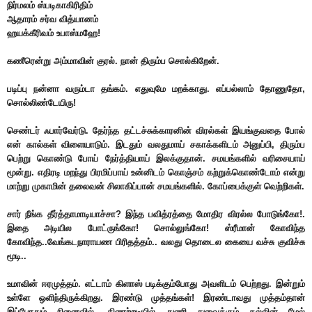
நிர்மலம் ஸ்படிகாகிரிதிம்
ஆதாரம் சர்வ வித்யானம்
ஹயக்கீரிவம் உபாஸ்மஹே!
கணீரென்று அம்மாவின் குரல். நான் திரும்ப சொல்கிறேன்.
படிப்பு நன்னா வரும்டா தங்கம். எதுவுமே மறக்காது. எப்பல்லாம் தோணுதோ,
சொல்லிண்டேயிரு!
செண்டர் ஃபார்வேர்டு. தேர்ந்த தட்டச்சுக்காரனின் விரல்கள் இயங்குவதை போல்
என் கால்கள் விளையாடும். இடதும் வலதுமாய் சகாக்களிடம் அனுப்பி, திரும்ப
பெற்று கொண்டு போய் நேர்த்தியாய் இலக்குதான். சமயங்களில் வரிசையாய்
மூன்று. எதிரடி மறந்து பிரமிப்பாய் உன்னிடம் கொஞ்சம் கற்றுக்கொண்டோம் என்று
மாற்று முகாமின் தலைவன் சிலாகிப்பான் சமயங்களில். கோப்பைக்குள் வெற்றிகள்.
சார் நீங்க தீர்த்தாமாடியாச்சா? இந்த பவித்ரத்தை மோதிர விரல்ல போடுங்கோ!.
இதை அடியில போட்ருங்கோ!
சொல்லுங்கோ! ஸ்ரீமான் கோவிந்த
கோவிந்த..வேங்கடநாராயண பிரிதத்தம்.. வலது தொடைல கையை வச்சு குவிச்சு
மூடி..
உமாவின் ஈரமுத்தம். எட்டாம் கிளாஸ் படிக்கும்போது அவளிடம் பெற்றது. இன்றும்
உள்ளே ஒளிந்திருக்கிறது. இரண்டு முத்தங்கள்! இரண்டாவது முத்தம்தான்
இப்போதும் நினைவில். கிணற்றடியில் துணி துவைக்கும் கல்லின் மேல்