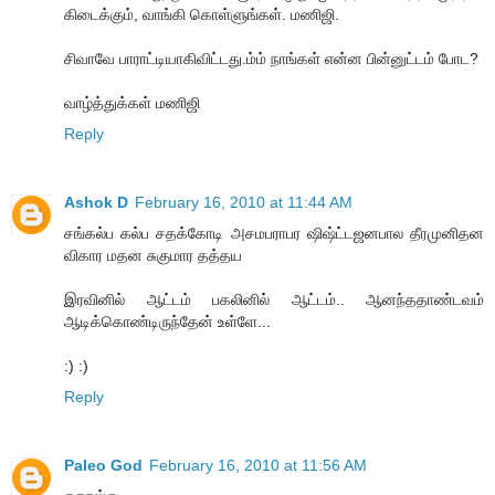
கிடைக்கும், வாங்கி கொள்ளுங்கள். மணிஜி.
சிவாவே பாராட்டியாகிவிட்டது.ம்ம் நாங்கள் என்ன பின்னுட்டம் போட?
வாழ்த்துக்கள் மணிஜி
Reply
Ashok D
February 16, 2010 at 11:44 AM
சங்கல்ப கல்ப சதக்கோடி அசமபராபர ஷிஷ்ட்டஜனபால தீரமுனிதன
விகார மதன சுகுமார தத்தய
இரவினில் ஆட்டம் பகலினில் ஆட்டம்.. ஆனந்ததாண்டவம்
ஆடிக்கொண்டிருந்தேன் உள்ளே...
:) :)
Reply
Paleo God
February 16, 2010 at 11:56 AM