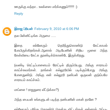
ஊருக்கு வந்தா.. உலக்ஸை பார்க்கணும்!!!!!! :)
Reply
இராஜ ப்ரியன்
February 9, 2010 at 6:06 PM
தல பின்னிட்டிங்க அருமை .....
இதை எல்லோரும் தெரிந்துகொண்டு கேட்காமல்
போயிருக்கிறார்கள்.ஆனால் அடியேனின் சிறிய மூளை அந்த
கேள்வியை கேட்க தூண்டிக்கொண்டே இருக்கிறது.
(வண்டி ரெட்டிப்பாளையம் ரோட்டில் திரும்பியது. அங்கு சாராயம்
காய்ச்சுவார்கள். நாங்கள் கல்லூரியில் படிக்கும்போது அங்கு
போனதுண்டு. அங்கு என் கல்லூரி நண்பன் ஒருவன் குடும்பமே
சாராயம் காய்ச்சும்.
மாப்ளை ! ராஜதுரை வீட்டுக்கா?)
அந்த பையன் உங்களுடன் படித்த நண்பனின் மகன் தானே ?
எல்லோரும் புரிந்து கொண்டு சென்று விட்டார்கள் என்னால் அப்படி