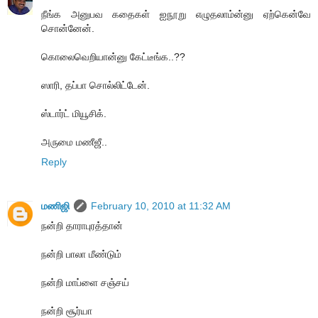
நீங்க அனுபவ கதைகள் ஐநூறு எழுதலாம்ன்னு ஏற்கென்வே
சொன்னேன்.
கொலைவெறியான்னு கேட்டீங்க..??
ஸாரி, தப்பா சொல்லிட்டேன்.
ஸ்டார்ட் மியூசிக்.
அருமை மணீஜீ..
Reply
மணிஜி
February 10, 2010 at 11:32 AM
நன்றி தாராபுரத்தான்
நன்றி பாலா மீண்டும்
நன்றி மாப்ளை சஞ்சய்
நன்றி சூர்யா