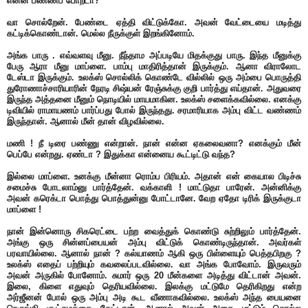
என்ன பண்ணப் போறடா?
வா சொல்றேன். பேண்டை ஏத்தி விட்டுக்கோ. அவன் வேட்டையை மடித்து
கட்டிக்கொண்டான். மெல்ல நீருக்குள் இறங்கினோம்.
அங்க பாரு . எவ்வளவு மீனு. நீந்தாம அப்படியே மிதக்குது பாரு. இந்த மீனுக்கு
பேரு ஆரா மீனு மாப்ளை. பாம்பு மாதிரித்தான் இருக்கும். ஆனா விராலோட
டேஸ்டா இருக்கும். உலக்ஸ் சொல்லிக் கொண்டே வில்லில் ஒரு அம்பை பொருத்தி
துரோணாச்சாரியாரின் நேரடி சிஷ்யன் ரேஞ்சுக்கு குறி பார்த்து எய்தான். அதுவரை
இருந்த அத்தனை மீனும் நொடியில் மாயமாகின. உலக்ஸ் சளைக்கவில்லை. எனக்கு
டிவியில் ராமாயணம் பார்ப்பது போல் இருந்தது. சரமாரியாக அம்பு விட்ட வண்ணம்
இருந்தான். ஆனால் மீன் தான் விழவில்லை.
மணி ! நீ டிரை பண்ணு என்றான். நான் என்ன ஏகலைவனா? எனக்கும் மீன்
பெப்பே என்றது. ஏண்டா ? இதுக்கா என்னைய கூட்டிட்டு வந்த?
இல்லை மாப்ளை. உனக்கு மீன்னா ரொம்ப பிரியம். அதான் என் கையால பிடிச்சு
சமைச்சு போடலாம்னு பார்த்தேன். வக்காளி ! மாட்டுதா பாரேன். அன்னிக்கு
அவன் கரெக்டா பொத்து பொத்துன்னு போட்டானே. வேற ஏதோ டிரிக் இருக்குடா
மாப்ளை !
நான் இன்னொரு சிகரெட்டை பற்ற வைத்துக் கொண்டு சுற்றிலும் பார்த்தேன்.
அங்கு ஒரு சின்னப்பையன் அம்பு விட்டுக் கொண்டிருந்தான். அவர்கள்
பரவாயில்லை. ஆனால் நான் ? கல்யாணம் ஆகி ஒரு பிள்ளையும் பெத்தபிறகு ?
உலக்ஸ் எதைப் பற்றியும் கவலைப்படவில்லை. வா அங்க போவோம். இருவரும்
அவன் அருகில் போனோம். சுமார் ஒரு 20 மீன்களை அடித்து விட்டான் அவன்.
இலை, கிளை எதுவும் தெரியவில்லை. இலக்கு மட்டுமே தெரிகிறது என்ற
அர்ஜீனன் போல் ஒரு அம்பு அடி கூட வீணாகவில்லை. உலக்ஸ் அந்த பையனை