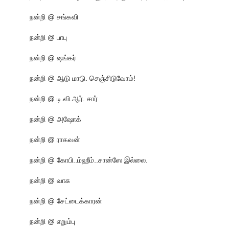
நன்றி @ சங்கவி
நன்றி @ பாபு
நன்றி @ ஷங்கர்
நன்றி @ ஆடு மாடு. செஞ்சிடுவோம்!
நன்றி @ டி.வி.ஆர். சார்
நன்றி @ அஷோக்
நன்றி @ ராகவன்
நன்றி @ கோபி..ம்ஹீம்..சான்ஸே இல்லை.
நன்றி @ வாசு
நன்றி @ சேட்டைக்காரன்
நன்றி @ எறும்பு