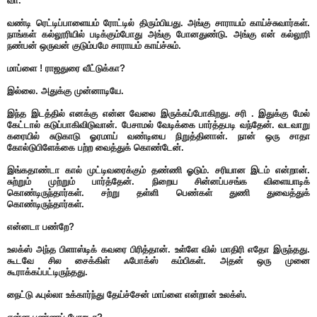
வா.
வண்டி ரெட்டிப்பாளையம் ரோட்டில் திரும்பியது. அங்கு சாராயம் காய்ச்சுவார்கள்.
நாங்கள் கல்லூரியில் படிக்கும்போது அங்கு போனதுண்டு. அங்கு என் கல்லூரி
நண்பன் ஒருவன் குடும்பமே சாராயம் காய்ச்சும்.
மாப்ளை ! ராஜதுரை வீட்டுக்கா?
இல்லை. அதுக்கு முன்னாடியே.
இந்த இடத்தில் எனக்கு என்ன வேலை இருக்கப்போகிறது. சரி . இதுக்கு மேல்
கேட்டால் கடுப்பாகிவிடுவான். பேசாமல் வேடிக்கை பார்த்தபடி வந்தேன். வடவாறு
கரையில் சுடுகாடு ஓரமாய் வண்டியை நிறுத்தினான். நான் ஒரு சாதா
கோல்டுபிளேக்கை பற்ற வைத்துக் கொண்டேன்.
இங்கதாண்டா கால் முட்டிவரைக்கும் தண்ணி ஓடும். சரியான இடம் என்றான்.
சுற்றும் முற்றும் பார்த்தேன். நிறைய சின்னப்பசங்க விளையாடிக்
கொண்டிருந்தார்கள். சற்று தள்ளி பெண்கள் துணி துவைத்துக்
கொண்டிருந்தார்கள்.
என்னடா பண்றே?
உலக்ஸ் அந்த பிளாஸ்டிக் கவரை பிரித்தான். உள்ளே வில் மாதிரி எதோ இருந்தது.
கூடவே சில சைக்கிள் ஃபோக்ஸ் கம்பிகள். அதன் ஒரு முனை
கூராக்கப்பட்டிருந்தது.
நைட்டு ஃபுல்லா உக்கார்ந்து தேய்ச்சேன் மாப்ளை என்றான் உலக்ஸ்.