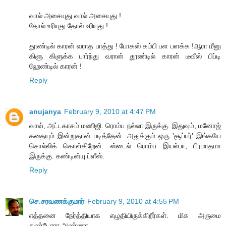
வால் அசையுது வால் அசையுது !
தோல் உரியுது தோல் உரியுது !
தூண்டில் காரன் வராத பாத்து ! போகஸ் கம்பி பள பளக்க !ஆரா மீனு
கிளு கிளுக்க பார்ந்து வரான் தூண்டில் காரன் டீவீஸ் பிப்டி
ஹேண்டில் காரன் !
Reply
anujanya
February 9, 2010 at 4:47 PM
வாவ், அட்டகாசம் மணிஜி. ரொம்ப நல்லா இருக்கு. இதுவும், மனோஜ்
கதையும் இன்றுதான் படித்தேன். அதுக்கும் ஒரு 'சூப்பர்' இங்கயே
சொல்லிக் கொள்கிறேன். ஸ்டைல் ரொம்ப இயல்பா, பிரமாதமா
இருக்கு. கண்டின்யு ப்ளீஸ்.
Reply
செ.சரவணக்குமார்
February 9, 2010 at 4:55 PM
எத்தனை நேர்த்தியாக எழுதியிருக்கிறீர்கள். மிக அருமை
தண்டோரா அண்ணா.