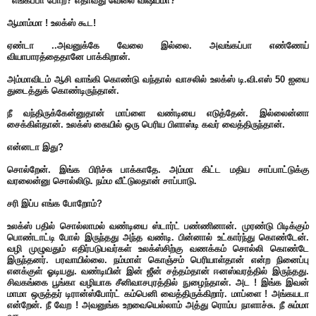
“எங்கப்பா போற? எதாவது வேலை விஷயமா?
ஆமாம்மா ! உலக்ஸ் கூட!
ஏண்டா ..அவனுக்கே வேலை இல்லை. அவங்கப்பா எண்ணேய்
வியாபாரத்தைதானே பாக்கிறான்.
அம்மாவிடம் ஆசி வாங்கி கொண்டு வந்தால் வாசலில் உலக்ஸ் டி.வி.எஸ் 50 ஐயை
துடைத்துக் கொண்டிருந்தான்.
நீ வந்திருக்கேன்னுதான் மாப்ளை வண்டியை எடுத்தேன். இல்லைன்னா
சைக்கிள்தான். உலக்ஸ் கையில் ஒரு பெரிய பிளாஸ்டி கவர் வைத்திருந்தான்.
என்னடா இது?
சொல்றேன். இங்க பிரிச்சு பாக்காதே. அம்மா கிட்ட மதிய சாப்பாட்டுக்கு
வரலைன்னு சொல்லிடு. நம்ம வீட்டுலதான் சாப்பாடு.
சரி இப்ப எங்க போறோம்?
உலக்ஸ் பதில் சொல்லாமல் வண்டியை ஸ்டார்ட் பண்ணினான். முரண்டு பிடிக்கும்
பொண்டாட்டி போல் இருந்தது அந்த வண்டி. பின்னால் உட்கார்ந்து கொண்டேன்.
வழி முழுவதும் எதிர்படுபவர்கள் உலக்ஸ்சிற்கு வணக்கம் சொல்லி கொண்டே
இருந்தனர். பரவாயில்லை. நம்மாள் கொஞ்சம் பெரியாள்தான் என்ற நினைப்பு
எனக்குள் ஓடியது. வண்டியின் இன் ஜீன் சத்தம்தான் ஈனஸ்வரத்தில் இருந்தது.
சிவகங்கை பூங்கா வழியாக சீனிவாசபுரத்தில் நுழைந்தான். அட ! இங்க இவன்
மாமா ஒருத்தர் டிரான்ஸ்போர்ட் கம்பெனி வைத்திருக்கிறார். மாப்ளை ! அங்கயடா
என்றேன். நீ வேற ! அவனுங்க உறவையெல்லாம் அத்து ரொம்ப நாளாச்சு. நீ சும்மா