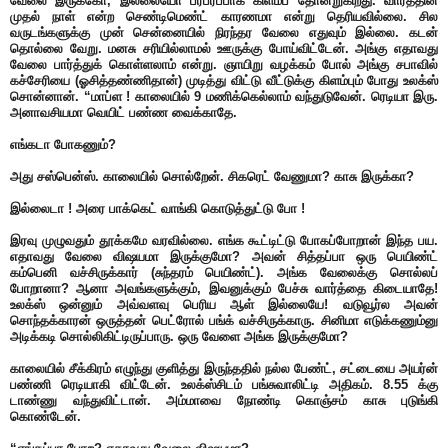
வேலை இருக்கோ, இல்லையோ பரபரப்பாக கிளம்ப தோன்றுகிறது. வாரத்தின்
முதல் நாள் என்ற செண்டிமெண்ட் காரணமா என்று தெரியவில்லை. சில
வருடங்களுக்கு முன் சென்னையில் நிரந்தர வேலை எதுவும் இல்லை. கடன்
தொல்லை வேறு. மனசு சரியில்லாமல் ஊருக்கு போய்விட்டேன். அங்கு எதாவது
வேலை பார்த்துக் கொள்ளலாம் என்று. ஞாயிறு வழக்கம் போல் அங்கு சபாவில்
கச்சேரியை (ஓசித்தண்ணிதான்) முடித்து விட்டு வீட்டுக்கு கிளம்பும் போது உலக்ஸ்
சொன்னான். “மாப்ள ! காலையில் 9 மணிக்கெல்லாம் வந்துடுவேன். ரெடியா இரு.
அனாவசியமா வெயிட் பண்ண வைக்காதே.
எங்கடா போகணும்?
அது சஸ்பென்ஸ். காலையில் சொல்றேன். சிகரெட் வேணுமா? காசு இருக்கா?
இல்லைடா ! அரை பாக்கெட் வாங்கி கொடுத்துட்டு போ !
இரவு முழுவதும் தூக்கமே வரவில்லை. எங்க கூட்டிட்டு போகப்போறான் இந்த பய.
எதாவது வேலை விஷயமா இருக்குமோ? அவன் சித்தப்பா ஒரு பெயிண்ட்
கம்பெனி வச்சிருக்கார் (சுந்தரம் பெயிண்ட்). அங்க வேலைக்கு சொல்லப்
போறானா? ஆனா அவங்களுக்கும், இவனுக்கும் பேச்சு வார்த்தை கிடையாதே!
உலக்ஸ் ஒன்னும் அவ்வளவு பெரிய ஆள் இல்லையே! வடுவூர்ல அவன்
சொந்தக்காரன் ஒருத்தன் பெட்ரோல் பங்க் வச்சிருக்காரு. சினிமா எடுக்கணும்னு
அடிக்கடி சொல்லிகிட்டிருப்பாரு. ஒரு வேளை அங்க இருக்குமோ?
காலையில் சீக்கிரம் எழுந்து குளித்து இருந்ததில் நல்ல பேண்ட், சட்டையை அயர்ன்
பண்ணி ரெடியாகி விட்டேன். உலக்ஸ்சிடம் பங்சுவாலிட்டி அதிகம். 8.55 க்கு
டாண்ணு வந்துவிட்டான். அம்மாவை நோண்டி கொஞ்சம் காசு புடுங்கி
கொண்டேன்.