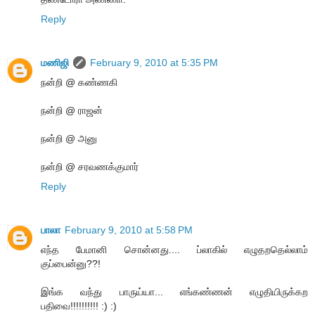
Reply
மணிஜி
February 9, 2010 at 5:35 PM
நன்றி @ கண்ணகி
நன்றி @ ராஜன்
நன்றி @ அனு
நன்றி @ சரவணக்குமார்
Reply
பாலா
February 9, 2010 at 5:58 PM
எந்த பேமானி சொன்னது.... ப்லாகில் எழுதறதெல்லாம்
குப்பைன்னு??!
இங்க வந்து பாருய்யா... எங்கண்ணன் எழுதியிருக்கற
பதிவை!!!!!!!!!! :) :)