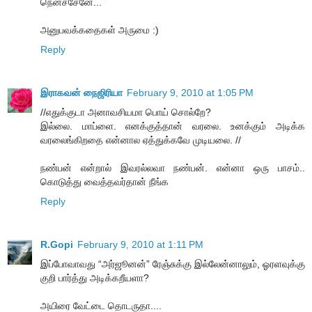
நெனச்சேனே...
அனுபவக்கதைகள் அருமை :)
Reply
இராகவன் நைஜிரியா
February 9, 2010 at 1:05 PM
//எதுக்குடா அனாவசியமா பொய் சொல்றே?
இல்லை. மாப்ளை. எனக்குத்தான் வரலை. உனக்கும் அடிக்க
வரலைங்கிறதை என்னால ஏத்துக்கவே முடியலை. //
நண்பன் என்றால் இவரல்லவா நண்பன். என்னா ஒரு பாசம்..
கொடுத்து வைத்தவர்தான் நீங்க
Reply
R.Gopi
February 9, 2010 at 1:11 PM
இப்போவாவது “அர்ஜூனன்” ரேஞ்சுக்கு இல்லேன்னாலும், ஓரளவுக்கு
குறி பார்த்து அடிக்கறீயளா?
அயிரை வேட்டை தொடருதா....