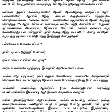
நெருங்கி சூட்சுமத்தை கேட்டான். ஆனால் அவன் அதை மட்டும் சொல்ல
மாட்டேன். வேணுமின்னா உங்களுக்கு மீன் அடிச்சு தரேன்னு சொல்லிவிட்டான்.
மாப்ளை நீதான் கில்லாடியாச்சே! அவன் அடிக்கிறதை கரெக்ட்டா நோட்
பண்ணிக்கோ! ஆனால் அந்தப் பையன் அதற்கெல்லாம் சந்தர்ப்பமே
கொடுக்கவில்லை. மின்னல் வேகம். கணிக்கவே முடியவில்லை.அவன் அடித்து
கொடுத்த 25 ஆரா மீன்களை பிளாஸ்டிக் கவரில் சுற்றி கொண்டோம். சிறுவன்
தட்சணையாக வில்லையும், அம்பையும் கேட்டான். உலக்ஸ் என்னை ஒரு
கேள்விக்குறியுடன் பார்த்தான். நான் அதை அந்த பையனிடம் கொடு என்றேன்.
ஒரு பத்து ரூபாயையும் (மீதி பத்து இருந்தது) கொடுத்தேன்.
பள்ளிக்கூடம் போகலியாப்பா ?
நான் படிப்பை நிறுத்திட்டேன் சார்!
ஏம்பா உங்கப்பா என்ன செய்றாரு?
சாராயம் காச்சிகிட்டிருந்தாரு. இப்பதான் ஜெயில்ல போட்டாங்க!
உலக்ஸ் வீடு வரும்வரை நான் எதுவும் பேசவில்லை. காலையில் அயர்ன்காரன்
கொஞ்சம் லேட் பண்ணதுக்கு அவனை கண்டமேனிக்கு ஏறியது நியாபகம் வந்தது.
உலக்ஸின் மனைவிக்கு ஆச்சர்யம். (மிக வெள்ளந்தியான கிராமத்து
பெண்).என்னங்க இவ்வளவு மீனு! நீங்களா அடிச்சிங்க என்றாள்.
என்ன நினைத்தானோ தெரியவில்லை. உலக்ஸ் சட்டென்று எங்கடி! நமக்கு
கைவரவேயில்லை. மணிதான் சட்டு சட்டுன்னு போட்டு தாக்கிட்டான். நான்
முன்னமே சொல்லியிருக்கேன் இல்லை. மணி மெட்ராசில் இருக்காண்டி.