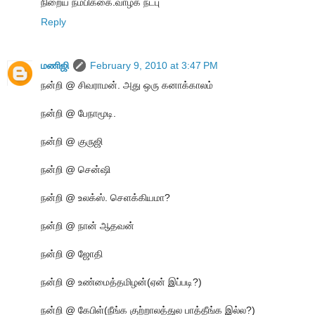
நிறைய நம்பிக்கை.வாழ்க நட்பு
Reply
மணிஜி
February 9, 2010 at 3:47 PM
நன்றி @ சிவராமன். அது ஒரு கனாக்காலம்
நன்றி @ பேநாமூடி.
நன்றி @ குருஜி
நன்றி @ சென்ஷி
நன்றி @ உலக்ஸ். செளக்கியமா?
நன்றி @ நான் ஆதவன்
நன்றி @ ஜோதி
நன்றி @ உண்மைத்தமிழன்(ஏன் இப்படி?)
நன்றி @ கேபிள்(நீங்க குற்றாலத்துல பாத்தீங்க இல்ல?)