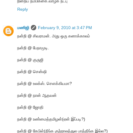
நிறைய நம்பிக்கை.வாழ்க நட்பு
Reply
மணிஜி
February 9, 2010 at 3:47 PM
நன்றி @ சிவராமன். அது ஒரு கனாக்காலம்
நன்றி @ பேநாமூடி.
நன்றி @ குருஜி
நன்றி @ சென்ஷி
நன்றி @ உலக்ஸ். செளக்கியமா?
நன்றி @ நான் ஆதவன்
நன்றி @ ஜோதி
நன்றி @ உண்மைத்தமிழன்(ஏன் இப்படி?)
நன்றி @ கேபிள்(நீங்க குற்றாலத்துல பாத்தீங்க இல்ல?)