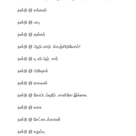
நன்றி @ சங்கவி
நன்றி @ பாபு
நன்றி @ ஷங்கர்
நன்றி @ ஆடு மாடு. செஞ்சிடுவோம்!
நன்றி @ டி.வி.ஆர். சார்
நன்றி @ அஷோக்
நன்றி @ ராகவன்
நன்றி @ கோபி..ம்ஹீம்..சான்ஸே இல்லை.
நன்றி @ வாசு
நன்றி @ சேட்டைக்காரன்
நன்றி @ எறும்பு