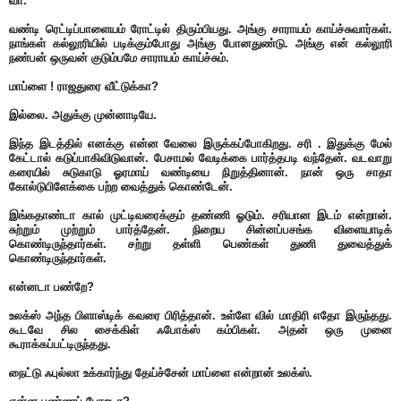
வா.
வண்டி ரெட்டிப்பாளையம் ரோட்டில் திரும்பியது. அங்கு சாராயம் காய்ச்சுவார்கள்.
நாங்கள் கல்லூரியில் படிக்கும்போது அங்கு போனதுண்டு. அங்கு என் கல்லூரி
நண்பன் ஒருவன் குடும்பமே சாராயம் காய்ச்சும்.
மாப்ளை ! ராஜதுரை வீட்டுக்கா?
இல்லை. அதுக்கு முன்னாடியே.
இந்த இடத்தில் எனக்கு என்ன வேலை இருக்கப்போகிறது. சரி . இதுக்கு மேல்
கேட்டால் கடுப்பாகிவிடுவான். பேசாமல் வேடிக்கை பார்த்தபடி வந்தேன். வடவாறு
கரையில் சுடுகாடு ஓரமாய் வண்டியை நிறுத்தினான். நான் ஒரு சாதா
கோல்டுபிளேக்கை பற்ற வைத்துக் கொண்டேன்.
இங்கதாண்டா கால் முட்டிவரைக்கும் தண்ணி ஓடும். சரியான இடம் என்றான்.
சுற்றும் முற்றும் பார்த்தேன். நிறைய சின்னப்பசங்க விளையாடிக்
கொண்டிருந்தார்கள். சற்று தள்ளி பெண்கள் துணி துவைத்துக்
கொண்டிருந்தார்கள்.
என்னடா பண்றே?
உலக்ஸ் அந்த பிளாஸ்டிக் கவரை பிரித்தான். உள்ளே வில் மாதிரி எதோ இருந்தது.
கூடவே சில சைக்கிள் ஃபோக்ஸ் கம்பிகள். அதன் ஒரு முனை
கூராக்கப்பட்டிருந்தது.
நைட்டு ஃபுல்லா உக்கார்ந்து தேய்ச்சேன் மாப்ளை என்றான் உலக்ஸ்.