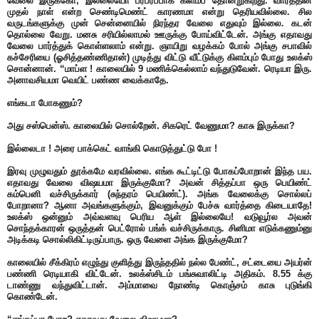
வேலை இருக்கோ, இல்லையோ பரபரப்பாக கிளம்ப தோன்றுகிறது. வாரத்தின்
முதல் நாள் என்ற செண்டிமெண்ட் காரணமா என்று தெரியவில்லை. சில
வருடங்களுக்கு முன் சென்னையில் நிரந்தர வேலை எதுவும் இல்லை. கடன்
தொல்லை வேறு. மனசு சரியில்லாமல் ஊருக்கு போய்விட்டேன். அங்கு எதாவது
வேலை பார்த்துக் கொள்ளலாம் என்று. ஞாயிறு வழக்கம் போல் அங்கு சபாவில்
கச்சேரியை (ஓசித்தண்ணிதான்) முடித்து விட்டு வீட்டுக்கு கிளம்பும் போது உலக்ஸ்
சொன்னான். “மாப்ள ! காலையில் 9 மணிக்கெல்லாம் வந்துடுவேன். ரெடியா இரு.
அனாவசியமா வெயிட் பண்ண வைக்காதே.
எங்கடா போகணும்?
அது சஸ்பென்ஸ். காலையில் சொல்றேன். சிகரெட் வேணுமா? காசு இருக்கா?
இல்லைடா ! அரை பாக்கெட் வாங்கி கொடுத்துட்டு போ !
இரவு முழுவதும் தூக்கமே வரவில்லை. எங்க கூட்டிட்டு போகப்போறான் இந்த பய.
எதாவது வேலை விஷயமா இருக்குமோ? அவன் சித்தப்பா ஒரு பெயிண்ட்
கம்பெனி வச்சிருக்கார் (சுந்தரம் பெயிண்ட்). அங்க வேலைக்கு சொல்லப்
போறானா? ஆனா அவங்களுக்கும், இவனுக்கும் பேச்சு வார்த்தை கிடையாதே!
உலக்ஸ் ஒன்னும் அவ்வளவு பெரிய ஆள் இல்லையே! வடுவூர்ல அவன்
சொந்தக்காரன் ஒருத்தன் பெட்ரோல் பங்க் வச்சிருக்காரு. சினிமா எடுக்கணும்னு
அடிக்கடி சொல்லிகிட்டிருப்பாரு. ஒரு வேளை அங்க இருக்குமோ?
காலையில் சீக்கிரம் எழுந்து குளித்து இருந்ததில் நல்ல பேண்ட், சட்டையை அயர்ன்
பண்ணி ரெடியாகி விட்டேன். உலக்ஸ்சிடம் பங்சுவாலிட்டி அதிகம். 8.55 க்கு
டாண்ணு வந்துவிட்டான். அம்மாவை நோண்டி கொஞ்சம் காசு புடுங்கி
கொண்டேன்.