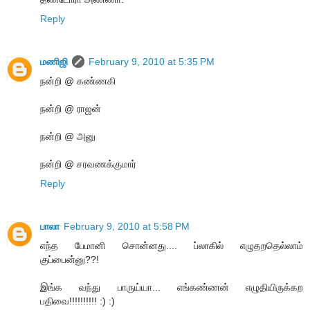
Reply
மணிஜி
February 9, 2010 at 5:35 PM
நன்றி @ கண்ணகி
நன்றி @ ராஜன்
நன்றி @ அனு
நன்றி @ சரவணக்குமார்
Reply
பாலா
February 9, 2010 at 5:58 PM
எந்த பேமானி சொன்னது.... ப்லாகில் எழுதறதெல்லாம்
குப்பைன்னு??!
இங்க வந்து பாருய்யா... எங்கண்ணன் எழுதியிருக்கற
பதிவை!!!!!!!!!! :) :)