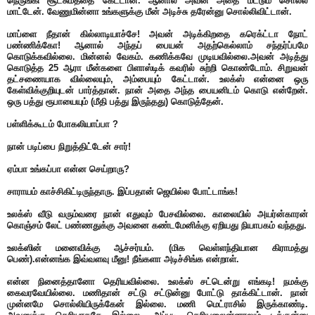
நெருங்கி சூட்சுமத்தை கேட்டான். ஆனால் அவன் அதை மட்டும் சொல்ல
மாட்டேன். வேணுமின்னா உங்களுக்கு மீன் அடிச்சு தரேன்னு சொல்லிவிட்டான்.
மாப்ளை நீதான் கில்லாடியாச்சே! அவன் அடிக்கிறதை கரெக்ட்டா நோட்
பண்ணிக்கோ! ஆனால் அந்தப் பையன் அதற்கெல்லாம் சந்தர்ப்பமே
கொடுக்கவில்லை. மின்னல் வேகம். கணிக்கவே முடியவில்லை.அவன் அடித்து
கொடுத்த 25 ஆரா மீன்களை பிளாஸ்டிக் கவரில் சுற்றி கொண்டோம். சிறுவன்
தட்சணையாக வில்லையும், அம்பையும் கேட்டான். உலக்ஸ் என்னை ஒரு
கேள்விக்குறியுடன் பார்த்தான். நான் அதை அந்த பையனிடம் கொடு என்றேன்.
ஒரு பத்து ரூபாயையும் (மீதி பத்து இருந்தது) கொடுத்தேன்.
பள்ளிக்கூடம் போகலியாப்பா ?
நான் படிப்பை நிறுத்திட்டேன் சார்!
ஏம்பா உங்கப்பா என்ன செய்றாரு?
சாராயம் காச்சிகிட்டிருந்தாரு. இப்பதான் ஜெயில்ல போட்டாங்க!
உலக்ஸ் வீடு வரும்வரை நான் எதுவும் பேசவில்லை. காலையில் அயர்ன்காரன்
கொஞ்சம் லேட் பண்ணதுக்கு அவனை கண்டமேனிக்கு ஏறியது நியாபகம் வந்தது.
உலக்ஸின் மனைவிக்கு ஆச்சர்யம். (மிக வெள்ளந்தியான கிராமத்து
பெண்).என்னங்க இவ்வளவு மீனு! நீங்களா அடிச்சிங்க என்றாள்.
என்ன நினைத்தானோ தெரியவில்லை. உலக்ஸ் சட்டென்று எங்கடி! நமக்கு
கைவரவேயில்லை. மணிதான் சட்டு சட்டுன்னு போட்டு தாக்கிட்டான். நான்
முன்னமே சொல்லியிருக்கேன் இல்லை. மணி மெட்ராசில் இருக்காண்டி.