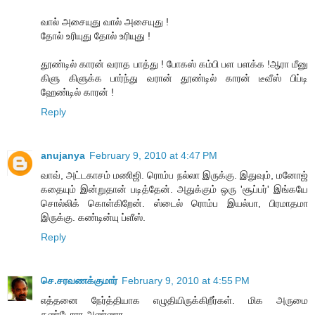
வால் அசையுது வால் அசையுது !
தோல் உரியுது தோல் உரியுது !
தூண்டில் காரன் வராத பாத்து ! போகஸ் கம்பி பள பளக்க !ஆரா மீனு
கிளு கிளுக்க பார்ந்து வரான் தூண்டில் காரன் டீவீஸ் பிப்டி
ஹேண்டில் காரன் !
Reply
anujanya
February 9, 2010 at 4:47 PM
வாவ், அட்டகாசம் மணிஜி. ரொம்ப நல்லா இருக்கு. இதுவும், மனோஜ்
கதையும் இன்றுதான் படித்தேன். அதுக்கும் ஒரு 'சூப்பர்' இங்கயே
சொல்லிக் கொள்கிறேன். ஸ்டைல் ரொம்ப இயல்பா, பிரமாதமா
இருக்கு. கண்டின்யு ப்ளீஸ்.
Reply
செ.சரவணக்குமார்
February 9, 2010 at 4:55 PM
எத்தனை நேர்த்தியாக எழுதியிருக்கிறீர்கள். மிக அருமை
தண்டோரா அண்ணா.