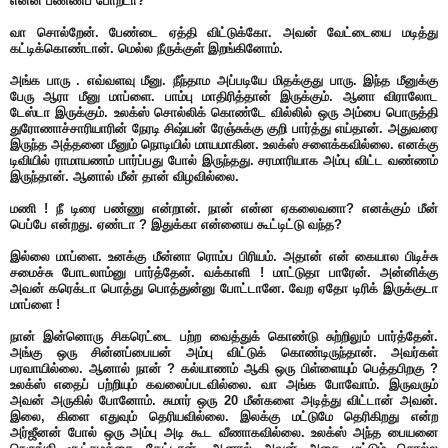
என்ன பண்ணப் போறடா?
வா சொல்றேன். பேண்டை ஏத்தி விட்டுக்கோ. அவன் வேட்டையை மடித்து
கட்டிக்கொண்டான். மெல்ல நீருக்குள் இறங்கினோம்.
அங்க பாரு . எவ்வளவு மீனு. நீந்தாம அப்படியே மிதக்குது பாரு. இந்த மீனுக்கு
பேரு ஆரா மீனு மாப்ளை. பாம்பு மாதிரித்தான் இருக்கும். ஆனா விராலோட
டேஸ்டா இருக்கும். உலக்ஸ் சொல்லிக் கொண்டே வில்லில் ஒரு அம்பை பொருத்தி
துரோணாச்சாரியாரின் நேரடி சிஷ்யன் ரேஞ்சுக்கு குறி பார்த்து எய்தான். அதுவரை
இருந்த அத்தனை மீனும் நொடியில் மாயமாகின. உலக்ஸ் சளைக்கவில்லை. எனக்கு
டிவியில் ராமாயணம் பார்ப்பது போல் இருந்தது. சரமாரியாக அம்பு விட்ட வண்ணம்
இருந்தான். ஆனால் மீன் தான் விழவில்லை.
மணி ! நீ டிரை பண்ணு என்றான். நான் என்ன ஏகலைவனா? எனக்கும் மீன்
பெப்பே என்றது. ஏண்டா ? இதுக்கா என்னைய கூட்டிட்டு வந்த?
இல்லை மாப்ளை. உனக்கு மீன்னா ரொம்ப பிரியம். அதான் என் கையால பிடிச்சு
சமைச்சு போடலாம்னு பார்த்தேன். வக்காளி ! மாட்டுதா பாரேன். அன்னிக்கு
அவன் கரெக்டா பொத்து பொத்துன்னு போட்டானே. வேற ஏதோ டிரிக் இருக்குடா
மாப்ளை !
நான் இன்னொரு சிகரெட்டை பற்ற வைத்துக் கொண்டு சுற்றிலும் பார்த்தேன்.
அங்கு ஒரு சின்னப்பையன் அம்பு விட்டுக் கொண்டிருந்தான். அவர்கள்
பரவாயில்லை. ஆனால் நான் ? கல்யாணம் ஆகி ஒரு பிள்ளையும் பெத்தபிறகு ?
உலக்ஸ் எதைப் பற்றியும் கவலைப்படவில்லை. வா அங்க போவோம். இருவரும்
அவன் அருகில் போனோம். சுமார் ஒரு 20 மீன்களை அடித்து விட்டான் அவன்.
இலை, கிளை எதுவும் தெரியவில்லை. இலக்கு மட்டுமே தெரிகிறது என்ற
அர்ஜீனன் போல் ஒரு அம்பு அடி கூட வீணாகவில்லை. உலக்ஸ் அந்த பையனை