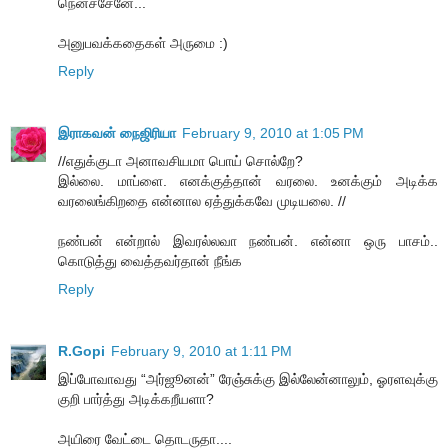
நெனச்சேனே...
அனுபவக்கதைகள் அருமை :)
Reply
இராகவன் நைஜிரியா
February 9, 2010 at 1:05 PM
//எதுக்குடா அனாவசியமா பொய் சொல்றே?
இல்லை. மாப்ளை. எனக்குத்தான் வரலை. உனக்கும் அடிக்க
வரலைங்கிறதை என்னால ஏத்துக்கவே முடியலை. //
நண்பன் என்றால் இவரல்லவா நண்பன். என்னா ஒரு பாசம்..
கொடுத்து வைத்தவர்தான் நீங்க
Reply
R.Gopi
February 9, 2010 at 1:11 PM
இப்போவாவது “அர்ஜூனன்” ரேஞ்சுக்கு இல்லேன்னாலும், ஓரளவுக்கு
குறி பார்த்து அடிக்கறீயளா?
அயிரை வேட்டை தொடருதா....