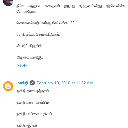
நீங்க அனுபவ கதைகள் ஐநூறு எழுதலாம்ன்னு ஏற்கென்வே
சொன்னேன்.
கொலைவெறியான்னு கேட்டீங்க..??
ஸாரி, தப்பா சொல்லிட்டேன்.
ஸ்டார்ட் மியூசிக்.
அருமை மணீஜீ..
Reply
மணிஜி
February 10, 2010 at 11:32 AM
நன்றி தாராபுரத்தான்
நன்றி பாலா மீண்டும்
நன்றி மாப்ளை சஞ்சய்
நன்றி சூர்யா