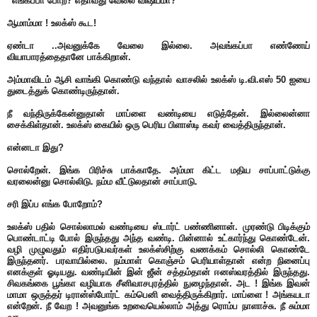
“எங்கப்பா போற? எதாவது வேலை விஷயமா?
ஆமாம்மா ! உலக்ஸ் கூட!
ஏண்டா ..அவனுக்கே வேலை இல்லை. அவங்கப்பா எண்ணேய்
வியாபாரத்தைதானே பாக்கிறான்.
அம்மாவிடம் ஆசி வாங்கி கொண்டு வந்தால் வாசலில் உலக்ஸ் டி.வி.எஸ் 50 ஐயை
துடைத்துக் கொண்டிருந்தான்.
நீ வந்திருக்கேன்னுதான் மாப்ளை வண்டியை எடுத்தேன். இல்லைன்னா
சைக்கிள்தான். உலக்ஸ் கையில் ஒரு பெரிய பிளாஸ்டி கவர் வைத்திருந்தான்.
என்னடா இது?
சொல்றேன். இங்க பிரிச்சு பாக்காதே. அம்மா கிட்ட மதிய சாப்பாட்டுக்கு
வரலைன்னு சொல்லிடு. நம்ம வீட்டுலதான் சாப்பாடு.
சரி இப்ப எங்க போறோம்?
உலக்ஸ் பதில் சொல்லாமல் வண்டியை ஸ்டார்ட் பண்ணினான். முரண்டு பிடிக்கும்
பொண்டாட்டி போல் இருந்தது அந்த வண்டி. பின்னால் உட்கார்ந்து கொண்டேன்.
வழி முழுவதும் எதிர்படுபவர்கள் உலக்ஸ்சிற்கு வணக்கம் சொல்லி கொண்டே
இருந்தனர். பரவாயில்லை. நம்மாள் கொஞ்சம் பெரியாள்தான் என்ற நினைப்பு
எனக்குள் ஓடியது. வண்டியின் இன் ஜீன் சத்தம்தான் ஈனஸ்வரத்தில் இருந்தது.
சிவகங்கை பூங்கா வழியாக சீனிவாசபுரத்தில் நுழைந்தான். அட ! இங்க இவன்
மாமா ஒருத்தர் டிரான்ஸ்போர்ட் கம்பெனி வைத்திருக்கிறார். மாப்ளை ! அங்கயடா
என்றேன். நீ வேற ! அவனுங்க உறவையெல்லாம் அத்து ரொம்ப நாளாச்சு. நீ சும்மா