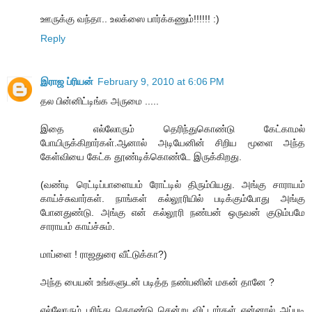
ஊருக்கு வந்தா.. உலக்ஸை பார்க்கணும்!!!!!! :)
Reply
இராஜ ப்ரியன்
February 9, 2010 at 6:06 PM
தல பின்னிட்டிங்க அருமை .....
இதை எல்லோரும் தெரிந்துகொண்டு கேட்காமல்
போயிருக்கிறார்கள்.ஆனால் அடியேனின் சிறிய மூளை அந்த
கேள்வியை கேட்க தூண்டிக்கொண்டே இருக்கிறது.
(வண்டி ரெட்டிப்பாளையம் ரோட்டில் திரும்பியது. அங்கு சாராயம்
காய்ச்சுவார்கள். நாங்கள் கல்லூரியில் படிக்கும்போது அங்கு
போனதுண்டு. அங்கு என் கல்லூரி நண்பன் ஒருவன் குடும்பமே
சாராயம் காய்ச்சும்.
மாப்ளை ! ராஜதுரை வீட்டுக்கா?)
அந்த பையன் உங்களுடன் படித்த நண்பனின் மகன் தானே ?
எல்லோரும் புரிந்து கொண்டு சென்று விட்டார்கள் என்னால் அப்படி