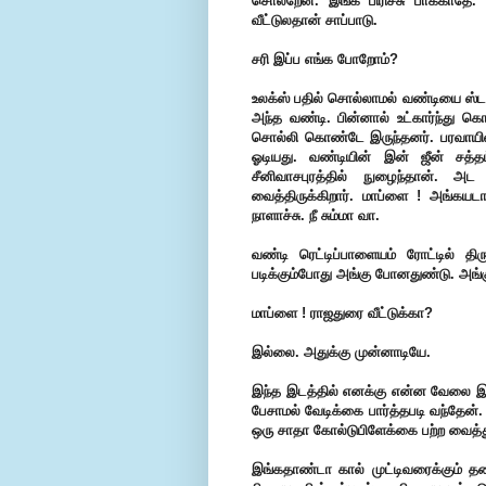
சொல்றேன். இங்க பிரிச்சு பாக்காதே.
வீட்டுலதான் சாப்பாடு.
சரி இப்ப எங்க போறோம்?
உலக்ஸ் பதில் சொல்லாமல் வண்டியை ஸ்டா
அந்த வண்டி. பின்னால் உட்கார்ந்து கொ
சொல்லி கொண்டே இருந்தனர். பரவாயில்
ஓடியது. வண்டியின் இன் ஜீன் சத்த
சீனிவாசபுரத்தில் நுழைந்தான். அ
வைத்திருக்கிறார். மாப்ளை ! அங்கய
நாளாச்சு. நீ சும்மா வா.
வண்டி ரெட்டிப்பாளையம் ரோட்டில் திரு
படிக்கும்போது அங்கு போனதுண்டு. அங்கு
மாப்ளை ! ராஜதுரை வீட்டுக்கா?
இல்லை. அதுக்கு முன்னாடியே.
இந்த இடத்தில் எனக்கு என்ன வேலை இருக
பேசாமல் வேடிக்கை பார்த்தபடி வந்தேன்
ஒரு சாதா கோல்டுபிளேக்கை பற்ற வைத்
இங்கதாண்டா கால் முட்டிவரைக்கும் தண்ண