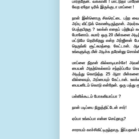
பார்த்தேன். வக்காளி ! மாட்டுதா பா
வேற ஏதோ டிரிக் இருக்குடா மாப்ளை !
நான் இன்னொரு சிகரெட்டை பற்ற வைத்த
அம்பு விட்டுக் கொண்டிருந்தான். அவர
பெத்தபிறகு ? உலக்ஸ் எதைப் பற்றியு
போனோம். சுமார் ஒரு 20 மீன்களை அடித
மட்டுமே தெரிகிறது என்ற அர்ஜீனன் 
நெருங்கி சூட்சுமத்தை கேட்டான்.
உங்களுக்கு மீன் அடிச்சு தரேன்னு சொல்ல
மாப்ளை நீதான் கில்லாடியாச்சே! அ
பையன் அதற்கெல்லாம் சந்தர்ப்பமே க
அடித்து கொடுத்த 25 ஆரா மீன்களை 
வில்லையும், அம்பையும் கேட்டான். உல
பையனிடம் கொடு என்றேன். ஒரு பத்து ரூப
பள்ளிக்கூடம் போகலியாப்பா ?
நான் படிப்பை நிறுத்திட்டேன் சார்!
ஏம்பா உங்கப்பா என்ன செய்றாரு?
சாராயம் காச்சிகிட்டிருந்தாரு. இப்பதான