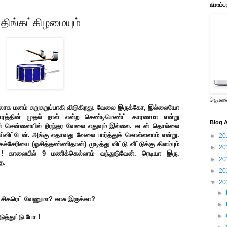
விளம்ப
ு திங்கட்கிழமையும்
தொலைக
லாக மனம் சுறுசுறுப்பாகி விடுகிறது. வேலை இருக்கோ, இல்லையோ
வாரத்தின் முதல் நாள் என்ற செண்டிமெண்ட் காரணமா என்று
Blog A
ுன் சென்னையில் நிரந்தர வேலை எதுவும் இல்லை. கடன் தொல்லை
ய்விட்டேன். அங்கு எதாவது வேலை பார்த்துக் கொள்ளலாம் என்று.
►
20
்சேரியை (ஓசித்தண்ணிதான்) முடித்து விட்டு வீட்டுக்கு கிளம்பும்
►
20
 காலையில் 9 மணிக்கெல்லாம் வந்துடுவேன். ரெடியா இரு.
►
20
ே.
►
20
▼
20
►
 சிகரெட் வேணுமா? காசு இருக்கா?
►
►
த்துட்டு போ !