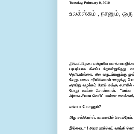
Tuesday, February 9, 2010
உலக்ஸ்சும் , நானும், ஒர
திங்கட்கிழமை என்றாலே சைக்கலாஜிக்க
பரபரப்பாக கிளம்ப தோன்றுகிறது. 
தெரியவில்லை. சில வருடங்களுக்கு ம
வேறு. மனசு சரியில்லாமல் ஊருக்கு போ
ஞாயிறு வழக்கம் போல் அங்கு சபாவில் கச
போது உலக்ஸ் சொன்னான். “மாப்ள !
அனாவசியமா வெயிட் பண்ண வைக்காத
எங்கடா போகணும்?
அது சஸ்பென்ஸ். காலையில் சொல்றேன்.
இல்லைடா ! அரை பாக்கெட் வாங்கி கொடு