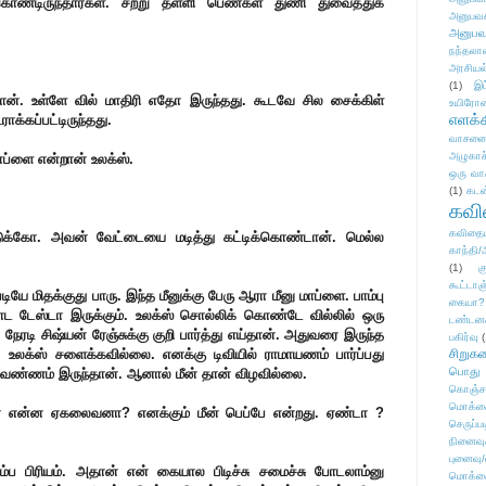
ொண்டிருந்தார்கள். சற்று தள்ளி பெண்கள் துணி துவைத்துக்
அனுபவக
அனுபவ
நந்தலால
அரசியல
(1)
இட
தான். உள்ளே வில் மாதிரி எதோ இருந்தது. கூடவே சில சைக்கிள்
உயிரோ
எளக்க
க்கப்பட்டிருந்தது.
வாசனை/க
அழுகாச
மாப்ளை என்றான் உலக்ஸ்.
ஒரு வா
(1)
கடன
கவ
கவிதைய
ுக்கோ. அவன் வேட்டையை மடித்து கட்டிக்கொண்டான். மெல்ல
காந்தி/
(1)
க
கூட்டா
டியே மிதக்குது பாரு. இந்த மீனுக்கு பேரு ஆரா மீனு மாப்ளை. பாம்பு
கையா?
ோட டேஸ்டா இருக்கும். உலக்ஸ் சொல்லிக் கொண்டே வில்லில் ஒரு
டண்டன
ரடி சிஷ்யன் ரேஞ்சுக்கு குறி பார்த்து எய்தான். அதுவரை இருந்த
பகிர்வு
(
உலக்ஸ் சளைக்கவில்லை. எனக்கு டிவியில் ராமாயணம் பார்ப்பது
சிறுக
பொது
ட வண்ணம் இருந்தான். ஆனால் மீன் தான் விழவில்லை.
கொஞ்ச
மொக்க
ன் என்ன ஏகலைவனா? எனக்கும் மீன் பெப்பே என்றது. ஏண்டா ?
செருப்ப
நினைவு
புனைவு
ப பிரியம். அதான் என் கையால பிடிச்சு சமைச்சு போடலாம்னு
மொக்க