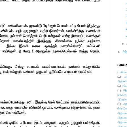
 அம்மா கிட்ட மதிய சாப்பாட்டுக்கு வரலைன்னு சொல்லிடு. நம்ம
ர்ட் பண்ணினான். முரண்டு பிடிக்கும் பொண்டாட்டி போல் இருந்தது
ண்டேன். வழி முழுவதும் எதிர்படுபவர்கள் உலக்ஸ்சிற்கு வணக்கம்
லை. நம்மாள் கொஞ்சம் பெரியாள்தான் என்ற நினைப்பு எனக்குள்
ம்தான் ஈனஸ்வரத்தில் இருந்தது. சிவகங்கை பூங்கா வழியாக
►
ட ! இங்க இவன் மாமா ஒருத்தர் டிரான்ஸ்போர்ட் கம்பெனி
டா என்றேன். நீ வேற ! அவனுங்க உறவையெல்லாம் அத்து ரொம்ப
►
20
Label
ம்பியது. அங்கு சாராயம் காய்ச்சுவார்கள். நாங்கள் கல்லூரியில்
 என் கல்லூரி நண்பன் ஒருவன் குடும்பமே சாராயம் காய்ச்சும்.
/ பகிர்வ
(1)
அ
அஞ்சலி
(1)
அப்ப
அர
(1)
நகைச்ச
அப்துல்
்கப்போகிறது. சரி . இதுக்கு மேல் கேட்டால் கடுப்பாகிவிடுவான்.
(1)
அற
. வடவாறு கரையில் சுடுகாடு ஓரமாய் வண்டியை நிறுத்தினான். நான்
மீள்பதிவ
துக் கொண்டேன்.
அனுபவக
அனுபவக
ி ஓடும். சரியான இடம் என்றான். சுற்றும் முற்றும் பார்த்தேன்.
அனுபவக
அனுபவக