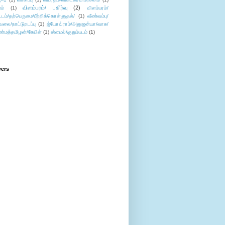
விளம்பரம்/ பகிர்வு
(2)
ம்
(1)
விளம்பரம்/
ட்டம்/தற்பெருமை/பீற்றிக்கொள்ளுதல்/
(1)
வீண்வம்பு/
ேலை/நாட்டுநடப்பு
(1)
ஜ்யோவ்ராம்/அனுஜன்யா/வாசு/
ண்மத்தமிழன்/கேபிள்
(1)
ஸ்மைல்/குறும்படம்
(1)
wers