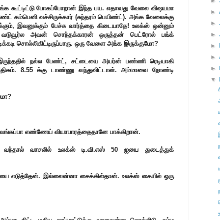
►
எங்க கூட்டிட்டு போகப்போறான் இந்த பய. எதாவது வேலை விஷயமா
►
ட் கம்பெனி வச்சிருக்கார் (சுந்தரம் பெயிண்ட்). அங்க வேலைக்கு
►
், இவனுக்கும் பேச்சு வார்த்தை கிடையாதே! உலக்ஸ் ஒன்னும்
ுவூர்ல அவன் சொந்தக்காரன் ஒருத்தன் பெட்ரோல் பங்க்
►
டிக்கடி சொல்லிகிட்டிருப்பாரு. ஒரு வேளை அங்க இருக்குமோ?
►
►
து இருந்ததில் நல்ல பேண்ட், சட்டையை அயர்ன் பண்ணி ரெடியாகி
►
ி அதிகம். 8.55 க்கு டாண்ணு வந்துவிட்டான். அம்மாவை நோண்டி
▼
யமா?
ங்கப்பா எண்ணேய் வியாபாரத்தைதானே பாக்கிறான்.
வந்தால் வாசலில் உலக்ஸ் டி.வி.எஸ் 50 ஐயை துடைத்துக்
ியை எடுத்தேன். இல்லைன்னா சைக்கிள்தான். உலக்ஸ் கையில் ஒரு