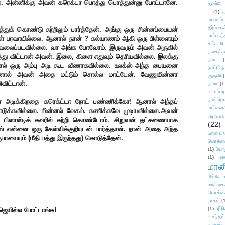
ரேன். அன்னிக்கு அவன் கரெக்டா பொத்து பொத்துன்னு போட்டானே.
தண்டோரா
..
(1)
த
பயணம்
தீர்ப்பு
ுக் கொண்டு சுற்றிலும் பார்த்தேன். அங்கு ஒரு சின்னப்பையன்
பாப்பாத்
்கள் பரவாயில்லை. ஆனால் நான் ? கல்யாணம் ஆகி ஒரு பிள்ளையும்
சங்கிலி
ம் கவலைப்படவில்லை. வா அங்க போவோம். இருவரும் அவன் அருகில்
நகைச்ச
்து விட்டான் அவன். இலை, கிளை எதுவும் தெரியவில்லை. இலக்கு
நடை
(
போல் ஒரு அம்பு அடி கூட வீணாகவில்லை. உலக்ஸ் அந்த பையனை
நாட்டுந
 ஆனால் அவன் அதை மட்டும் சொல்ல மாட்டேன். வேணுமின்னா
குருவி
ிவிட்டான்.
நிலா
(1
விளம்பர
நண்பர்க
வன் அடிக்கிறதை கரெக்ட்டா நோட் பண்ணிக்கோ! ஆனால் அந்தப்
பார்வை/
ொடுக்கவில்லை. மின்னல் வேகம். கணிக்கவே முடியவில்லை.அவன்
ரெமோ/க
பிளாஸ்டிக் கவரில் சுற்றி கொண்டோம். சிறுவன் தட்சணையாக
(22)
க்ஸ் என்னை ஒரு கேள்விக்குறியுடன் பார்த்தான். நான் அதை அந்த
புனைவ
ாயையும் (மீதி பத்து இருந்தது) கொடுத்தேன்.
மொக்க
(1)
பொ
(1)
மன
மானி
மீள்/டெஸ
ஊக்கை
மொக்க
ராகம்
(
ரீம
(1)
் ஜெயில்ல போட்டாங்க!
வசந்தம்
வலைப்பூ