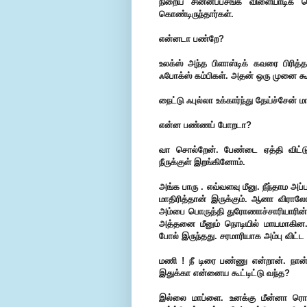
நிறைய சின்னப்பசங்க விளையாடிக் க
கொண்டிருந்தார்கள்.
என்னடா பண்றே?
உலக்ஸ் அந்த பிளாஸ்டிக் கவரை பிரித்
ஃபோக்ஸ் கம்பிகள். அதன் ஒரு முனை கூரா
நைட்டு ஃபுல்லா உக்கார்ந்து தேய்ச்சேன் 
என்ன பண்ணப் போறடா?
வா சொல்றேன். பேண்டை ஏத்தி விட்ட
நீருக்குள் இறங்கினோம்.
அங்க பாரு . எவ்வளவு மீனு. நீந்தாம அப்ப
மாதிரித்தான் இருக்கும். ஆனா விரால
அம்பை பொருத்தி துரோணாச்சாரியாரின் நே
அத்தனை மீனும் நொடியில் மாயமாகின. 
போல் இருந்தது. சரமாரியாக அம்பு விட்
மணி ! நீ டிரை பண்ணு என்றான். நா
இதுக்கா என்னைய கூட்டிட்டு வந்த?
இல்லை மாப்ளை. உனக்கு மீன்னா ரொம்