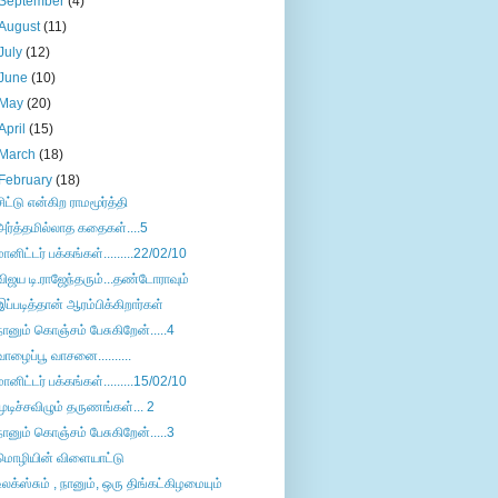
September
(4)
August
(11)
July
(12)
June
(10)
May
(20)
April
(15)
March
(18)
February
(18)
சிட்டு என்கிற ராமமூர்த்தி
அர்த்தமில்லாத கதைகள்....5
மானிட்டர் பக்கங்கள்.........22/02/10
விஜய டி.ராஜேந்தரும்...தண்டோராவும்
இப்படித்தான் ஆரம்பிக்கிறார்கள்
நானும் கொஞ்சம் பேசுகிறேன்.....4
வாழைப்பூ வாசனை..........
மானிட்டர் பக்கங்கள்.........15/02/10
முடிச்சவிழும் தருணங்கள்... 2
நானும் கொஞ்சம் பேசுகிறேன்.....3
மொழியின் விளையாட்டு
உலக்ஸ்சும் , நானும், ஒரு திங்கட்கிழமையும்