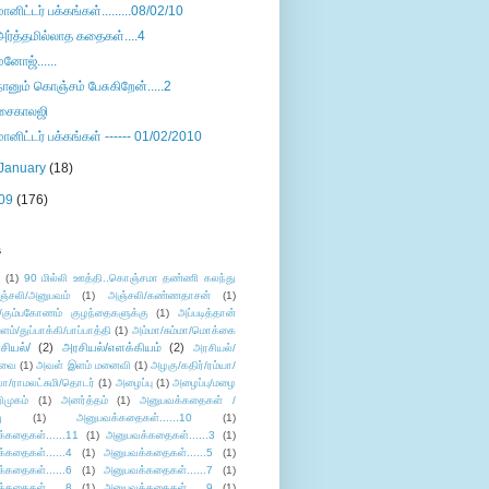
மானிட்டர் பக்கங்கள்.........08/02/10
அர்த்தமில்லாத கதைகள்....4
மனோஜ்......
நானும் கொஞ்சம் பேசுகிறேன்.....2
சைகாலஜி
மானிட்டர் பக்கங்கள் ------ 01/02/2010
January
(18)
09
(176)
s
ு
(1)
90 மில்லி ஊத்தி..கொஞ்சமா தண்ணி கலந்து
ஞ்சலி/அனுபவம்
(1)
அஞ்சலி/கண்ணதாசன்
(1)
/கும்பகோணம் குழந்தைகளுக்கு
(1)
அப்படித்தான்
ளம்/துப்பாக்கி/பாப்பாத்தி
(1)
அம்மா/சும்மா/மொக்கை
சியல்/
(2)
அரசியல்/எளக்கியம்
(2)
அரசியல்/
ுவை
(1)
அவள் இளம் மனைவி
(1)
அழகு/கதிர்/ரம்யா/
லா/ராமலட்சுமி/தொடர்
(1)
அழைப்பு
(1)
அழைப்பு/மழை
ிமுகம்
(1)
அனர்த்தம்
(1)
அனுபவக்கதைகள் /
ு
(1)
அனுபவக்கதைகள்......10
(1)
்கதைகள்......11
(1)
அனுபவக்கதைகள்......3
(1)
்கதைகள்......4
(1)
அனுபவக்கதைகள்......5
(1)
்கதைகள்......6
(1)
அனுபவக்கதைகள்......7
(1)
்கதைகள்......8
(1)
அனுபவக்கதைகள்......9
(1)