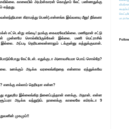
 பேசவில்லை. காலையில் அயர்ன்காரன் கொஞ்சம் லேட் பண்ணதுக்கு
விமர்சன
் வந்தது.
சுயதம்ப
வெட்டிவ
வெள்ளந்தியான கிராமத்து பெண்).என்னங்க இவ்வளவு மீனு! நீங்களா
பா.ரா/உ
ஸ் சட்டென்று எங்கடி! நமக்கு கைவரவேயில்லை. மணிதான் சட்டு
நான் முன்னமே சொல்லியிருக்கேன் இல்லை. மணி மெட்ராசில்
Follo
இல்லை. அப்படி தெரியலைன்னாலும் டக்குன்னு கத்துக்குவான்.
டிங் போடும்போது கேட்டேன். எதுக்குடா அனாவசியமா பொய் சொல்றே?
ரலை. உனக்கும் அடிக்க வரலைங்கிறதை என்னால ஏத்துக்கவே
? எனக்கு எல்லாம் தெரியுமா என்ன?
ாதது எதுவுமே இல்லைங்கிற நினைப்புத்தான் எனக்கு. அதான். என்ன
ூப்பரா அடிக்க வந்துடும். நாளைக்கு காலைலே கரெக்டா 9
ிறுவனின் முகமும்!!