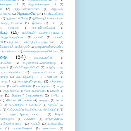
்கதைகள்.....1
(1)
அனுபவக்கதைகள்.....2
(1)
ம்
(2)
அனுபவம்/நகைச்சுவை
(1)
அனுபவம்/
அனுபவம்/பொது
(9)
ா/பகிர்வு
(1)
அன்பு/அத்தை/
்
(1)
ஆற்காட்டார்/பேட்டி
(1)
இடுகை/இடர்கை/படர்கை
்லி/குஷ்பு/நப்பாசை
(1)
இனிமை
(1)
உடை
(1)
டை/ சிறுகதை
(1)
எந்திரன்/எளக்கியம்
(1)
ியம்
(15)
எளக்கியம்/ கவுஜை/அரசியல் /
ற்பூரம்/கற்பு/களவு
(1)
ஒப்பாரி
(1)
ஒப்பாரி/
்சி
(1)
ஒரு தரம்... ரெண்டு தரம்..மூணு தரம்.....
(1)
க்காளனின் வாக்குமூலம்
(1)
ஒன்று/இரண்டு/பெண்டு
் /நகைச்சுவை
(1)
கண்ணாடி/முன்னாடி/பின்னாடி
(1)
ிதை
(54)
கவிதை/காட்சி
(1)
ாமில்லே/
(1)
கழுதை/தவிடு/புண்ணாக்கு
(1)
அஞ்சலி
(1)
கிளி/அனுபவம்/லாரி
(1)
கு(பு)ட்டி கதை
ுறும்படம்/ஸ்கிரிப்ட்
(1)
குற்றாலம்/பயணம்/
(1)
ஞ்சோறு
(1)
கூட்டாஞ்சோறு ...... 27/06/09
(1)
கொழுப்பு/அரசியல்
(2)
 காதா?
(1)
சங்கு/பால்/
க்கா
(1)
சனி/மணி/பிணி
(1)
சாத்தான்
(1)
சாரு/
1)
சாரு/சந்திப்பு
(1)
சிலை/விலை/கலை
(1)
சிவன்
(1)
தை
(5)
சினிமா / அனுபவங்கள்
(2)
சினிமா /
(2)
சினிமா விமர்சனம்
(4)
சுகந்தம்
(1)
சும்மா
ம்
(1)
சுயசொறிதல் / எ”ள”கியம்
(1)
சுயதம்பட்டம்/
ை
(1)
செம்மொழி/மாங்கனி/கொடநாடு/விருதகிரி
(1)
டி...... முதல் ஜேப்படி வரை.......
(1)
சேஷூ/
கள்/அஞ்சலி
(1)
சைக்கிள்
(1)
சொற்சித்திரம்/
/வாய்தா/சிவசம்போ
(1)
சோகம்
(1)
டமால்/டுமீல்/
ை
(1)
டயானா/அஞ்சலி
(1)
தகவல்கள்
(1)