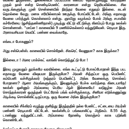
வேலை இருக்கோ, இல்லையோ பரபரப்பாக கிளம்ப தோன்றுகிறது. வாரத்தின்
முதல் நாள் என்ற செண்டிமெண்ட் காரணமா என்று தெரியவில்லை. சில
வருடங்களுக்கு முன் சென்னையில் நிரந்தர வேலை எதுவும் இல்லை. கடன்
தொல்லை வேறு. மனசு சரியில்லாமல் ஊருக்கு போய்விட்டேன். அங்கு எதாவது
வேலை பார்த்துக் கொள்ளலாம் என்று. ஞாயிறு வழக்கம் போல் அங்கு சபாவில்
கச்சேரியை (ஓசித்தண்ணிதான்) முடித்து விட்டு வீட்டுக்கு கிளம்பும் போது உலக்ஸ்
சொன்னான். “மாப்ள ! காலையில் 9 மணிக்கெல்லாம் வந்துடுவேன். ரெடியா இரு.
அனாவசியமா வெயிட் பண்ண வைக்காதே.
எங்கடா போகணும்?
அது சஸ்பென்ஸ். காலையில் சொல்றேன். சிகரெட் வேணுமா? காசு இருக்கா?
இல்லைடா ! அரை பாக்கெட் வாங்கி கொடுத்துட்டு போ !
இரவு முழுவதும் தூக்கமே வரவில்லை. எங்க கூட்டிட்டு போகப்போறான் இந்த பய.
எதாவது வேலை விஷயமா இருக்குமோ? அவன் சித்தப்பா ஒரு பெயிண்ட்
கம்பெனி வச்சிருக்கார் (சுந்தரம் பெயிண்ட்). அங்க வேலைக்கு சொல்லப்
போறானா? ஆனா அவங்களுக்கும், இவனுக்கும் பேச்சு வார்த்தை கிடையாதே!
உலக்ஸ் ஒன்னும் அவ்வளவு பெரிய ஆள் இல்லையே! வடுவூர்ல அவன்
சொந்தக்காரன் ஒருத்தன் பெட்ரோல் பங்க் வச்சிருக்காரு. சினிமா எடுக்கணும்னு
அடிக்கடி சொல்லிகிட்டிருப்பாரு. ஒரு வேளை அங்க இருக்குமோ?
காலையில் சீக்கிரம் எழுந்து குளித்து இருந்ததில் நல்ல பேண்ட், சட்டையை அயர்ன்
பண்ணி ரெடியாகி விட்டேன். உலக்ஸ்சிடம் பங்சுவாலிட்டி அதிகம். 8.55 க்கு
டாண்ணு வந்துவிட்டான். அம்மாவை நோண்டி கொஞ்சம் காசு புடுங்கி
கொண்டேன்.