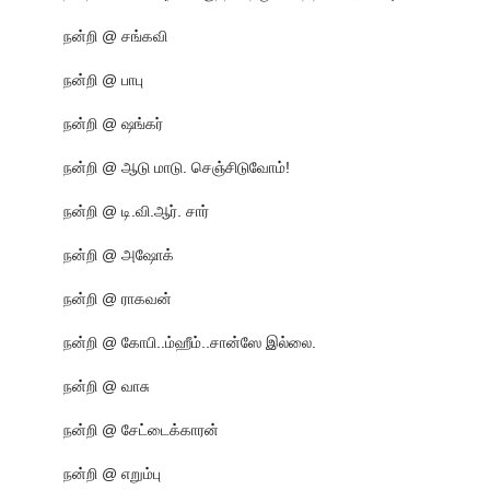
நன்றி @ சங்கவி
நன்றி @ பாபு
நன்றி @ ஷங்கர்
நன்றி @ ஆடு மாடு. செஞ்சிடுவோம்!
நன்றி @ டி.வி.ஆர். சார்
நன்றி @ அஷோக்
நன்றி @ ராகவன்
நன்றி @ கோபி..ம்ஹீம்..சான்ஸே இல்லை.
நன்றி @ வாசு
நன்றி @ சேட்டைக்காரன்
நன்றி @ எறும்பு