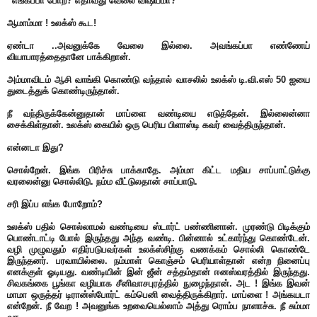
“எங்கப்பா போற? எதாவது வேலை விஷயமா?
ஆமாம்மா ! உலக்ஸ் கூட!
ஏண்டா ..அவனுக்கே வேலை இல்லை. அவங்கப்பா எண்ணேய்
வியாபாரத்தைதானே பாக்கிறான்.
அம்மாவிடம் ஆசி வாங்கி கொண்டு வந்தால் வாசலில் உலக்ஸ் டி.வி.எஸ் 50 ஐயை
துடைத்துக் கொண்டிருந்தான்.
நீ வந்திருக்கேன்னுதான் மாப்ளை வண்டியை எடுத்தேன். இல்லைன்னா
சைக்கிள்தான். உலக்ஸ் கையில் ஒரு பெரிய பிளாஸ்டி கவர் வைத்திருந்தான்.
என்னடா இது?
சொல்றேன். இங்க பிரிச்சு பாக்காதே. அம்மா கிட்ட மதிய சாப்பாட்டுக்கு
வரலைன்னு சொல்லிடு. நம்ம வீட்டுலதான் சாப்பாடு.
சரி இப்ப எங்க போறோம்?
உலக்ஸ் பதில் சொல்லாமல் வண்டியை ஸ்டார்ட் பண்ணினான். முரண்டு பிடிக்கும்
பொண்டாட்டி போல் இருந்தது அந்த வண்டி. பின்னால் உட்கார்ந்து கொண்டேன்.
வழி முழுவதும் எதிர்படுபவர்கள் உலக்ஸ்சிற்கு வணக்கம் சொல்லி கொண்டே
இருந்தனர். பரவாயில்லை. நம்மாள் கொஞ்சம் பெரியாள்தான் என்ற நினைப்பு
எனக்குள் ஓடியது. வண்டியின் இன் ஜீன் சத்தம்தான் ஈனஸ்வரத்தில் இருந்தது.
சிவகங்கை பூங்கா வழியாக சீனிவாசபுரத்தில் நுழைந்தான். அட ! இங்க இவன்
மாமா ஒருத்தர் டிரான்ஸ்போர்ட் கம்பெனி வைத்திருக்கிறார். மாப்ளை ! அங்கயடா
என்றேன். நீ வேற ! அவனுங்க உறவையெல்லாம் அத்து ரொம்ப நாளாச்சு. நீ சும்மா