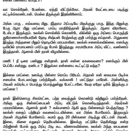
என்ன பண்ணப் போறடா?
வா சொல்றேன். பேண்டை ஏத்தி விட்டுக்கோ. அவன் வேட்டையை மடித்து
கட்டிக்கொண்டான். மெல்ல நீருக்குள் இறங்கினோம்.
அங்க பாரு . எவ்வளவு மீனு. நீந்தாம அப்படியே மிதக்குது பாரு. இந்த மீனுக்கு
பேரு ஆரா மீனு மாப்ளை. பாம்பு மாதிரித்தான் இருக்கும். ஆனா விராலோட
டேஸ்டா இருக்கும். உலக்ஸ் சொல்லிக் கொண்டே வில்லில் ஒரு அம்பை பொருத்தி
துரோணாச்சாரியாரின் நேரடி சிஷ்யன் ரேஞ்சுக்கு குறி பார்த்து எய்தான். அதுவரை
இருந்த அத்தனை மீனும் நொடியில் மாயமாகின. உலக்ஸ் சளைக்கவில்லை. எனக்கு
டிவியில் ராமாயணம் பார்ப்பது போல் இருந்தது. சரமாரியாக அம்பு விட்ட வண்ணம்
இருந்தான். ஆனால் மீன் தான் விழவில்லை.
மணி ! நீ டிரை பண்ணு என்றான். நான் என்ன ஏகலைவனா? எனக்கும் மீன்
பெப்பே என்றது. ஏண்டா ? இதுக்கா என்னைய கூட்டிட்டு வந்த?
இல்லை மாப்ளை. உனக்கு மீன்னா ரொம்ப பிரியம். அதான் என் கையால பிடிச்சு
சமைச்சு போடலாம்னு பார்த்தேன். வக்காளி ! மாட்டுதா பாரேன். அன்னிக்கு
அவன் கரெக்டா பொத்து பொத்துன்னு போட்டானே. வேற ஏதோ டிரிக் இருக்குடா
மாப்ளை !
நான் இன்னொரு சிகரெட்டை பற்ற வைத்துக் கொண்டு சுற்றிலும் பார்த்தேன்.
அங்கு ஒரு சின்னப்பையன் அம்பு விட்டுக் கொண்டிருந்தான். அவர்கள்
பரவாயில்லை. ஆனால் நான் ? கல்யாணம் ஆகி ஒரு பிள்ளையும் பெத்தபிறகு ?
உலக்ஸ் எதைப் பற்றியும் கவலைப்படவில்லை. வா அங்க போவோம். இருவரும்
அவன் அருகில் போனோம். சுமார் ஒரு 20 மீன்களை அடித்து விட்டான் அவன்.
இலை, கிளை எதுவும் தெரியவில்லை. இலக்கு மட்டுமே தெரிகிறது என்ற
அர்ஜீனன் போல் ஒரு அம்பு அடி கூட வீணாகவில்லை. உலக்ஸ் அந்த பையனை