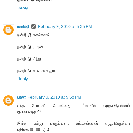
Reply
மணிஜி
February 9, 2010 at 5:35 PM
நன்றி @ கண்ணகி
நன்றி @ ராஜன்
நன்றி @ அனு
நன்றி @ சரவணக்குமார்
Reply
பாலா
February 9, 2010 at 5:58 PM
எந்த பேமானி சொன்னது.... ப்லாகில் எழுதறதெல்லாம்
குப்பைன்னு??!
இங்க வந்து பாருய்யா... எங்கண்ணன் எழுதியிருக்கற
பதிவை!!!!!!!!!! :) :)