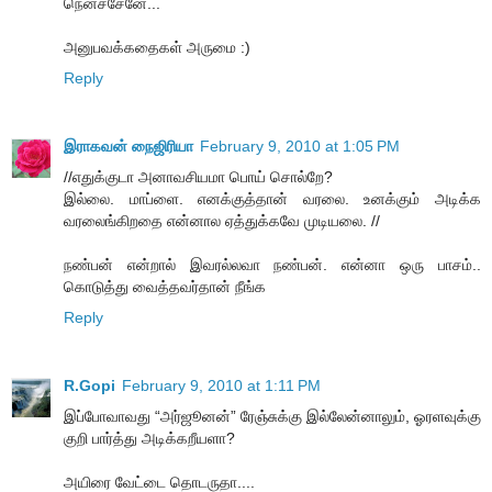
நெனச்சேனே...
அனுபவக்கதைகள் அருமை :)
Reply
இராகவன் நைஜிரியா
February 9, 2010 at 1:05 PM
//எதுக்குடா அனாவசியமா பொய் சொல்றே?
இல்லை. மாப்ளை. எனக்குத்தான் வரலை. உனக்கும் அடிக்க
வரலைங்கிறதை என்னால ஏத்துக்கவே முடியலை. //
நண்பன் என்றால் இவரல்லவா நண்பன். என்னா ஒரு பாசம்..
கொடுத்து வைத்தவர்தான் நீங்க
Reply
R.Gopi
February 9, 2010 at 1:11 PM
இப்போவாவது “அர்ஜூனன்” ரேஞ்சுக்கு இல்லேன்னாலும், ஓரளவுக்கு
குறி பார்த்து அடிக்கறீயளா?
அயிரை வேட்டை தொடருதா....