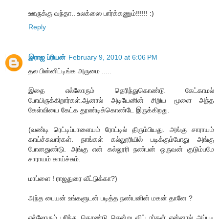
ஊருக்கு வந்தா.. உலக்ஸை பார்க்கணும்!!!!!! :)
Reply
இராஜ ப்ரியன்
February 9, 2010 at 6:06 PM
தல பின்னிட்டிங்க அருமை .....
இதை எல்லோரும் தெரிந்துகொண்டு கேட்காமல்
போயிருக்கிறார்கள்.ஆனால் அடியேனின் சிறிய மூளை அந்த
கேள்வியை கேட்க தூண்டிக்கொண்டே இருக்கிறது.
(வண்டி ரெட்டிப்பாளையம் ரோட்டில் திரும்பியது. அங்கு சாராயம்
காய்ச்சுவார்கள். நாங்கள் கல்லூரியில் படிக்கும்போது அங்கு
போனதுண்டு. அங்கு என் கல்லூரி நண்பன் ஒருவன் குடும்பமே
சாராயம் காய்ச்சும்.
மாப்ளை ! ராஜதுரை வீட்டுக்கா?)
அந்த பையன் உங்களுடன் படித்த நண்பனின் மகன் தானே ?
எல்லோரும் புரிந்து கொண்டு சென்று விட்டார்கள் என்னால் அப்படி