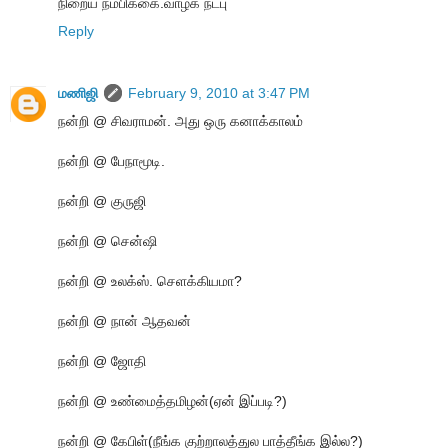
நிறைய நம்பிக்கை.வாழ்க நட்பு
Reply
மணிஜி
February 9, 2010 at 3:47 PM
நன்றி @ சிவராமன். அது ஒரு கனாக்காலம்
நன்றி @ பேநாமூடி.
நன்றி @ குருஜி
நன்றி @ சென்ஷி
நன்றி @ உலக்ஸ். செளக்கியமா?
நன்றி @ நான் ஆதவன்
நன்றி @ ஜோதி
நன்றி @ உண்மைத்தமிழன்(ஏன் இப்படி?)
நன்றி @ கேபிள்(நீங்க குற்றாலத்துல பாத்தீங்க இல்ல?)