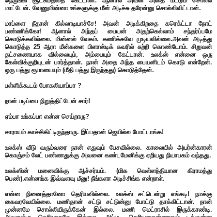
நெருங்கி சூட்சுமத்தை கேட்டான். ஆனால் அவன் அதை மட்டும் சொல்ல
மாட்டேன். வேணுமின்னா உங்களுக்கு மீன் அடிச்சு தரேன்னு சொல்லிவிட்டான்.
மாப்ளை நீதான் கில்லாடியாச்சே! அவன் அடிக்கிறதை கரெக்ட்டா நோட்
பண்ணிக்கோ! ஆனால் அந்தப் பையன் அதற்கெல்லாம் சந்தர்ப்பமே
கொடுக்கவில்லை. மின்னல் வேகம். கணிக்கவே முடியவில்லை.அவன் அடித்து
கொடுத்த 25 ஆரா மீன்களை பிளாஸ்டிக் கவரில் சுற்றி கொண்டோம். சிறுவன்
தட்சணையாக வில்லையும், அம்பையும் கேட்டான். உலக்ஸ் என்னை ஒரு
கேள்விக்குறியுடன் பார்த்தான். நான் அதை அந்த பையனிடம் கொடு என்றேன்.
ஒரு பத்து ரூபாயையும் (மீதி பத்து இருந்தது) கொடுத்தேன்.
பள்ளிக்கூடம் போகலியாப்பா ?
நான் படிப்பை நிறுத்திட்டேன் சார்!
ஏம்பா உங்கப்பா என்ன செய்றாரு?
சாராயம் காச்சிகிட்டிருந்தாரு. இப்பதான் ஜெயில்ல போட்டாங்க!
உலக்ஸ் வீடு வரும்வரை நான் எதுவும் பேசவில்லை. காலையில் அயர்ன்காரன்
கொஞ்சம் லேட் பண்ணதுக்கு அவனை கண்டமேனிக்கு ஏறியது நியாபகம் வந்தது.
உலக்ஸின் மனைவிக்கு ஆச்சர்யம். (மிக வெள்ளந்தியான கிராமத்து
பெண்).என்னங்க இவ்வளவு மீனு! நீங்களா அடிச்சிங்க என்றாள்.
என்ன நினைத்தானோ தெரியவில்லை. உலக்ஸ் சட்டென்று எங்கடி! நமக்கு
கைவரவேயில்லை. மணிதான் சட்டு சட்டுன்னு போட்டு தாக்கிட்டான். நான்
முன்னமே சொல்லியிருக்கேன் இல்லை. மணி மெட்ராசில் இருக்காண்டி.