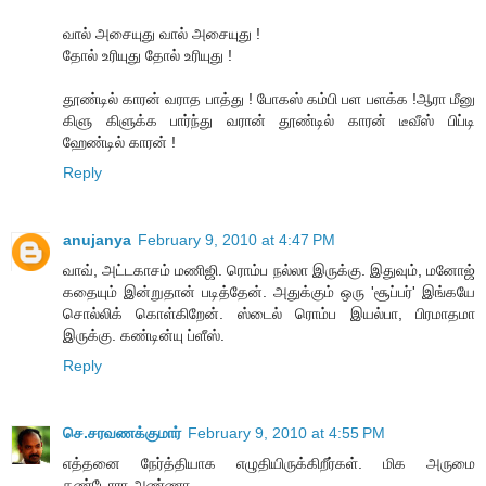
வால் அசையுது வால் அசையுது !
தோல் உரியுது தோல் உரியுது !
தூண்டில் காரன் வராத பாத்து ! போகஸ் கம்பி பள பளக்க !ஆரா மீனு
கிளு கிளுக்க பார்ந்து வரான் தூண்டில் காரன் டீவீஸ் பிப்டி
ஹேண்டில் காரன் !
Reply
anujanya
February 9, 2010 at 4:47 PM
வாவ், அட்டகாசம் மணிஜி. ரொம்ப நல்லா இருக்கு. இதுவும், மனோஜ்
கதையும் இன்றுதான் படித்தேன். அதுக்கும் ஒரு 'சூப்பர்' இங்கயே
சொல்லிக் கொள்கிறேன். ஸ்டைல் ரொம்ப இயல்பா, பிரமாதமா
இருக்கு. கண்டின்யு ப்ளீஸ்.
Reply
செ.சரவணக்குமார்
February 9, 2010 at 4:55 PM
எத்தனை நேர்த்தியாக எழுதியிருக்கிறீர்கள். மிக அருமை
தண்டோரா அண்ணா.