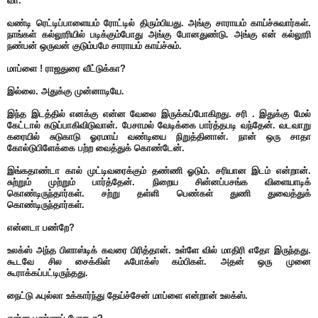
வா.
வண்டி ரெட்டிப்பாளையம் ரோட்டில் திரும்பியது. அங்கு சாராயம் காய்ச்சுவார்கள்.
நாங்கள் கல்லூரியில் படிக்கும்போது அங்கு போனதுண்டு. அங்கு என் கல்லூரி
நண்பன் ஒருவன் குடும்பமே சாராயம் காய்ச்சும்.
மாப்ளை ! ராஜதுரை வீட்டுக்கா?
இல்லை. அதுக்கு முன்னாடியே.
இந்த இடத்தில் எனக்கு என்ன வேலை இருக்கப்போகிறது. சரி . இதுக்கு மேல்
கேட்டால் கடுப்பாகிவிடுவான். பேசாமல் வேடிக்கை பார்த்தபடி வந்தேன். வடவாறு
கரையில் சுடுகாடு ஓரமாய் வண்டியை நிறுத்தினான். நான் ஒரு சாதா
கோல்டுபிளேக்கை பற்ற வைத்துக் கொண்டேன்.
இங்கதாண்டா கால் முட்டிவரைக்கும் தண்ணி ஓடும். சரியான இடம் என்றான்.
சுற்றும் முற்றும் பார்த்தேன். நிறைய சின்னப்பசங்க விளையாடிக்
கொண்டிருந்தார்கள். சற்று தள்ளி பெண்கள் துணி துவைத்துக்
கொண்டிருந்தார்கள்.
என்னடா பண்றே?
உலக்ஸ் அந்த பிளாஸ்டிக் கவரை பிரித்தான். உள்ளே வில் மாதிரி எதோ இருந்தது.
கூடவே சில சைக்கிள் ஃபோக்ஸ் கம்பிகள். அதன் ஒரு முனை
கூராக்கப்பட்டிருந்தது.
நைட்டு ஃபுல்லா உக்கார்ந்து தேய்ச்சேன் மாப்ளை என்றான் உலக்ஸ்.