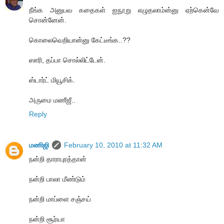
நீங்க அனுபவ கதைகள் ஐநூறு எழுதலாம்ன்னு ஏற்கென்வே
சொன்னேன்.
கொலைவெறியான்னு கேட்டீங்க..??
ஸாரி, தப்பா சொல்லிட்டேன்.
ஸ்டார்ட் மியூசிக்.
அருமை மணீஜீ..
Reply
மணிஜி
February 10, 2010 at 11:32 AM
நன்றி தாராபுரத்தான்
நன்றி பாலா மீண்டும்
நன்றி மாப்ளை சஞ்சய்
நன்றி சூர்யா