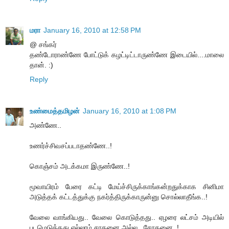
மரா
January 16, 2010 at 12:58 PM
@ சங்கர்
தண்டோராண்ணே போட்டுக் கழட்டிட்டாருண்ணே இடையில்....மாலை
தான். :)
Reply
உண்மைத்தமிழன்
January 16, 2010 at 1:08 PM
அண்ணே..
உணர்ச்சிவசப்படாதண்ணே..!
கொஞ்சம் அடக்கமா இருண்ணே..!
மூவாயிரம் பேரை கட்டி மேய்ச்சிருக்காங்கன்றதுக்காக சினிமா
அடுத்தக் கட்டத்துக்கு நகர்த்திருக்காருன்னு சொல்லாதீங்க..!
வேலை வாங்கியது.. வேலை கொடுத்தது.. ஏழரை லட்சம் அடியில்
படமெடுத்தது எல்லாம் சாதனை அல்ல.. சோதனை..!