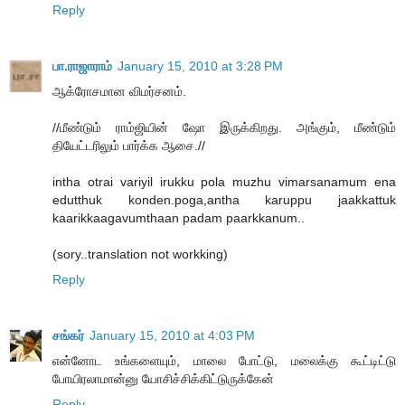
Reply
பா.ராஜாராம்
January 15, 2010 at 3:28 PM
ஆக்ரோசமான விமர்சனம்.
//மீண்டும் ராம்ஜியின் ஷோ இருக்கிறது. அங்கும், மீண்டும்
தியேட்டரிலும் பார்க்க ஆசை.//
intha otrai variyil irukku pola muzhu vimarsanamum ena
edutthuk konden.poga,antha karuppu jaakkattuk
kaarikkaagavumthaan padam paarkkanum..
(sory..translation not workking)
Reply
சங்கர்
January 15, 2010 at 4:03 PM
என்னோட உங்களையும், மாலை போட்டு, மலைக்கு கூட்டிட்டு
போயிரலாமான்னு யோசிச்சிக்கிட்டுருக்கேன்
Reply