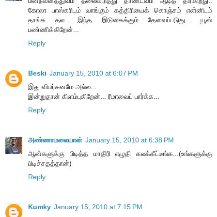
பின்நவீனத்துவம் தலைவிரித்து தாண்டவம் ஆடித் திரிகிறது..
கோலா பாஸ்கரிடம் வாங்கும் கத்திரியைக் கொஞ்சம் என்னிடம்
தாங்க தல.. இந்த இடுகைக்கும் தேவைப்படுது... யூஸ்
பண்ணிக்கிறேன்...
Reply
Beski
January 15, 2010 at 6:07 PM
இது விமர்சனமே அல்ல...
இன்றுதான் கிளம்புகிறேன்... ரீமாவைப் பார்க்க...
Reply
அண்ணாமலையான்
January 15, 2010 at 6:38 PM
ஆன்களுக்கு பிடித்த மாதிரி எழுதி கலக்கீட்டீங்க...(உங்களுக்கு
பிடிச்சதத்தான்)
Reply
Kumky
January 15, 2010 at 7:15 PM