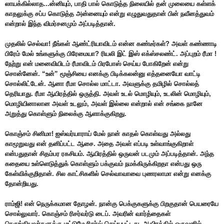
லாயக்கில்லாத...ன்னியும், பாதி பால் கொடுத்த நிலையில் தன் முலையை கள்ளக்
காதலுக்கு சப்ப கொடுத்த அன்னையும் என்று எழுதுவதுதான் பின் நவீனத்துவம்
என்றால் இந்த விமர்சனமும் அப்படித்தான்.
முதலில் செல்வா! நீங்கள் ஆண்ட்ரியாவிடம் என்ன கண்டீர்கள்? அவள் கண்ணாடி
பிரேம் மேல் உங்களுக்கு பிரேமையா? ரியலி இட் இஸ் எக்ஸ்சலண்ட். அப்புறம் ரீமா !
நேற்று என் மனைவியிடம் ரீமாவிடம் பிரபோஸ் செய்ய போகிறேன் என்று
சொன்னேன். “உன்” மூஞ்சியை எனக்கு பிடிக்கலன்னு எத்தனையோ வாட்டி
சொல்லிட்டேன். ஆனா ரீமா சொல்ல மாட்டா. அவளுக்கு தமிழில் சொல்லத்
தெரியாது. ரீமா ஆயிரத்தில் ஒருத்தி. அவள் உடல் மொழியும், உடலின் மொழியும்,
மொழியினாலான அவள் உடலும், அவள் இல்லை என்றால் என் சங்கை நானே
அறுத்து கொள்ளும் நிலைக்கு ஆளாக்குகிறது.
கொஞ்சம் சினிமா! ஐஸ்வர்யாராய் மேல் நான் காதல் கொள்வது அல்லது
காமூறுவது என் தனிப்பட்ட ஆசை. அதை அவள் எப்படி உள்வாங்குகிறாள்
என்பதுதான் சிதம்பர ரகசியம். ஆயிரத்தில் ஒருவன் படமும் அப்படித்தான். அந்த
கதையை உள்ளெடுத்துக் கொள்ளும் பக்குவம் நமக்கிருக்கிறதா என்பது ஒரு
கேள்விக்குறிதான். சில காட்சிகளில் செல்வாவாவை புணரலாமா என்று எனக்கு
தோன்றியது.
ராம்ஜி! என் நெருக்கமான தோழன். நான்கு பெக்குகளுக்கு பிறகுதான் பெயரையே
சொல்லுவார். கொஞ்சம் ரிசர்வர்டு டைப். அவரின் வார்த்தைகள்
நெருங்கியவர்களுக்கு மட்டுமே ரிசர்வ் செய்யபட்டது. ஆயிரத்தில் ஒருவனில்