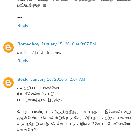
மாட்டேங்குதே..!!!
---
Reply
Romeoboy
January 15, 2010 at 9:07 PM
ஹ்ம்ம் .. அடிச்சி விளாசுங்க.
Reply
Beski
January 16, 2010 at 2:04 AM
கவுத்திப்புட்டாங்கண்ணே,
ரீமா சீனெல்லாம் கட்டு.
படம் நல்லாத்தான் இருக்கு.
சோழ பாண்டிய சரித்திரத்திற்கு சம்பந்தம் இல்லையென்று
முதலிலேயே சொல்லிவிடுகிறார்களே, அப்புறம் எதற்கு உண்மை
வரலாற்றோடு லாஜிக்கெல்லாம் பார்க்கிறீர்கள்? லேட்டா போனீங்களோ
என்னமோ?