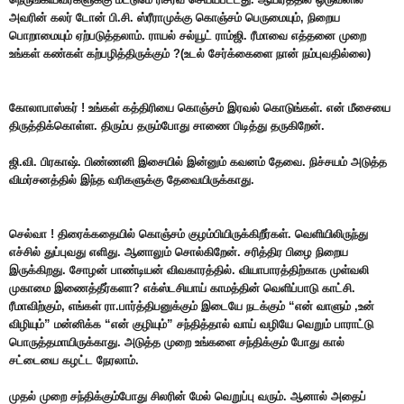
அவரின் கலர் டோன் பி.சி. ஸ்ரீராமுக்கு கொஞ்சம் பெருமையும், நிறைய
பொறாமையும் ஏற்படுத்தலாம். ராயல் சல்யூட் ராம்ஜி. ரீமாவை எத்தனை முறை
உங்கள் கண்கள் கற்பழித்திருக்கும் ?(உடல் சேர்க்கைளை நான் நம்புவதில்லை)
கோலாபாஸ்கர் ! உங்கள் கத்திரியை கொஞ்சம் இரவல் கொடுங்கள். என் மீசையை
திருத்திக்கொள்ள. திரும்ப தரும்போது சாணை பிடித்து தருகிறேன்.
ஜி.வி. பிரகாஷ். பிண்ணனி இசையில் இன்னும் கவனம் தேவை. நிச்சயம் அடுத்த
விமர்சனத்தில் இந்த வரிகளுக்கு தேவையிருக்காது.
செல்வா ! திரைக்கதையில் கொஞ்சம் குழம்பியிருக்கிறீர்கள். வெளியிலிருந்து
எச்சில் துப்புவது எளிது. ஆனாலும் சொல்கிறேன். சரித்திர பிழை நிறைய
இருக்கிறது. சோழன் பாண்டியன் விவகாரத்தில். வியாபாரத்திற்காக முள்வலி
முகாமை இணைத்தீர்களா? எக்ஸ்டசியாய் காமத்தின் வெளிப்பாடு காட்சி.
ரீமாவிற்கும், எங்கள் ரா.பார்த்திபனுக்கும் இடையே நடக்கும் “என் வாளும் ,உன்
விழியும்” மன்னிக்க “என் குழியும்” சந்தித்தால் வாய் வழியே வெறும் பாராட்டு
பொருத்தமாயிருக்காது. அடுத்த முறை உங்களை சந்திக்கும் போது கால்
சட்டையை கழட்ட நேரலாம்.
முதல் முறை சந்திக்கும்போது சிலரின் மேல் வெறுப்பு வரும். ஆனால் அதைப்