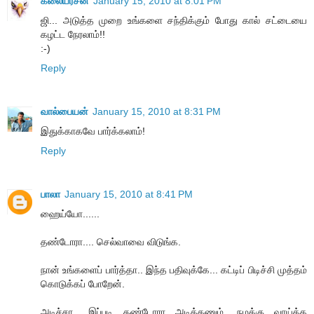
கலையரசன்
January 15, 2010 at 8:01 PM
ஜி... அடுத்த முறை உங்களை சந்திக்கும் போது கால் சட்டையை
கழட்ட நேரலாம்!!
:-)
Reply
வால்பையன்
January 15, 2010 at 8:31 PM
இதுக்காகவே பார்க்கலாம்!
Reply
பாலா
January 15, 2010 at 8:41 PM
ஹைய்யோ......
தண்டோரா.... செல்வாவை விடுங்க.
நான் உங்களைப் பார்த்தா.. இந்த பதிவுக்கே... கட்டிப் பிடிச்சி முத்தம்
கொடுக்கப் போறேன்.
அடிச்சா.. இப்படி தண்டோரா அடிக்கணும். நமக்கு வாய்க்க