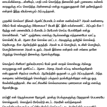
லாயக்கில்லாத...ன்னியும், பாதி பால் கொடுத்த நிலையில் தன் முலையை கள்ளக்
காதலுக்கு சப்ப கொடுத்த அன்னையும் என்று எழுதுவதுதான் பின் நவீனத்துவம்
என்றால் இந்த விமர்சனமும் அப்படித்தான்.
முதலில் செல்வா! நீங்கள் ஆண்ட்ரியாவிடம் என்ன கண்டீர்கள்? அவள் கண்ணாடி
பிரேம் மேல் உங்களுக்கு பிரேமையா? ரியலி இட் இஸ் எக்ஸ்சலண்ட். அப்புறம் ரீமா !
நேற்று என் மனைவியிடம் ரீமாவிடம் பிரபோஸ் செய்ய போகிறேன் என்று
சொன்னேன். “உன்” மூஞ்சியை எனக்கு பிடிக்கலன்னு எத்தனையோ வாட்டி
சொல்லிட்டேன். ஆனா ரீமா சொல்ல மாட்டா. அவளுக்கு தமிழில் சொல்லத்
தெரியாது. ரீமா ஆயிரத்தில் ஒருத்தி. அவள் உடல் மொழியும், உடலின் மொழியும்,
மொழியினாலான அவள் உடலும், அவள் இல்லை என்றால் என் சங்கை நானே
அறுத்து கொள்ளும் நிலைக்கு ஆளாக்குகிறது.
கொஞ்சம் சினிமா! ஐஸ்வர்யாராய் மேல் நான் காதல் கொள்வது அல்லது
காமூறுவது என் தனிப்பட்ட ஆசை. அதை அவள் எப்படி உள்வாங்குகிறாள்
என்பதுதான் சிதம்பர ரகசியம். ஆயிரத்தில் ஒருவன் படமும் அப்படித்தான். அந்த
கதையை உள்ளெடுத்துக் கொள்ளும் பக்குவம் நமக்கிருக்கிறதா என்பது ஒரு
கேள்விக்குறிதான். சில காட்சிகளில் செல்வாவாவை புணரலாமா என்று எனக்கு
தோன்றியது.
ராம்ஜி! என் நெருக்கமான தோழன். நான்கு பெக்குகளுக்கு பிறகுதான் பெயரையே
சொல்லுவார். கொஞ்சம் ரிசர்வர்டு டைப். அவரின் வார்த்தைகள்
நெருங்கியவர்களுக்கு மட்டுமே ரிசர்வ் செய்யபட்டது. ஆயிரத்தில் ஒருவனில்