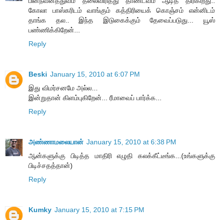
பின்நவீனத்துவம் தலைவிரித்து தாண்டவம் ஆடித் திரிகிறது..
கோலா பாஸ்கரிடம் வாங்கும் கத்திரியைக் கொஞ்சம் என்னிடம்
தாங்க தல.. இந்த இடுகைக்கும் தேவைப்படுது... யூஸ்
பண்ணிக்கிறேன்...
Reply
Beski
January 15, 2010 at 6:07 PM
இது விமர்சனமே அல்ல...
இன்றுதான் கிளம்புகிறேன்... ரீமாவைப் பார்க்க...
Reply
அண்ணாமலையான்
January 15, 2010 at 6:38 PM
ஆன்களுக்கு பிடித்த மாதிரி எழுதி கலக்கீட்டீங்க...(உங்களுக்கு
பிடிச்சதத்தான்)
Reply
Kumky
January 15, 2010 at 7:15 PM