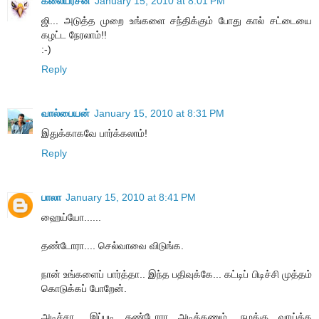
கலையரசன்
January 15, 2010 at 8:01 PM
ஜி... அடுத்த முறை உங்களை சந்திக்கும் போது கால் சட்டையை
கழட்ட நேரலாம்!!
:-)
Reply
வால்பையன்
January 15, 2010 at 8:31 PM
இதுக்காகவே பார்க்கலாம்!
Reply
பாலா
January 15, 2010 at 8:41 PM
ஹைய்யோ......
தண்டோரா.... செல்வாவை விடுங்க.
நான் உங்களைப் பார்த்தா.. இந்த பதிவுக்கே... கட்டிப் பிடிச்சி முத்தம்
கொடுக்கப் போறேன்.
அடிச்சா.. இப்படி தண்டோரா அடிக்கணும். நமக்கு வாய்க்க