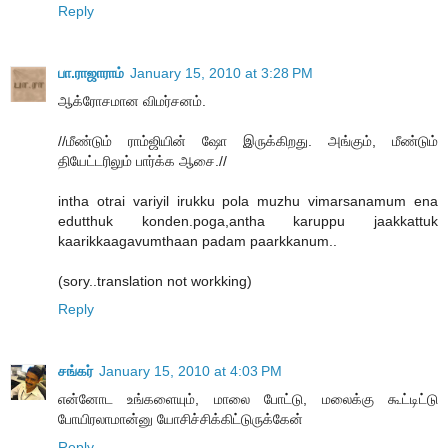
Reply
பா.ராஜாராம்
January 15, 2010 at 3:28 PM
ஆக்ரோசமான விமர்சனம்.
//மீண்டும் ராம்ஜியின் ஷோ இருக்கிறது. அங்கும், மீண்டும்
தியேட்டரிலும் பார்க்க ஆசை.//
intha otrai variyil irukku pola muzhu vimarsanamum ena
edutthuk konden.poga,antha karuppu jaakkattuk
kaarikkaagavumthaan padam paarkkanum..
(sory..translation not workking)
Reply
சங்கர்
January 15, 2010 at 4:03 PM
என்னோட உங்களையும், மாலை போட்டு, மலைக்கு கூட்டிட்டு
போயிரலாமான்னு யோசிச்சிக்கிட்டுருக்கேன்
Reply