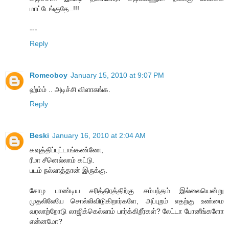
மாட்டேங்குதே..!!!
---
Reply
Romeoboy
January 15, 2010 at 9:07 PM
ஹ்ம்ம் .. அடிச்சி விளாசுங்க.
Reply
Beski
January 16, 2010 at 2:04 AM
கவுத்திப்புட்டாங்கண்ணே,
ரீமா சீனெல்லாம் கட்டு.
படம் நல்லாத்தான் இருக்கு.
சோழ பாண்டிய சரித்திரத்திற்கு சம்பந்தம் இல்லையென்று
முதலிலேயே சொல்லிவிடுகிறார்களே, அப்புறம் எதற்கு உண்மை
வரலாற்றோடு லாஜிக்கெல்லாம் பார்க்கிறீர்கள்? லேட்டா போனீங்களோ
என்னமோ?