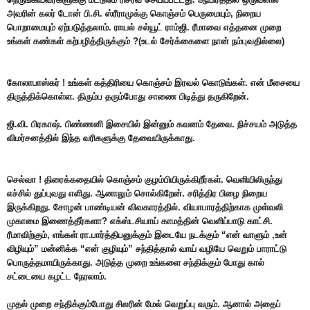
அவரின் கலர் டோன் பி.சி. ஸ்ரீராமுக்கு கொஞ்சம் பெருமையும், நிறைய
பொறாமையும் ஏற்படுத்தலாம். ராயல் சல்யூட் ராம்ஜி. ரீமாவை எத்தனை முறை
உங்கள் கண்கள் கற்பழித்திருக்கும் ?(உடல் சேர்க்கைளை நான் நம்புவதில்லை)
கோலாபாஸ்கர் ! உங்கள் கத்திரியை கொஞ்சம் இரவல் கொடுங்கள். என் மீசையை
திருத்திக்கொள்ள. திரும்ப தரும்போது சாணை பிடித்து தருகிறேன்.
ஜி.வி. பிரகாஷ். பிண்ணனி இசையில் இன்னும் கவனம் தேவை. நிச்சயம் அடுத்த
விமர்சனத்தில் இந்த வரிகளுக்கு தேவையிருக்காது.
செல்வா ! திரைக்கதையில் கொஞ்சம் குழம்பியிருக்கிறீர்கள். வெளியிலிருந்து
எச்சில் துப்புவது எளிது. ஆனாலும் சொல்கிறேன். சரித்திர பிழை நிறைய
இருக்கிறது. சோழன் பாண்டியன் விவகாரத்தில். வியாபாரத்திற்காக முள்வலி
முகாமை இணைத்தீர்களா? எக்ஸ்டசியாய் காமத்தின் வெளிப்பாடு காட்சி.
ரீமாவிற்கும், எங்கள் ரா.பார்த்திபனுக்கும் இடையே நடக்கும் “என் வாளும் ,உன்
விழியும்” மன்னிக்க “என் குழியும்” சந்தித்தால் வாய் வழியே வெறும் பாராட்டு
பொருத்தமாயிருக்காது. அடுத்த முறை உங்களை சந்திக்கும் போது கால்
சட்டையை கழட்ட நேரலாம்.
முதல் முறை சந்திக்கும்போது சிலரின் மேல் வெறுப்பு வரும். ஆனால் அதைப்