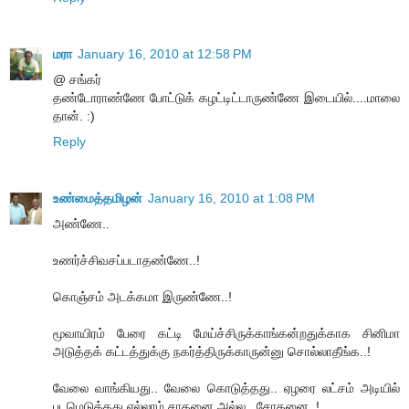
மரா
January 16, 2010 at 12:58 PM
@ சங்கர்
தண்டோராண்ணே போட்டுக் கழட்டிட்டாருண்ணே இடையில்....மாலை
தான். :)
Reply
உண்மைத்தமிழன்
January 16, 2010 at 1:08 PM
அண்ணே..
உணர்ச்சிவசப்படாதண்ணே..!
கொஞ்சம் அடக்கமா இருண்ணே..!
மூவாயிரம் பேரை கட்டி மேய்ச்சிருக்காங்கன்றதுக்காக சினிமா
அடுத்தக் கட்டத்துக்கு நகர்த்திருக்காருன்னு சொல்லாதீங்க..!
வேலை வாங்கியது.. வேலை கொடுத்தது.. ஏழரை லட்சம் அடியில்
படமெடுத்தது எல்லாம் சாதனை அல்ல.. சோதனை..!