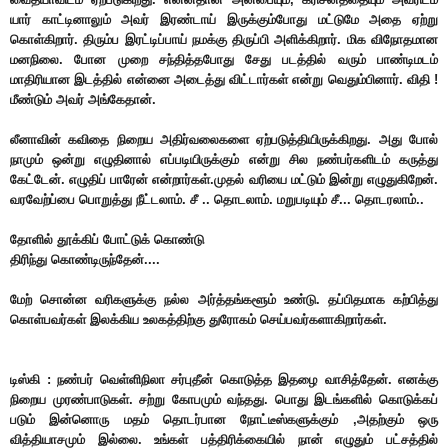
யார் காட்டினாலும் அவர் இரண்டாய் இருக்கும்போது மட்டுமே அதை ஏற்று
கொள்கிறார். திரும்ப இரட்டிப்பாய் நமக்கு திருப்பி அளிக்கிறார். மிக விநோதமான
மனநிலை. போன முறை சந்தித்தபோது சேது படத்தில் வரும் பாண்டிமடம்
மாதிரியான இடத்தில் என்னை அடைத்து விட்டார்கள் என்று வெதும்பினார். விதி !
மீண்டும் அவர் அங்கேதான்.
லீனாவின் கவிதை நிறைய அதிர்வலைகளை ஏற்படுத்தியிருக்கிறது. அது போல்
நாமும் ஒன்று எழுதினால் எப்படியிருக்கும் என்று சில நண்பர்களிடம் கருத்து
கேட்டேன். எழுதிப் பாரேன் என்றார்கள்.முதல் வரியை மட்டும் இன்று எழுதுகிறேன்.
வரவேற்ப்பை பொறுத்து நீட்டலாம். சீ .. தொடலாம். மறுபடியும் சீ... தொடரலாம்..
தோளில் தூக்கிப் போட்டுக் கொண்டு
திரிந்து கொண்டிருந்தேன்....
மேற் சொன்ன வரிகளுக்கு நல்ல அர்த்தங்களூம் உண்டு. தப்பிதமாக கற்பித்து
கொள்பவர்கள் இலக்கிய உலகத்திற்கு துரோகம் செய்பவர்களாகிறார்கள்.
டிஸ்கி : நண்பர் வெள்ளிநிலா சர்புதீன் கொடுத்த இதழை வாசித்தேன். எனக்கு
நிறைய முரண்பாடுகள். சற்று கோபமும் வந்தது. பொது இடங்களில் கொடுக்கப்
படும் இன்னொரு மதம் தொடர்பான நோட்டீஸ்களுக்கும் ,அதற்கும் ஒரு
வித்தியாசமும் இல்லை. உங்கள் பத்திரிக்கையில் நான் எழுதும் பட்சத்தில்