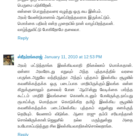
பெருமை படுகிறேன்.
என்னை பொறுத்தவரை எழுத்து ஒரு சுய இன்பம்.
அவர் வேண்டுமானால் ஆளப்பிறந்தவராக இருக்கட்டும்.
மொக்கை பதிவர் என்ற முறையில் நான் வாழப்பிறந்தவன்.
வாழ்ந்துவிட்டு போகிறோமே தலைவா.
Reply
ஸ்ரீதர்ரங்கராஜ்
January 11, 2010 at 12:53 PM
அவர் மட்டுந்தாங்க இலக்கியவாதி நீங்கல்லாம் மொக்கதான்.
ஏன்னா அவரோடது எதுவும் அந்த புத்தகத்தில் வரலை
பாருங்க.அதுவே வந்திருந்தா அந்தப் புத்தகம் இலக்கிய சூழலில்
கவனிக்கத்தக்க ஒரு படைப்பாக மாறியிருக்கும்.இவங்க என்ன
கிறுக்குனாலும் தலைவர் போன `ஆயி'ன்னு வேடிக்கை பார்த்த
கூட்டம் மாதிரி இவங்களை கொண்டாடனும் போலிருக்கு.நாப்பது
ரூபாய்க்கு மொத்தமா கொடுக்கிற தமிழ் இலக்கிய சூழலில்
கவனிக்கத்தக்க படைப்பிலக்கிய புத்தகம் எதுன்னு எனக்குத்
தெரியும். வேணாம் விடுங்க. ஆனா ராஜு தம்பி சரியாத்தான்
சொல்லிருக்கான்.ஜெலுசில் நல்ல மருந்துன்னு அதை
உபயோகப்படுத்துற சில இலக்கியவாதிகள்சொல்லறாங்க.
Reply