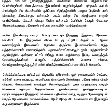
புத்தக கடைகள் முளைத்திருந்தன. சல்லிசான விலையில் அருமையான
பொக்கிஷங்கள் கிடைத்ததாக ஜ்யோவ்ராம் எழுதியிருந்தார். புத்தகக் காட்சி
அரங்கிலும் சில ஸ்டால்களில் குறிப்பாக சிற்றிதழ்களின் பழைய பிரதிகள் பாதி
விலைக்கு கிடைத்தது. உன்னதம், பாடம் என்று சில இதழ்களை நானும்
வாங்கினேன். விகடன் விருது பெற்ற உன்னதம் ஆசிரியர் தோழர் கெளதம
சித்தார்த்தனுக்கு பதிவர்கள் சார்பாக பாராட்டும், வாழ்த்துக்களும்.
உள்ளே இன்னொரு பழைய பேப்பர் கடையும் இருந்தது. இதுவரை அவர்கள்
வெளியிட்ட 16 இதழ்களின் விலை 40 ரூ மட்டுமே. அதன் கூட ஆச்சி
மசாலாத்தூள் இலவசமாம். அரங்கில் திரும்பிய இடஙகளெல்லாம் அந்த
பத்திரிக்கையின் விளம்பரம்தான். தொலைக்காட்சிகளிலும் தூள் பரத்தினார்கள்
ஆரம்பத்தில். ஒன்றரை லட்சம் விற்றது போக எஞ்சியதை இப்படி கொடுத்துக்
கொண்டிருந்தார்கள் போலும். பத்திரிக்கையின் பெயரை சரியாக
சொல்லுபவர்களுக்கு பூச்சி மார்க் விளக்கெண்ணெய் அரை லிட்டர் இலவசம்.
அறிவித்திருந்தபடி பதிவர்கள் கிழக்கில் உதித்தனர். யூத் தலைமையில் அரட்டை
கச்சேரி களை கட்டியது. சரமாரியாக பிளாஷ்கள் மின்னியது. பதிவர் சங்கர் விதம்
விதமாய் கோணங்கள் வைத்துக் கொண்டிருந்தார். நான் பார்த்தவரை யாரும்
மொக்கை பதிவராய் தெரியவில்லை. ஓவ்வொருவரும் தனித்தன்மையுடன்
ஷார்ப்பாகத்தான் இருந்தனர். மொக்கை பதிவர்கள் என்று எழுதிய பிரகஸ்பதியுடன்
யாரும் அவ்வளவாக கலக்கவில்லை. அவர் அதை விட மொக்கையாக இருப்பதும்
ஒரு காரணமாக இருக்கலாம்.