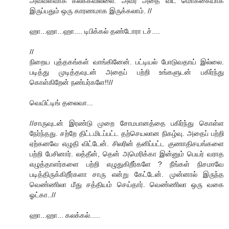
அவ்வளவாக கலக்கவில்லை. அவர் அதை விட மொக்கையாக
இருப்பதும் ஒரு காரணமாக இருக்கலாம். //
ஹா...ஹா...ஹா.... டிபிக்கல் தண்டோரா டச்....
//
நிறைய புத்தகங்கள் வாங்கினேன். பட்டியல் போடுவதாய் இல்லை.
படித்து முடித்தவுடன் அதைப் பற்றி உங்களுடன் பகிர்ந்து
கொள்கிறேன் நண்பர்களே!!//
வெயிட்டிங் தலைவா...
//சாருவுடன் இரண்டு முறை சோமபானத்தை பகிர்ந்து கொள்ள
நேர்ந்தது. சற்றே திட்டமிடப்பட்ட தற்செயலான நிகழ்வு. அதைப் பற்றி
ஏற்கனவே எழுதி விட்டேன். சிலரின் தனிப்பட்ட குணாதிசயங்களை
பற்றி பேசினார். லத்தீன், தென் அமெரிக்கா இன்னும் பெயர் வராத
எழுத்தாளர்களை பற்றி எழுதுகிறீர்களே ? நீங்கள் நிசமாவே
படித்திருக்கிறீர்களா சாரு என்று கேட்டேன். முன்னால் இருந்த
வெண்ணிலா மீது சத்தியம் செய்தார். வெண்ணிலா ஒரு வகை
ஓட்கா..//
ஹா...ஹா... கலக்கல்.....