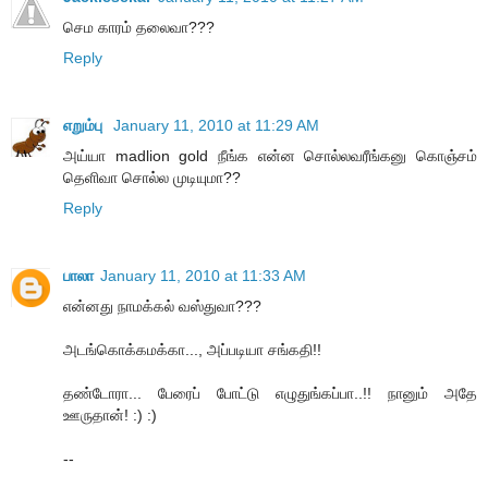
செம காரம் தலைவா???
Reply
எறும்பு
January 11, 2010 at 11:29 AM
அய்யா madlion gold நீங்க என்ன சொல்லவரீங்கனு கொஞ்சம்
தெளிவா சொல்ல முடியுமா??
Reply
பாலா
January 11, 2010 at 11:33 AM
என்னது நாமக்கல் வஸ்துவா???
அடங்கொக்கமக்கா..., அப்படியா சங்கதி!!
தண்டோரா... பேரைப் போட்டு எழுதுங்கப்பா..!! நானும் அதே
ஊருதான்! :) :)
--