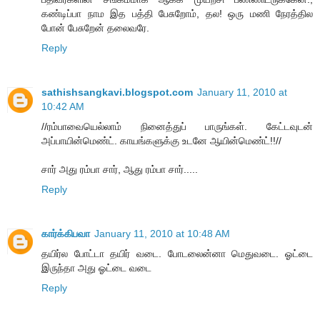
கண்டிப்பா நாம இத பத்தி பேசுறோம், தல! ஒரு மணி நேரத்தில
போன் பேசுறேன் தலைவரே.
Reply
sathishsangkavi.blogspot.com
January 11, 2010 at
10:42 AM
//ரம்பாவையெல்லாம் நினைத்துப் பாருங்கள். கேட்டவுடன்
அப்பாயின்மெண்ட். காயங்களுக்கு உடனே ஆயின்மெண்ட்!!//
சார் அது ரம்பா சார், ஆது ரம்பா சார்.....
Reply
கார்க்கிபவா
January 11, 2010 at 10:48 AM
தயிர்ல போட்டா தயிர் வடை. போடலைன்னா மெதுவடை. ஓட்டை
இருந்தா அது ஓட்டை வடை
Reply