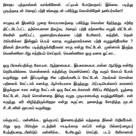
நிறைய புத்தகங்கள் வாங்கினேன். பட்டியல் போடுவதாய் இல்லை. படித்து
முடித்தவுடன் அதைப் பற்றி உங்களுடன் பகிர்ந்து கொள்கிறேன் நண்பர்களே!!
சாருவுடன் இரண்டு முறை சோமபானத்தை பகிர்ந்து கொள்ள நேர்ந்தது. சற்றே
திட்டமிடப்பட்ட தற்செயலான நிகழ்வு. அதைப் பற்றி ஏற்கனவே எழுதி விட்டேன்.
சிலரின் தனிப்பட்ட குணாதிசயங்களை பற்றி பேசினார். லத்தீன், தென்
அமெரிக்கா இன்னும் பெயர் வராத எழுத்தாளர்களை பற்றி எழுதுகிறீர்களே ?
நீங்கள் நிசமாவே படித்திருக்கிறீர்களா சாரு என்று கேட்டேன். முன்னால் இருந்த
வெண்ணிலா மீது சத்தியம் செய்தார். வெண்ணிலா ஒரு வகை ஓட்கா..
ஒரு பிரகஸ்பதிக்கு கோபமா. ஆற்றாமையா.. இயலாமையா..என்ன ஆயிற்று என்றே
தெரியவில்லை. மொன்னைக் கத்திக்கு வெண்ணெய் மீது வரும் கோபம் போல்
வருகிறது. ஏன் இப்படின்னு சில பதிவர்களிடம் கேட்டேன். அவர்கள் சொன்ன
பதிலைக் கேட்டால் எனக்கு ஆச்சர்யமாக இருந்தது. அப்படியெல்லாம் காரணம்
இருக்குமா சகா என்று கேட்டால் ஒரு வேட்டைக்காரன் சிரிப்பு சிரித்தார். யூத்தை
கேட்டேன். அவர் சொன்னதை இங்கு எழுத முடியாமைக்கு வருந்துகிறேன். என்
கருத்து. ஏரி விழித்திருக்கிறதா என்று சுருட்டை நனைத்து சோதித்த மூடன்
சீ..சீடனின் ஞாபகம் வருகிறது.
மக்குபாய்.. மன்னிக்க.. ஜக்குபாய் இணையத்தில் வந்ததை நீங்கள் அறிவீர்கள்.
அது ஒரு பிரெஞ்சு படத்தின் ஈயடிக்காத காப்பி என்று பில்லா(பழைய)
பேத்தியதை..மீண்டும் மன்னிக்க.. பேசியதும் செய்தி. படம் ரிலீசானால்