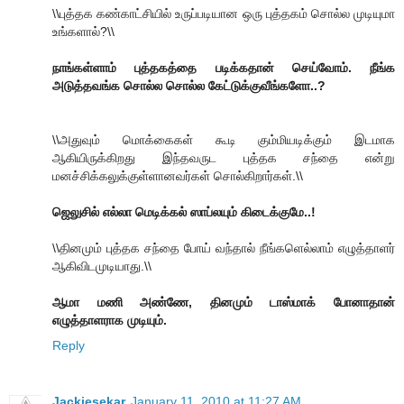
\\புத்தக கண்காட்சியில் உருப்படியான ஒரு புத்தகம் சொல்ல முடியுமா
உங்களால்?\\
நாங்கள்ளாம் புத்தகத்தை படிக்கதான் செய்வோம். நீங்க
அடுத்தவங்க சொல்ல சொல்ல கேட்டுக்குவீங்களோ..?
\\அதுவும் மொக்கைகள் கூடி கும்மியடிக்கும் இடமாக
ஆகியிருக்கிறது இந்தவருட புத்தக சந்தை என்று
மனச்சிக்கலுக்குள்ளானவர்கள் சொல்கிறார்கள்.\\
ஜெலுசில் எல்லா மெடிக்கல் ஸாப்லயும் கிடைக்குமே..!
\\தினமும் புத்தக சந்தை போய் வந்தால் நீங்களெல்லாம் எழுத்தாளர்
ஆகிவிடமுடியாது.\\
ஆமா மணி அண்ணே, தினமும் டாஸ்மாக் போனாதான்
எழுத்தாளராக முடியும்.
Reply
Jackiesekar
January 11, 2010 at 11:27 AM