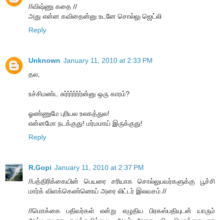
//விஷ்ணு கதை //
அது என்ன கவிதைன்னு உடனே சொல்லு ஜெட்லி
Reply
Unknown
January 11, 2010 at 2:33 PM
தல,
உச்சிமண்ட சுர்ர்ர்ர்ர்ர்ன்னு ஒரு காரம்?
ஓண்ணுமே புரியல உலகத்துல!
என்னமோ நடக்குது! மர்மமாய் இருக்குது!
Reply
R.Gopi
January 11, 2010 at 2:37 PM
//பத்திரிக்கையின் பெயரை சரியாக சொல்லுபவர்களுக்கு பூச்சி
மார்க் விளக்கெண்ணெய் அரை லிட்டர் இலவசம்.//
//மொக்கை பதிவர்கள் என்று எழுதிய பிரகஸ்பதியுடன் யாரும்