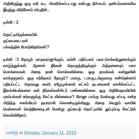
அதிலிருந்து ஒரு வரி கூட பிரசுரிக்கப்படாது என்பது நிச்சயம். நண்பர்களாகவே
இருந்து விடுவோம் சர்புதீன்..
டிஸ்கி : 2
தொட்டியிருக்கையில்
குப்பையை ஏன்
பக்கத்தில் போடுகிறார்கள்!?
டிஸ்கி :3 தோழர் மாதவராஜுக்கும், வம்சி பதிப்பகம் பவா.செல்லத்துரைக்கும்
வாழ்த்துக்கள். ஆனால் நீங்கள் தொகுத்திருக்கும் அத்தனையும் மகா
மொக்கைகள். அதை நான் சொல்லவில்லை. ஒரு நாமக்கல் வஸ்துவின்
வாக்குமூலம். ஒரு சந்தேகம் தோழர்? பமாரு, டமாரு,டங்குவாரு என்றெல்லாம்
பதியப்பட்ட அதாவது சுமார் ஏழேமுக்கால் லட்சம் தடவைகள் வாசிக்கப்பட்ட
இலக்கியங்களை ஏன் நீங்கள்கன்சிடர் பண்ணவில்லை. ஒரு அதிமேதாவியின்
புலம்பல்கள் உங்களுக்கு கேட்க வில்லையா? ரோஜா பாக்கு மெல்வது எப்படி என்ற
அடுத்த எளக்கியம் தயாராகி கொண்டிருக்கிறது. அதை வெறும் வாயில்
மெல்லாமல் வெற்றிலையுடன் மென்று குப்பைத் தொட்டியில் துப்பும்படி கேட்டுக்
கொள்கிறோம்.
மணிஜி
at
Monday, January 11, 2010