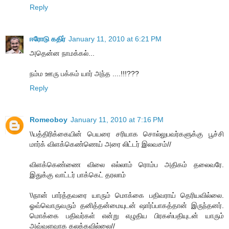
Reply
ஈரோடு கதிர்
January 11, 2010 at 6:21 PM
அதென்ன நாமக்கல்...
நம்ம ஊரு பக்கம் யார் அந்த ....!!!???
Reply
Romeoboy
January 11, 2010 at 7:16 PM
\\பத்திரிக்கையின் பெயரை சரியாக சொல்லுபவர்களுக்கு பூச்சி
மார்க் விளக்கெண்ணெய் அரை லிட்டர் இலவசம்//
விளக்கெண்ணை விலை எல்லாம் ரொம்ப அதிகம் தலைவரே.
இதுக்கு வாட்டர் பாக்கெட் தரலாம்
\\நான் பார்த்தவரை யாரும் மொக்கை பதிவராய் தெரியவில்லை.
ஓவ்வொருவரும் தனித்தன்மையுடன் ஷார்ப்பாகத்தான் இருந்தனர்.
மொக்கை பதிவர்கள் என்று எழுதிய பிரகஸ்பதியுடன் யாரும்
அவ்வளவாக கலக்கவில்லை//