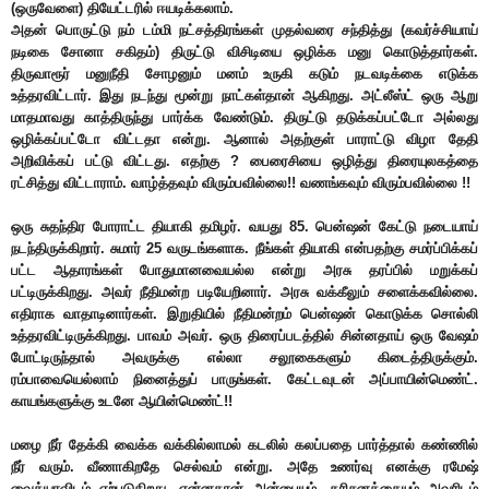
(ஒருவேளை) தியேட்டரில் ஈயடிக்கலாம்.
அதன் பொருட்டு நம் டம்மி நட்சத்திரங்கள் முதல்வரை சந்தித்து (கவர்ச்சியாய்
நடிகை சோனா சகிதம்) திருட்டு விசிடியை ஒழிக்க மனு கொடுத்தார்கள்.
திருவாரூர் மனுநீதி சோழனும் மனம் உருகி கடும் நடவடிக்கை எடுக்க
உத்தரவிட்டார். இது நடந்து மூன்று நாட்கள்தான் ஆகிறது. அட்லீஸ்ட் ஒரு ஆறு
மாதமாவது காத்திருந்து பார்க்க வேண்டும். திருட்டு தடுக்கப்பட்டோ அல்லது
ஒழிக்கப்பட்டோ விட்டதா என்று. ஆனால் அதற்குள் பாராட்டு விழா தேதி
அறிவிக்கப் பட்டு விட்டது. எதற்கு ? பைரைசியை ஒழித்து திரையுலகத்தை
ரட்சித்து விட்டாராம். வாழ்த்தவும் விரும்பவில்லை!! வணங்கவும் விரும்பவில்லை !!
ஒரு சுதந்திர போராட்ட தியாகி தமிழர். வயது 85. பென்ஷன் கேட்டு நடையாய்
நடந்திருக்கிறார். சுமார் 25 வருடங்களாக. நீங்கள் தியாகி என்பதற்கு சமர்ப்பிக்கப்
பட்ட ஆதாரங்கள் போதுமானவையல்ல என்று அரசு தரப்பில் மறுக்கப்
பட்டிருக்கிறது. அவர் நீதிமன்ற படியேறினார். அரசு வக்கீலும் சளைக்கவில்லை.
எதிராக வாதாடினார்கள். இறுதியில் நீதிமன்றம் பென்ஷன் கொடுக்க சொல்லி
உத்தரவிட்டிருக்கிறது. பாவம் அவர். ஒரு திரைப்படத்தில் சின்னதாய் ஒரு வேஷம்
போட்டிருந்தால் அவருக்கு எல்லா சலூகைகளும் கிடைத்திருக்கும்.
ரம்பாவையெல்லாம் நினைத்துப் பாருங்கள். கேட்டவுடன் அப்பாயின்மெண்ட்.
காயங்களுக்கு உடனே ஆயின்மெண்ட்!!
மழை நீர் தேக்கி வைக்க வக்கில்லாமல் கடலில் கலப்பதை பார்த்தால் கண்ணில்
நீர் வரும். வீணாகிறதே செல்வம் என்று. அதே உணர்வு எனக்கு ரமேஷ்
வைத்யாவிடம் ஏற்படுகிறது. என்னதான் அன்பையும், கரிசனத்தையும் அவரிடம்