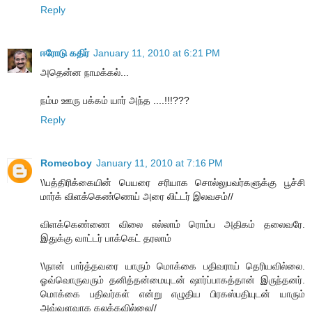
Reply
ஈரோடு கதிர்
January 11, 2010 at 6:21 PM
அதென்ன நாமக்கல்...
நம்ம ஊரு பக்கம் யார் அந்த ....!!!???
Reply
Romeoboy
January 11, 2010 at 7:16 PM
\\பத்திரிக்கையின் பெயரை சரியாக சொல்லுபவர்களுக்கு பூச்சி
மார்க் விளக்கெண்ணெய் அரை லிட்டர் இலவசம்//
விளக்கெண்ணை விலை எல்லாம் ரொம்ப அதிகம் தலைவரே.
இதுக்கு வாட்டர் பாக்கெட் தரலாம்
\\நான் பார்த்தவரை யாரும் மொக்கை பதிவராய் தெரியவில்லை.
ஓவ்வொருவரும் தனித்தன்மையுடன் ஷார்ப்பாகத்தான் இருந்தனர்.
மொக்கை பதிவர்கள் என்று எழுதிய பிரகஸ்பதியுடன் யாரும்
அவ்வளவாக கலக்கவில்லை//