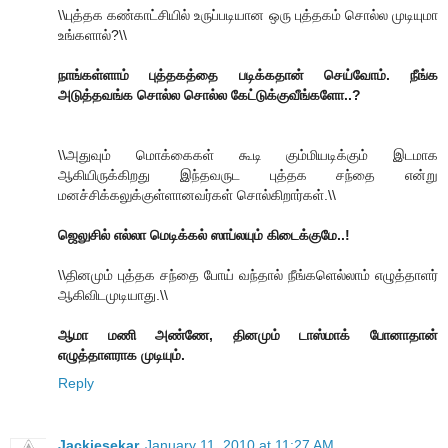
\\புத்தக கண்காட்சியில் உருப்படியான ஒரு புத்தகம் சொல்ல முடியுமா
உங்களால்?\\
நாங்கள்ளாம் புத்தகத்தை படிக்கதான் செய்வோம். நீங்க
அடுத்தவங்க சொல்ல சொல்ல கேட்டுக்குவீங்களோ..?
\\அதுவும் மொக்கைகள் கூடி கும்மியடிக்கும் இடமாக
ஆகியிருக்கிறது இந்தவருட புத்தக சந்தை என்று
மனச்சிக்கலுக்குள்ளானவர்கள் சொல்கிறார்கள்.\\
ஜெலுசில் எல்லா மெடிக்கல் ஸாப்லயும் கிடைக்குமே..!
\\தினமும் புத்தக சந்தை போய் வந்தால் நீங்களெல்லாம் எழுத்தாளர்
ஆகிவிடமுடியாது.\\
ஆமா மணி அண்ணே, தினமும் டாஸ்மாக் போனாதான்
எழுத்தாளராக முடியும்.
Reply
Jackiesekar
January 11, 2010 at 11:27 AM