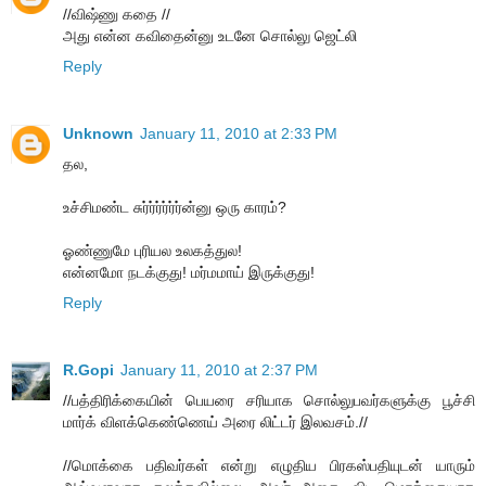
//விஷ்ணு கதை //
அது என்ன கவிதைன்னு உடனே சொல்லு ஜெட்லி
Reply
Unknown
January 11, 2010 at 2:33 PM
தல,
உச்சிமண்ட சுர்ர்ர்ர்ர்ர்ன்னு ஒரு காரம்?
ஓண்ணுமே புரியல உலகத்துல!
என்னமோ நடக்குது! மர்மமாய் இருக்குது!
Reply
R.Gopi
January 11, 2010 at 2:37 PM
//பத்திரிக்கையின் பெயரை சரியாக சொல்லுபவர்களுக்கு பூச்சி
மார்க் விளக்கெண்ணெய் அரை லிட்டர் இலவசம்.//
//மொக்கை பதிவர்கள் என்று எழுதிய பிரகஸ்பதியுடன் யாரும்