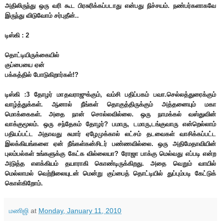
அதிலிருந்து ஒரு வரி கூட பிரசுரிக்கப்படாது என்பது நிச்சயம். நண்பர்களாகவே
இருந்து விடுவோம் சர்புதீன்..
டிஸ்கி : 2
தொட்டியிருக்கையில்
குப்பையை ஏன்
பக்கத்தில் போடுகிறார்கள்!?
டிஸ்கி :3 தோழர் மாதவராஜுக்கும், வம்சி பதிப்பகம் பவா.செல்லத்துரைக்கும்
வாழ்த்துக்கள். ஆனால் நீங்கள் தொகுத்திருக்கும் அத்தனையும் மகா
மொக்கைகள். அதை நான் சொல்லவில்லை. ஒரு நாமக்கல் வஸ்துவின்
வாக்குமூலம். ஒரு சந்தேகம் தோழர்? பமாரு, டமாரு,டங்குவாரு என்றெல்லாம்
பதியப்பட்ட அதாவது சுமார் ஏழேமுக்கால் லட்சம் தடவைகள் வாசிக்கப்பட்ட
இலக்கியங்களை ஏன் நீங்கள்கன்சிடர் பண்ணவில்லை. ஒரு அதிமேதாவியின்
புலம்பல்கள் உங்களுக்கு கேட்க வில்லையா? ரோஜா பாக்கு மெல்வது எப்படி என்ற
அடுத்த எளக்கியம் தயாராகி கொண்டிருக்கிறது. அதை வெறும் வாயில்
மெல்லாமல் வெற்றிலையுடன் மென்று குப்பைத் தொட்டியில் துப்பும்படி கேட்டுக்
கொள்கிறோம்.
மணிஜி
at
Monday, January 11, 2010