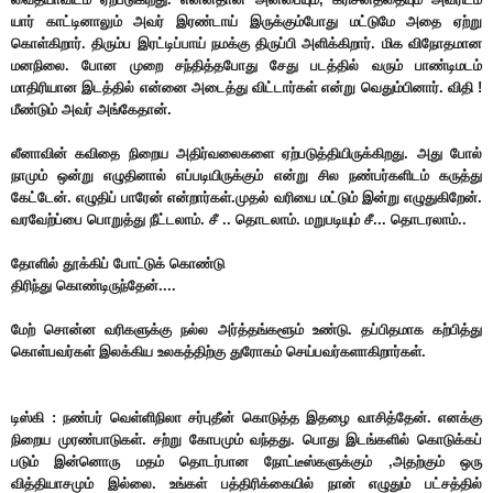
யார் காட்டினாலும் அவர் இரண்டாய் இருக்கும்போது மட்டுமே அதை ஏற்று
கொள்கிறார். திரும்ப இரட்டிப்பாய் நமக்கு திருப்பி அளிக்கிறார். மிக விநோதமான
மனநிலை. போன முறை சந்தித்தபோது சேது படத்தில் வரும் பாண்டிமடம்
மாதிரியான இடத்தில் என்னை அடைத்து விட்டார்கள் என்று வெதும்பினார். விதி !
மீண்டும் அவர் அங்கேதான்.
லீனாவின் கவிதை நிறைய அதிர்வலைகளை ஏற்படுத்தியிருக்கிறது. அது போல்
நாமும் ஒன்று எழுதினால் எப்படியிருக்கும் என்று சில நண்பர்களிடம் கருத்து
கேட்டேன். எழுதிப் பாரேன் என்றார்கள்.முதல் வரியை மட்டும் இன்று எழுதுகிறேன்.
வரவேற்ப்பை பொறுத்து நீட்டலாம். சீ .. தொடலாம். மறுபடியும் சீ... தொடரலாம்..
தோளில் தூக்கிப் போட்டுக் கொண்டு
திரிந்து கொண்டிருந்தேன்....
மேற் சொன்ன வரிகளுக்கு நல்ல அர்த்தங்களூம் உண்டு. தப்பிதமாக கற்பித்து
கொள்பவர்கள் இலக்கிய உலகத்திற்கு துரோகம் செய்பவர்களாகிறார்கள்.
டிஸ்கி : நண்பர் வெள்ளிநிலா சர்புதீன் கொடுத்த இதழை வாசித்தேன். எனக்கு
நிறைய முரண்பாடுகள். சற்று கோபமும் வந்தது. பொது இடங்களில் கொடுக்கப்
படும் இன்னொரு மதம் தொடர்பான நோட்டீஸ்களுக்கும் ,அதற்கும் ஒரு
வித்தியாசமும் இல்லை. உங்கள் பத்திரிக்கையில் நான் எழுதும் பட்சத்தில்