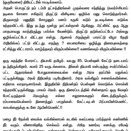
(ஒருவேளை) தியேட்டரில் ஈயடிக்கலாம்.
அதன் பொருட்டு நம் டம்மி நட்சத்திரங்கள் முதல்வரை சந்தித்து (கவர்ச்சியாய்
நடிகை சோனா சகிதம்) திருட்டு விசிடியை ஒழிக்க மனு கொடுத்தார்கள்.
திருவாரூர் மனுநீதி சோழனும் மனம் உருகி கடும் நடவடிக்கை எடுக்க
உத்தரவிட்டார். இது நடந்து மூன்று நாட்கள்தான் ஆகிறது. அட்லீஸ்ட் ஒரு ஆறு
மாதமாவது காத்திருந்து பார்க்க வேண்டும். திருட்டு தடுக்கப்பட்டோ அல்லது
ஒழிக்கப்பட்டோ விட்டதா என்று. ஆனால் அதற்குள் பாராட்டு விழா தேதி
அறிவிக்கப் பட்டு விட்டது. எதற்கு ? பைரைசியை ஒழித்து திரையுலகத்தை
ரட்சித்து விட்டாராம். வாழ்த்தவும் விரும்பவில்லை!! வணங்கவும் விரும்பவில்லை !!
ஒரு சுதந்திர போராட்ட தியாகி தமிழர். வயது 85. பென்ஷன் கேட்டு நடையாய்
நடந்திருக்கிறார். சுமார் 25 வருடங்களாக. நீங்கள் தியாகி என்பதற்கு சமர்ப்பிக்கப்
பட்ட ஆதாரங்கள் போதுமானவையல்ல என்று அரசு தரப்பில் மறுக்கப்
பட்டிருக்கிறது. அவர் நீதிமன்ற படியேறினார். அரசு வக்கீலும் சளைக்கவில்லை.
எதிராக வாதாடினார்கள். இறுதியில் நீதிமன்றம் பென்ஷன் கொடுக்க சொல்லி
உத்தரவிட்டிருக்கிறது. பாவம் அவர். ஒரு திரைப்படத்தில் சின்னதாய் ஒரு வேஷம்
போட்டிருந்தால் அவருக்கு எல்லா சலூகைகளும் கிடைத்திருக்கும்.
ரம்பாவையெல்லாம் நினைத்துப் பாருங்கள். கேட்டவுடன் அப்பாயின்மெண்ட்.
காயங்களுக்கு உடனே ஆயின்மெண்ட்!!
மழை நீர் தேக்கி வைக்க வக்கில்லாமல் கடலில் கலப்பதை பார்த்தால் கண்ணில்
நீர் வரும். வீணாகிறதே செல்வம் என்று. அதே உணர்வு எனக்கு ரமேஷ்
வைத்யாவிடம் ஏற்படுகிறது. என்னதான் அன்பையும், கரிசனத்தையும் அவரிடம்