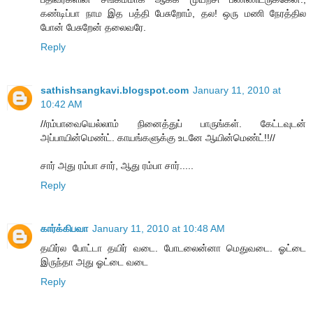
கண்டிப்பா நாம இத பத்தி பேசுறோம், தல! ஒரு மணி நேரத்தில
போன் பேசுறேன் தலைவரே.
Reply
sathishsangkavi.blogspot.com
January 11, 2010 at
10:42 AM
//ரம்பாவையெல்லாம் நினைத்துப் பாருங்கள். கேட்டவுடன்
அப்பாயின்மெண்ட். காயங்களுக்கு உடனே ஆயின்மெண்ட்!!//
சார் அது ரம்பா சார், ஆது ரம்பா சார்.....
Reply
கார்க்கிபவா
January 11, 2010 at 10:48 AM
தயிர்ல போட்டா தயிர் வடை. போடலைன்னா மெதுவடை. ஓட்டை
இருந்தா அது ஓட்டை வடை
Reply