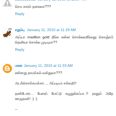
செம காரம் தலைவா???
Reply
எறும்பு
January 11, 2010 at 11:29 AM
அய்யா madlion gold நீங்க என்ன சொல்லவரீங்கனு கொஞ்சம்
தெளிவா சொல்ல முடியுமா??
Reply
பாலா
January 11, 2010 at 11:33 AM
என்னது நாமக்கல் வஸ்துவா???
அடங்கொக்கமக்கா..., அப்படியா சங்கதி!!
தண்டோரா... பேரைப் போட்டு எழுதுங்கப்பா..!! நானும் அதே
ஊருதான்! :) :)
--