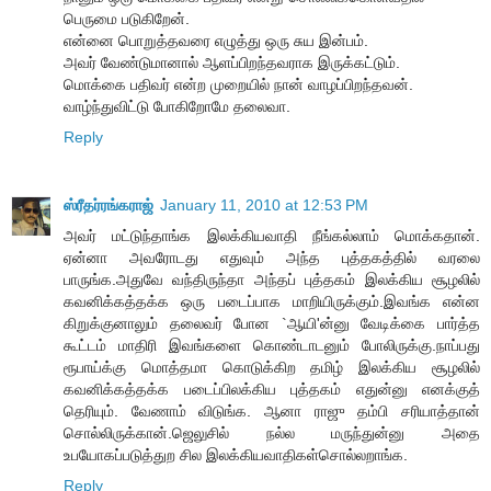
பெருமை படுகிறேன்.
என்னை பொறுத்தவரை எழுத்து ஒரு சுய இன்பம்.
அவர் வேண்டுமானால் ஆளப்பிறந்தவராக இருக்கட்டும்.
மொக்கை பதிவர் என்ற முறையில் நான் வாழப்பிறந்தவன்.
வாழ்ந்துவிட்டு போகிறோமே தலைவா.
Reply
ஸ்ரீதர்ரங்கராஜ்
January 11, 2010 at 12:53 PM
அவர் மட்டுந்தாங்க இலக்கியவாதி நீங்கல்லாம் மொக்கதான்.
ஏன்னா அவரோடது எதுவும் அந்த புத்தகத்தில் வரலை
பாருங்க.அதுவே வந்திருந்தா அந்தப் புத்தகம் இலக்கிய சூழலில்
கவனிக்கத்தக்க ஒரு படைப்பாக மாறியிருக்கும்.இவங்க என்ன
கிறுக்குனாலும் தலைவர் போன `ஆயி'ன்னு வேடிக்கை பார்த்த
கூட்டம் மாதிரி இவங்களை கொண்டாடனும் போலிருக்கு.நாப்பது
ரூபாய்க்கு மொத்தமா கொடுக்கிற தமிழ் இலக்கிய சூழலில்
கவனிக்கத்தக்க படைப்பிலக்கிய புத்தகம் எதுன்னு எனக்குத்
தெரியும். வேணாம் விடுங்க. ஆனா ராஜு தம்பி சரியாத்தான்
சொல்லிருக்கான்.ஜெலுசில் நல்ல மருந்துன்னு அதை
உபயோகப்படுத்துற சில இலக்கியவாதிகள்சொல்லறாங்க.
Reply