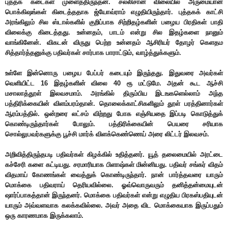
புத்தக கடைகள் முளைத்திருந்தன. சல்லிசான விலையில் அருமையான
பொக்கிஷங்கள் கிடைத்ததாக ஜ்யோவ்ராம் எழுதியிருந்தார். புத்தகக் காட்சி
அரங்கிலும் சில ஸ்டால்களில் குறிப்பாக சிற்றிதழ்களின் பழைய பிரதிகள் பாதி
விலைக்கு கிடைத்தது. உன்னதம், பாடம் என்று சில இதழ்களை நானும்
வாங்கினேன். விகடன் விருது பெற்ற உன்னதம் ஆசிரியர் தோழர் கெளதம
சித்தார்த்தனுக்கு பதிவர்கள் சார்பாக பாராட்டும், வாழ்த்துக்களும்.
உள்ளே இன்னொரு பழைய பேப்பர் கடையும் இருந்தது. இதுவரை அவர்கள்
வெளியிட்ட 16 இதழ்களின் விலை 40 ரூ மட்டுமே. அதன் கூட ஆச்சி
மசாலாத்தூள் இலவசமாம். அரங்கில் திரும்பிய இடஙகளெல்லாம் அந்த
பத்திரிக்கையின் விளம்பரம்தான். தொலைக்காட்சிகளிலும் தூள் பரத்தினார்கள்
ஆரம்பத்தில். ஒன்றரை லட்சம் விற்றது போக எஞ்சியதை இப்படி கொடுத்துக்
கொண்டிருந்தார்கள் போலும். பத்திரிக்கையின் பெயரை சரியாக
சொல்லுபவர்களுக்கு பூச்சி மார்க் விளக்கெண்ணெய் அரை லிட்டர் இலவசம்.
அறிவித்திருந்தபடி பதிவர்கள் கிழக்கில் உதித்தனர். யூத் தலைமையில் அரட்டை
கச்சேரி களை கட்டியது. சரமாரியாக பிளாஷ்கள் மின்னியது. பதிவர் சங்கர் விதம்
விதமாய் கோணங்கள் வைத்துக் கொண்டிருந்தார். நான் பார்த்தவரை யாரும்
மொக்கை பதிவராய் தெரியவில்லை. ஓவ்வொருவரும் தனித்தன்மையுடன்
ஷார்ப்பாகத்தான் இருந்தனர். மொக்கை பதிவர்கள் என்று எழுதிய பிரகஸ்பதியுடன்
யாரும் அவ்வளவாக கலக்கவில்லை. அவர் அதை விட மொக்கையாக இருப்பதும்
ஒரு காரணமாக இருக்கலாம்.