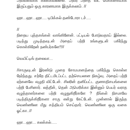
அவ்வளவாக கலக்கவில்லை. அவர் அதை விட மொக்கையாக
இருப்பதும் ஒரு காரணமாக இருக்கலாம். //
ஹா...ஹா...ஹா.... டிபிக்கல் தண்டோரா டச்....
//
நிறைய புத்தகங்கள் வாங்கினேன். பட்டியல் போடுவதாய் இல்லை.
படித்து முடித்தவுடன் அதைப் பற்றி உங்களுடன் பகிர்ந்து
கொள்கிறேன் நண்பர்களே!!//
வெயிட்டிங் தலைவா...
//சாருவுடன் இரண்டு முறை சோமபானத்தை பகிர்ந்து கொள்ள
நேர்ந்தது. சற்றே திட்டமிடப்பட்ட தற்செயலான நிகழ்வு. அதைப் பற்றி
ஏற்கனவே எழுதி விட்டேன். சிலரின் தனிப்பட்ட குணாதிசயங்களை
பற்றி பேசினார். லத்தீன், தென் அமெரிக்கா இன்னும் பெயர் வராத
எழுத்தாளர்களை பற்றி எழுதுகிறீர்களே ? நீங்கள் நிசமாவே
படித்திருக்கிறீர்களா சாரு என்று கேட்டேன். முன்னால் இருந்த
வெண்ணிலா மீது சத்தியம் செய்தார். வெண்ணிலா ஒரு வகை
ஓட்கா..//
ஹா...ஹா... கலக்கல்.....