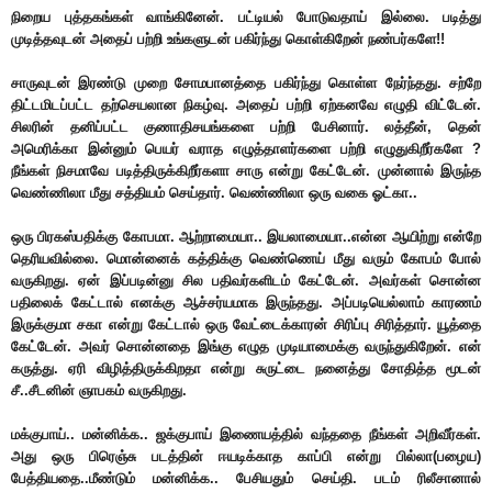
நிறைய புத்தகங்கள் வாங்கினேன். பட்டியல் போடுவதாய் இல்லை. படித்து
முடித்தவுடன் அதைப் பற்றி உங்களுடன் பகிர்ந்து கொள்கிறேன் நண்பர்களே!!
சாருவுடன் இரண்டு முறை சோமபானத்தை பகிர்ந்து கொள்ள நேர்ந்தது. சற்றே
திட்டமிடப்பட்ட தற்செயலான நிகழ்வு. அதைப் பற்றி ஏற்கனவே எழுதி விட்டேன்.
சிலரின் தனிப்பட்ட குணாதிசயங்களை பற்றி பேசினார். லத்தீன், தென்
அமெரிக்கா இன்னும் பெயர் வராத எழுத்தாளர்களை பற்றி எழுதுகிறீர்களே ?
நீங்கள் நிசமாவே படித்திருக்கிறீர்களா சாரு என்று கேட்டேன். முன்னால் இருந்த
வெண்ணிலா மீது சத்தியம் செய்தார். வெண்ணிலா ஒரு வகை ஓட்கா..
ஒரு பிரகஸ்பதிக்கு கோபமா. ஆற்றாமையா.. இயலாமையா..என்ன ஆயிற்று என்றே
தெரியவில்லை. மொன்னைக் கத்திக்கு வெண்ணெய் மீது வரும் கோபம் போல்
வருகிறது. ஏன் இப்படின்னு சில பதிவர்களிடம் கேட்டேன். அவர்கள் சொன்ன
பதிலைக் கேட்டால் எனக்கு ஆச்சர்யமாக இருந்தது. அப்படியெல்லாம் காரணம்
இருக்குமா சகா என்று கேட்டால் ஒரு வேட்டைக்காரன் சிரிப்பு சிரித்தார். யூத்தை
கேட்டேன். அவர் சொன்னதை இங்கு எழுத முடியாமைக்கு வருந்துகிறேன். என்
கருத்து. ஏரி விழித்திருக்கிறதா என்று சுருட்டை நனைத்து சோதித்த மூடன்
சீ..சீடனின் ஞாபகம் வருகிறது.
மக்குபாய்.. மன்னிக்க.. ஜக்குபாய் இணையத்தில் வந்ததை நீங்கள் அறிவீர்கள்.
அது ஒரு பிரெஞ்சு படத்தின் ஈயடிக்காத காப்பி என்று பில்லா(பழைய)
பேத்தியதை..மீண்டும் மன்னிக்க.. பேசியதும் செய்தி. படம் ரிலீசானால்