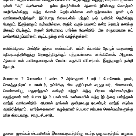
புள்ளி “அ” அண்ணன் . நல்ல நிகழ்ச்சிகள். ஆனால் இப்போது கொஞ்சம்
மாறியிருக்கிறது. அந்த சேனல் தெரியவில்லை என்பதற்காகவே நான் டிஷ்
வாங்காமலிருந்தேன். இப்போது ரிலையன்ஸ் மற்றும் டிஷ் டிவியில் தெரிகிறது
போலும். இருந்தாலும் ஆர்வமில்லை. அதில் வரும் பயணம் என்ற தொடர் எனக்கு
மிகவும் பிடிக்கும். அதன் பிரமோவை பார்க்க வேண்டும்! மிக அருமையாக கட்
பண்ணியிருப்பார்கள். எடிட்டருக்கு என் வாழ்த்துக்கள்.
சனிக்கிழமை மீண்டும் புத்தக கண்காட்சி. வம்சி ஸ்டாலில் தோழர் மாதவராஜ்
பதிவுலகத்திலிருந்து தொகுத்திருக்கும் புத்தகங்களை வாங்கினேன். அருமை.
ஆனால் என் கவிதையைதான் ரொம்ப சுருக்கி விட்டீர்கள். இருந்தாலும் நன்றி
தோழர்.
போலாமா ? போலாமே ! எங்க ? அங்கதான் ! சரி ! போனோம். நான்,
கொத்துபுரோட்டா மாஸ்டர், தம்பிக்கு சில குறிப்புகள் எழுதுபவர், சிவசைலம்,
வெள்ளைப்பூ, மதுராந்தகம் கவிஞர் மற்றும் அந்த பிரபல சர்ச்சைக்குறிய
எழுத்தாளர் சார். போன இடம் டாஸ்மாக். உண்மையில் அந்த இடத்தை பார்த்தால்
வாந்தி வரவேண்டும். ஆனால் நாங்கள் மூன்றாவது ரவுண்டில் வாந்தி எடுக்க
ஆரம்பித்தோம் . வார்த்தைகளை! எழுத்தாளர் பெயரை சரியாக சொல்பவர்களுக்கு
பரிசு கிடையாது. சாரு..சீ..சாரி..
துணை முதல்வர் ஸ்டாலினின் இணையதளத்திற்கு கடந்த ஒரு மாதத்தில் வருகை