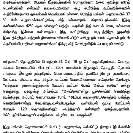
அரசியல்வாதிகள். ஆனால் இந்தியர்களின் பொருளாதார நிலை குறித்து சுரேஷ்
டெண்டுல்கர் என்பவர் தலைமையிலான குழு சமர்பித்த ஆய்வறிக்கையில்
அதிர்ச்சிகரமான தகவல்கள் வெளியாகி உள்ளன. மொத்த மக்கள் தொகையில் 37
% பேர் வறுமைக்கோட்டுக்கு கீழ் உள்ளனராம். கிராமப்புறங்களீல் இந்த
எண்ணிக்கை 42% ஆக உள்ளதாம்.மத்திய அரசின் நிதி கடைக் கோடி மக்களை
சேர்வதே இல்லை என்பதையே இது காட்டுகிறது. வருடத்திற்கு இரண்டு
இடைத்தேர்தல் வந்தால் நிலைமை சரியாகி விடும் என்று நம்பலாம். ஆனால் நம்முர்
அரசியல்வியாதிகள் வறுமைக்கோட்டுக்கு கீழ் சென்றுவிடும் அபாயமும் உண்டு.
வந்தவாசி தொகுதியில் மொத்தம் 21 பேர் 49 ஓ போட்டிருக்கிறார்கள். மொத்த
மக்கள் தொகையில் கிட்டதட்ட 25% வன்னியர் இருக்கும் தொகுதி. ஆனால்
ராமதாசு இன்னும் நம்புகிறார். பெண்ணாகரத்தில் தனியே நின்று டிபாசிட்டை
கோட்டை விட்டால் கூட திருந்த மாட்டார் போல.அண்ணன் சமீபத்தில் பேசியது.
“எத்தனை நாளைக்குத்தான் போயஸ் கார்டன் போய் ‘அம்மா தாயே” என்று
கெஞ்சறது. பதிலுக்கு அந்தம்மா “அண்ணே”ன்னு பூச்செண்டு கொடுத்து
நடிக்கிறது. அப்புறம் கோபாலபுரம் போய் “அய்யா கலைஞரே..கொஞ்சம் பார்த்து
கொடுங்களேன்னு கேட்கிறது.வன்னியனுக்கு, வன்னியன் ஓட்டு போட்டால்
போதும். 120 தொகுதிகளிலும் வெற்றிதான் என்கிறார் தமிழ்குடிதாங்கி.
ம்ம்ம்..நம்பிக்கைதான் வாழ்க்கை. வீழுங்க..சே..வாழுங்க!!
இது மக்கள் தொலைகாட்சி மேட்டர். மதுரைக்கு அங்கிட்டு நிறைய இடங்களில்
சரியாக தெரியவில்லை. வெறும் புள்ளியாய் தெரிகிறது. அதற்கு காரணம் முக்கிய