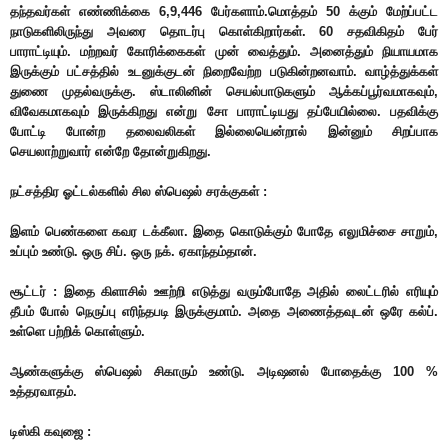
தந்தவர்கள் எண்ணிக்கை 6,9,446 பேர்களாம்.மொத்தம் 50 க்கும் மேற்ப்பட்ட
நாடுகளிலிருந்து அவரை தொடர்பு கொள்கிறார்கள். 60 சதவிகிதம் பேர்
பாராட்டியும். மற்றவர் கோரிக்கைகள் முன் வைத்தும். அனைத்தும் நியாயமாக
இருக்கும் பட்சத்தில் உடனுக்குடன் நிறைவேற்ற படுகின்றனவாம். வாழ்த்துக்கள்
துணை முதல்வருக்கு. ஸ்டாலினின் செயல்பாடுகளும் ஆக்கப்பூர்வமாகவும்,
விவேகமாகவும் இருக்கிறது என்று சோ பாராட்டியது தப்பேயில்லை. பதவிக்கு
போட்டி போன்ற தலைவலிகள் இல்லையென்றால் இன்னும் சிறப்பாக
செயலாற்றுவார் என்றே தோன்றுகிறது.
நட்சத்திர ஓட்டல்களில் சில ஸ்பெஷல் சரக்குகள் :
இளம் பெண்களை கவர டக்கீலா. இதை கொடுக்கும் போதே எலுமிச்சை சாறும்,
உப்பும் உண்டு. ஒரு சிப். ஒரு நக். ஏகாந்தம்தான்.
சூட்டர் : இதை கிளாசில் ஊற்றி எடுத்து வரும்போதே அதில் லைட்டரில் எரியும்
தீபம் போல் நெருப்பு எரிந்தபடி இருக்குமாம். அதை அணைத்தவுடன் ஒரே கல்ப்.
உள்ளெ பற்றிக் கொள்ளும்.
ஆண்களுக்கு ஸ்பெஷல் சிகாரும் உண்டு. அடிஷனல் போதைக்கு 100 %
உத்தரவாதம்.
டிஸ்கி கவுஜை :