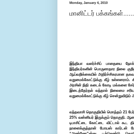
Monday, January 4, 2010
மானிட்டர் பக்கங்கள்.....
இந்தியா வளர்ச்சிப் பாதையை நோக்
இந்தியர்களின் பொருளாதார நிலை குறித
ஆய்வறிக்கையில் அதிர்ச்சிகரமான தக
வறுமைக்கோட்டுக்கு கீழ் உள்ளனராம்.
அரசின் நிதி கடைக் கோடி மக்களை சேர
இடைத்தேர்தல் வந்தால் நிலைமை சரியா
வறுமைக்கோட்டுக்கு கீழ் சென்றுவிடும் 
வந்தவாசி தொகுதியில் மொத்தம் 21 பேர்
25% வன்னியர் இருக்கும் தொகுதி. ஆனால
டிபாசிட்டை கோட்டை விட்டால் கூட த
நாளைக்குத்தான் போயஸ் கார்டன் ப
“அண்ணே”ன்னு பூச்செண்டு கொடுத