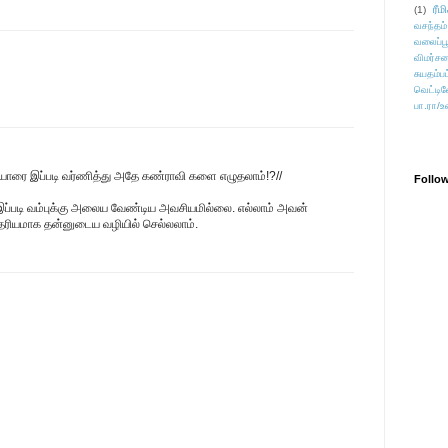
ரீம
(1)
வசந்தம்
வலைப்பூ
விமர்சன
சுயதம்ப
வெட்டிவ
பா.ரா/உ
ள் யாரை இப்படி வர்ணித்து அதே கண்ராவி களை எழுதலாம்!?//
Follo
இப்படி வம்புக்கு அலைய வேண்டிய அவசியமில்லை. எல்லாம் அவன்
 தைரியமாக தன்னுடைய வழியில் செல்லலாம்.