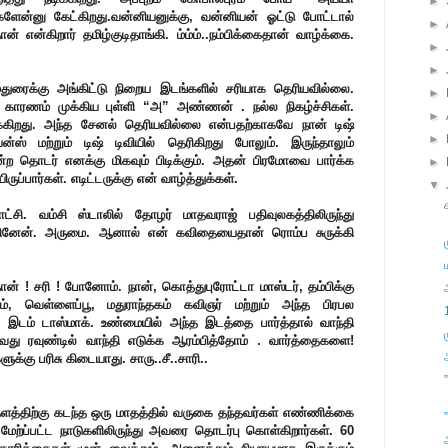
►
ளேன்னு கேட்கிறது.வன்னியனுக்கு, வன்னியன் ஓட்டு போட்டால்
►
 என்கிறார் தமிழ்குடிதாங்கி. ம்ம்ம்..நம்பிக்கைதான் வாழ்க்கை.
►
►
துரைக்கு அங்கிட்டு நிறைய இடங்களில் சரியாக தெரியவில்லை.
►
கு காரணம் முக்கிய புள்ளி “அ” அண்ணன் . நல்ல நிகழ்ச்சிகள்.
►
்கிறது. அந்த சேனல் தெரியவில்லை என்பதற்காகவே நான் டிஷ்
►
்ஸ் மற்றும் டிஷ் டிவியில் தெரிகிறது போலும். இருந்தாலும்
ற தொடர் எனக்கு மிகவும் பிடிக்கும். அதன் பிரமோவை பார்க்க
►
்பார்கள். எடிட்டருக்கு என் வாழ்த்துக்கள்.
▼
ட்சி. வம்சி ஸ்டாலில் தோழர் மாதவராஜ் பதிவுலகத்திலிருந்து
ங்கினேன். அருமை. ஆனால் என் கவிதையைதான் ரொம்ப சுருக்கி
 ! சரி ! போனோம். நான், கொத்துபுரோட்டா மாஸ்டர், தம்பிக்கு
லம், வெள்ளைப்பூ, மதுராந்தகம் கவிஞர் மற்றும் அந்த பிரபல
ன இடம் டாஸ்மாக். உண்மையில் அந்த இடத்தை பார்த்தால் வாந்தி
வது ரவுண்டில் வாந்தி எடுக்க ஆரம்பித்தோம் . வார்த்தைகளை!
்கு பரிசு கிடையாது. சாரு..சீ..சாரி..
்திற்கு கடந்த ஒரு மாதத்தில் வருகை தந்தவர்கள் எண்ணிக்கை
”
 மேற்ப்பட்ட நாடுகளிலிருந்து அவரை தொடர்பு கொள்கிறார்கள். 60