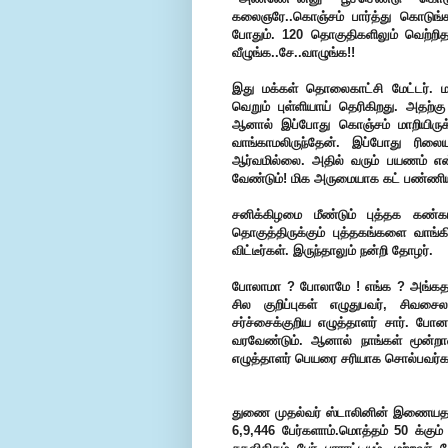
கலைஞரே..கொஞ்சம் பார்த்து கொடுங்க
போதும். 120 தொகுதிகளிலும் வெற்றிதான்
வீழுங்க..சே..வாழுங்க!!
இது மக்கள் தொலைகாட்சி மேட்டர். ம
வெறும் புள்ளியாய் தெரிகிறது. அதற்
ஆனால் இப்போது கொஞ்சம் மாறியிருக
வாங்காமலிருந்தேன். இப்போது ரிலையன
ஆர்வமில்லை. அதில் வரும் பயணம் என்
வேண்டும்! மிக அருமையாக கட் பண்ணியிருப
சனிக்கிழமை மீண்டும் புத்தக கண்கா
தொகுத்திருக்கும் புத்தகங்களை வா
விட்டீர்கள். இருந்தாலும் நன்றி தோழர்.
போலாமா ? போலாமே ! எங்க ? அங்கதான்
சில குறிப்புகள் எழுதுபவர், சிவசை
சர்ச்சைக்குறிய எழுத்தாளர் சார். போ
வரவேண்டும். ஆனால் நாங்கள் மூன்றா
எழுத்தாளர் பெயரை சரியாக சொல்பவர்களுக
துணை முதல்வர் ஸ்டாலினின் இணையதளத
6,9,446 பேர்களாம்.மொத்தம் 50 க்கும்