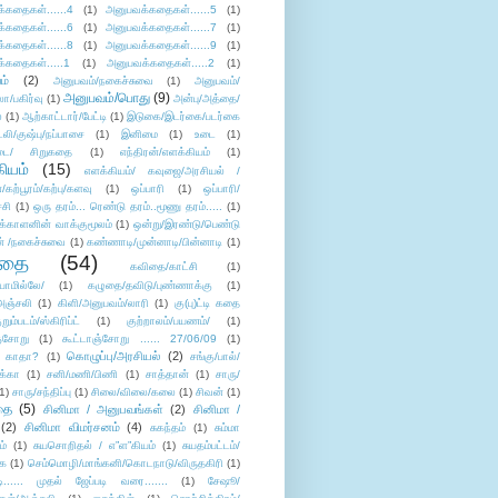
்கதைகள்......4
(1)
அனுபவக்கதைகள்......5
(1)
்கதைகள்......6
(1)
அனுபவக்கதைகள்......7
(1)
்கதைகள்......8
(1)
அனுபவக்கதைகள்......9
(1)
்கதைகள்.....1
(1)
அனுபவக்கதைகள்.....2
(1)
ம்
(2)
அனுபவம்/நகைச்சுவை
(1)
அனுபவம்/
அனுபவம்/பொது
(9)
ா/பகிர்வு
(1)
அன்பு/அத்தை/
்
(1)
ஆற்காட்டார்/பேட்டி
(1)
இடுகை/இடர்கை/படர்கை
்லி/குஷ்பு/நப்பாசை
(1)
இனிமை
(1)
உடை
(1)
டை/ சிறுகதை
(1)
எந்திரன்/எளக்கியம்
(1)
ியம்
(15)
எளக்கியம்/ கவுஜை/அரசியல் /
ற்பூரம்/கற்பு/களவு
(1)
ஒப்பாரி
(1)
ஒப்பாரி/
்சி
(1)
ஒரு தரம்... ரெண்டு தரம்..மூணு தரம்.....
(1)
க்காளனின் வாக்குமூலம்
(1)
ஒன்று/இரண்டு/பெண்டு
் /நகைச்சுவை
(1)
கண்ணாடி/முன்னாடி/பின்னாடி
(1)
ிதை
(54)
கவிதை/காட்சி
(1)
ாமில்லே/
(1)
கழுதை/தவிடு/புண்ணாக்கு
(1)
அஞ்சலி
(1)
கிளி/அனுபவம்/லாரி
(1)
கு(பு)ட்டி கதை
ுறும்படம்/ஸ்கிரிப்ட்
(1)
குற்றாலம்/பயணம்/
(1)
ஞ்சோறு
(1)
கூட்டாஞ்சோறு ...... 27/06/09
(1)
கொழுப்பு/அரசியல்
(2)
 காதா?
(1)
சங்கு/பால்/
க்கா
(1)
சனி/மணி/பிணி
(1)
சாத்தான்
(1)
சாரு/
1)
சாரு/சந்திப்பு
(1)
சிலை/விலை/கலை
(1)
சிவன்
(1)
தை
(5)
சினிமா / அனுபவங்கள்
(2)
சினிமா /
(2)
சினிமா விமர்சனம்
(4)
சுகந்தம்
(1)
சும்மா
ம்
(1)
சுயசொறிதல் / எ”ள”கியம்
(1)
சுயதம்பட்டம்/
ை
(1)
செம்மொழி/மாங்கனி/கொடநாடு/விருதகிரி
(1)
டி...... முதல் ஜேப்படி வரை.......
(1)
சேஷூ/