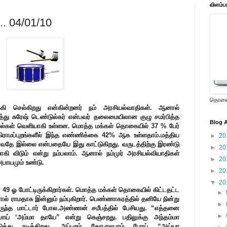
விளம்ப
... 04/01/10
தொலைக
கி செல்கிறது என்கின்றனர் நம் அரசியல்வாதிகள். ஆனால்
்து சுரேஷ் டெண்டுல்கர் என்பவர் தலைமையிலான குழு சமர்பித்த
Blog A
வல்கள் வெளியாகி உள்ளன. மொத்த மக்கள் தொகையில் 37 % பேர்
 கிராமப்புறங்களீல் இந்த எண்ணிக்கை 42% ஆக உள்ளதாம்.மத்திய
►
20
்வதே இல்லை என்பதையே இது காட்டுகிறது. வருடத்திற்கு இரண்டு
►
20
கி விடும் என்று நம்பலாம். ஆனால் நம்முர் அரசியல்வியாதிகள்
►
20
அபாயமும் உண்டு.
►
20
▼
20
 49 ஓ போட்டிருக்கிறார்கள். மொத்த மக்கள் தொகையில் கிட்டதட்ட
►
் ராமதாசு இன்னும் நம்புகிறார். பெண்ணாகரத்தில் தனியே நின்று
►
ிருந்த மாட்டார் போல.அண்ணன் சமீபத்தில் பேசியது. “எத்தனை
►
ோய் ‘அம்மா தாயே” என்று கெஞ்சறது. பதிலுக்கு அந்தம்மா
்து நடிக்கிறது. அப்புறம் கோபாலபுரம் போய் “அய்யா