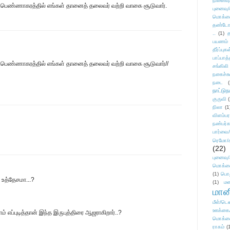
நினைவு
பெண்ணாகரத்தில் எங்கள் தானைத் தலைவர் வற்றி வாகை சூடுவார்.
புனைவு
மொக்க
தண்டோரா
..
(1)
த
பயணம்
தீர்ப்பு
பாப்பாத்
ெண்ணாகரத்தில் எங்கள் தானைத் தலைவர் வற்றி வாகை சூடுவார்//
சங்கிலி
நகைச்ச
நடை
(
நாட்டுந
குருவி
நிலா
(1
விளம்பர
நண்பர்க
பார்வை/
ரெமோ/க
(22)
புனைவ
மொக்க
(1)
பொ
் உத்தேசமா...?
(1)
மன
மானி
மீள்/டெஸ
ஊக்கை
் எப்புடித்தான் இந்த இருபுத்திரை ஆஜராகிறார்..?
மொக்க
ராகம்
(