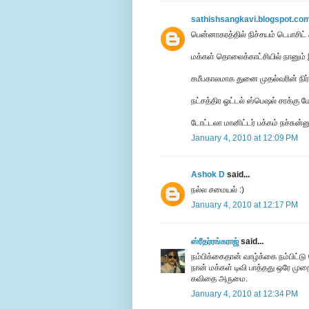
sathishsangkavi.blogspot.co
பென்னாகரத்தில் நிச்சயம் டெபாசிட் அ
மக்கள் தொலைக்காட்சியில் நானும் 
சமீபகாலமாக துனை முதல்வரின் நிர
நட்சத்திர ஓட்டல் ஸ்பெஷல் சரக்கு மேட்
டோட்டலா மானிட்டர் பக்கம் நச்சுன்னு
January 4, 2010 at 12:09 PM
Ashok D
said...
நல்ல சமையல் :)
January 4, 2010 at 12:17 PM
ஸ்ரீதர்ரங்கராஜ்
said...
நம்பிக்கைதான் வாழ்க்கை நம்பிட்டு 
நான் மக்கள் டிவி பாத்தது ஒரே முற
கவிதை அருமை.
January 4, 2010 at 12:34 PM