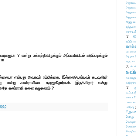
அனுபவக
அனுபவக
அனுபவக
அனுபவக
அனுபவ
நந்தலால
அரசியல
(1)
இட
உயிரோ
எளக்க
வாசனை/க
வுஜையா ? என்று பக்கத்திலிருக்கும் அப்பாவியிடம் கடுப்படிக்கும்
அழுகாச
!!!
ஒரு வா
(1)
கடன
கவ
,இல்லையா என்பது அவரவர் நம்பிக்கை. இல்லையென்பவர் கடவுளின்
கவிதைய
தை என்று கண்ராவியை எழுதுகிறார்கள். இருக்கிறார் என்று
காந்தி/
து அதே கண்ராவி களை எழுதலாம்!?
(1)
க
கூட்டா
கையா?
டண்டன
2010
பகிர்வு
(
சிறுக
பொது
கொஞ்ச
மொக்க
செருப்ப