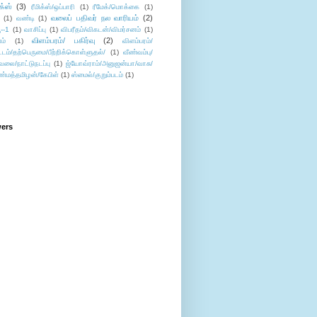
ிக்ஸ்
(3)
ரீமிக்ஸ்/ஒப்பாரி
(1)
ரீமேக்/மொக்கை
(1)
வலைப் பதிவர் நல வாரியம்
(2)
(1)
வண்டி
(1)
--1
(1)
வாசிப்பு
(1)
விபரீதம்/விகடன்/விமர்சனம்
(1)
விளம்பரம்/ பகிர்வு
(2)
ம்
(1)
விளம்பரம்/
ட்டம்/தற்பெருமை/பீற்றிக்கொள்ளுதல்/
(1)
வீண்வம்பு/
ேலை/நாட்டுநடப்பு
(1)
ஜ்யோவ்ராம்/அனுஜன்யா/வாசு/
ண்மத்தமிழன்/கேபிள்
(1)
ஸ்மைல்/குறும்படம்
(1)
wers