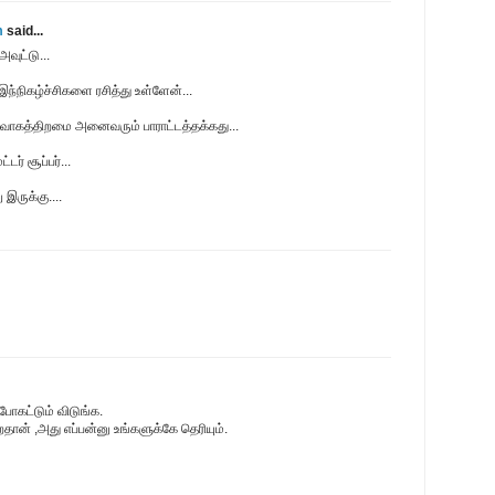
m
said...
வுட்டு...
இந்நிகழ்ச்சிகளை ரசித்து உள்ளேன்...
்வாகத்திறமை அனைவரும் பாராட்டத்தக்கது...
டர் சூப்பர்...
 இருக்கு....
போகட்டும் விடுங்க.
ைதான் ,அது எப்பன்னு உங்களுக்கே தெரியும்.