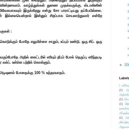
ர் கோரிக்கைகள் முன் வைத்தும். அனைத்தும் நியாயமாக இருக்கும்
டுகின்றனவாம். வாழ்த்துக்கள் துணை முதல்வருக்கு. ஸ்டாலினின்
 விவேகமாகவும் இருக்கிறது என்று சோ பாராட்டியது தப்பேயில்லை.
 இல்லையென்றால் இன்னும் சிறப்பாக செயலாற்றுவார் என்றே
்குகள் :
க்கும் போதே எலுமிச்சை சாறும், உப்பும் உண்டு. ஒரு சிப். ஒரு
வரும்போதே அதில் லைட்டரில் எரியும் தீபம் போல் நெருப்பு எரிந்தபடி
ல்ப். உள்ளெ பற்றிக் கொள்ளும்.
►
20
. அடிஷனல் போதைக்கு 100 % உத்தரவாதம்.
Label
/ பகிர்வ
(1)
அ
அஞ்சலி
(1)
அப்ப
அர
(1)
நகைச்ச
அப்துல்
(1)
அற
மீள்பதிவ
அனுபவக