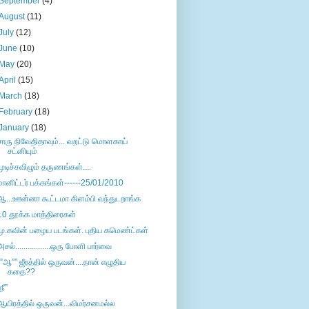
September
(4)
August
(11)
July
(12)
June
(10)
May
(20)
April
(15)
March
(18)
February
(18)
January
(18)
சாரு நிவேதிதாவும்... வறட்டு மொளகாய்
சட்னியும்
முடிச்சவிழும் தருணங்கள்....
மானிட்டர் பக்கங்கள்------25/01/2010
ஆ...ஊன்னா கூட்டமா கிளம்பி வந்துடறாங்க
10 தூக்க மாத்திரைகள்
மு.கவின் பழைய படங்கள். புதிய கமெண்ட்கள்
அசல்.................ஒரு போளி பார்வை
””ஆ”” ஜீரத்தில் ஒருவன்....நான் எழுதிய
கதை??
நீ”
ஆயிரத்தில் ஒருவன்...விமர்சனமல்ல