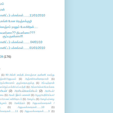
நாம்
நான்
மானிட்டர் பக்கங்கள்........11/01/2010
நசுங்கி போன நெஞ்சுக்குழி
கொஞ்சம் நானும் பேசுகிறேன்.....
சுவண்ணா?? தியண்ணா???
சூப்பருண்ணா!!!
மானிட்டர் பக்கங்கள்........ 04/01/10
மானிட்டர் பக்கங்கள்........01/01/2010
09
(176)
s
ு
(1)
90 மில்லி ஊத்தி..கொஞ்சமா தண்ணி கலந்து
ஞ்சலி/அனுபவம்
(1)
அஞ்சலி/கண்ணதாசன்
(1)
/கும்பகோணம் குழந்தைகளுக்கு
(1)
அப்படித்தான்
ளம்/துப்பாக்கி/பாப்பாத்தி
(1)
அம்மா/சும்மா/மொக்கை
சியல்/
(2)
அரசியல்/எளக்கியம்
(2)
அரசியல்/
ுவை
(1)
அவள் இளம் மனைவி
(1)
அழகு/கதிர்/ரம்யா/
லா/ராமலட்சுமி/தொடர்
(1)
அழைப்பு
(1)
அழைப்பு/மழை
ிமுகம்
(1)
அனர்த்தம்
(1)
அனுபவக்கதைகள் /
ு
(1)
அனுபவக்கதைகள்......10
(1)
்கதைகள்......11
(1)
அனுபவக்கதைகள்......3
(1)