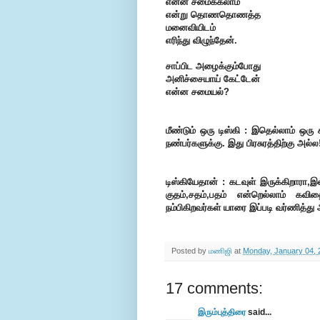
என்ன சமைக்கலாம்
என்று தொணதொணத்த
மனைவியிடம்
எரிந்து விழுந்தேன்.
சாப்பிட அழைக்கும்போது
அனிச்சையாய் கேட்டேன்
என்ன சமையல்?
மீண்டும் ஒரு டிஸ்கி : இதெல்லாம் ஒரு க
நண்பர்களுக்கு. இது பிரசுரத்திற்கு அல்ல!
டிஸ்கியேதான் : கடவுள் இருக்கிறாரா
குதம்,சதம்,பதம் என்றெல்லாம் கவி
நம்பிகிறவர்கள் யாரை இப்படி வர்ணித்
Posted by
மணிஜி
at
Monday, January 04, 
17 comments:
இரும்புத்திரை
said...