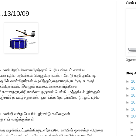
விளம்ப
...13/10/09
தொலைக
 மணி நேரம் வேலையிருந்தால் பெரிய விஷயம்.எனவே
Blog A
ல புதிய பதிவர்கள் பின்னுகிறார்கள்..ஈரோடு கதிர்,நாடோடி
ில் கவர்கிறார்கள்.அரவிந்தும்,நைனாவும்,எடக்கு மடக்கு/
►
20
க்கிறார்கள்..இன்னும் கலை,டக்ளஸ்,கார்த்திகை
►
20
்ரீ ஈசானந்தா,ஸ்ரீ,எவனோ ஒருவன் பெஸ்கி,முத்துவேல்.இன்னும்
►
20
்சார்ந்த வாழ்த்துக்கள்..ஜமாய்ங்க தோழர்களே..(நானும் புதிய
►
20
►
20
ு.மணிஜி என்ற பெயரில் இரண்டு கவிதைகள்
▼
20
ு என் வாழ்த்துக்கள்
►
►
கு வழங்கப்பட்டிருக்கிறது..ஏற்கனவே உளியின் ஓசைக்கு விருதை
த்துக் கொண்டார்...விருது வழங்கும் விழாவில் நடிகைளின்