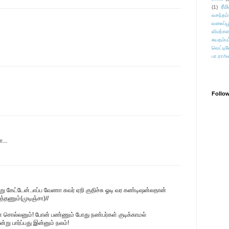
ரீம
(1)
வசந்தம்
வலைப்பூ
விமர்சன
சுயதம்ப
வெட்டிவ
பா.ரா/உ
Follo
...
ு கேட்டேன்..எப்ப வேணா சுவர் ஏறி குதிச்சு ஓடி வர கண்டிஷன்லதான்
த்தணும்(முடிஞ்சா)//
சொல்லனும்! போன் பண்ணும் போது நண்பர்கள் குடிக்காமல்
ன்று பார்ப்பது இன்னும் நலம்!