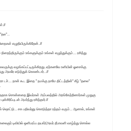
்.//
"தல"...
தைகள் எழுதியிருக்கிறேன்..//
 நிறைந்திருக்கும் உங்களுக்கும் உங்கள் எழுத்துக்கும்.... ரசித்து
வருக்கு வழங்கப்பட்டிருக்கிறது..ஏற்கனவே உளியின் ஓசைக்கு
து அவரே எடுத்துக் கொண்டார்...//
ச்.... நான் கூட‌ இதை " ந‌ம‌க்கு நாமே திட்ட‌த்தின்" கீழ் "த‌லை"
.
ய்ததாக சொன்னதை இவர்கள் அம்பலத்தில் அரங்கேற்றினார்கள்.முதுகு
்சிரிப்புடன் அமர்ந்து ரசித்தார்.//
ொட்டு... ச‌க‌ ப‌திவ‌ர்னு கொடுத்தா ர‌த்த‌ம் வ‌ரும்... ஆனால், உங்க‌ள்
ு கலைஞர் டிவியில் ஒளிபரப்ப தயார்(அவர் தீபாவளி வாழ்த்து சொல்ல