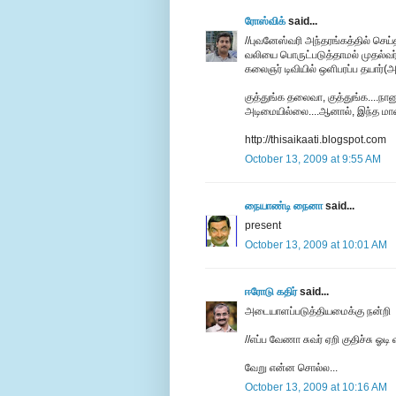
ரோஸ்விக்
said...
//புவனேஸ்வரி அந்தரங்கத்தில் செ
வலியை பொருட்படுத்தாமல் முதல்வர் பு
கலைஞர் டிவியில் ஒளிபரப்ப தயார்(அ
குத்துங்க தலைவா, குத்துங்க....நான
அடிமையில்லை....ஆனால், இந்த மானிட
http://thisaikaati.blogspot.com
October 13, 2009 at 9:55 AM
நையாண்டி நைனா
said...
present
October 13, 2009 at 10:01 AM
ஈரோடு கதிர்
said...
அடையாளப்படுத்தியமைக்கு நன்றி
//எப்ப வேணா சுவர் ஏறி குதிச்சு ஓ
வேறு என்ன சொல்ல...
October 13, 2009 at 10:16 AM