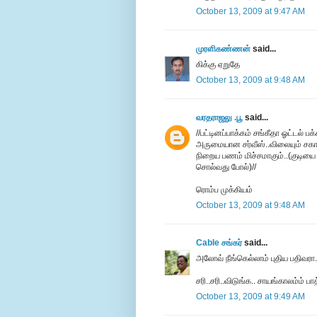
October 13, 2009 at 9:47 AM
முரளிகண்ணன்
said...
கிக்கு ஏறுதே
October 13, 2009 at 9:48 AM
வரதராஜலு .பூ
said...
//பட்டினப்பாக்கம் சங்கீதா ஓட்டல் ப
அருமையான சர்வீஸ்..விலையும் சகாயம
நிறைய பணம் மிச்சமாகும்..(குடியை
சொல்வது போல்)//
ரொம்ப முக்கியம்
October 13, 2009 at 9:48 AM
Cable சங்கர்
said...
அலோவ் நீங்கெல்லாம் புதிய பதிவரா.
சரி..சரி..விடுங்க.. சாயங்காலம்ம் பாத
October 13, 2009 at 9:49 AM