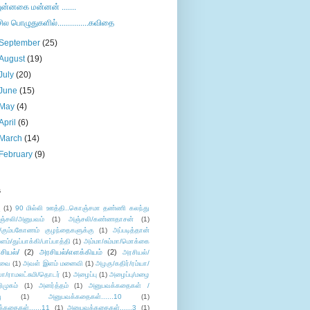
புன்னகை மன்னன் .......
சில பொழுதுகளில்...............கவிதை
September
(25)
August
(19)
July
(20)
June
(15)
May
(4)
April
(6)
March
(14)
February
(9)
s
ு
(1)
90 மில்லி ஊத்தி..கொஞ்சமா தண்ணி கலந்து
ஞ்சலி/அனுபவம்
(1)
அஞ்சலி/கண்ணதாசன்
(1)
/கும்பகோணம் குழந்தைகளுக்கு
(1)
அப்படித்தான்
ளம்/துப்பாக்கி/பாப்பாத்தி
(1)
அம்மா/சும்மா/மொக்கை
சியல்/
(2)
அரசியல்/எளக்கியம்
(2)
அரசியல்/
ுவை
(1)
அவள் இளம் மனைவி
(1)
அழகு/கதிர்/ரம்யா/
லா/ராமலட்சுமி/தொடர்
(1)
அழைப்பு
(1)
அழைப்பு/மழை
ிமுகம்
(1)
அனர்த்தம்
(1)
அனுபவக்கதைகள் /
ு
(1)
அனுபவக்கதைகள்......10
(1)
்கதைகள்......11
(1)
அனுபவக்கதைகள்......3
(1)