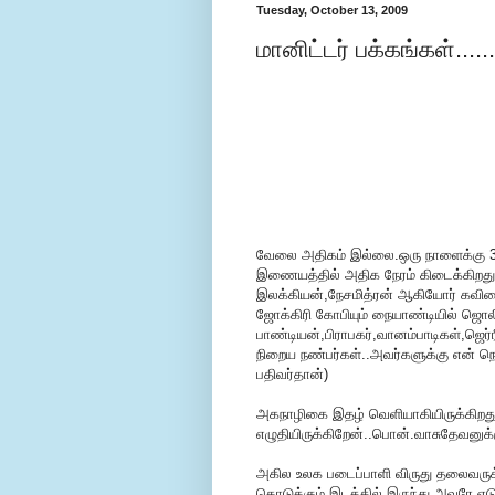
Tuesday, October 13, 2009
மானிட்டர் பக்கங்கள்.....
வேலை அதிகம் இல்லை.ஒரு நாளைக்கு 3
இணையத்தில் அதிக நேரம் கிடைக்கிறது.ப
இலக்கியன்,நேசமித்ரன் ஆகியோர் கவிதைய
ஜோக்கிரி கோபியும் நையாண்டியில் ஜொலி
பாண்டியன்,பிராபகர்,வானம்பாடிகள்,ஜெர
நிறைய நண்பர்கள்..அவர்களுக்கு என் நெஞ
பதிவர்தான்)
அகநாழிகை இதழ் வெளியாகியிருக்கிறத
எழுதியிருக்கிறேன்..பொன்.வாசுதேவனுக்க
அகில உலக படைப்பாளி விருது தலைவருக்
கொடுக்கும் இடத்தில் இருந்து அவரே எடு