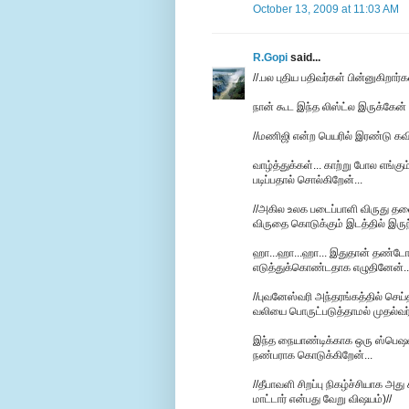
October 13, 2009 at 11:03 AM
R.Gopi
said...
//.பல புதிய பதிவர்கள் பின்னுகிறார்கள
நான் கூட இந்த லிஸ்ட்ல இருக்கேன் 
//மணிஜி என்ற பெயரில் இரண்டு கவி
வாழ்த்துக்கள்... காற்று போல எங்கும்
படிப்பதால் சொல்கிறேன்...
//அகில உலக படைப்பாளி விருது தலை
விருதை கொடுக்கும் இடத்தில் இருந்
ஹா...ஹா...ஹா... இதுதான் தண்டோரா ட
எடுத்துக்கொண்ட‌தாக‌ எழுதினேன்..
//புவனேஸ்வரி அந்தரங்கத்தில் செ
வலியை பொருட்படுத்தாமல் முதல்வர் புன
இந்த‌ நையாண்டிக்காக‌ ஒரு ஸ்பெஷ‌ல் ஷ
ந‌ண்ப‌ராக‌ கொடுக்கிறேன்...
//தீபாவளி சிறப்பு நிகழ்ச்சியாக அத
மாட்டார் என்பது வேறு விஷயம்)//