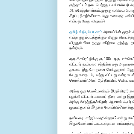
குத்தாட்டம் நடைபெற்றது.புவனேஸ்வரி 
அரங்கேற்றினார்கள்.முதுகு வலியை பொருட்ப
சிறப்பு நிகழ்ச்சியாக அது கலைஞர் டிவிய
என்பது வேறு விஷயம்)
தமிழ் ஸ்டுடியோ.காம்
அமைப்பின் முதல் 
என்ற குறும்படத்துக்கும் விருது கிடைத்த
விருதும் கிடைத்தது மகிழ்வை தந்த்து..த
நன்றியும்
ஒரு சிகரெட்டுக்கு ரூ 100/- ஒரு பாக்க
விட்டார்.நண்பரை சந்திக்க மது அடிமைகள
தகவல் இது.சோதனை செய்துதான் அனுமதிக்
வேறு கதை..பீடி வந்து விட்டது என்ற உடன்
சொன்னார்”அவர் ஆந்திராவில் பெரிய மணல் 
அங்கு ஒரு பெண்மணியும் இருக்கிறார்.கண
பழக்கி விட்டார்.கணவர் திடீர் என்று இ
அங்கு சேர்த்திருக்கிறார்..ஆனால் அவர
முடியாது.ஏன் இருக்க வேண்டும்?எனக்க
நண்பரை மாற்றம் தெரிகிறதா? என்று கேட
இருக்கேன்னார்..கடவுள்தான் காப்பாத்தண