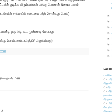
்தில் ஒரு டாஸ்மாக் கடை.மேலே ஏசி பார் வசதி.மிகவும் அருமையான
ஓட்டலில் குடிக்க விரும்புவர்கள் அங்கு போனால் நிறைய பணம்
..கேபிள் சாப்பாட்டு கடையை பற்றி சொல்வது போல்)
►
►
►
ை..வண்டி ஒரு அடி கூட முன்னாடி போகாது
►
►
டுக்கு போயிடலாம்..(அத்திரி அனுப்பியது)
►
►
 2009
►
Label
/ பகிர்வ
ிய பதிவரே..:-)))
(1)
அ
அஞ்சலி
(1)
அப்ப
அர
(1)
நகைச்ச
அப்துல்
(1)
அற
மீள்பதிவ
 :)
அனுபவக