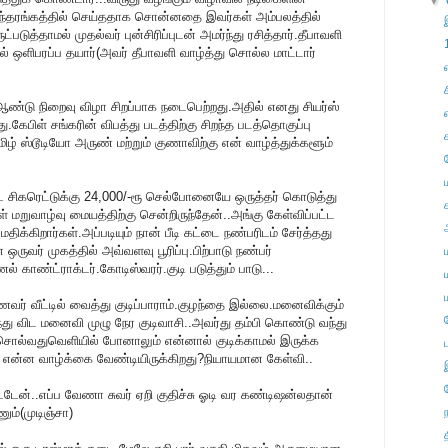
▼
அந்தரங்கத்தில் செய்ததாக சொன்னதை இவர்கள் அம்பலத்தில்
டுத்தாமல் முதல்வர் புன்சிரிப்புடன் அமர்ந்து ரசித்தார்.தீபாவளி
ில் ஒளிபரப்ப தயார்(அவர் தீபாவளி வாழ்த்து சொல்ல மாட்டார்
ஆண்டு நிறைவு விழா சிறப்பாக நடைபெற்றது.அதில் எனது சியர்ஸ்
து.கேபிள் சங்கரின் விபத்து படத்திற்கு சிறந்த படத்தொகுப்பு
மிழ் ஸ்டூடியோ அருண் மற்றும் குணாவிற்கு என் வாழ்த்துக்களூம்
ெட் சிகரெட்டுக்கு 24,000/-ரூ செல்போனையே ஒருத்தர் கொடுத்து
் மறுவாழ்வு மையத்திற்கு சென்றிருந்தேன்..அங்கு கேள்விப்பட்ட
கிறார்கள்.அப்படியும் நான் பீடி கட்டை நண்பரிடம் சேர்த்தது
 ஒருவர் முகத்தில் அவ்வளவு பூரிப்பு.பிற்பாடு நண்பர்
காண்ட்ராக்டர்.கோடிஸ்வரர்.குடி படுத்தும் பாடு...
வர் வீட்டில் வைத்து குடிப்பாராம்.குழந்தை இல்லை.மனைவிக்கும்
றந்து விட மனைவி முழு நேர குடிவாசி..அவர்து தம்பி கொண்டு வந்து
் சொல்வதுவெளியில் போனாலும் என்னால் குடிக்காமல் இருக்க
ு என்ன வாழ்க்கை வேண்டியிருக்கிறது?நியாயமான கேள்வி..
்டேன்..எப்ப வேணா சுவர் ஏறி குதிச்சு ஓடி வர கண்டிஷன்லதான்
ும்(முடிஞ்சா)