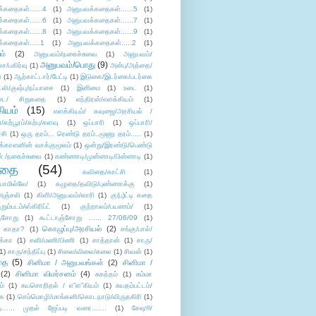
்கதைகள்......4
(1)
அனுபவக்கதைகள்......5
(1)
்கதைகள்......6
(1)
அனுபவக்கதைகள்......7
(1)
்கதைகள்......8
(1)
அனுபவக்கதைகள்......9
(1)
்கதைகள்.....1
(1)
அனுபவக்கதைகள்.....2
(1)
ம்
(2)
அனுபவம்/நகைச்சுவை
(1)
அனுபவம்/
அனுபவம்/பொது
(9)
ா/பகிர்வு
(1)
அன்பு/அத்தை/
்
(1)
ஆற்காட்டார்/பேட்டி
(1)
இடுகை/இடர்கை/படர்கை
்லி/குஷ்பு/நப்பாசை
(1)
இனிமை
(1)
உடை
(1)
டை/ சிறுகதை
(1)
எந்திரன்/எளக்கியம்
(1)
ியம்
(15)
எளக்கியம்/ கவுஜை/அரசியல் /
ற்பூரம்/கற்பு/களவு
(1)
ஒப்பாரி
(1)
ஒப்பாரி/
்சி
(1)
ஒரு தரம்... ரெண்டு தரம்..மூணு தரம்.....
(1)
க்காளனின் வாக்குமூலம்
(1)
ஒன்று/இரண்டு/பெண்டு
் /நகைச்சுவை
(1)
கண்ணாடி/முன்னாடி/பின்னாடி
(1)
ிதை
(54)
கவிதை/காட்சி
(1)
ாமில்லே/
(1)
கழுதை/தவிடு/புண்ணாக்கு
(1)
அஞ்சலி
(1)
கிளி/அனுபவம்/லாரி
(1)
கு(பு)ட்டி கதை
ுறும்படம்/ஸ்கிரிப்ட்
(1)
குற்றாலம்/பயணம்/
(1)
ஞ்சோறு
(1)
கூட்டாஞ்சோறு ...... 27/06/09
(1)
கொழுப்பு/அரசியல்
(2)
 காதா?
(1)
சங்கு/பால்/
க்கா
(1)
சனி/மணி/பிணி
(1)
சாத்தான்
(1)
சாரு/
1)
சாரு/சந்திப்பு
(1)
சிலை/விலை/கலை
(1)
சிவன்
(1)
தை
(5)
சினிமா / அனுபவங்கள்
(2)
சினிமா /
(2)
சினிமா விமர்சனம்
(4)
சுகந்தம்
(1)
சும்மா
ம்
(1)
சுயசொறிதல் / எ”ள”கியம்
(1)
சுயதம்பட்டம்/
ை
(1)
செம்மொழி/மாங்கனி/கொடநாடு/விருதகிரி
(1)
டி...... முதல் ஜேப்படி வரை.......
(1)
சேஷூ/