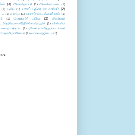
ிக்ஸ்
(3)
ரீமிக்ஸ்/ஒப்பாரி
(1)
ரீமேக்/மொக்கை
(1)
வலைப் பதிவர் நல வாரியம்
(2)
(1)
வண்டி
(1)
--1
(1)
வாசிப்பு
(1)
விபரீதம்/விகடன்/விமர்சனம்
(1)
விளம்பரம்/ பகிர்வு
(2)
ம்
(1)
விளம்பரம்/
ட்டம்/தற்பெருமை/பீற்றிக்கொள்ளுதல்/
(1)
வீண்வம்பு/
ேலை/நாட்டுநடப்பு
(1)
ஜ்யோவ்ராம்/அனுஜன்யா/வாசு/
ண்மத்தமிழன்/கேபிள்
(1)
ஸ்மைல்/குறும்படம்
(1)
wers