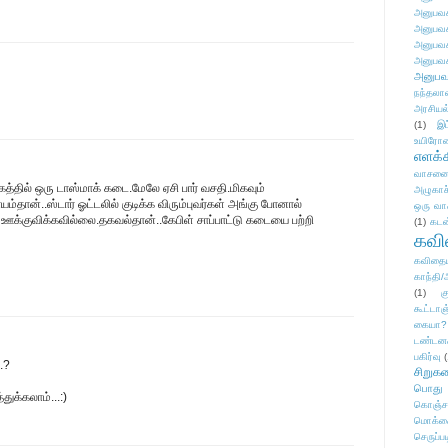
அனுபவக
அனுபவக
அனுபவக
அனுபவக
அனுபவ
நந்தலால
அரசியல
(1)
இட
உயிரோ
எளக்க
வாசனை/க
க்கத்தில் ஒரு டாஸ்மாக் கடை.மேலே ஏசி பார் வசதி.மிகவும்
அழுகாச
்தான்..ஸ்டார் ஓட்டலில் குடிக்க விரும்புவர்கள் அங்கு போனால்
ஒரு வா
 ஊக்குவிக்கவில்லை.தகவல்தான்..கேபிள் சாப்பாட்டு கடையை பற்றி
(1)
கடன
கவ
கவிதைய
காந்தி/
(1)
க
கூட்டா
கையா?
டண்டன
பகிர்வு
(
.?
சிறுக
பொது
்துக்கலாம்...:)
கொஞ்ச
மொக்க
செருப்ப