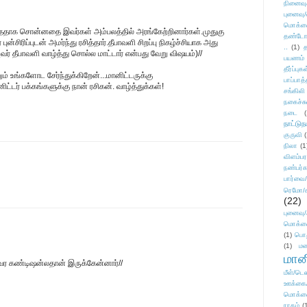
நினைவு
புனைவு
மொக்க
ய்ததாக சொன்னதை இவர்கள் அம்பலத்தில் அரங்கேற்றினார்கள்.முதுகு
தண்டோரா
ன்சிரிப்புடன் அமர்ந்து ரசித்தார்.தீபாவளி சிறப்பு நிகழ்ச்சியாக அது
..
(1)
த
வர் தீபாவளி வாழ்த்து சொல்ல மாட்டார் என்பது வேறு விஷயம்)//
பயணம்
தீர்ப்பு
ும் உங்களோட சேர்ந்துக்கிறேன்...மானிட்டருக்கு
பாப்பாத்
்டர் பக்கங்களுக்கு நான் ரசிகன். வாழ்த்துக்கள்!
சங்கிலி
நகைச்ச
நடை
(
நாட்டுந
குருவி
நிலா
(1
விளம்பர
நண்பர்க
பார்வை/
ரெமோ/க
(22)
புனைவ
மொக்க
(1)
பொ
(1)
மன
மானி
டி வர கண்டிஷன்லதான் இருக்கேன்னார்//
மீள்/டெஸ
ஊக்கை
மொக்க
ராகம்
(