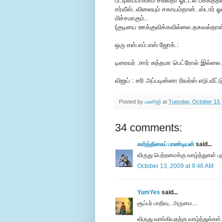
பட்டினப்பாக்கம் சங்கீதா ஓட்டல் பக்கத
சர்வீஸ்..விலையும் சகாயம்தான்..ஸ்டார் 
மிச்சமாகும்..
(குடியை ஊக்குவிக்கவில்லை.தகவல்தான்
ஒரு எஸ்.எம்.எஸ் ஜோக்.:
டிரைவர் :சார் சுத்தமா பெட்ரோல் இல்ல
விஜய் : சரி அப்படின்னா ரிவர்ஸ் எடு.வீட்
Posted by
மணிஜி
at
Tuesday, October 13,
34 comments:
கார்த்திகைப் பாண்டியன்
said...
விருது பெற்றமைக்கு வாழ்த்துகள் புத
October 13, 2009 at 9:46 AM
YumYes
said...
சூப்பர் பாதிவு.. அருமை...
விருது வாங்கியதற்கு வாழ்த்துக்கள்.