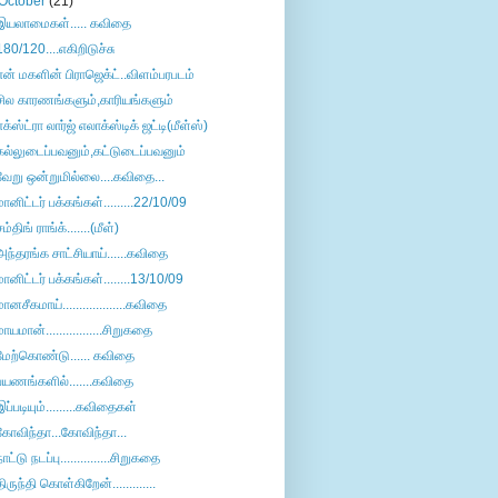
October
(21)
இயலாமைகள்..... கவிதை
180/120....எகிறிடுச்சு
என் மகளின் பிராஜெக்ட்..விளம்பரபடம்
சில காரணங்களும்,காரியங்களும்
எக்ஸ்ட்ரா லார்ஜ் எலாக்ஸ்டிக் ஜட்டி(மீள்ஸ்)
கல்லுடைப்பவனும்,கட்டுடைப்பவனும்
வேறு ஒன்றுமில்லை....கவிதை...
மானிட்டர் பக்கங்கள்.........22/10/09
சம்திங் ராங்க்.......(மீள்)
அந்தரங்க சாட்சியாய்......கவிதை
மானிட்டர் பக்கங்கள்........13/10/09
மானசீகமாய்...................கவிதை
மாயமான்.................சிறுகதை
மேற்கொண்டு...... கவிதை
பயணங்களில்.......கவிதை
இப்படியும்.........கவிதைகள்
கோவிந்தா...கோவிந்தா...
நாட்டு நடப்பு...............சிறுகதை
திருந்தி கொள்கிறேன்.............